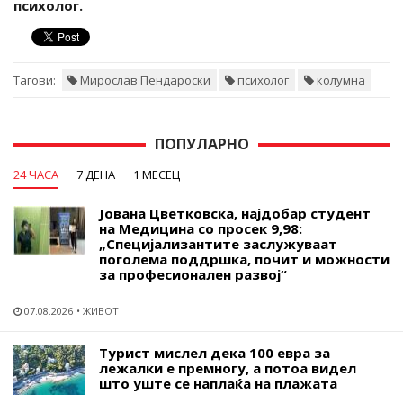
психолог.
Тагови:
Мирослав Пендароски
психолог
колумна
ПОПУЛАРНО
24 ЧАСА
7 ДЕНА
1 МЕСЕЦ
Јована Цветковска, најдобар студент
на Медицина со просек 9,98:
„Специјализантите заслужуваат
поголема поддршка, почит и можности
за професионален развој“
07.08.2026
ЖИВОТ
Турист мислел дека 100 евра за
лежалки е премногу, а потоа видел
што уште се наплаќа на плажата