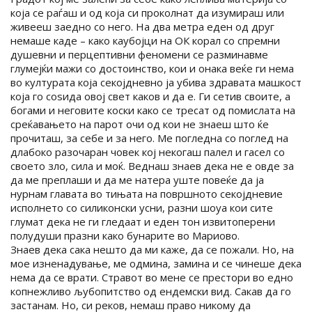
која се раѓаш и од која си проколнат да изумираш или
живееш заедно со него. На два метра еден од друг
немаше каде – како каубојци на ОК корал со спремни
душевни и перцептивни феномени се разминавме
глумејќи мажи со достоинство, кои и онака веќе ги нема
во културата која секојдневно ја убива здравата машкост
која го соѕида овој свет каков и да е. Ги сетив своите, а
богами и неговите коски како се тресат од помислата на
среќавањето на парот очи од кои не знаеш што ќе
прочиташ, за себе и за него. Ме погледна со поглед на
длабоко разочаран човек кој некогаш палел и гасел со
своето зло, сила и моќ. Веднаш знаев дека не е овде за
да ме преплаши и да ме натера уште повеќе да ја
нурнам главата во тињата на површното секојдневие
исполнето со силиконски усни, разни шоуа кои сите
глумат дека не ги гледаат и еден тон извитоперени
полудуши празни како бунарите во Мариово.
Знаев дека сака нешто да ми каже, да се пожали. Но, на
мое изненадување, ме одмина, замина и се чинеше дека
нема да се врати. Стравот во мене се престори во едно
копнежливо љубопитство од ендемски вид. Сакав да го
застанам. Но, си реков, немаш право никому да