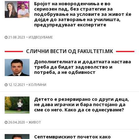
Бројот на новороденчиња е во
сериозен пад, без стратегии за
подобрување на условите за живот ќе
дојде до затворање на училишта,
предупредуваат експертите
21.08.2023
ИЗДВОЈУВАМЕ
СЛИЧНИ ВЕСТИ ОД FAKULTETI.MK
Дополнителната и додатната настава
треба да бидат задоволство и
потреба, а не одбивност
12.12.2021
КОЛУМНИ
Детето е резервирано со други деца,
не дава играчки и бара постојано да
сме со него. Како да се однесуваме?
26.04.2020
ЖИВОТ
Септемврискиот почеток како