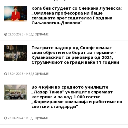
Кога бев студент со Снежана Лупевска:
„Омилена професорка ни беше
сегашната претседателка Гордана
Сиљановска-Давкова“
02.05.2025
ИЗДВОЈУВАМЕ
Театрите надвор од Скопје немаат
свои објекти и се борат за термини -
Кумановскиот се реновира од 2021,
Струмичкиот се гради веќе 11 години
16.04.2025
ИЗДВОЈУВАМЕ
Во 4 кујни во средното училиште
„Лазар Танев“ учениците спремаат
кетеринг и за над 1.000 гости:
„Формиравме компанија и работиме по
светски стандарди“
22.04.2024
ИЗДВОЈУВАМЕ