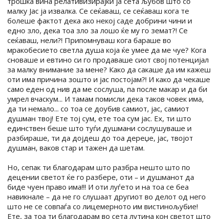
трошка вина релативизирајќи ја сета љубов што со
малку Јас ја извалка. Се сеќаваш, се сеќаваш кога те
болеше фактот дека ако некој саде добрини чини и
едно зло, дека тоа зло за лошо ќе му го земат?! Се
сеќаваш, нели?! Припомнуваш кога бараше во
мракобесието светла душа која ќе умее да ме чуе? Кога
сноваше и евтино си го продаваше сиот свој потенцијал
за малку внимание за мене? Како да сакаше да им кажеш
оти има причина зошто и јас постојам?! И како да чекаше
само еден од нив да ме сослуша, па после макар и да би
умрел вчаскум... И тамам помисли дека таков човек има,
да ти немало... со тоа се доубив самиот, јас, самиот
душман твој! Ете тој сум, ете тоа сум јас. Ех, ти што
единствен беше што туѓи душмани сослушуваше и
разбираше, ти да дојдеш до тоа дереџе, јас, твојот
душман, ваков стар и тажен да шетам.
Но, сепак ти благодарам што разбра нешто што по
децении светот ќе го разбере, оти – и душманот да
биде чуен право има!!! И оти луѓето и на тоа се беа
навикнале – да не го слушаат другиот во делот од него
што не се совпаѓа со лицемерното им вистинољубие!
Ете, за тоа ти благодарам во сета лутина кон светот што