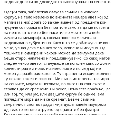
недоследности во доследното навикнување на сенешто.
Одејќи така, забележав силуета слична на човеков
корпус, на тело извиено во висината небаре авет кој од
магливата ноќ доаѓа со важен аманет од предците кои
пусулче со порака ми беа пратиле само за да ме потсетат
на нешто што не го бев насетил во моите сега веќе
илузии на меморијата, сосема човечки фалична и
недоквакано субјективна. Како што се доближуваше кон
мене, узнав дека е машко тело, испиено и искусно. Од
тешките и одмерени чекори можев да заклучам дека
беше старо, напатено и предизвикувачко. Со секој негов
следен чекор аветот стануваше сè поголем маж со долги
ковчести раце и нозе, испиено лице и поглед кој не
можев да разберам каков е. Ту страшен и искривоколчен
ту некако тажен и свиснат. Ми стана интересна таа игра
на сенките, мојата и неговата, во мигот на копнежот и
стравот да се сретнеме. Си реков, нема сега враќање, јас
или тој, тој или јас, или двајцата сургун ќе одиме, ама
погледите мора да ни се сретнат. Бевме сами на
самрачниот смог во градот чија душа повеќе изумрела
од телото негово отруено од оџаците без филтри.
Градот кој ме залепи за себе како леплива материја со