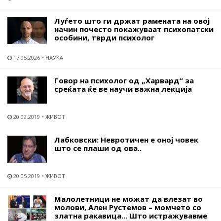
Луѓето што ги држат рамената на овој
начин почесто покажуваат психопатски
особини, тврди психолог
17.05.2026
НАУКА
Говор на психолог од „Харвард“ за
среќата ќе ве научи важна лекција
20.09.2019
ЖИВОТ
Лабковски: Невротичен е оној човек
што се плаши од ова..
20.05.2019
ЖИВОТ
Малолетници не можат да влезат во
молови, Ален Рустемов – момчето со
златна ракавица... Што истражувавме