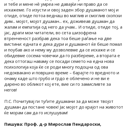
и тебе и мене нѐ умреа не давајќи ни право да се
искажеме. Го изусти и овој заден збор душманот мој и
отиде, отиде потоа веднаш во маглив и смоглив скопски
дим... мојот, мојот душман... ех, доживеав душман да
жалам и емпатија од него да учам... И отиде, отиде тој, а
јас, драги мои читатели, во сета шизофрена
втренченост разбрав дека тоа беше раѓање на две
вистини: едната е дека дури и душманот ќе беше помал
и поубав ако и нему му дозволевме да се искаже и се
обидевме сосема човечки да го разбереме, а втората е
дека оттогаш наваму се посади семето на една нова
психологија која ќе се роди многу подоцна од ова
недоквакано и површно време – барајте го вредното и
онаму каде што грубо и грдо е облечено и не ви е
дарено во обликот кој ете, вие си го замисливте за
негов!
П.С. Почитувај ги туѓите душмани за да може твојот
душман да постане човек! Јас мојот до крајот на животот
ќе морам сам да го ислушувам!
Пишува: Проф. д-р Мирослав Пендароски,