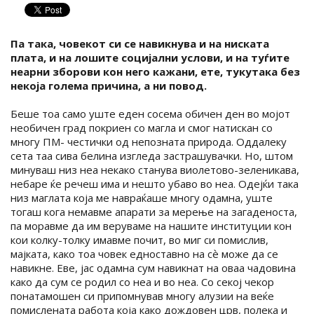
Па така, човекот си се навикнува и на ниската
плата, и на лошите социјални услови, и на туѓите
неарни зборови кон него кажани, ете, тукутака без
некоја голема причина, а ни повод.
Беше тоа само уште еден сосема обичен ден во мојот
необичен град покриен со магла и смог натискан со
многу ПМ- честички од непозната природа. Оддалеку
сета таа сива белина изгледа застрашувачки. Но, штом
минуваш низ неа некако станува виолетово-зеленикава,
небаре ќе речеш има и нешто убаво во неа. Одејќи така
низ маглата која ме навраќаше многу одамна, уште
тогаш кога немавме апарати за мерење на загаденоста,
па моравме да им веруваме на нашите институции кон
кои колку-толку имавме почит, во миг си помислив,
мајката, како тоа човек едноставно на сѐ може да се
навикне. Еве, јас одамна сум навикнат на оваа чадовина
како да сум се родил со неа и во неа. Со секој чекор
понатамошен си припомнував многу алузии на веќе
помислената работа која како дождовен црв, полека и