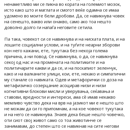
ненаметливо ми се пикна во кората на големиот мозок,
исто како што и маглата и смогот веќе одамна се имаа
удомено во моите бели дробови. Да, се навикнува човек
на сенешто, вакво или онакво, само ако тоа нешто
доволно долго ги напаѓа неговите сетила.
Па така, човекот си се навикнува и на ниската плата, и на
лошите социјални услови, и на туѓите неарни зборови
кон него кажани, ете, тукутака без некоја голема
причина, а ни повод. Се навикнува, о да, се навикнува
секој од нас и на промената на политиките и на
политичарите какви и да се, и на поскапиот зеленчук,
како и на валканите улици, кои, ете, некако и симпатични
му станале со навиката. Одев и метафорички со доза на
метафизичко созерцание асоцирав низи и низи
когнитивни блокови мисли и уверувања, сеќавања и
ставови, вредности и интереси, ама сѐ имав некакво
мемливо чувство дека на врв на јазикот ми е нешто што
не можам да си го припомнам, а на кое човекот тукутака
и на него се навикнува. Знаев дека беше нешто човечко,
оти сиот свој живот само со тоа животинче се
занимавам, до степен што се навикнав на сите негови