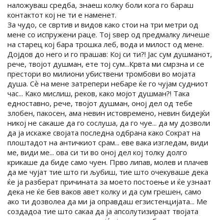
наложуваш средба, знаеш колку боли кога го бараш
контактот кој не ти е наменет.
За чудо, се свртив и видов како стои на три метри од
мене со испружени раце. Тој ѕвер од предмалку личеше
на старец кој бара трошка леб, вода и милост од мене.
Дојдов до него и го прашав: Кој си ти?! Јас сум душманот,
рече, твојот душман, ете тој сум...Крвта ми смрзна и се
престори во милиони убиствени тромбови во мојата
душа. Сѐ на мене затрепери небаре ќе го чујам судниот
час... Како мислиш, реков, како мојот душман?! Така
едноставно, рече, твојот душман, оној дел од тебе
злобен, пакосен, ама невин истовремено, невин бидејќи
никој не сакаше да го сослуша, да го чуе... да му дозволи
да ја искаже својата последна одбрана како Сократ на
плоштадот на античкиот срам... еве вака изгледам, види
ме, види ме... ова си ти во оној дел кој толку долго
крикаше да биде само чуен. Прво липав, молев и плачев
да ме чујат тие што ги љубиш, тие што очекуваше дека
ќе ја разберат причината за моето постоење и ќе узнаат
дека не ќе бев ваков авет колку и да сум грешен, само
ако ти дозволеа да ми ја оправдаш егзистенцијата... Ме
создадоа тие што сакаа да ја апсолутизираат твојата