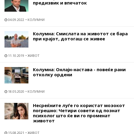
предизвик и впечаток
04.09.2022
КОЛУМНИ
Колумна: Смислата на животот се бара
при крајот, дотогаш се живее
11.10.2019
ЖИВОТ
Колумна: Онлајн-настава - повеќе рани
отколку ордени
18.05.2020
КОЛУМНИ
Несреќните луѓе го користат мозокот
погрешно: Четири совети од познат
психолог што ќе ви го променат
животот
15.08.2021
ЖИВОТ