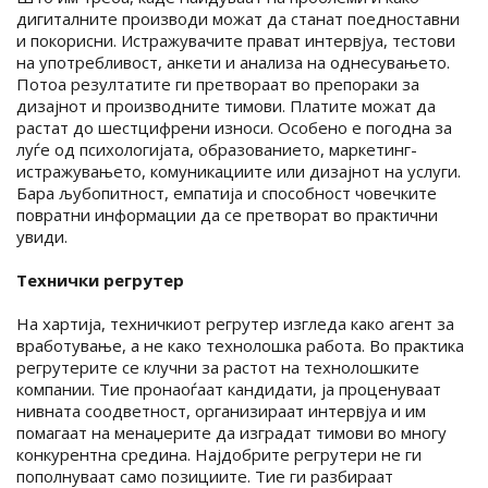
дигиталните производи можат да станат поедноставни
и покорисни. Истражувачите прават интервјуа, тестови
на употребливост, анкети и анализа на однесувањето.
Потоа резултатите ги претвораат во препораки за
дизајнот и производните тимови. Платите можат да
растат до шестцифрени износи. Особено е погодна за
луѓе од психологијата, образованието, маркетинг-
истражувањето, комуникациите или дизајнот на услуги.
Бара љубопитност, емпатија и способност човечките
повратни информации да се претворат во практични
увиди.
Технички регрутер
На хартија, техничкиот регрутер изгледа како агент за
вработување, а не како технолошка работа. Во практика
регрутерите се клучни за растот на технолошките
компании. Тие пронаоѓаат кандидати, ја проценуваат
нивната соодветност, организираат интервјуа и им
помагаат на менаџерите да изградат тимови во многу
конкурентна средина. Најдобрите регрутери не ги
пополнуваат само позициите. Тие ги разбираат