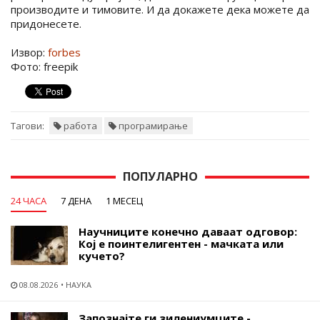
производите и тимовите. И да докажете дека можете да
придонесете.
Извор:
forbes
Фото: freepik
Тагови:
работа
програмирање
ПОПУЛАРНО
24 ЧАСА
7 ДЕНА
1 МЕСЕЦ
Научниците конечно даваат одговор:
Кој е поинтелигентен - мачката или
кучето?
08.08.2026
НАУКА
Запознајте ги зилениумците -