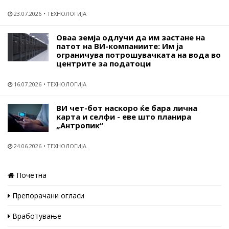
23.07.2026
ТЕХНОЛОГИЈА
Оваа земја одлучи да им застане на
патот на ВИ-компаниите: Им ја
ограничува потрошувачката на вода во
центрите за податоци
16.07.2026
ТЕХНОЛОГИЈА
ВИ чет-бот наскоро ќе бара лична
карта и селфи - еве што планира
„Антропик“
24.06.2026
ТЕХНОЛОГИЈА
Почетна
Препорачани огласи
Вработување