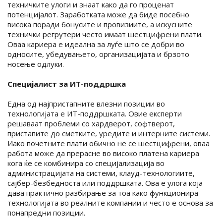
техничките улоги и знаат како да го проценат
потенцијалот. Заработката може да биде посебно
висока поради бонусите и провизиите, а искусните
технички регрутери често имаат шестцифрени плати.
Оваа кариера е идеална за луѓе што се добри во
односите, убедувањето, организацијата и брзото
носење одлуки.
Специјалист за ИТ-поддршка
Една од најпристапните влезни позиции во
технологијата е ИТ-поддршката. Овие експерти
решаваат проблеми со хардверот, софтверот,
пристапите до сметките, уредите и интерните системи.
Иако почетните плати обично не се шестцифрени, оваа
работа може да прерасне во високо платена кариера
кога ќе се комбинира со специјализација во
администрацијата на системи, клауд-технологиите,
сајбер-безбедноста или поддршката. Ова е улога која
дава практично разбирање за тоа како функционира
технологијата во реалните компании и често е основа за
понапредни позиции.