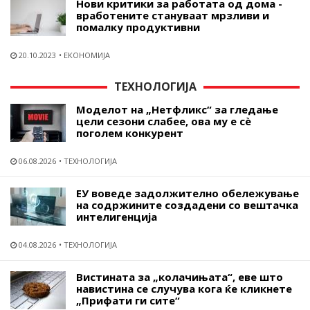
Нови критики за работата од дома -
вработените стануваат мрзливи и
помалку продуктивни
20.10.2023
ЕКОНОМИЈА
ТЕХНОЛОГИЈА
Моделот на „Нетфликс“ за гледање
цели сезони слабее, ова му е сѐ
поголем конкурент
06.08.2026
ТЕХНОЛОГИЈА
ЕУ воведе задолжително обележување
на содржините создадени со вештачка
интелигенција
04.08.2026
ТЕХНОЛОГИЈА
Вистината за „колачињата“, еве што
навистина се случува кога ќе кликнете
„Прифати ги сите“