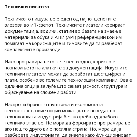
Технички писател
Техничкото пишување е еден од најпотценетите
влезови во ИТ-светот. Техничките писатели креираат
документација, водичи, статии во базата на знаење,
материјали за обука и АПИ (API) референции кои им
помагаат на корисниците и тимовите да ги разберат
комплексните производи.
Иако програмирањето не е неопходно, корисно е
познавањето на алатките за документација. Искусните
технички писатели можат да заработат шестцифрени
плати, особено во големите технолошки компании. Ова е
одлична опција за луѓе што сакаат јасност, структура и
објаснување на сложени работи.
Наспроти бранот отпуштања и економската
неизвесност, овие опции можат да ве воведат во
технолошката индустрија без потреба од длабоко
техничко знаење. Не мора да форсирате програмирање
ако нешто друго ви е посилна страна. Но, мора да ја
разберете индустријата, да знаете како функционираат