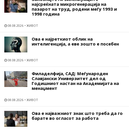
најсреќната микрогенерација на
пазарот на труд, родени меѓу 1993 и
1998 година
08.08.2026
ЖИВОТ
Ова е најреткиот облик на
интелигенција, а еве зошто е посебен
08.08.2026
ЖИВОТ
Филаделфија, САД: Меѓународен
Славјански Универзитет дел од
Годишниот настан на Академијата на
менаџмент
08.08.2026
ЖИВОТ
Ова е најважниот знак што треба да го
барате во огласот за работа