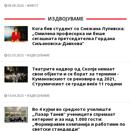
08.08.2026
ЖИВОТ
ИЗДВОЈУВАМЕ
Кога бев студент со Снежана Лупевска:
„Омилена професорка ни беше
сегашната претседателка Гордана
Сиљановска-Давкова“
02.05.2025
ИЗДВОЈУВАМЕ
Театрите надвор од Скопје немаат
свои објекти и се борат за термини -
Кумановскиот се реновира од 2021,
Струмичкиот се гради веќе 11 години
16.04.2025
ИЗДВОЈУВАМЕ
Во 4 кујни во средното училиште
„Лазар Танев“ учениците спремаат
кетеринг и за над 1.000 гости:
„Формиравме компанија и работиме по
светски стандарди“