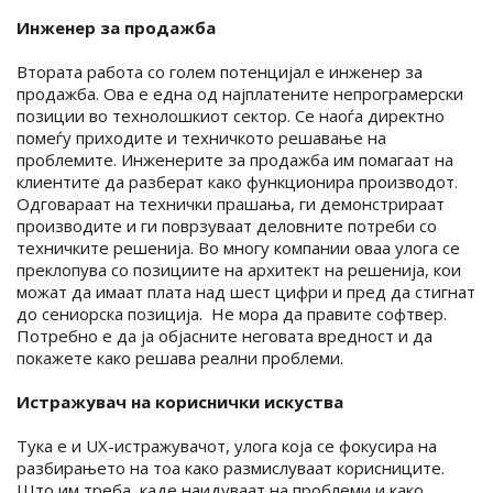
Инженер за продажба
Втората работа со голем потенцијал е инженер за
продажба. Ова е една од најплатените непрограмерски
позиции во технолошкиот сектор. Се наоѓа директно
помеѓу приходите и техничкото решавање на
проблемите. Инженерите за продажба им помагаат на
клиентите да разберат како функционира производот.
Одговараат на технички прашања, ги демонстрираат
производите и ги поврзуваат деловните потреби со
техничките решенија. Во многу компании оваа улога се
преклопува со позициите на архитект на решенија, кои
можат да имаат плата над шест цифри и пред да стигнат
до сениорска позиција. Не мора да правите софтвер.
Потребно е да ја објасните неговата вредност и да
покажете како решава реални проблеми.
Истражувач на кориснички искуства
Тука е и UX-истражувачот, улога која се фокусира на
разбирањето на тоа како размислуваат корисниците.
Што им треба, каде наидуваат на проблеми и како