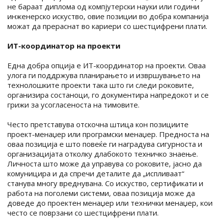
не бараат диплома од компјутерски науки или години
инженерско искуство, овие позиции во добра компанија
можат да прераснат во кариери со шестцифрени плати.
ИТ-координатор на проекти
Една добра опција е ИТ-координатор на проекти. Оваа
улога ги поддржува планирањето и извршувањето на
технолошките проекти така што ги следи роковите,
организира состаноци, го документира напредокот и се
грижи за усогласеноста на тимовите.
Често претставува отскочна штица кон позициите
проект-менаџер или програмски менаџер. Предноста на
оваа позиција е што повеќе ги наградува сигурноста и
организацијата отколку длабокото техничко знаење.
Личноста што може да управува со роковите, јасно да
комуницира и да спречи деталите да „испливаат“
станува многу вреднувана. Со искуство, сертификати и
работа на поголеми системи, оваа позиција може да
доведе до проектен менаџер или технички менаџер, кои
често се поврзани со шестцифрени плати.