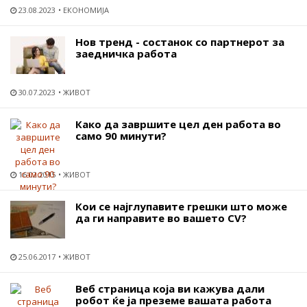
23.08.2023
ЕКОНОМИЈА
Нов тренд - состанок со партнерот за
заедничка работа
30.07.2023
ЖИВОТ
Како да завршите цел ден работа во
само 90 минути?
16.02.2015
ЖИВОТ
Кои се најглупавите грешки што може
да ги направите во вашето CV?
25.06.2017
ЖИВОТ
Веб страница која ви кажува дали
робот ќе ја преземе вашата работа