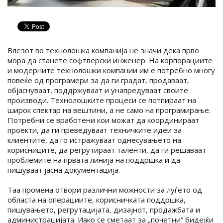
Влезот во технолошка компанија не значи дека прво
мора да станете софтверски инженер. На корпорациите
и модерните технолошки компании им е потребно многу
повеќе од програмери за да ги градат, продаваат,
објаснуваат, поддржуваат и унапредуваат своите
производи. Технолошките процеси се потпираат на
широк спектар на вештини, а не само на програмирање.
Потребни се вработени кои можат да координираат
проекти, да ги преведуваат техничките идеи за
клиентите, да го истражуваат однесувањето на
корисниците, да регрутираат таленти, да ги решаваат
проблемите на првата линија на поддршка и да
пишуваат јасна документација.
Таа промена отвори различни можности за луѓето од
областа на операциите, корисничката поддршка,
пишувањето, регрутацијата, дизајнот, продажбата и
администрацијата. Иако се сметаат за „почетни“ бидејќи