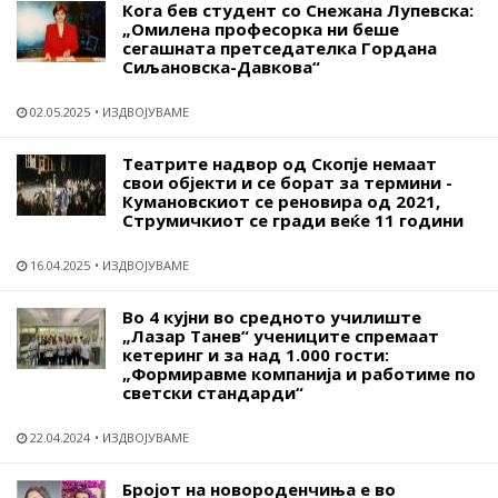
Кога бев студент со Снежана Лупевска:
„Омилена професорка ни беше
сегашната претседателка Гордана
Сиљановска-Давкова“
02.05.2025
ИЗДВОЈУВАМЕ
Театрите надвор од Скопје немаат
свои објекти и се борат за термини -
Кумановскиот се реновира од 2021,
Струмичкиот се гради веќе 11 години
16.04.2025
ИЗДВОЈУВАМЕ
Во 4 кујни во средното училиште
„Лазар Танев“ учениците спремаат
кетеринг и за над 1.000 гости:
„Формиравме компанија и работиме по
светски стандарди“
22.04.2024
ИЗДВОЈУВАМЕ
Бројот на новороденчиња е во