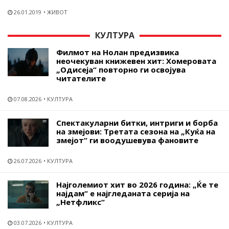
26.01.2019
ЖИВОТ
КУЛТУРА
Филмот на Нолан предизвика
неочекуван книжевен хит: Хомеровата
„Одисеја“ повторно ги освојува
читателите
07.08.2026
КУЛТУРА
Спектакуларни битки, интриги и борба
на змејови: Третата сезона на „Куќа на
змејот“ ги воодушевува фановите
26.07.2026
КУЛТУРА
Најголемиот хит во 2026 година: „Ќе те
најдам“ е најгледаната серија на
„Нетфликс“
03.07.2026
КУЛТУРА