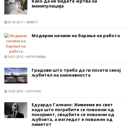
Како да не бидете жртва на
манипулација
05.10.2017
ЖИВОТ
Модерни начини на барање на работа
26.01.2015
ЕКОНОМИЈА
Градови што треба да ги посети секој
љубител на книжевноста
16.09.2019
КУЛТУРА
Едуардо Галеано: Живееме во свет
каде што погребите се поважни од
покојниот, свадбите се поважни од
љубовта, а изгледот е поважен од
паметот