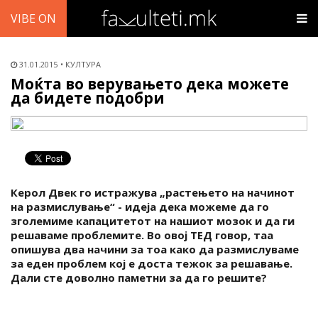
VIBE ON
31.01.2015
КУЛТУРА
Моќта во верувањето дека можете
да бидете подобри
Керол Двек го истражува „растењето на начинот
на размислување“ - идеја дека можеме да го
зголемиме капацитетот на нашиот мозок и да ги
решаваме проблемите. Во овој ТЕД говор, таа
опишува два начини за тоа како да размислуваме
за еден проблем кој е доста тежок за решавање.
Дали сте доволно паметни за да го решите?