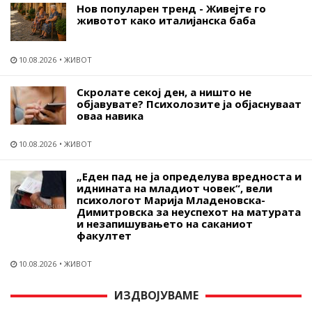
Нов популарен тренд - Живејте го
животот како италијанска баба
10.08.2026
ЖИВОТ
Скролате секој ден, а ништо не
објавувате? Психолозите ја објаснуваат
оваа навика
10.08.2026
ЖИВОТ
„Еден пад не ја определува вредноста и
иднината на младиот човек“, вели
психологот Марија Младеновска-
Димитровска за неуспехот на матурата
и незапишувањето на саканиот
факултет
10.08.2026
ЖИВОТ
ИЗДВОЈУВАМЕ