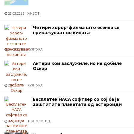
23.03.2026
ЖИВОТ
Четири хорор-филма што есенва се
прикажуваат во кината
06.09.2018
КУЛТУРА
Актери кои заслужиле, но не добиле
Оскар
20.02.2017
КУЛТУРА
Бесплатен НАСА софтвер со кој ќе ја
заштитите планетата од астероиди
23.03.2015
ТЕХНОЛОГИЈА