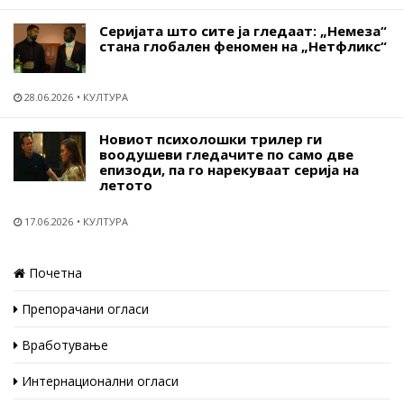
Серијата што сите ја гледаат: „Немеза“
стана глобален феномен на „Нетфликс“
28.06.2026
КУЛТУРА
Новиот психолошки трилер ги
воодушеви гледачите по само две
епизоди, па го нарекуваат серија на
летото
17.06.2026
КУЛТУРА
Почетна
Препорачани огласи
Вработување
Интернационални огласи