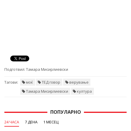
Подготвил:
Тамара Мисирлиевски
Тагови:
моќ
ТЕД говор
верување
Тамара Мисирлиевски
култура
ПОПУЛАРНО
24 ЧАСА
7 ДЕНА
1 МЕСЕЦ