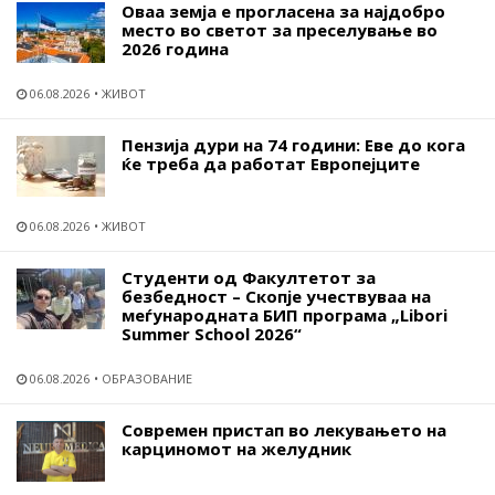
Оваа земја е прогласена за најдобро
место во светот за преселување во
2026 година
06.08.2026
ЖИВОТ
Пензија дури на 74 години: Еве до кога
ќе треба да работат Европејците
06.08.2026
ЖИВОТ
Студенти од Факултетот за
безбедност – Скопје учествуваа на
меѓународната БИП програма „Libori
Summer School 2026“
06.08.2026
ОБРАЗОВАНИЕ
Современ пристап во лекувањето на
карциномот на желудник