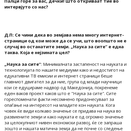
Палци горе за вас, дечки! Што откриваат тие во
интервјуто со нас?
Д.П: Се чини дека во земјава нема многу интернет-
страници од кои може да се учи, што воопшто не е
случај во останатите земји. „Наука за сите“ е една
таква. Која е нејзината цел?
„Наука за сите“
: Минималната застапеност на науката и
технологијата по нашите медиуми како и недостигот на
едукативни ТВ емисии и интернет страници беше
главниот двигател за да ние, група од млади научници
кои се едуцираме надвор од Mакедонија, покренеме
еден ваков проект каков што е "Наука за сите". Сите
гореспоменати факти несомнено придонесуваат за
опаѓање на интересот на младите кон науката. Кога
човек ќе види колкаво значење се придава на наука во
развиените земји и како науката е од огромно значење
за целокупниот нивен економски развој, ќе се запраша
зошто и нашата матична земја да не почне со следење