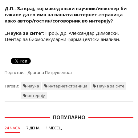
Д.П.: За крај, кој македонски научник/инженер би
сакале да го има на вашата интернет-страница
како автор/гостин/соговорник во интервју?
„Наука за сите“
: Проф. Др. Александар Димовски,
Центар за биомолекуларни фармацевтски анализи.
Подготвил:
Драгана Петрушевска
Тагови:
наука
интернет-страница
Наука за сите
интервју
ПОПУЛАРНО
24 ЧАСА
7 ДЕНА
1 МЕСЕЦ