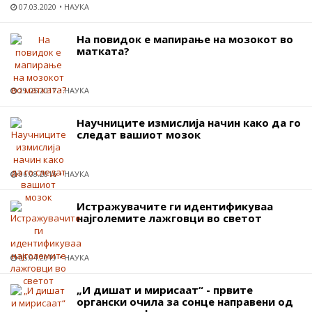
07.03.2020
НАУКА
На повидок е мапирање на мозокот во
матката?
29.05.2017
НАУКА
Научниците измислија начин како да го
следат вашиот мозок
06.08.2016
НАУКА
Истражувачите ги идентификуваа
најголемите лажговци во светот
05.04.2019
НАУКА
„И дишат и мирисаат“ - првите
органски очила за сонце направени од