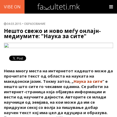
VIBE ON
04.03.2015
ОБРАЗОВАНИЕ
Нешто свежо и ново меѓу онлајн-
медиумите: "Наука за сите"
Нема многу места на интернетот кадешто може да
прочитате текст од областа на науката на
македонски јазик. Токму затоа, „
Наука за сите
“ е
нешто што сите го чекавме одамна. Се работи за
интернет-страница која објавува информации и
вести од научните дејности. Авторите се млади
научници од земјава, на кои може да им се
придружи секој со волја за пишување добар
научен текст кој има цел да едуцира и образува.