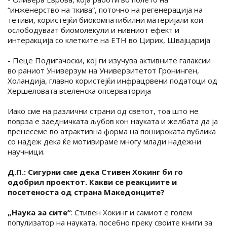
“инженерство на ткива“, поточно на регенерација на
тетиви, користејќи биокомпатибилни материјали кои
ослободуваат биомолекули и нивниот ефект и
интеракција со клетките на ETH во Цирих, Швајцарија
- Пеце Подигачоски, кој ги изучува активните галаксии
во раниот Универзум на Универзитетот Гронинген,
Холандија, главно користејќи инфрацрвени податоци од
Хершеловата вселенска опсерваторија
Иако сме на различни страни од светот, тоа што не
поврза е заедничката љубов кон науката и желбата да ја
пренесеме во атрактивна форма на пошироката публика
со надеж дека ќе мотивираме многу млади надежни
научници.
Д.П.: Сигурни сме дека Стивен Хокинг би го
одобрил проектот. Какви се реакциите и
посетеноста од страна Македонците?
„Наука за сите“
: Стивен Хокинг и самиот е голем
популизатор на науката, посебно преку своите книги за