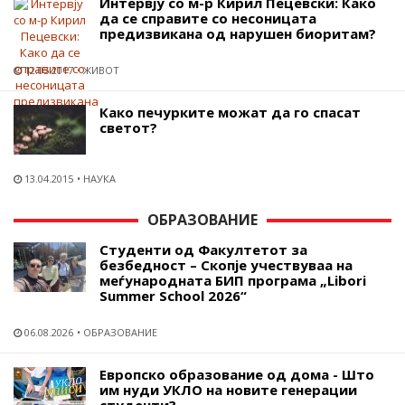
Интервју со м-р Кирил Пецевски: Како
да се справите со несоницата
предизвикана од нарушен биоритам?
12.05.2017
ЖИВОТ
Како печурките можат да го спасат
светот?
13.04.2015
НАУКА
ОБРАЗОВАНИЕ
Студенти од Факултетот за
безбедност – Скопје учествуваа на
меѓународната БИП програма „Libori
Summer School 2026“
06.08.2026
ОБРАЗОВАНИЕ
Европско образование од дома - Што
им нуди УКЛО на новите генерации
студенти?