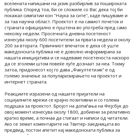
вселената напишани на јазик разбирлив за пошироката
публика. Според тоа, би се сложиле со Вас дека тој би
покажал симпатии кон "Наука за сите", каде пишуваме и
за таа научна област. Проектот е на самиот почеток и
страната официјално е пуштена во употреба пред само
неколку недели. Просечната дневна посетеност
изнесува околу 600 посетители за првата недела и околу
200 за втората. Првичниот впечаток е дека сè уште
македонската публика не е доволно информирана за
нашата иницијатива и се надеваме посетеноста наскоро
да се зголеми штом повеќе луѓе дознаат за неа. Токму
затоа, придонесот кој го дава „Факултети.мк“ е од
големо значење за популаризирањето на проектот и
интернет страната.
Реакциите изразени од нашите пријатели на
социјалните мрежи се крајно позитивни и со голема
подршка за проектот. Бројот на допаѓања на Фејсбук до
овој момент изнесува околу 1800, добиени за релативно
кратко време, а почнаа да стигаат и написи од читатели.
Ако се земат коментарите на Твитер-заедницата во
предвид, постои апетит кај македонската публика за