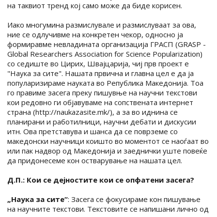
на таквиот тренд кој само може да биде корисен.
Иако многумина размислувале и размислуваат за ова,
ние се одлучивме на конкретен чекор, односно ја
формиравме невладината организација ГРАСП (GRASP -
Global Researchers Association for Science Popularization)
со седиште во Цирих, Швајцарија, чиј прв проект е
"Наука за сите". Нашата првична и главна цел е да ја
популаризираме науката во Република Македонија. Тоа
го правиме засега преку пишувње на научни текстови
кои редовно ги објавуваме на сопствената интернет
страна (http://naukazasite.mk/), а за во иднина се
планирани и работилници, научни дебати и дискусии
итн. Ова претставува и шанса да се поврземе со
македонски научници коишто во моментот се наоѓаат во
или пак надвор од Македонија и заеднички уште повеќе
да придонесеме кон остварување на нашата цел.
Д.П.: Кои се дејностите кои се опфатени засега?
„Наука за сите“
: Засега се фокусираме кон пишување
на научните текстови. Текстовите се напишани лично од