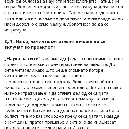
теми од областа на науката и технологијата напишани
на разбирлив македонски јазик и тоа кажува дека сме на
прав пат и силно нè мотивира. Сакаме на македонските
читатели да им покажеме дека науката е насекаде околу
нас и доволно е само малку љубопотност за да се
истражува.
Д.П.: На кој начин посетителите може да се
вклучат во проектот?
„Наука за сите“
: Имавме идеја да го направиме нашиот
проект што е можно поинтерактивен за јавноста. До
сите читатели:Како што беше спомнато погоре,
читателите имаат можност да напишат
самоиницијативен текст од која било научна област,
било тоа да е само нивен интерес или работат на некое
нивно истражување и да станат дел од секцијата
“Напиши сам“. Доколку пак некоја тема која не сме ја
спомнале до одреден момент, но читателите се
љубопитни и би сакале да дознаат повеќе за која било
област, тие можат слободно преку секцијата “Сакам да
знам“ да ни пратат прашање и активно да иницираат
некој од нашите следни написи. До сите