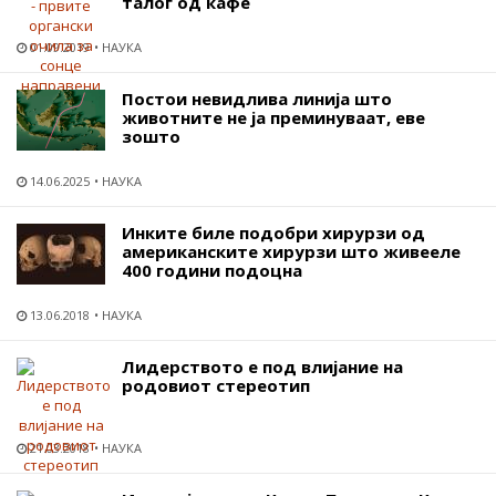
талог од кафе
01.09.2019
НАУКА
Постои невидлива линија што
животните не ја преминуваат, еве
зошто
14.06.2025
НАУКА
Инките биле подобри хирурзи од
американските хирурзи што живееле
400 години подоцна
13.06.2018
НАУКА
Лидерството е под влијание на
родовиот стереотип
21.03.2018
НАУКА