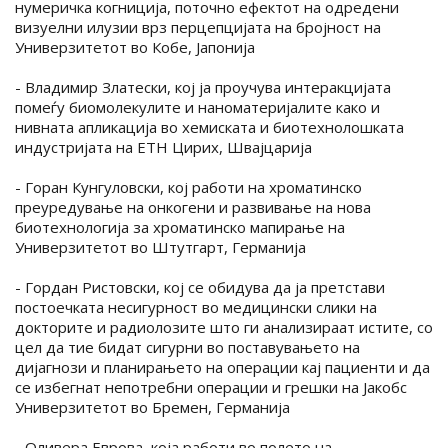
нумеричка когниција, поточно ефектот на одредени
визуелни илузии врз перцепцијата на бројност на
Универзитетот во Кобе, Јапонија
- Владимир Златески, кој ја проучува интеракцијата
помеѓу биомолекулите и наноматеријалите како и
нивната апликација во хемиската и биотехнолошката
индустријата на ETH Цирих, Швајцарија
- Горан Кунгуловски, кој работи на хроматинско
преуредување на онкогени и развивање на нова
биотехнологија за хроматинско мапирање на
Универзитетот во Штутгарт, Германија
- Гордан Ристовски, кој се обидува да ја претстави
постоечката несигурност во медицински слики на
докторите и радиолозите што ги анализираат истите, со
цел да тие бидат сигурни во поставувањето на
дијагнози и планирањето на операции кај пациенти и да
се избегнат непотребни операции и грешки на Јакобс
Универзитетот во Бремен, Германија
- Оливера Еврова, која работи во полето на