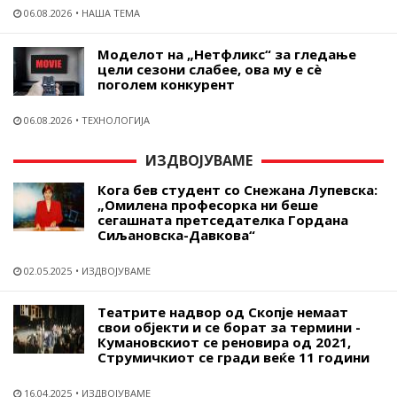
06.08.2026
НАША ТЕМА
Моделот на „Нетфликс“ за гледање
цели сезони слабее, ова му е сѐ
поголем конкурент
06.08.2026
ТЕХНОЛОГИЈА
ИЗДВОЈУВАМЕ
Кога бев студент со Снежана Лупевска:
„Омилена професорка ни беше
сегашната претседателка Гордана
Сиљановска-Давкова“
02.05.2025
ИЗДВОЈУВАМЕ
Театрите надвор од Скопје немаат
свои објекти и се борат за термини -
Кумановскиот се реновира од 2021,
Струмичкиот се гради веќе 11 години
16.04.2025
ИЗДВОЈУВАМЕ