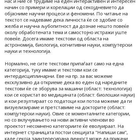
нас и ние се трудиме на еден интерактивен и интересен
начин со примери и корелации од секојдневието да
објасниме научни процеси и феномени. По читање на
текстот се надеваме дека личноста ќе се здобие со
желба и научна љубопитност да дознае нешто повеќе
околу обработената тема и самостојно истражи уште
повеќе. Досега имаме текстови од областа на
астрономија, биологија, когнитивни науки, компјутерски
науки и технологија.
Нормално, не сите текстови припаѓаат само на една
категорија, туку имаме и текстови кои се
интердисциплинарни. Еве на пр. за вас можеме
ексклузивно да откриеме дека во еден од наредните
текстови ќе се зборува за машини (област: технологија)
кои се користат во медицината (област: биолошки науки)
и кои резултираат со податоци кои потоа можеме да ги
визуелизираме и претставиме на докторите (област:
компјутерски науки). Овие се моменталните категории,
но со вклучувањето на нови активни членови во
проектот несомнено категориите ќе еволуираат. На
интернет страницата постои секцијата "Напиши сам",
каде секоја заинтересирана личност може да прикачи