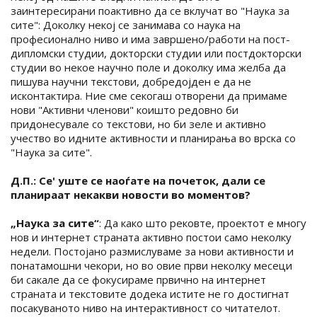
заинтересирани поактивно да се вклучат во "Наука за
сите": Доколку некој се занимава со наука на
професионално ниво и има завршено/работи на пост-
дипломски студии, докторски студии или постдокторски
студии во некое научно поле и доколку има желба да
пишува научни текстови, добредојден е да не
исконтактира. Ние сме секогаш отворени да примаме
нови "Активни членови" коишто редовно би
придонесувале со текстови, но би зеле и активно
учество во идните активности и планирања во врска со
"Наука за сите".
Д.П.: Се' уште се наоѓате на почеток, дали се
планираат некакви новости во моментов?
„Наука за сите“
: Да како што рековте, проектот е многу
нов и интернет страната активно постои само неколку
недели. Постојано размислуваме за нови активности и
понатамошни чекори, но во овие први неколку месеци
би сакале да се фокусираме првично на интернет
страната и текстовите додека истите не го достигнат
посакуваното ниво на интерактивност со читателот.