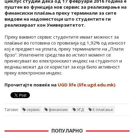
циклус студии дека од 17 февруари 2016 година е
пуштен во функција нов сервис за реализирање на
финансиски плаќања преку терминали за сите
видови на надоместоци што студентите ги
реализираат кон Универзитетот.
Преку ваквиот сервис студентите имаат можност за
плаќање во готовина со провизија од 1,92% од износот
кој е предмет на уплата, преку терминалите на „Плати
брзо“. Уплатените средства во истиот момент се
пренесуваат во електронскиот индекс на студентот и
веднаш можат да се користат за која било активност
преку електронски индекс.
Прочитајте повеќе на
UGD life (life.ugd.edu.mk)
Тагови:
сервис
финансии
УГД
Е-плаќање
ПОПУЛАРНО