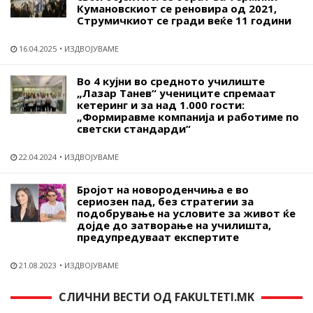
Кумановскиот се реновира од 2021,
Струмичкиот се гради веќе 11 години
16.04.2025
ИЗДВОЈУВАМЕ
Во 4 кујни во средното училиште
„Лазар Танев“ учениците спремаат
кетеринг и за над 1.000 гости:
„Формиравме компанија и работиме по
светски стандарди“
22.04.2024
ИЗДВОЈУВАМЕ
Бројот на новороденчиња е во
сериозен пад, без стратегии за
подобрување на условите за живот ќе
дојде до затворање на училишта,
предупредуваат експертите
21.08.2023
ИЗДВОЈУВАМЕ
СЛИЧНИ ВЕСТИ ОД FAKULTETI.MK