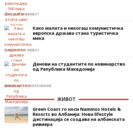
26.04.2018
ЖИВОТ
Како малата и некогаш комунистичка
европска држава стана туристичка
мека
08.09.2019
ЖИВОТ
Денови на студентите по новинарство
од Република Македонија
05.05.2017
ОБРАЗОВАНИЕ
ЖИВОТ
Green Coast го носи Nammos Hotels &
Resorts во Албанија: Нова lifestyle
дестинација се создава на албанската
ривиера