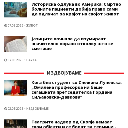
Историска одлука во Америка: Смртно
болните пациенти добија право сами
да одлучат за крајот на својот живот
07.08.2026
ЖИВОТ
Јазиците почнале да изумираат
значително порано отколку што се
сметаше
07.08.2026
НАУКА
ИЗДВОЈУВАМЕ
Кога бев студент со Снежана Лупевска:
„Омилена професорка ни беше
сегашната претседателка Гордана
Сиљановска-Давкова“
02.05.2025
ИЗДВОЈУВАМЕ
Театрите надвор од Скопје немаат
свои објекти и се борат за термини -