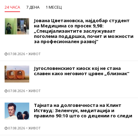
24 ЧАСА
7 ДЕНА
1 МЕСЕЦ
Јована Цветановска, најдобар студент
на Медицина со просек 9,98:
„Специјализантите заслужуваат
поголема поддршка, почит и можности
за професионален развој“
07.08.2026
ЖИВОТ
Југословенскиот киоск кој не стана
славен како неговиот црвен „близнак“
07.08.2026
ЖИВОТ
Тајната на долговечноста на Клинт
Иствуд: Зеленчук, медитација и
правило 90:10 што со децении го следи
07.08.2026
ЖИВОТ