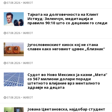
07.08.2026
ЖИВОТ
Тајната на долговечноста на Клинт
Иствуд: Зеленчук, медитација и
правило 90:10 што со децении го следи
07.08.2026
ЖИВОТ
Југословенскиот киоск кој не стана
славен како неговиот црвен „близнак“
07.08.2026
ЖИВОТ
Судот во Ново Мексико ја казни „Мета“
со 567 милиони долари поради
штетното влијание врз менталното
здравје на децата
07.08.2026
ЖИВОТ
Јована Цветановска, најдобар студент