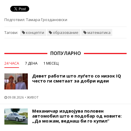
Подготвил:
Тамара Гроздановски
Тагови:
концепти
образование
математика
ПОПУЛАРНО
24 ЧАСА
7 ДЕНА
1 МЕСЕЦ
Девет работи што луѓето со низок IQ
често ги сметаат за добри идеи
09.08.2026
ЖИВОТ
Механичар издвојува половен
автомобил што е подобар од новите:
„Да можам, веднаш би го купил“