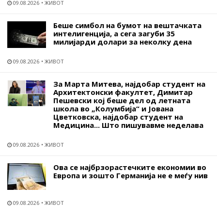
09.08.2026
ЖИВОТ
Беше симбол на бумот на вештачката
интелигенција, а сега загуби 35
милијарди долари за неколку дена
09.08.2026
ЖИВОТ
За Марта Митева, најдобар студент на
Архитектонски факултет, Димитар
Пешевски кој беше дел од летната
школа во „Колумбија“ и Јована
Цветковска, најдобар студент на
Медицина... Што пишувавме неделава
09.08.2026
ЖИВОТ
Ова се најбрзорастечките економии во
Европа и зошто Германија не е меѓу нив
09.08.2026
ЖИВОТ