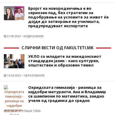
Бројот на новороденчиња е во
сериозен пад, без стратегии за
подобрување на условите за живот ќе
дојде до затворање на училишта,
предупредуваат експертите
21.08.2023
ИЗДВОЈУВАМЕ
СЛИЧНИ ВЕСТИ ОД FAKULTETI.MK
УКЛО со младите за македонскиот
стандарден јазик - како културен,
општествен и образовен темел
15.04.2025
ОБРАЗОВАНИЕ
Охридската гимназија - ризница за
најдобри матуранти. Ана и Владимир
се шампиони по математика, заедно
учеле од градинка до средно
22.08.2018
НАША ТЕМА