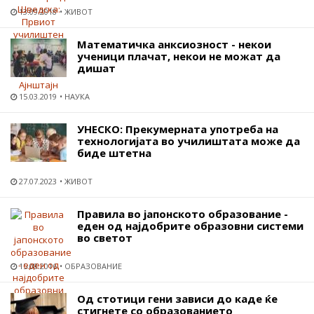
13.09.2018
ЖИВОТ
Математичка анксиозност - некои
ученици плачат, некои не можат да
дишат
15.03.2019
НАУКА
УНЕСКО: Прекумерната употреба на
технологијата во училиштата може да
биде штетна
27.07.2023
ЖИВОТ
Правила во јапонското образование -
еден од најдобрите образовни системи
во светот
15.08.2016
ОБРАЗОВАНИЕ
Од стотици гени зависи до каде ќе
стигнете со образованието