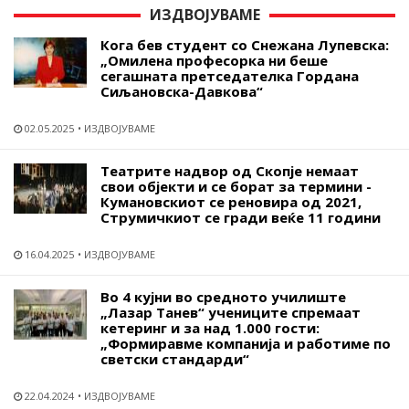
ИЗДВОЈУВАМЕ
Кога бев студент со Снежана Лупевска:
„Омилена професорка ни беше
сегашната претседателка Гордана
Сиљановска-Давкова“
02.05.2025
ИЗДВОЈУВАМЕ
Театрите надвор од Скопје немаат
свои објекти и се борат за термини -
Кумановскиот се реновира од 2021,
Струмичкиот се гради веќе 11 години
16.04.2025
ИЗДВОЈУВАМЕ
Во 4 кујни во средното училиште
„Лазар Танев“ учениците спремаат
кетеринг и за над 1.000 гости:
„Формиравме компанија и работиме по
светски стандарди“
22.04.2024
ИЗДВОЈУВАМЕ