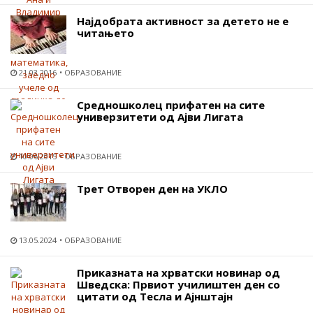
Најдобрата активност за детето не е
читањето
21.03.2016
ОБРАЗОВАНИЕ
Средношколец прифатен на сите
универзитети од Ајви Лигата
10.06.2015
ОБРАЗОВАНИЕ
Трет Отворен ден на УКЛО
13.05.2024
ОБРАЗОВАНИЕ
Приказната на хрватски новинар од
Шведска: Првиот училиштен ден со
цитати од Тесла и Ајнштајн