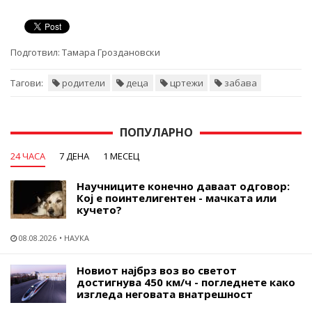
Подготвил:
Тамара Гроздановски
Тагови:
родители
деца
цртежи
забава
ПОПУЛАРНО
24 ЧАСА
7 ДЕНА
1 МЕСЕЦ
Научниците конечно даваат одговор:
Кој е поинтелигентен - мачката или
кучето?
08.08.2026
НАУКА
Новиот најбрз воз во светот
достигнува 450 км/ч - погледнете како
изгледа неговата внатрешност