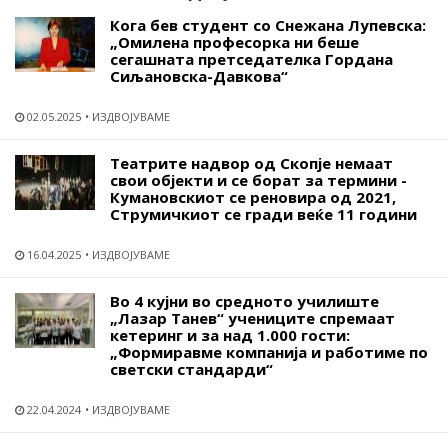
Кога бев студент со Снежана Лупевска:
„Омилена професорка ни беше
сегашната претседателка Гордана
Сиљановска-Давкова“
02.05.2025
ИЗДВОЈУВАМЕ
Театрите надвор од Скопје немаат
свои објекти и се борат за термини -
Кумановскиот се реновира од 2021,
Струмичкиот се гради веќе 11 години
16.04.2025
ИЗДВОЈУВАМЕ
Во 4 кујни во средното училиште
„Лазар Танев“ учениците спремаат
кетеринг и за над 1.000 гости:
„Формиравме компанија и работиме по
светски стандарди“
22.04.2024
ИЗДВОЈУВАМЕ