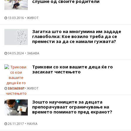
слушне од своите родители
13.03.2016
ЖИВОТ
Загатка што на многумина им зададе
главоболка: Кое возило треба да се
премести за да се намали гужвата?
04.05.2024
ЗАБАВА
Трикови со кои вашите деца ќе го
засакаат чистењето
23.01.2017
ЖИВОТ
Зошто научниците за децата
препорачуваат ограничување на
времето поминато пред екранот?
26.11.2017
НАУКА