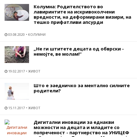
Колумна: Родителството во
лавиринтите на искривоколчени
вредности, на деформирани визири, на
тешко прифатливи апсурди
03.08.2020
КОЛУМНИ
„Не ги штитете децата од обврски -
немојте, ве молам!“
19.02.2017
ЖИВОТ
Што е заедничко за ментално силните
родители?
15.11.2017
ЖИВОТ
Дигитални иновации за еднакви
можности на децата и младите со
попреченост - партнерство на УНИЦЕФ