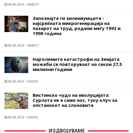
08.08.2026
ЖИВОТ
Запознајте ги зилениумците -
најсреќната микрогенерација на
пазарот на труд, родени меѓу 1993 и
1998 година
08.08.2026
ЖИВОТ
Најголемите катастрофи на Земјата
можеби се повторуваат на секои 27,5
милиони години
08.08.2026
НАУКА
Вистинско чудо на еволуцијата:
Сурлата не е само нос, туку клуч за
опстанокот на слоновите
08.08.2026
НАУКА
ИЗДВОЈУВАМЕ