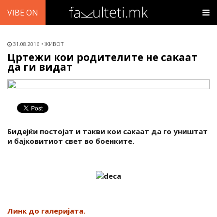
VIBE ON
31.08.2016
ЖИВОТ
Цртежи кои родителите не сакаат
да ги видат
Бидејќи постојат и такви кои сакаат да го уништат
и бајковитиот свет во боенките.
Линк до галеријата.