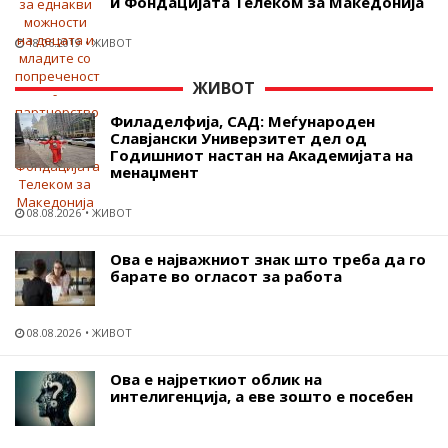
и Фондацијата Телеком за Македонија
18.06.2019
ЖИВОТ
ЖИВОТ
Филаделфија, САД: Меѓународен
Славјански Универзитет дел од
Годишниот настан на Академијата на
менаџмент
08.08.2026
ЖИВОТ
Ова е најважниот знак што треба да го
барате во огласот за работа
08.08.2026
ЖИВОТ
Ова е најреткиот облик на
интелигенција, а еве зошто е посебен