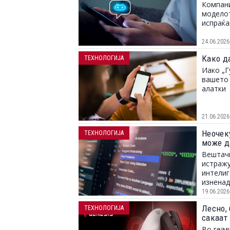
Компани
моделот
испраќа
24.06.2026
Како д
ТЕХНОЛОГИЈА
Иако „Г
вашето 
алатки
21.06.2026
Неочек
ТЕХНОЛОГИЈА
може д
Вештачк
истражу
интелиг
изненад
размисл
19.06.2026
Лесно, 
ТЕХНОЛОГИЈА
сакаат
Во гејм