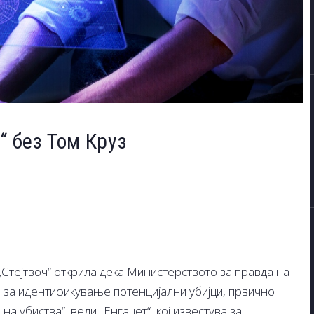
“ без Том Круз
„Стејтвоч“ открила дека Министерството за правда на
 за идентификување потенцијални убијци, првично
а убиства“, вели „Енгаџет“, кој известува за