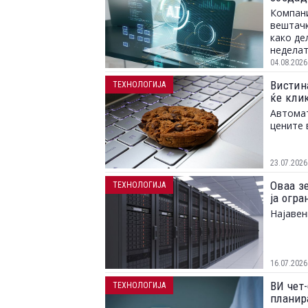
Компани
вештачк
како де
неделат
04.08.2026
Вистина
ТЕХНОЛОГИЈА
ќе клик
Автомат
цените 
23.07.2026
Оваа з
ТЕХНОЛОГИЈА
ја огр
Најавен
16.07.2026
ВИ чет-
ТЕХНОЛОГИЈА
планир