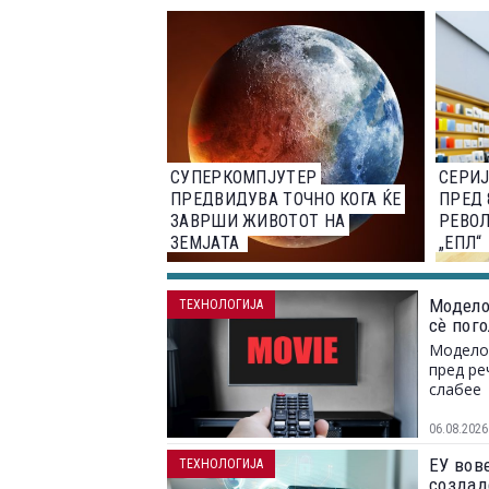
ПАЦИЕНТИ
СУПЕРКОМПЈУТЕР
СЕРИЈ
ПРЕДВИДУВА ТОЧНО КОГА ЌЕ
ПРЕД 
ЗАВРШИ ЖИВОТОТ НА
РЕВО
ЗЕМЈАТА
„ЕПЛ“
Модело
ТЕХНОЛОГИЈА
сѐ пог
Моделот
пред ре
слабее
06.08.2026
ЕУ вов
ТЕХНОЛОГИЈА
создад