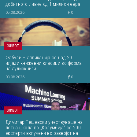
добитното ливче од 1 милион евра
кое завршило на депонија
05.08.2026
0
ЖИВОТ
Фабули – апликација со над 20
илјади книжевни класици во форма
на аудиокниги
03.08.2026
0
ЖИВОТ
Димитар Пешевски учествуваше на
летна школа во „Колумбија“ со 200
експерти вклучени во развојот на