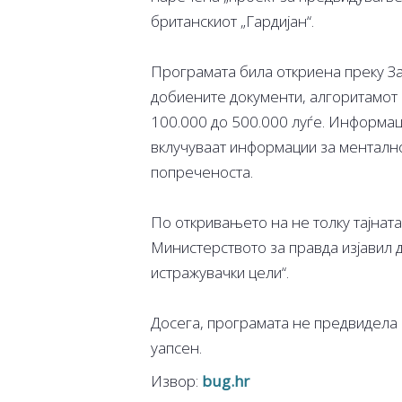
британскиот „Гардијан“.
Програмата била откриена преку За
добиените документи, алгоритамот 
100.000 до 500.000 луѓе. Информа
вклучуваат информации за ментално
попреченоста.
По откривањето на не толку тајната
Министерството за правда изјавил д
истражувачки цели“.
Досега, програмата не предвидела н
уапсен.
Извор:
bug.hr