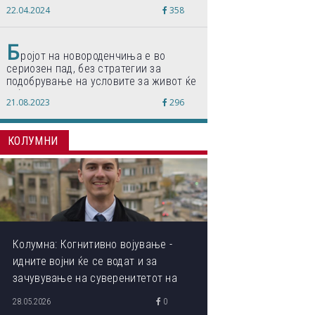
„Формиравме компанија и работиме
22.04.2024
358
по светски стандарди“
Б
ројот на новороденчиња е во
сериозен пад, без стратегии за
подобрување на условите за живот ќе
дојде до затворање на училишта,
21.08.2023
296
предупредуваат експертите
КОЛУМНИ
Колумна: Когнитивно војување -
идните војни ќе се водат и за
зачувување на суверенитетот на
сопствениот ум
28.05.2026
0