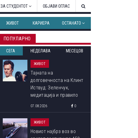
 ЗА СТУДЕНТОТ
ОБЈАВИ ОГЛАС
ЖИВОТ
КАРИЕРА
ОСТАНАТО
ПОПУЛАРНО
СЕГА
НЕДЕЛАВА
МЕСЕЦОВ
ЖИВОТ
Тајната на
долговечноста на Клинт
Иствуд: Зеленчук,
медитација и правило
90:10 што со децении го
07.08.2026
0
следи
ЖИВОТ
Новиот најбрз воз во