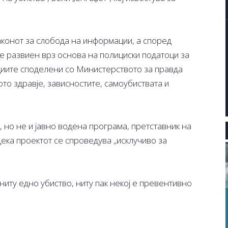
конот за слобода на информации, а според
е развиен врз основа на полициски податоци за
циите споделени со Министерството за правда
то здравје, зависностите, самоубиствата и
, но не и јавно водена програма, претставник на
ека проектот се спроведува „исклучиво за
иту едно убиство, ниту пак некој е превентивно