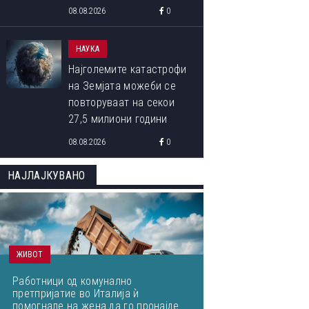
08.08.2026
0
НАУКА
Најголемите катастрофи
на Земјата можеби се
повторуваат на секои
27,5 милиони години
08.08.2026
0
НАЈЛАЈКУВАНО
ЖИВОТ
Работници од комунално
претпријатие во Италија ѝ
помогнале на жена да го пронајде