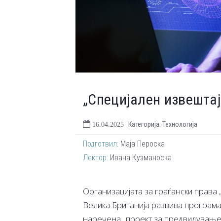
„Специјален извештај
Категорија: Технологија
16.04.2025
Подготвил:
Маја Пероска
Лектор:
Ивана Кузманоска
Организацијата за граѓански права 
Велика Британија развива програма
наречена „проект за предвидување н