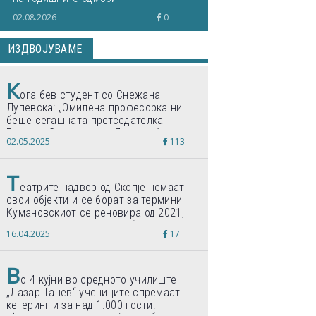
02.08.2026
0
ИЗДВОЈУВАМЕ
К
ога бев студент со Снежана
Лупевска: „Омилена професорка ни
беше сегашната претседателка
Гордана Сиљановска-Давкова“
02.05.2025
113
Т
еатрите надвор од Скопје немаат
свои објекти и се борат за термини -
Кумановскиот се реновира од 2021,
Струмичкиот се гради веќе 11 години
16.04.2025
17
В
о 4 кујни во средното училиште
„Лазар Танев“ учениците спремаат
кетеринг и за над 1.000 гости: