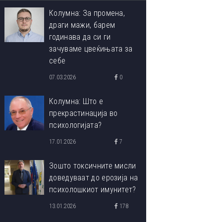
Колумна: За промена,
драги мажи, барем
годинава да си ги
зачуваме цвеќињата за
себе
07.03.2026
0
Колумна: Што е
прекрастинација во
психологијата?
17.01.2026
7
Зошто токсичните мисли
доведуваат до ерозија на
психолошкиот имунитет?
13.01.2026
178