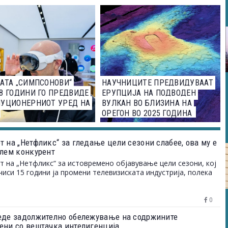
ЗНАЕМЕ
АТА „СИМПСОНОВИ“
НАУЧНИЦИТЕ ПРЕДВИДУВААТ
8 ГОДИНИ ГО ПРЕДВИДЕ
ЕРУПЦИЈА НА ПОДВОДЕН
ЛУЦИОНЕРНИОТ УРЕД НА
ВУЛКАН ВО БЛИЗИНА НА
ОРЕГОН ВО 2025 ГОДИНА
т на „Нетфликс“ за гледање цели сезони слабее, ова му е
олем конкурент
 на „Нетфликс“ за истовремено објавување цели сезони, кој
чиси 15 години ја промени телевизиската индустрија, полека
0
еде задолжително обележување на содржините
ени со вештачка интелигенција