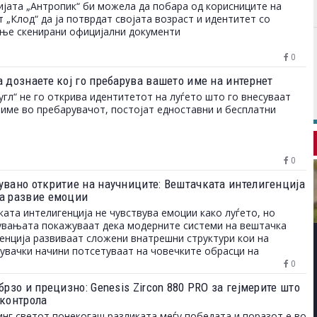
јата „Антропик“ би можела да побара од корисниците на
 „Клод“ да ја потврдат својата возраст и идентитет со
ње скенирани официјални документи
0
а дознаете кој го пребарува вашето име на интернет
угл“ не го открива идентитетот на луѓето што го внесуваат
име во пребарувачот, постојат едноставни и бесплатни
0
увано откритие на научниците: Вештачката интелигенција
а развие емоции
ата интелигенција не чувствува емоции како луѓето, но
вањата покажуваат дека модерните системи на вештачка
енција развиваат сложени внатрешни структури кои на
увачки начини потсетуваат на човечките обрасци на
ување и однесување.
0
брзо и прецизно: Genesis Zircon 880 PRO за гејмерите што
 контрола
инг светот понекогаш разликата меѓу победата и поразот е во