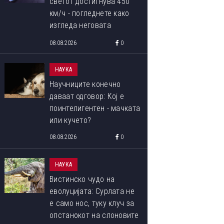
светот достигнува 450
км/ч - погледнете како
изгледа неговата
внатрешност
08.08.2026
0
НАУКА
Научниците конечно
даваат одговор: Кој е
поинтелигентен - мачката
или кучето?
08.08.2026
0
НАУКА
Вистинско чудо на
еволуцијата: Сурлата не
е само нос, туку клуч за
опстанокот на слоновите