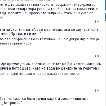
ите што создаваат или користат содржини генерирани со
а интелигенција мора јасно да ги обележат за корисниците,
л од насоките на Европската Унија кои стапија на сила во
а.
0
та за „колачињата“, еве што навистина се случува кога
нете „Прифати ги сите“
ското прифаќање на сите колачиња не е добра идеја ако ја
вашата приватност
0
емја одлучи да им застане на патот на ВИ-компаниите: Им
аничува потрошувачката на вода во центрите за податоци
иот владин пристап е прв од ваков вид во светот
0
бот наскоро ќе бара лична карта и селфи - еве што
а „Антропик“