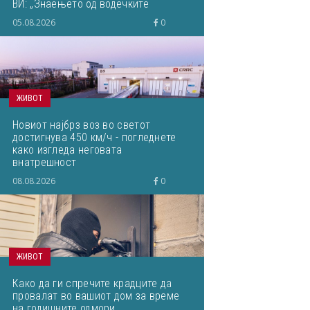
ВИ: „Знаењето од водечките
светски ВИ-истражувачи ќе им го
05.08.2026
0
пренесам на студентите“
ЖИВОТ
Новиот најбрз воз во светот
достигнува 450 км/ч - погледнете
како изгледа неговата
внатрешност
08.08.2026
0
ЖИВОТ
Како да ги спречите крадците да
провалат во вашиот дом за време
на годишните одмори