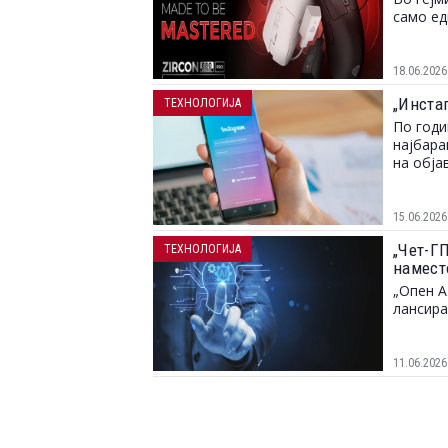
само е
18.06.2026
„Инста
ТЕХНОЛОГИЈА
По годи
најбара
на обја
15.06.2026
„Чет-ГП
ТЕХНОЛОГИЈА
намест
„Опен А
лансир
11.06.2026