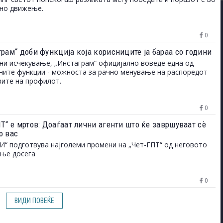
дно движење.
0
грам“ доби функција која корисниците ја бараа со години
ни исчекување, „Инстаграм“ официјално воведе една од
ните функции - можноста за рачно менување на распоредот
вите на профилот.
0
Т“ е мртов: Доаѓаат лични агенти што ќе завршуваат сѐ
о вас
И“ подготвува најголеми промени на „Чет-ГПТ“ од неговото
ање досега
0
ВИДИ ПОВЕЌЕ