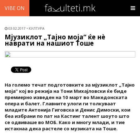
VIBE ON
03.02.2017
КУЛТУРА
Мјузиклот „Тајно моја“ ќе нѐ
наврати на нашиот Тоше
На големо течат подготовките за мјузиклот „Тајно
моја“ кој во режија на Тони Михајловски ќе биде
премиерно изведен на 10 март во Македонската
опера и балет. Главните улоги ги толкуваат
младите Антонија Гиговска и Денис Димоски, кои
беа избрани по пат на Кастинг талент шоуто што
се одвиваше во МОБ. Како и многу млади, и тие
истакнаа дека растеле со музиката на Тоше.