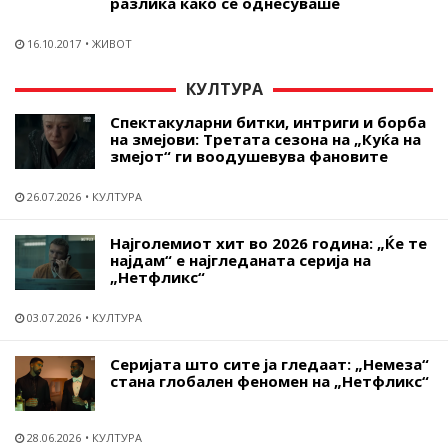
разлика како се однесуваше
16.10.2017
ЖИВОТ
КУЛТУРА
Спектакуларни битки, интриги и борба
на змејови: Третата сезона на „Куќа на
змејот“ ги воодушевува фановите
26.07.2026
КУЛТУРА
Најголемиот хит во 2026 година: „Ќе те
најдам“ е најгледаната серија на
„Нетфликс“
03.07.2026
КУЛТУРА
Серијата што сите ја гледаат: „Немеза“
стана глобален феномен на „Нетфликс“
28.06.2026
КУЛТУРА