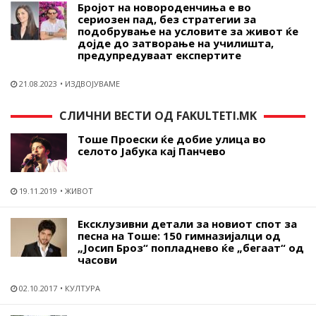
Бројот на новороденчиња е во
сериозен пад, без стратегии за
подобрување на условите за живот ќе
дојде до затворање на училишта,
предупредуваат експертите
21.08.2023
ИЗДВОЈУВАМЕ
СЛИЧНИ ВЕСТИ ОД FAKULTETI.MK
Тоше Проески ќе добие улица во
селото Јабука кај Панчево
19.11.2019
ЖИВОТ
Ексклузивни детали за новиот спот за
песна на Тоше: 150 гимназијалци од
„Јосип Броз“ попладнево ќе „бегаат“ од
часови
02.10.2017
КУЛТУРА