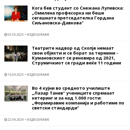
Кога бев студент со Снежана Лупевска:
„Омилена професорка ни беше
сегашната претседателка Гордана
Сиљановска-Давкова“
02.05.2025
ИЗДВОЈУВАМЕ
Театрите надвор од Скопје немаат
свои објекти и се борат за термини -
Кумановскиот се реновира од 2021,
Струмичкиот се гради веќе 11 години
16.04.2025
ИЗДВОЈУВАМЕ
Во 4 кујни во средното училиште
„Лазар Танев“ учениците спремаат
кетеринг и за над 1.000 гости:
„Формиравме компанија и работиме по
светски стандарди“
22.04.2024
ИЗДВОЈУВАМЕ