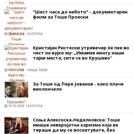
"Шест часа до небото" - документарен
филм за Тоше Проески
07.02.2015
КУЛТУРА
Кристијан Ристески утревечер ќе пее во
чест на вујко му: „Имавме многу наши
тајни места, сите се во Крушево“
01.11.2018
НАША ТЕМА
За Тоше од Пере Јованов - како плаче
виолончело
16.10.2020
КУЛТУРА
Соња Алексоска-Неделковска: Тоше
имаше неверојатна харизма која ве
тераше да му се восхитувате, без