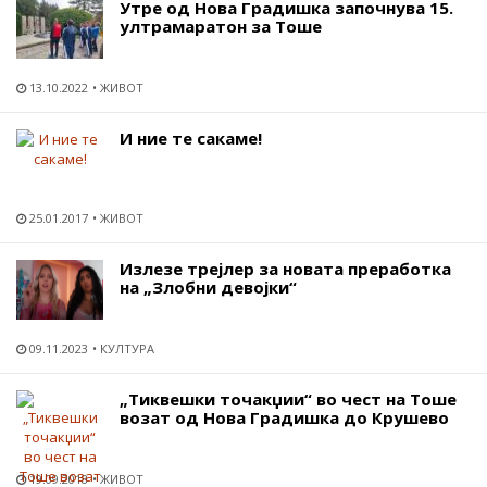
Утре од Нова Градишка започнува 15.
ултрамаратон за Тоше
13.10.2022
ЖИВОТ
И ние те сакаме!
25.01.2017
ЖИВОТ
Излезе трејлер за новата преработка
на „Злобни девојки“
09.11.2023
КУЛТУРА
„Тиквешки точакџии“ во чест на Тоше
возат од Нова Градишка до Крушево
19.09.2018
ЖИВОТ