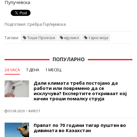
Пупучевска.
Подготвил:
Сребра Ѓорѓијевска
Тагови:
Тоше Проески
мјузикл
тајно моја
ПОПУЛАРНО
24 ЧАСА
7 ДЕНА
1 МЕСЕЦ
Дали климата треба постојано да
работи или повремено да се
исклучува? Експертите откриваат кој
начин троши помалку струја
05.08.2026
ЖИВОТ
Првпат по 70 години тигар пуштен во
дивината во Казахстан