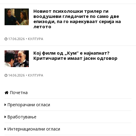
Новиот психолошки трилер ги
воодушеви гледачите по само две
епизоди, па го нарекуваат серија на
летото
17.06.2026
КУЛТУРА
Кој филм од „Кум“ е најнапнат?
Критичарите имаат јасен одговор
14.06.2026
КУЛТУРА
Почетна
Препорачани огласи
Вработување
Интернационални огласи