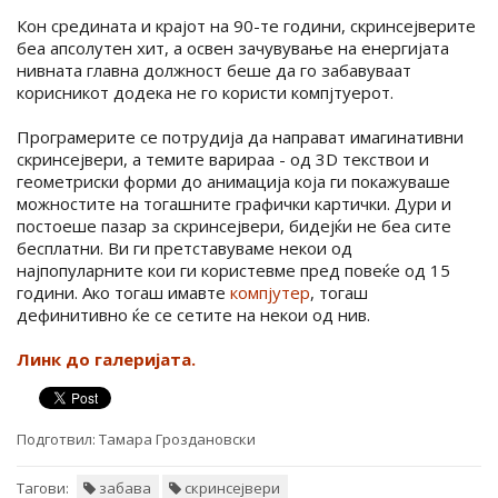
Кон средината и крајот на 90-те години, скринсејверите
беа апсолутен хит, а освен зачувување на енергијата
нивната главна должност беше да го забавуваат
корисникот додека не го користи компјтуерот.
Програмерите се потрудија да направат имагинативни
скринсејвери, а темите варираа - од 3D текствои и
геометриски форми до анимација која ги покажуваше
можностите на тогашните графички картички. Дури и
постоеше пазар за скринсејвери, бидејќи не беа сите
бесплатни. Ви ги претставуваме некои од
најпопуларните кои ги користевме пред повеќе од 15
години. Ако тогаш имавте
компјутер
, тогаш
дефинитивно ќе се сетите на некои од нив.
Линк до галеријата.
Подготвил:
Тамара Гроздановски
Тагови:
забава
скринсејвери