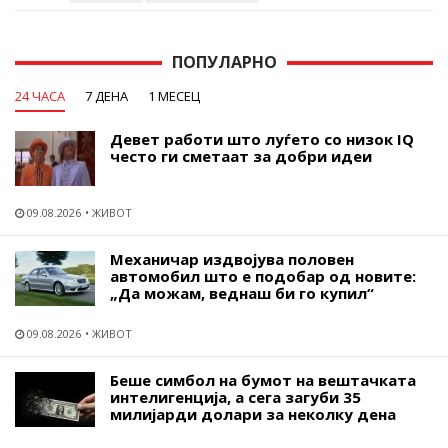
ПОПУЛАРНО
24 ЧАСА
7 ДЕНА
1 МЕСЕЦ
Девет работи што луѓето со низок IQ
често ги сметаат за добри идеи
09.08.2026
ЖИВОТ
Механичар издвојува половен
автомобил што е подобар од новите:
„Да можам, веднаш би го купил“
09.08.2026
ЖИВОТ
Беше симбол на бумот на вештачката
интелигенција, а сега загуби 35
милијарди долари за неколку дена