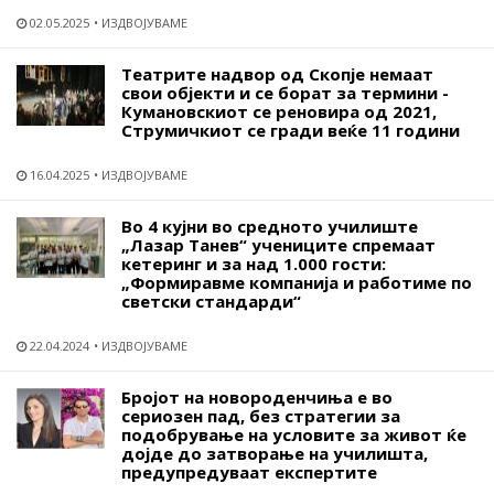
02.05.2025
ИЗДВОЈУВАМЕ
Театрите надвор од Скопје немаат
свои објекти и се борат за термини -
Кумановскиот се реновира од 2021,
Струмичкиот се гради веќе 11 години
16.04.2025
ИЗДВОЈУВАМЕ
Во 4 кујни во средното училиште
„Лазар Танев“ учениците спремаат
кетеринг и за над 1.000 гости:
„Формиравме компанија и работиме по
светски стандарди“
22.04.2024
ИЗДВОЈУВАМЕ
Бројот на новороденчиња е во
сериозен пад, без стратегии за
подобрување на условите за живот ќе
дојде до затворање на училишта,
предупредуваат експертите