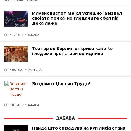
Илузионистот Мајкл успешно ја извел
својата точка, но гледачите сфатија
дека лаже
04.12.2018
ЗАБАВА
Театар во Берлин открива како ќе
гледаме претстави во иднина
14.06.2020
КУЛТУРА
Згодниот Џастин Трудо!
03.03.2017
ЗАБАВА
ЗАБАВА
Панда што се радува на куп лисја стана