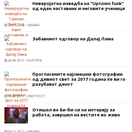
Неверојатна изведба на "Uptown funk"
од еден наставник и неговите ученици
29.01.2015
ЗАБАВА
Забавниот одговор на Далај Лама
28.08.2015
КУЛТУРА
Прогласените најсмешни фотографии
од дивиот свет за 2017 година ќе ви го
разубават денот
17.12.2017
УМЕТНОСТ
Отишол во Би-би-си на интервју за
работа, завршил на вестите во живо
04.11.2022
ЗАБАВА