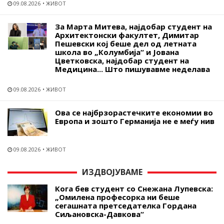
09.08.2026
ЖИВОТ
За Марта Митева, најдобар студент на
Архитектонски факултет, Димитар
Пешевски кој беше дел од летната
школа во „Колумбија“ и Јована
Цветковска, најдобар студент на
Медицина... Што пишувавме неделава
09.08.2026
ЖИВОТ
Ова се најбрзорастечките економии во
Европа и зошто Германија не е меѓу нив
09.08.2026
ЖИВОТ
ИЗДВОЈУВАМЕ
Кога бев студент со Снежана Лупевска:
„Омилена професорка ни беше
сегашната претседателка Гордана
Сиљановска-Давкова“