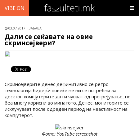
VIBE ON
03.07.2017
ЗАБАВА
Дали се сеќавате на овие
скринсејвери?
Скринсејверите денес дефинитивно се ретро
технологија бидејќи повеќе не ни се потребни за
десктоп компјутерите да ги чуваат од прегрејување, но
беа многу корисни во минатото. Денес, мониторите се
исклучуваат после одреден период на неактивност на
компјутерот.
Фото: YouTube screenshot