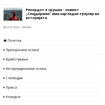
Рекордот е срушен - новиот
„Спајдермен“ има најгледан трејлер во
историјата
23.03.2026
ЗАБАВА
Почетна
Препорачани огласи
Вработување
Интернационални огласи
Стипендии
Пракса
Конкурси