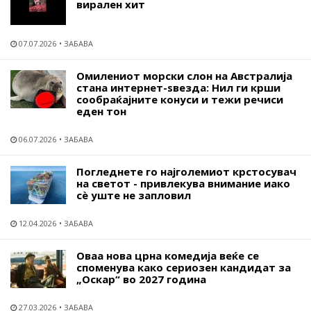
вирален хит
07.07.2026
ЗАБАВА
Омилениот морски слон на Австралија
стана интернет-ѕвезда: Нил ги крши
сообраќајните конуси и тежи речиси
еден тон
06.07.2026
ЗАБАВА
Погледнете го најголемиот крстосувач
на светот - привлекува внимание иако
сѐ уште не запловил
12.04.2026
ЗАБАВА
Оваа нова црна комедија веќе се
споменува како сериозен кандидат за
„Оскар“ во 2027 година
27.03.2026
ЗАБАВА