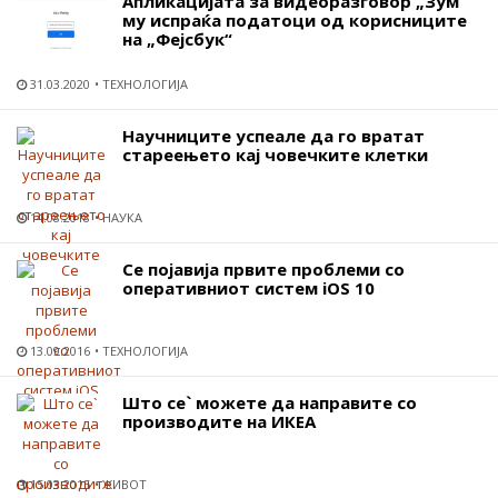
Апликацијата за видеоразговор „Зум“
му испраќа податоци од корисниците
на „Фејсбук“
31.03.2020
ТЕХНОЛОГИЈА
Научниците успеале да го вратат
стареењето кај човечките клетки
14.08.2018
НАУКА
Се појавија првите проблеми со
оперативниот систем iOS 10
13.09.2016
ТЕХНОЛОГИЈА
Што се` можете да направите со
производите на ИКЕА
15.03.2015
ЖИВОТ