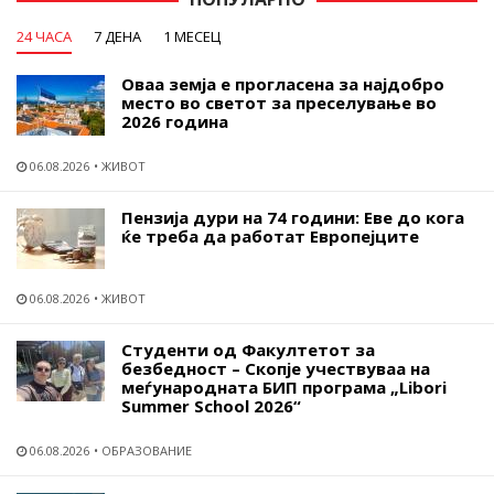
24 ЧАСА
7 ДЕНА
1 МЕСЕЦ
Оваа земја е прогласена за најдобро
место во светот за преселување во
2026 година
06.08.2026
ЖИВОТ
Пензија дури на 74 години: Еве до кога
ќе треба да работат Европејците
06.08.2026
ЖИВОТ
Студенти од Факултетот за
безбедност – Скопје учествуваа на
меѓународната БИП програма „Libori
Summer School 2026“
06.08.2026
ОБРАЗОВАНИЕ