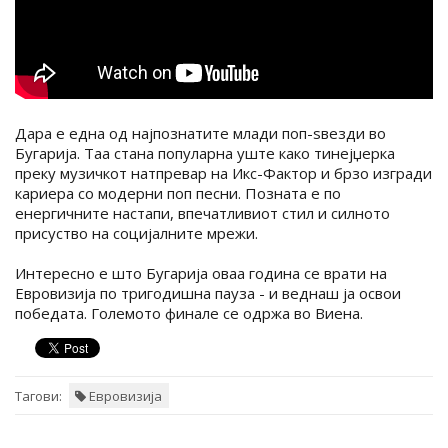
Дара е една од најпознатите млади поп-ѕвезди во
Бугарија. Таа стана популарна уште како тинејџерка
преку музичкот натпревар на Икс-Фактор и брзо изгради
кариера со модерни поп песни. Позната е по
енергичните настапи, впечатливиот стил и силното
присуство на социјалните мрежи.
Интересно е што Бугарија оваа година се врати на
Евровизија по тригодишна пауза - и веднаш ја освои
победата. Големото финале се одржа во Виена.
Тагови:
Евровизија