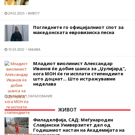
24.02.2025
ЖИВОТ
Погледнете го официјалниот спот за
македонската евровизиска песна
10.03.2022
ЗАБАВА
Младиот виолинист Александар
Иванов ќе добие шанса за „Џулијард“,
кога МОН ќе ги исплати стипендиите
што доцнат... Што истражувавме
неделава
19.05.2019
ОБРАЗОВАНИЕ
ЖИВОТ
Филаделфија, САД: Меѓународен
Славјански Универзитет дел од
Годишниот настан на Академијата на