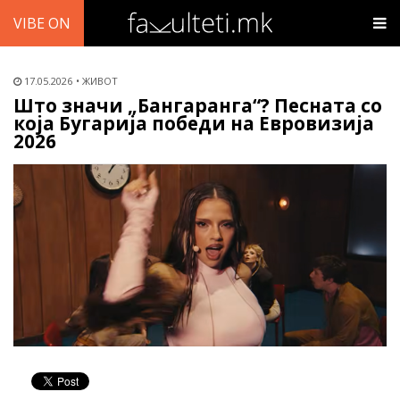
VIBE ON
17.05.2026
ЖИВОТ
Што значи „Бангаранга“? Песната со
која Бугарија победи на Евровизија
2026