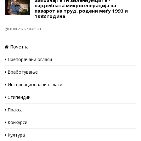
Запознајте ги зилениумците -
најсреќната микрогенерација на
пазарот на труд, родени меѓу 1993 и
1998 година
08.08.2026
ЖИВОТ
Почетна
Препорачани огласи
Вработување
Интернационални огласи
Стипендии
Пракса
Конкурси
Култура