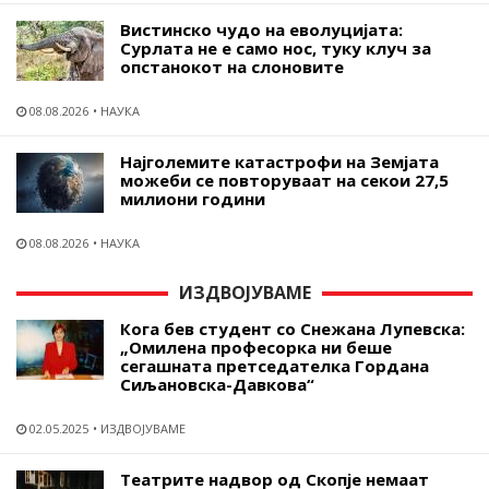
Вистинско чудо на еволуцијата:
Сурлата не е само нос, туку клуч за
опстанокот на слоновите
08.08.2026
НАУКА
Најголемите катастрофи на Земјата
можеби се повторуваат на секои 27,5
милиони години
08.08.2026
НАУКА
ИЗДВОЈУВАМЕ
Кога бев студент со Снежана Лупевска:
„Омилена професорка ни беше
сегашната претседателка Гордана
Сиљановска-Давкова“
02.05.2025
ИЗДВОЈУВАМЕ
Театрите надвор од Скопје немаат