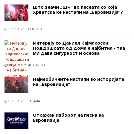
Што значи „ШЧ“ во песната со која
Хрватска ќе настапи на „Евровизија“?
13.02.2023
КУЛТУРА
Интервју со Даниел Кајмакоски:
Поддршката од дома е најбитна - таа
ми дава сигурност и основа
06.04.2015
ИНТЕРВЈУА
Најнеобичните настапи во историјата
на „Евровизија“
13.05.2023
ЗАБАВА
Откажан изборот на песна за
Евровизија