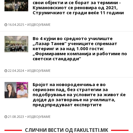
свои објекти и се борат за термини -
Кумановскиот се реновира од 2021,
Струмичкиот се гради веќе 11 години
16.04.2025
ИЗДВОЈУВАМЕ
Во 4 кујни во средното училиште
„Лазар Танев“ учениците спремаат
кетеринг и за над 1.000 гости:
„Формиравме компанија и работиме по
светски стандарди“
22.04.2024
ИЗДВОЈУВАМЕ
Бројот на новороденчиња е во
сериозен пад, без стратегии за
подобрување на условите за живот ќе
дојде до затворање на училишта,
предупредуваат експертите
21.08.2023
ИЗДВОЈУВАМЕ
СЛИЧНИ ВЕСТИ ОД FAKULTETI.MK