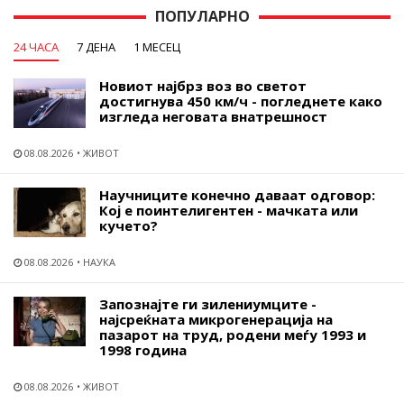
ПОПУЛАРНО
24 ЧАСА
7 ДЕНА
1 МЕСЕЦ
Новиот најбрз воз во светот
достигнува 450 км/ч - погледнете како
изгледа неговата внатрешност
08.08.2026
ЖИВОТ
Научниците конечно даваат одговор:
Кој е поинтелигентен - мачката или
кучето?
08.08.2026
НАУКА
Запознајте ги зилениумците -
најсреќната микрогенерација на
пазарот на труд, родени меѓу 1993 и
1998 година
08.08.2026
ЖИВОТ