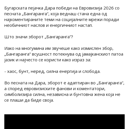
Бугарската пејачка Дара победи на Евровизија 2026 со
песната „Бангаранга“, која веднаш стана една од
најкоментираните теми на социјалните мрежи поради
необичниот наслов и енергичниот настап.
Што значи зборот „Бангаранга“?
Иако на многумина им звучеше како измислен збор,
„Бангаранга“ всушност потекнува од јамајканскиот патоа
јазик и најчесто се користи како израз за:
- хаос, бунт, неред, силна енергија и слобода.
Во песната на Дара, зборот е адаптиран во „Бангаранга“,
а според евровизиските фанови и коментатори,
симболизира силна, независна и бунтовна жена која не
се плаши да биде своја.