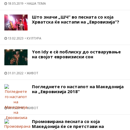
18.05.2019
НАША ТЕМА
Што значи „ШЧ“ во песната со која
Хрватска ќе настапи на „Евровизија“?
13.02.2023
КУЛТУРА
Yon Idy e сѐ поблиску до остварување
на својот евровизиски сон
31.01.2022
ЖИВОТ
Погледнете го настапот на Македонија
на „Евровизија 2018“
08.05.2018
ЖИВОТ
Промовирана песната со која
Македонија ќе се претстави на