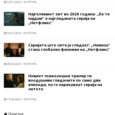
26.07.2026
КУЛТУРА
Најголемиот хит во 2026 година: „Ќе те
најдам“ е најгледаната серија на
„Нетфликс“
03.07.2026
КУЛТУРА
Серијата што сите ја гледаат: „Немеза“
стана глобален феномен на „Нетфликс“
28.06.2026
КУЛТУРА
Новиот психолошки трилер ги
воодушеви гледачите по само две
епизоди, па го нарекуваат серија на
летото
17.06.2026
КУЛТУРА
Почетна