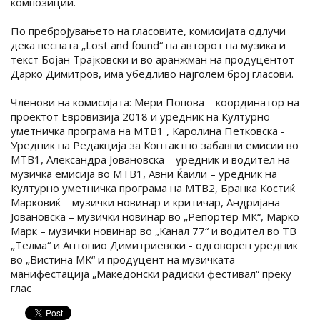
композиции.
По пребројувањето на гласовите, комисијата одлучи
дека песната „Lost and found“ на авторот на музика и
текст Бојан Трајковски и во аранжман на продуцентот
Дарко Димитров, има убедливо најголем број гласови.
Членови на комисијата: Мери Попова – координатор на
проектот Евровизија 2018 и уредник на Културно
уметничка програма на МТВ1 , Каролина Петковска -
Уредник на Редакција за Контактно забавни емисии во
МТВ1, Александра Јовановска – уредник и водител на
музичка емисија во МТВ1, Авни Ќаили – уредник на
Културно уметничка програма на МТВ2, Бранка Костиќ
Марковиќ – музички новинар и критичар, Андријана
Јовановска – музички новинар во „Репортер МК“, Марко
Марк – музички новинар во „Канал 77“ и водител во ТВ
„Телма“ и Антонио Димитриевски - одговорен уредник
во „Вистина МК“ и продуцент на музичката
манифестација „Македонски радиски фестивал“ преку
глас