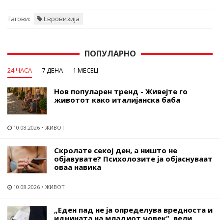
Тагови:
Евровизија
ПОПУЛАРНО
24 ЧАСА
7 ДЕНА
1 МЕСЕЦ
Нов популарен тренд - Живејте го
животот како италијанска баба
10.08.2026
ЖИВОТ
Скролате секој ден, а ништо не
објавувате? Психолозите ја објаснуваат
оваа навика
10.08.2026
ЖИВОТ
„Еден пад не ја определува вредноста и
иднината на младиот човек“, вели