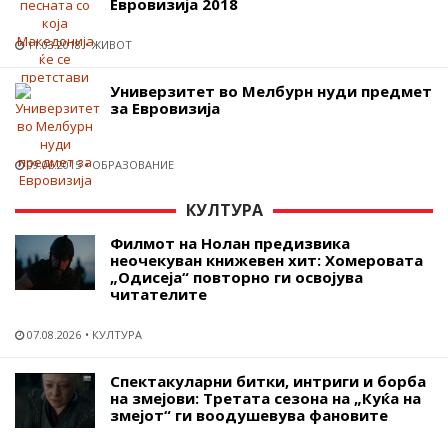
Евровизија 2018
11.03.2018
ЖИВОТ
Универзитет во Мелбурн нуди предмет
за Евровизија
09.06.2015
ОБРАЗОВАНИЕ
КУЛТУРА
Филмот на Нолан предизвика
неочекуван книжевен хит: Хомеровата
„Одисеја“ повторно ги освојува
читателите
07.08.2026
КУЛТУРА
Спектакуларни битки, интриги и борба
на змејови: Третата сезона на „Куќа на
змејот“ ги воодушевува фановите