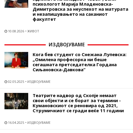
психологот Марија Младеновска-
Димитровска за неуспехот на матурата
и незапишувањето на саканиот
факултет
10.08.2026
ЖИВОТ
ИЗДВОЈУВАМЕ
Кога бев студент со Снежана Лупевска:
„Омилена професорка ни беше
сегашната претседателка Гордана
Сиљановска-Давкова“
02.05.2025
ИЗДВОЈУВАМЕ
Театрите надвор од Скопје немаат
свои објекти и се борат за термини -
Кумановскиот се реновира од 2021,
Струмичкиот се гради веќе 11 години
16.04.2025
ИЗДВОЈУВАМЕ