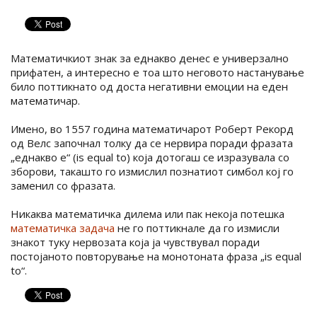
Математичкиот знак за еднакво денес е универзално
прифатен, а интересно е тоа што неговото настанување
било поттикнато од доста негативни емоции на еден
математичар.
Имено, во 1557 година математичарот Роберт Рекорд
од Велс започнал толку да се нервира поради фразата
„еднакво е“ (is equal to) која дотогаш се изразувала со
зборови, такашто го измислил познатиот симбол кој го
заменил со фразата.
Никаква математичка дилема или пак некоја потешка
математичка задача
не го поттикнале да го измисли
знакот туку нервозата која ја чувствувал поради
постојаното повторување на монотоната фраза „is equal
to“.