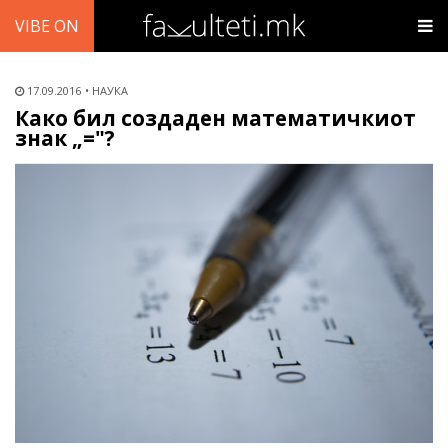
VIBE ON
17.09.2016
НАУКА
Како бил создаден математичкиот
знак „="?