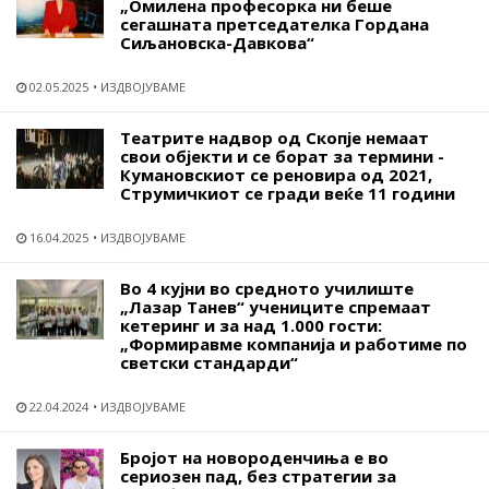
„Омилена професорка ни беше
сегашната претседателка Гордана
Сиљановска-Давкова“
02.05.2025
ИЗДВОЈУВАМЕ
Театрите надвор од Скопје немаат
свои објекти и се борат за термини -
Кумановскиот се реновира од 2021,
Струмичкиот се гради веќе 11 години
16.04.2025
ИЗДВОЈУВАМЕ
Во 4 кујни во средното училиште
„Лазар Танев“ учениците спремаат
кетеринг и за над 1.000 гости:
„Формиравме компанија и работиме по
светски стандарди“
22.04.2024
ИЗДВОЈУВАМЕ
Бројот на новороденчиња е во
сериозен пад, без стратегии за