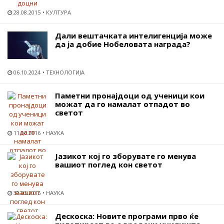
28.08.2015
КУЛТУРА
Дали вештачката интелигенција може
да ја добие Нобеловата награда?
06.10.2024
ТЕХНОЛОГИЈА
Паметни пронајдоци од ученици кои
можат да го намалат отпадот во
светот
11.06.2016
НАУКА
Јазикот кој го зборувате го менува
вашиот поглед кон светот
30.03.2016
НАУКА
Дескоска: Новите програми прво ќе