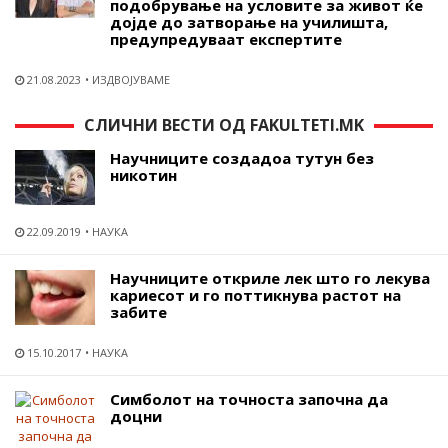
подобрување на условите за живот ќе
дојде до затворање на училишта,
предупредуваат експертите
21.08.2023
ИЗДВОЈУВАМЕ
СЛИЧНИ ВЕСТИ ОД FAKULTETI.MK
Научниците создадоа тутун без
никотин
22.09.2019
НАУКА
Научниците откриле лек што го лекува
кариесот и го поттикнува растот на
забите
15.10.2017
НАУКА
Симболот на точноста започна да
доцни