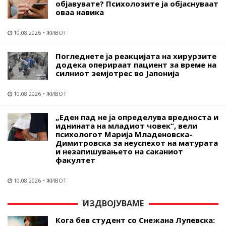
објавувате? Психолозите ја објаснуваат
оваа навика
10.08.2026
ЖИВОТ
Погледнете ја реакцијата на хирурзите
додека оперираат пациент за време на
силниот земјотрес во Јапонија
10.08.2026
ЖИВОТ
„Еден пад не ја определува вредноста и
иднината на младиот човек“, вели
психологот Марија Младеновска-
Димитровска за неуспехот на матурата
и незапишувањето на саканиот
факултет
10.08.2026
ЖИВОТ
ИЗДВОЈУВАМЕ
Кога бев студент со Снежана Лупевска: