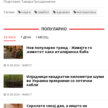
Подготвил:
Тамара Гроздановски
Тагови:
наука
симбол
еднакво
математика
ПОПУЛАРНО
24 ЧАСА
7 ДЕНА
1 МЕСЕЦ
Нов популарен тренд - Живејте го
животот како италијанска баба
10.08.2026
ЖИВОТ
Илјадници квадратни километри шуми
во Украина прекриени со оптички
кабли
10.08.2026
ЖИВОТ
Скролате секој ден, а ништо не