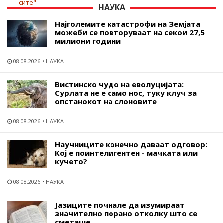
НАУКА
Најголемите катастрофи на Земјата
можеби се повторуваат на секои 27,5
милиони години
08.08.2026
НАУКА
Вистинско чудо на еволуцијата:
Сурлата не е само нос, туку клуч за
опстанокот на слоновите
08.08.2026
НАУКА
Научниците конечно даваат одговор:
Кој е поинтелигентен - мачката или
кучето?
08.08.2026
НАУКА
Јазиците почнале да изумираат
значително порано отколку што се
сметаше