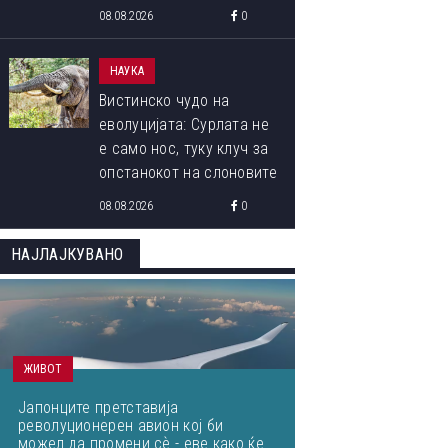
08.08.2026
0
НАУКА
Вистинско чудо на
еволуцијата: Сурлата не
е само нос, туку клуч за
опстанокот на слоновите
08.08.2026
0
НАЈЛАЈКУВАНО
ЖИВОТ
Јапонците претставија
револуционерен авион кој би
можел да промени сѐ - еве како ќе