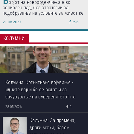
Б
ројот на новороденчиња е во
сериозен пад, без стратегии за
подобрување на условите за живот ќе
дојде до затворање на училишта,
21.08.2023
296
предупредуваат експертите
КОЛУМНИ
Колумна: Когнитивно војување -
идните војни ќе се водат и за
зачувување на суверенитетот на
сопствениот ум
28.05.2026
0
Колумна: За промена,
драги мажи, барем