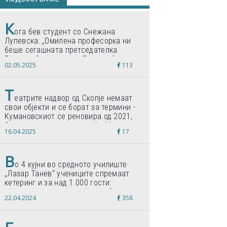
К
ога бев студент со Снежана
Лупевска: „Омилена професорка ни
беше сегашната претседателка
Гордана Сиљановска-Давкова“
02.05.2025
113
Т
еатрите надвор од Скопје немаат
свои објекти и се борат за термини -
Кумановскиот се реновира од 2021,
Струмичкиот се гради веќе 11 години
16.04.2025
17
В
о 4 кујни во средното училиште
„Лазар Танев“ учениците спремаат
кетеринг и за над 1.000 гости:
„Формиравме компанија и работиме
22.04.2024
358
по светски стандарди“