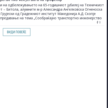
и на одбележувањето на 65-годишниот јубилеј на Техничкиот
т – Битола, алумните м-р Александра Ангелковска Огненоска
 Грујески од Градежниот институт Македонија А.Д. Скопје
предавање на тема „Сообраќајно транспортно инженерство
рија до пракса“.
0
ВИДИ ПОВЕЌЕ