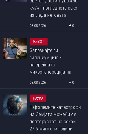
светот достигнува 450
км/ч - погледнете како
изгледа неговата
внатрешност
08.08.2026
0
ЖИВОТ
Запознајте ги
зилениумците -
најсреќната
микрогенерација на
пазарот на труд, родени
08.08.2026
0
меѓу 1993 и 1998 година
НАУКА
Најголемите катастрофи
на Земјата можеби се
повторуваат на секои
27,5 милиони години