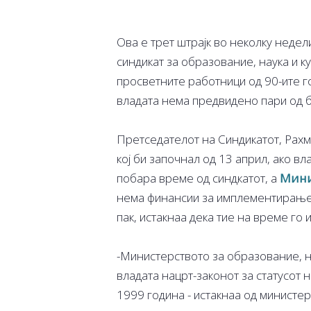
Ова е трет штрајк во неколку неде
синдикат за образование, наука и ку
просветните работници од 90-ите г
владата нема предвидено пари од бу
Претседателот на Синдикатот, Рахм
кој би започнал од 13 април, ако в
побара време од синдкатот, а
Мини
нема финансии за имплементирање
пак, истакнаа дека тие на време го 
-Министерството за образование, н
владата нацрт-законот за статусот
1999 година - истакнаа од министер