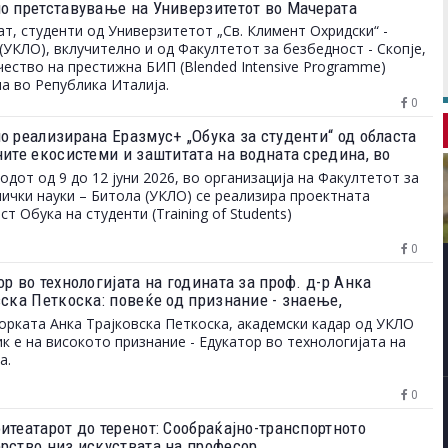
о претставување на Универзитетот во Мачерата
ат, студенти од Универзитетот „Св. Климент Охридски“ -
(УКЛО), вклучително и од Факултетот за безбедност - Скопје,
чество на престижна БИП (Blended Intensive Programme)
а во Република Италија.
0
о реализирана Еразмус+ „Обука за студенти“ од областа
ните екосистеми и заштитата на водната средина, во
ација на Факултетот за биотехнички науки - Битола
одот од 9 до 12 јуни 2026, во организација на Факултетот за
ички науки – Битола (УКЛО) се реализира проектната
ст Обука на студенти (Training of Students)
0
р во технологијата на годината за проф. д-р Анка
вска Петкоска: повеќе од признание - знаење,
еност и верба во младите
рката Анка Трајковска Петкоска, академски кадар од УКЛО
к е на високото признание - Едукатор во технологијата на
а.
0
итеатарот до теренот: Сообраќајно-транспортното
рство низ искуствата на професор