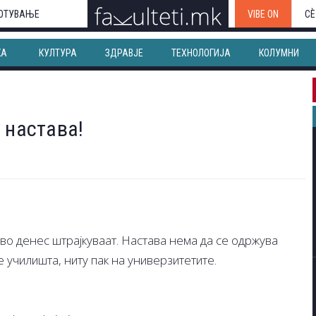
ОТУВАЊЕ
VIBE ON
СЀ
КА
КУЛТУРА
ЗДРАВЈЕ
ТЕХНОЛОГИЈА
КОЛУМНИ
 настава!
во денес штрајкуваат. Настава нема да се одржува
е училишта, ниту пак на универзитетите.