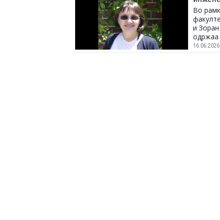
Во рамк
факулте
и Зоран
одржаа 
– од тео
16.06.2026