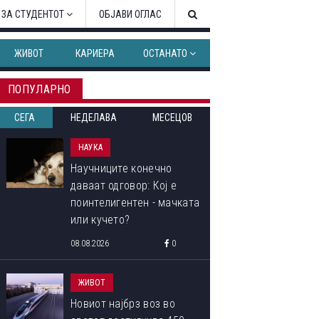
 ЗА СТУДЕНТОТ
ОБЈАВИ ОГЛАС
ЖИВОТ
КАРИЕРА
ОСТАНАТО
ПОПУЛАРНО
СЕГА
НЕДЕЛАВА
МЕСЕЦОВ
НАУКА
Научниците конечно
даваат одговор: Кој е
поинтелигентен - мачката
или кучето?
08.08.2026
0
ЖИВОТ
Новиот најбрз воз во