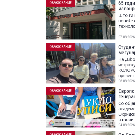
65 год
ОБРАЗОВАНИЕ
извонр
Што ги 
повеќе 
техноло
07.08.2026
Студент
ОБРАЗОВАНИЕ
меѓунар
На „Lib
истражу
КОЛОРС,
презент
06.08.2026
Европс
ОБРАЗОВАНИЕ
генера
Со обја
академс
Охридск
отвори 
04.08.2026
ОБРАЗОВАНИЕ