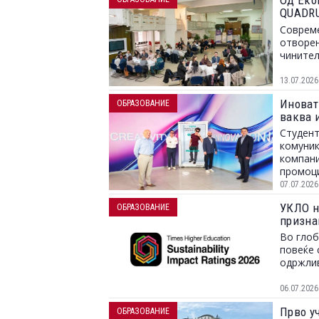
Од Еко
QUADRU
пазарот
Совреме
отворен
чинител
13.07.2026
Иноват
ОБРАЗОВАНИЕ
ваква 
Студент
комуник
компани
промоци
хологра
07.07.2026
УКЛО н
ОБРАЗОВАНИЕ
призна
Во глоб
повеќе 
одржлив
06.07.2026
Прво у
ОБРАЗОВАНИЕ