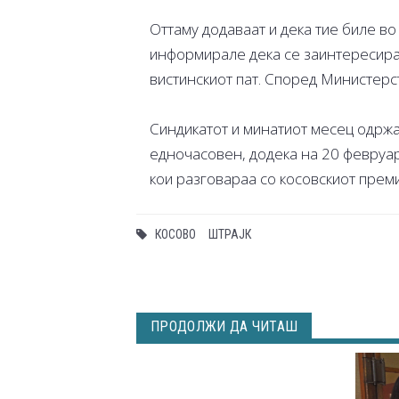
Оттаму додаваат и дека тие биле во
информирале дека се заинтересира
вистинскиот пат. Според Министерст
Синдикатот и минатиот месец одржа
едночасовен, додека на 20 февруар
кои разговараа со косовскиот прем
КОСОВО
ШТРАЈК
ПРОДОЛЖИ ДА ЧИТАШ