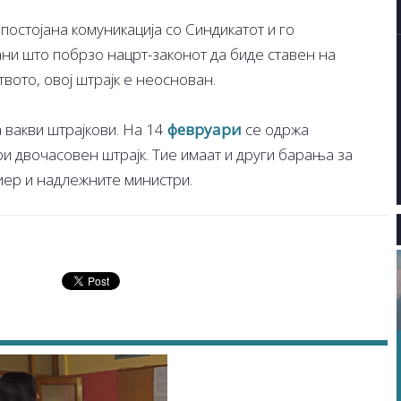
 постојана комуникација со Синдикатот и го
ни што побрзо нацрт-законот да биде ставен на
вото, овој штрајк е неоснован.
 вакви штрајкови. На 14
февруари
се одржа
и двочасовен штрајк. Тие имаат и други барања за
иер и надлежните министри.