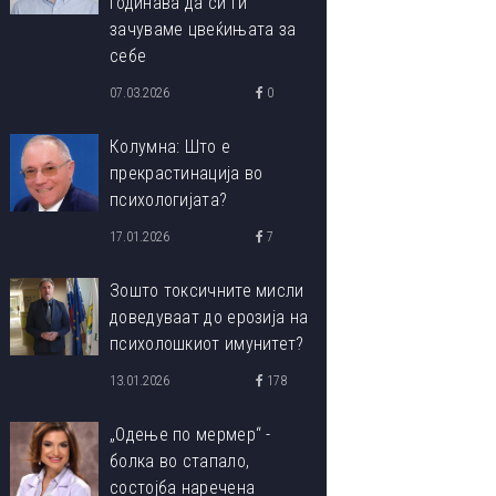
годинава да си ги
зачуваме цвеќињата за
себе
07.03.2026
0
Колумна: Што е
прекрастинација во
психологијата?
17.01.2026
7
Зошто токсичните мисли
доведуваат до ерозија на
психолошкиот имунитет?
13.01.2026
178
„Одење по мермер“ -
болка во стапало,
состојба наречена