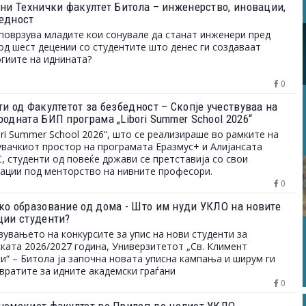
ини Технички факултет Битола – инженерство, иновации,
едност
поврзува младите кои сонувале да станат инженери пред
од шест децении со студентите што денес ги создаваат
гиите на иднината?
0
и од Факултетот за безбедност – Скопје учествуваа на
одната БИП програма „Libori Summer School 2026“
ori Summer School 2026“, што се реализираше во рамките на
вачкиот простор на програмата Еразмус+ и Алијансата
 студенти од повеќе држави се претставија со свои
ации под менторство на нивните професори.
0
ко образование од дома - Што им нуди УКЛО на новите
ции студенти?
вувањето на конкурсите за упис на нови студенти за
ката 2026/2027 година, Универзитетот „Св. Климент
и“ – Битола ја започна новата уписна кампања и ширум ги
вратите за идните академски граѓани
0