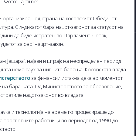
Фото: Lajmi.net
ли организиран од страна на косовскиот Обединет
лтура. Синдикатот бара нацрт-законот за статусот на
одини да биде испратен во Парламент. Сепак,
џетот за овој нацрт-закон.
ан Јашарај, најави и штрајк на неопределен период
ладата нема слух за нивните барања. Косовската влада
стерството
за финансии истакна дека во моментот
 на барањата. Од Министерството за образование,
испратиле нацрт-законот во владата.
аука и технологија на време го процесираше до
 на просветните работници во периодот од 1990 до
ството.