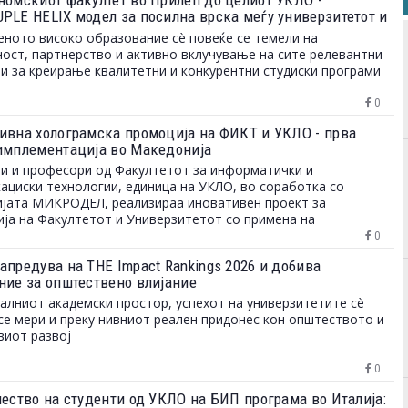
номскиот факултет во Прилеп до целиот УКЛО -
PLE HELIX модел за посилна врска меѓу универзитетот и
 на трудот
ното високо образование сè повеќе се темели на
ост, партнерство и активно вклучување на сите релевантни
и за креирање квалитетни и конкурентни студиски програми
0
ивна холограмска промоција на ФИКТ и УКЛО - прва
имплементација во Македонија
и и професори од Факултетот за информатички и
ациски технологии, единица на УКЛО, во соработка со
јата МИКРОДЕЛ, реализираа иновативен проект за
ја на Факултетот и Универзитетот со примена на
мска технологија.
0
апредува на THE Impact Rankings 2026 и добива
ние за општествено влијание
алниот академски простор, успехот на универзитетите сè
се мери и преку нивниот реален придонес кон општеството и
иот развој
0
чество на студенти од УКЛО на БИП програма во Италија: