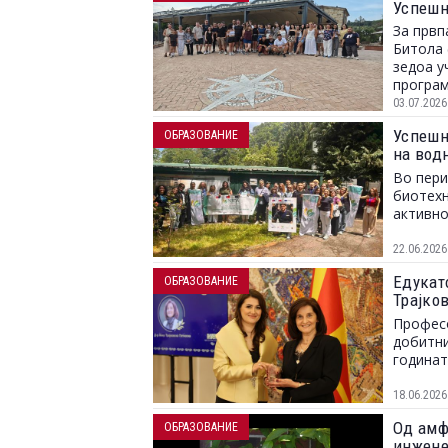
Успешн
За првп
Битола 
зедоа у
програм
03.07.2026
Успешн
ОБРАЗОВАНИЕ
на вод
организ
Во пери
(УКЛО)
биотехн
активно
22.06.2026
Едукато
ОБРАЗОВАНИЕ
Трајко
посвет
Професо
добитни
годинат
18.06.2026
Од амф
ОБРАЗОВАНИЕ
инжене