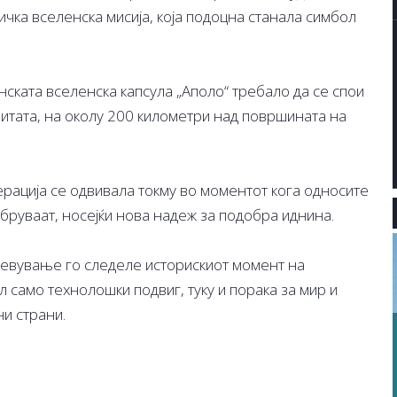
чка вселенска мисија, која подоцна станала симбол
нската вселенска капсула „Аполо“ требало да се спои
рбитата, на околу 200 километри над површината на
рација се одвивала токму во моментот кога односите
бруваат, носејќи нова надеж за подобра иднина.
шевување го следеле историскиот момент на
л само технолошки подвиг, туку и порака за мир и
и страни.