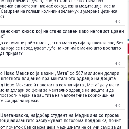
во најголемиот дел од својот живот се потпира врз
увачки едноставни навики: секојдневна медитација, лесна
 базирана на големи количини зеленчук и умерена физичка
ст.
0
овенскиот киоск кој не стана славен како неговиот црвен
ак“
да се помине работниот ден во мала кутија од плексиглас, без
над која се наведнуваат луѓе на кои им е мачно што воопшто
да пријдат?
0
во Ново Мексико ја казни „Мета“ со 567 милиони долари
 штетното влијание врз менталното здравје на децата
од Ново Мексико ѝ наложи на компанијата „Мета“ да уплати
иони долари во фонд за ментално здравје на децата и да
построги мерки за заштита на малолетните корисници на
те социјални мрежи.
0
 Цветановска, најдобар студент на Медицина со просек
„Специјализантите заслужуваат поголема поддршка, почит
ости за професионален развој“
от почеток бев свесна дека медицината не се учи само за да