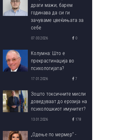
драги мажи, барем
годинава да си ги
зачуваме цвеќињата за
себе
07.03.2026
0
Колумна: Што е
прекрастинација во
психологијата?
17.01.2026
7
Зошто токсичните мисли
доведуваат до ерозија на
психолошкиот имунитет?
13.01.2026
178
„Одење по мермер“ -