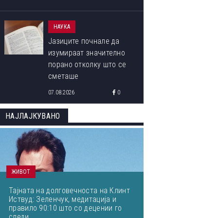
НАУКА
Јазиците почнале да
изумираат значително
порано отколку што се
сметаше
07.08.2026
0
НАЈЛАЈКУВАНО
ЖИВОТ
Тајната на долговечноста на Клинт
Иствуд: Зеленчук, медитација и
правило 90:10 што со децении го
следи