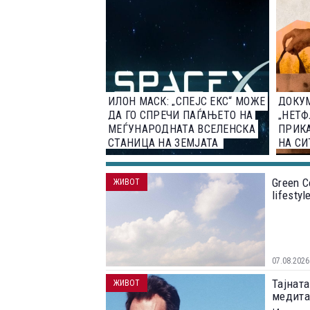
ИЛОН МАСК: „СПЕЈС ЕКС“ МОЖЕ
ДОКУ
ДА ГО СПРЕЧИ ПАЃАЊЕТО НА
„НЕТФ
МЕЃУНАРОДНАТА ВСЕЛЕНСКА
ПРИК
СТАНИЦА НА ЗЕМЈАТА
НА СИ
СОВР
Green C
ЖИВОТ
lifesty
07.08.2026
Тајната
ЖИВОТ
медита