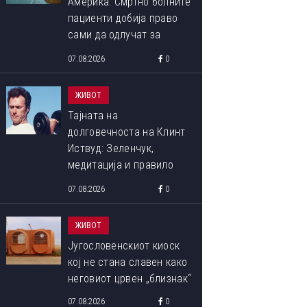
Америка: Смртно болните
пациенти добија право
сами да одлучат за
крајот на својот живот
07.08.2026
0
ЖИВОТ
Тајната на
долговечноста на Клинт
Иствуд: Зеленчук,
медитација и правило
90:10 што со децении го
07.08.2026
0
следи
ЖИВОТ
Југословенскиот киоск
кој не стана славен како
неговиот црвен „близнак“
07.08.2026
0