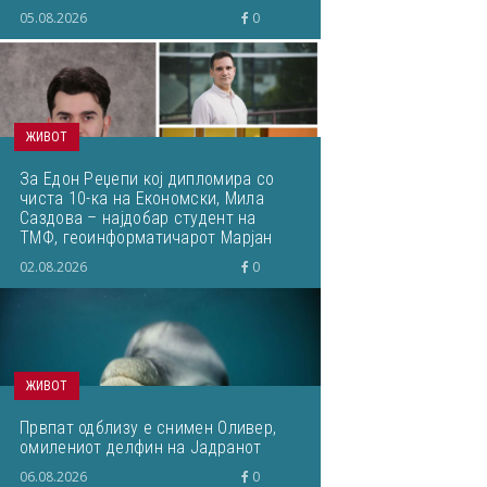
05.08.2026
0
ЖИВОТ
За Едон Реџепи кој дипломира со
чиста 10-ка на Економски, Мила
Саздова – најдобар студент на
ТМФ, геоинформатичарот Марјан
Здравковски... Што пишувавме
02.08.2026
0
неделава
ЖИВОТ
Првпат одблизу е снимен Оливер,
омилениот делфин на Јадранот
06.08.2026
0