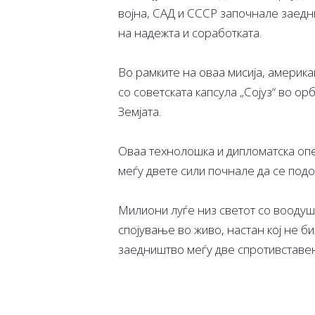
војна, САД и СССР започнале заедни
на надежта и соработката.
Во рамките на оваа мисија, америка
со советската капсула „Сојуз“ во о
Земјата.
Оваа технолошка и дипломатска опе
меѓу двете сили почнале да се подо
Милиони луѓе низ светот со вооду
спојување во живо, настан кој не би
заедништво меѓу две спротивставен