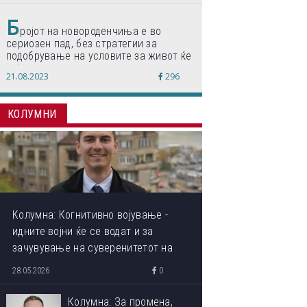
Б
ројот на новороденчиња е во
сериозен пад, без стратегии за
подобрување на условите за живот ќе
дојде до затворање на училишта,
21.08.2023
296
предупредуваат експертите
КОЛУМНИ
Колумна: Когнитивно војување -
идните војни ќе се водат и за
зачувување на суверенитетот на
сопствениот ум
28.05.2026
0
Колумна: За промена,