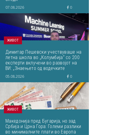
07.08.2026
0
ЖИВОТ
Димитар Пешевски учествуваше на
летна школа во „Колумбија“ со 200
експерти вклучени во развојот на
ВИ: „Знаењето од водечките
светски ВИ-истражувачи ќе им го
05.08.2026
0
пренесам на студентите“
ЖИВОТ
Македонија пред Бугарија, но зад
Србија и Црна Гора: Големи разлики
во минималните плати во Европа