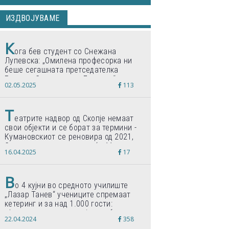
ИЗДВОЈУВАМЕ
К
ога бев студент со Снежана
Лупевска: „Омилена професорка ни
беше сегашната претседателка
Гордана Сиљановска-Давкова“
02.05.2025
113
Т
еатрите надвор од Скопје немаат
свои објекти и се борат за термини -
Кумановскиот се реновира од 2021,
Струмичкиот се гради веќе 11 години
16.04.2025
17
В
о 4 кујни во средното училиште
„Лазар Танев“ учениците спремаат
кетеринг и за над 1.000 гости:
„Формиравме компанија и работиме
22.04.2024
358
по светски стандарди“