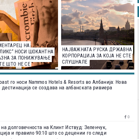
МЕНТАРЕЦ НА
НАЈВАЖНАТА РУСКА ДРЖАВНА
ЛИКС“ НОСИ ШОКАНТНА
КОРПОРАЦИЈА ЗА КОЈА НЕ СТЕ
АЗНА ЗА ПОНИЖУВАЊЕ
СЛУШНАЛЕ
ТЕ ШТО НЕ СЕ
ШЕНИ
oast го носи Nammos Hotels & Resorts во Албанија: Нова
le дестинација се создава на албанската ривиера
0
 на долговечноста на Клинт Иствуд: Зеленчук,
ција и правило 90:10 што со децении го следи