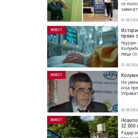
се поло
зависат
07.08.2026
Истори
ЖИВОТ
право с
Њујорк 
Колумби
лица со
07.08.2026
Колумн
ЖИВОТ
На јавн
која пр
Управат
06.08.2026
Новопо
ЖИВОТ
32.000
Радар в