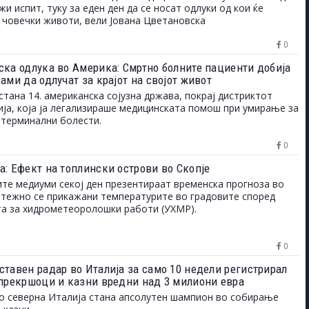
жи испит, туку за еден ден да се носат одлуки од кои ќе
 човечки животи, вели Јована Цветановска
0
ска одлука во Америка: Смртно болните пациенти добија
ами да одлучат за крајот на својот живот
стана 14. американска сојузна држава, покрај дистриктот
ја, која ја легализираше медицинската помош при умирање за
 терминални болести.
0
а: Ефект на топлински острови во Скопје
ите медиуми секој ден презентираат временска прогноза во
етежно се прикажани температурите во градовите според
а за хидрометеоролошки работи (УХМР).
0
ставен радар во Италија за само 10 недели регистрирал
 прекршоци и казни вредни над 3 милиони евра
о северна Италија стана апсолутен шампион во собирање