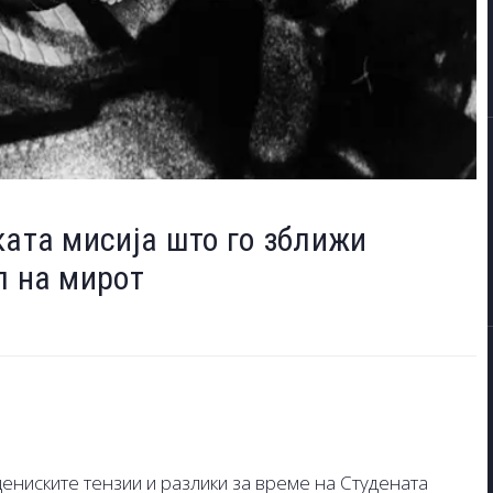
ката мисија што го зближи
л на мирот
ецениските тензии и разлики за време на Студената