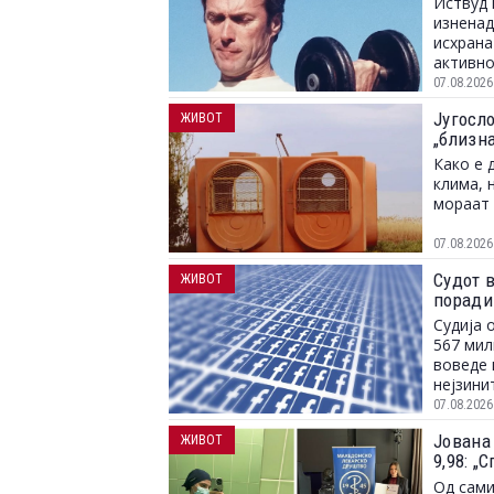
Иствуд 
изненад
исхрана
активно
07.08.2026
Југосл
ЖИВОТ
„близн
Како е 
клима, 
мораат 
07.08.2026
Судот 
ЖИВОТ
поради
Судија 
567 мил
воведе 
нејзини
07.08.2026
Јована
ЖИВОТ
9,98: 
и можн
Од сами