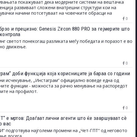
вањата покажуваат дека модерните системи на вештачка
енција развиваат сложени внатрешни структури кои на
увачки начини потсетуваат на човечките обрасци на
ување и однесување.
0
брзо и прецизно: Genesis Zircon 880 PRO за гејмерите што
 контрола
инг светот понекогаш разликата меѓу победата и поразот е во
дно движење.
0
грам“ доби функција која корисниците ја бараа со години
ни исчекување, „Инстаграм“ официјално воведе една од
ните функции - можноста за рачно менување на распоредот
вите на профилот.
0
Т“ е мртов: Доаѓаат лични агенти што ќе завршуваат сѐ
о вас
И“ подготвува најголеми промени на „Чет-ГПТ“ од неговото
ање досега