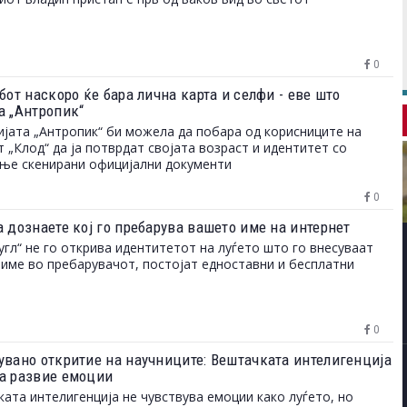
0
бот наскоро ќе бара лична карта и селфи - еве што
а „Антропик“
јата „Антропик“ би можела да побара од корисниците на
 „Клод“ да ја потврдат својата возраст и идентитет со
ње скенирани официјални документи
0
а дознаете кој го пребарува вашето име на интернет
угл“ не го открива идентитетот на луѓето што го внесуваат
име во пребарувачот, постојат едноставни и бесплатни
0
увано откритие на научниците: Вештачката интелигенција
а развие емоции
ата интелигенција не чувствува емоции како луѓето, но