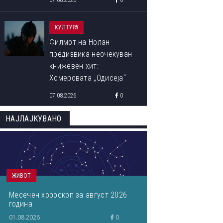
07.08.2026
0
КУЛТУРА
Филмот на Нолан
предизвика неочекуван
книжевен хит:
Хомеровата „Одисеја“
повторно ги освојува
07.08.2026
0
читателите
НАЈЛАЈКУВАНО
ЖИВОТ
Месечен хороскоп за август 2026
година
01.08.2026
0