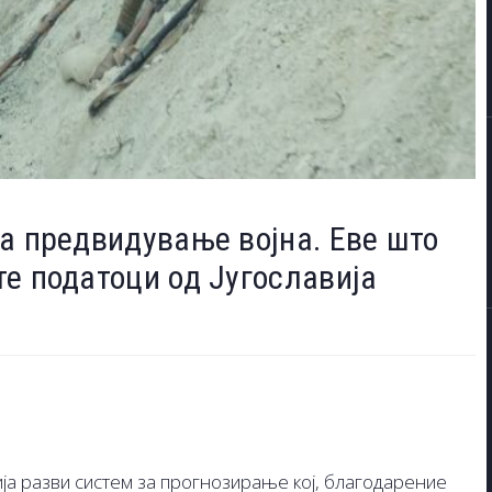
а предвидување војна. Еве што
е податоци од Југославија
ја разви систем за прогнозирање кој, благодарение