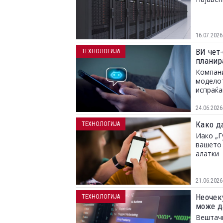
16.07.2026
ВИ чет-
ТЕХНОЛОГИЈА
планир
Компани
моделот
испраќа
24.06.2026
Како д
ТЕХНОЛОГИЈА
Иако „Г
вашето 
алатки
21.06.2026
Неочек
ТЕХНОЛОГИЈА
може д
Вештачк