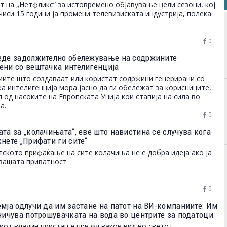
 на „Нетфликс“ за истовремено објавување цели сезони, кој
чиси 15 години ја промени телевизиската индустрија, полека
0
еде задолжително обележување на содржините
ени со вештачка интелигенција
ите што создаваат или користат содржини генерирани со
а интелигенција мора јасно да ги обележат за корисниците,
л од насоките на Европската Унија кои стапија на сила во
а.
0
та за „колачињата“, еве што навистина се случува кога
нете „Прифати ги сите“
ското прифаќање на сите колачиња не е добра идеја ако ја
вашата приватност
0
емја одлучи да им застане на патот на ВИ-компаниите: Им
аничува потрошувачката на вода во центрите за податоци
иот владин пристап е прв од ваков вид во светот