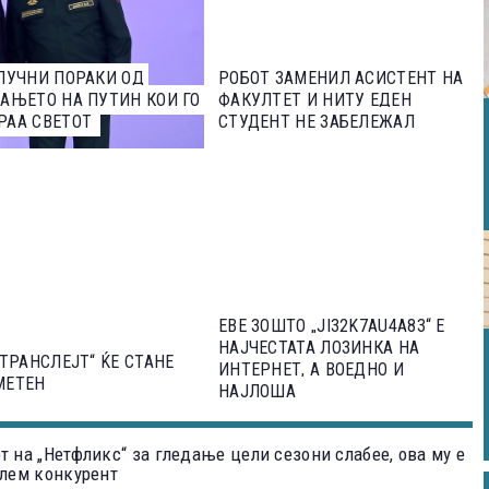
ЛУЧНИ ПОРАКИ ОД
РОБОТ ЗАМЕНИЛ АСИСТЕНТ НА
АЊЕТО НА ПУТИН КОИ ГО
ФАКУЛТЕТ И НИТУ ЕДЕН
РАА СВЕТОТ
СТУДЕНТ НЕ ЗАБЕЛЕЖАЛ
ЕВЕ ЗОШТО „JI32K7AU4A83“ Е
НАЈЧЕСТАТА ЛОЗИНКА НА
 ТРАНСЛЕЈТ“ ЌЕ СТАНЕ
ИНТЕРНЕТ, А ВОЕДНО И
МЕТЕН
НАЈЛОША
т на „Нетфликс“ за гледање цели сезони слабее, ова му е
олем конкурент