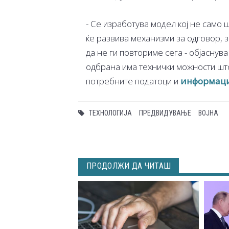
- Се изработува модел кој не само ш
ќе развива механизми за одговор, 
да не ги повториме сега - објаснув
одбрана има технички можности шт
потребните податоци и
информац
ТЕХНОЛОГИЈА
ПРЕДВИДУВАЊЕ
ВОЈНА
ПРОДОЛЖИ ДА ЧИТАШ