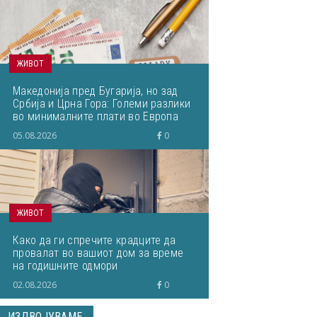
ЖИВОТ
Македонија пред Бугарија, но зад
Србија и Црна Гора: Големи разлики
во минималните плати во Европа
05.08.2026
0
ЖИВОТ
Како да ги спречите крадците да
провалат во вашиот дом за време
на годишните одмори
02.08.2026
0
ИЗДВОЈУВАМЕ