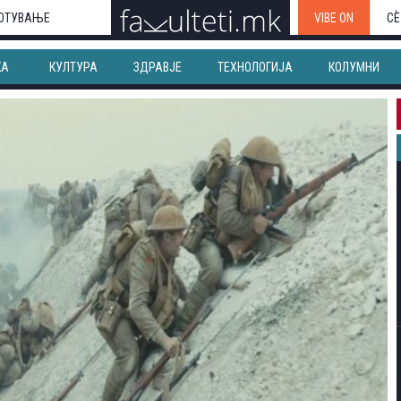
ОТУВАЊЕ
VIBE ON
СЀ
КА
КУЛТУРА
ЗДРАВЈЕ
ТЕХНОЛОГИЈА
КОЛУМНИ