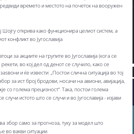
 предвиди времето и местото на почеток на вооружен
 Шојгу открива како функционира целиот систем, а
т конфликт во Југославија.
атоци за акциите на групите во Југославија (кога се
рекети, во кој дел од денот се случило, како се
заѕвони и ќе извести: „Постои слична ситуација во тој
 збор за ист број бродови, носачи на авиони, авијација,
жје со голема прецизност“. Така, постои голема
се случи истото што се случи и во Југославија - изјави
а збор само за прогноза, туку за модел што
 во вакви ситуации.