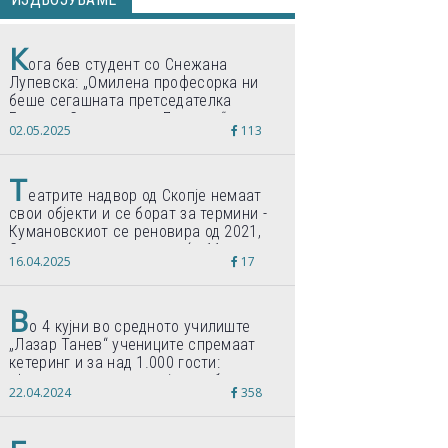
К
ога бев студент со Снежана
Лупевска: „Омилена професорка ни
беше сегашната претседателка
Гордана Сиљановска-Давкова“
02.05.2025
113
Т
еатрите надвор од Скопје немаат
свои објекти и се борат за термини -
Кумановскиот се реновира од 2021,
Струмичкиот се гради веќе 11 години
16.04.2025
17
В
о 4 кујни во средното училиште
„Лазар Танев“ учениците спремаат
кетеринг и за над 1.000 гости:
„Формиравме компанија и работиме
22.04.2024
358
по светски стандарди“