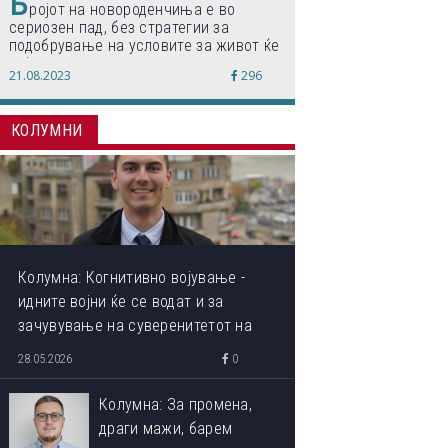
Б
ројот на новороденчиња е во
сериозен пад, без стратегии за
подобрување на условите за живот ќе
дојде до затворање на училишта,
21.08.2023
296
предупредуваат експертите
КОЛУМНИ
Колумна: Когнитивно војување -
идните војни ќе се водат и за
зачувување на суверенитетот на
сопствениот ум
28.05.2026
0
Колумна: За промена,
драги мажи, барем