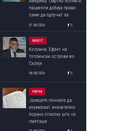
Америка: Смртно болните
пациенти добија право
сами да одлучат за
крајот на својот живот
07.08.2026
0
ЖИВОТ
Колумна: Ефект на
топлински острови во
Скопје
06.08.2026
0
НАУКА
Јазиците почнале да
изумираат значително
порано отколку што се
сметаше