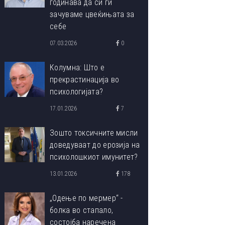
годинава да си ги
зачуваме цвеќињата за
себе
07.03.2026
0
Колумна: Што е
прекрастинација во
психологијата?
17.01.2026
7
Зошто токсичните мисли
доведуваат до ерозија на
психолошкиот имунитет?
13.01.2026
178
„Одење по мермер“ -
болка во стапало,
состојба наречена