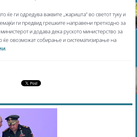
то ќе ги одредува ваквите „жаришта“ во светот туку и
земајќи ги предвид грешките направени претходно за
а министерот и додава дека руското министерство за
о ќе овозможат собирање и систематизирање на
ии
.