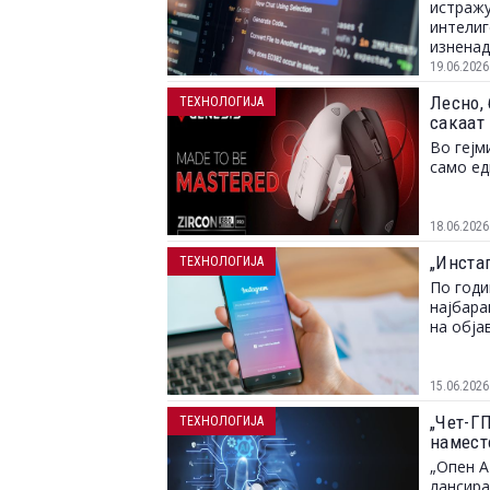
истражу
интелиг
изненад
размисл
19.06.2026
Лесно, 
ТЕХНОЛОГИЈА
сакаат
Во гејм
само е
18.06.2026
„Инста
ТЕХНОЛОГИЈА
По годи
најбара
на обја
15.06.2026
„Чет-ГП
ТЕХНОЛОГИЈА
намест
„Опен А
лансир