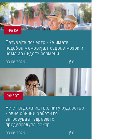
НАУКА
Патувајте почесто - ќе имате
подобра меморија, поздрав мозок и
нема да бидете осамени
03.08.2026
0
ЖИВОТ
Не е градежништво, ниту рударство
- овие обични работи го
загрозуваат здравјето,
предупредува лекар
03.08.2026
0