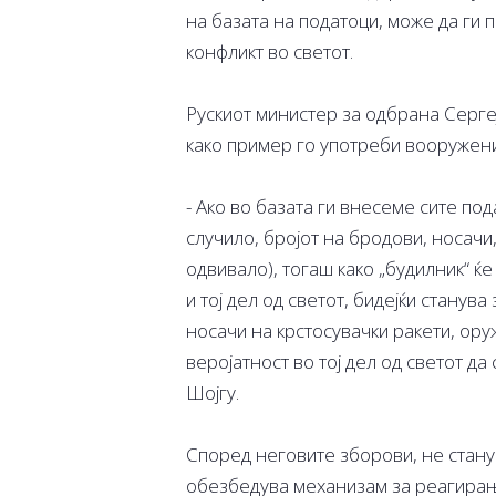
на базата на податоци, може да ги
конфликт во светот.
Рускиот министер за одбрана Сергеј
како пример го употреби вооруженио
- Ако во базата ги внесеме сите под
случило, бројот на бродови, носачи, 
одвивало), тогаш како „будилник“ ќе 
и тој дел од светот, бидејќи станува
носачи на крстосувачки ракети, ору
веројатност во тој дел од светот да 
Шојгу.
Според неговите зборови, не станув
обезбедува механизам за реагирање