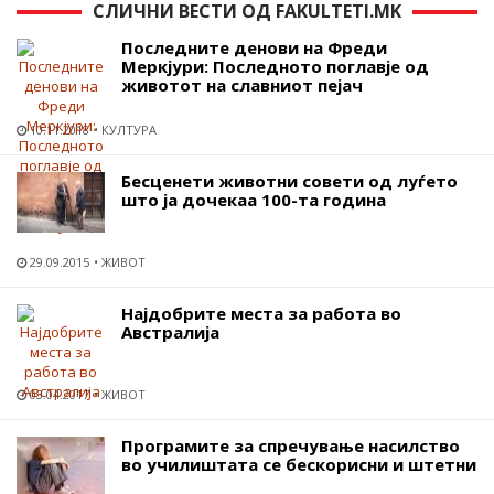
СЛИЧНИ ВЕСТИ ОД FAKULTETI.MK
Последните денови на Фреди
Меркјури: Последното поглавје од
животот на славниот пејач
10.11.2018
КУЛТУРА
Бесценети животни совети од луѓето
што ја дочекаа 100-та година
29.09.2015
ЖИВОТ
Најдобрите места за работа во
Австралија
03.04.2017
ЖИВОТ
Програмите за спречување насилство
во училиштата се бескорисни и штетни