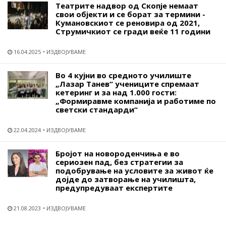
Театрите надвор од Скопје немаат
свои објекти и се борат за термини -
Кумановскиот се реновира од 2021,
Струмичкиот се гради веќе 11 години
16.04.2025
ИЗДВОЈУВАМЕ
Во 4 кујни во средното училиште
„Лазар Танев“ учениците спремаат
кетеринг и за над 1.000 гости:
„Формиравме компанија и работиме по
светски стандарди“
22.04.2024
ИЗДВОЈУВАМЕ
Бројот на новороденчиња е во
сериозен пад, без стратегии за
подобрување на условите за живот ќе
дојде до затворање на училишта,
предупредуваат експертите
21.08.2023
ИЗДВОЈУВАМЕ