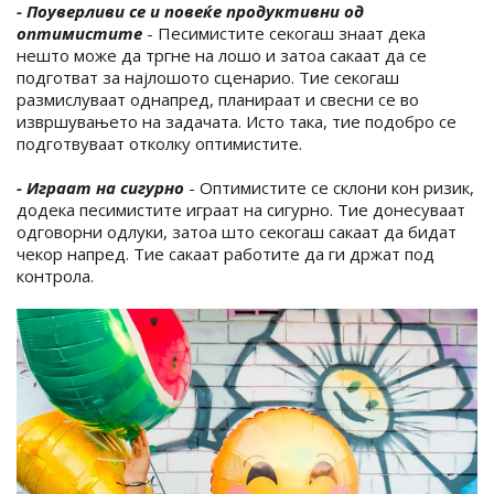
- Поуверливи се и повеќе продуктивни од
оптимистите
- Песимистите секогаш знаат дека
нешто може да тргне на лошо и затоа сакаат да се
подготват за најлошото сценарио. Тие секогаш
размислуваат однапред, планираат и свесни се во
извршувањето на задачата. Исто така, тие подобро се
подготвуваат отколку оптимистите.
- Играат на сигурно
- Оптимистите се склони кон ризик,
додека песимистите играат на сигурно. Тие донесуваат
одговорни одлуки, затоа што секогаш сакаат да бидат
чекор напред. Тие сакаат работите да ги држат под
контрола.