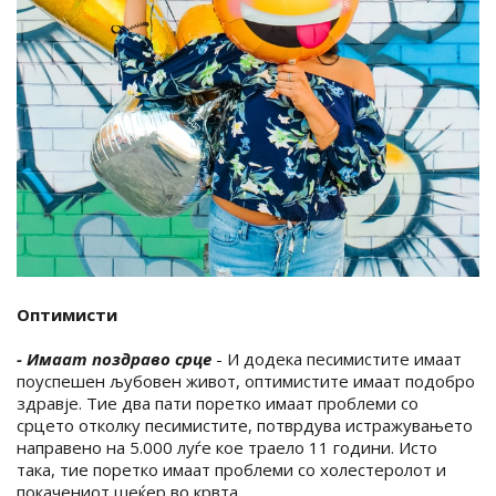
Оптимисти
- Имаат поздраво срце
- И додека песимистите имаат
поуспешен љубовен живот, оптимистите имаат подобро
здравје. Тие два пати поретко имаат проблеми со
срцето отколку песимистите, потврдува истражувањето
направено на 5.000 луѓе кое траело 11 години. Исто
така, тие поретко имаат проблеми со холестеролот и
покачениот шеќер во крвта.