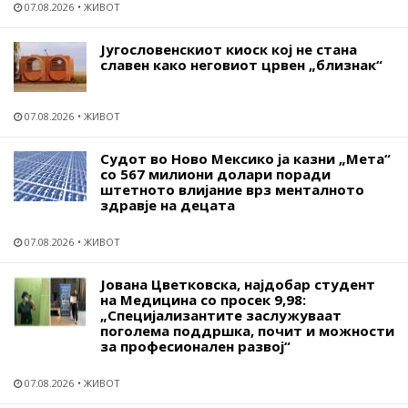
07.08.2026
ЖИВОТ
Југословенскиот киоск кој не стана
славен како неговиот црвен „близнак“
07.08.2026
ЖИВОТ
Судот во Ново Мексико ја казни „Мета“
со 567 милиони долари поради
штетното влијание врз менталното
здравје на децата
07.08.2026
ЖИВОТ
Јована Цветковска, најдобар студент
на Медицина со просек 9,98:
„Специјализантите заслужуваат
поголема поддршка, почит и можности
за професионален развој“
07.08.2026
ЖИВОТ