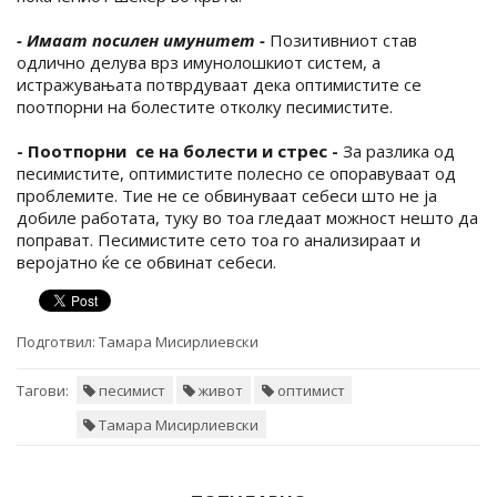
- Имаат посилен имунитет -
Позитивниот став
одлично делува врз имунолошкиот систем, а
истражувањата потврдуваат дека оптимистите се
поотпорни на болестите отколку песимистите.
- Поотпорни се на болести и стрес -
За разлика од
песимистите, оптимистите полесно се опоравуваат од
проблемите. Тие не се обвинуваат себеси што не ја
добиле работата, туку во тоа гледаат можност нешто да
поправат. Песимистите сето тоа го анализираат и
веројатно ќе се обвинат себеси.
Подготвил:
Тамара Мисирлиевски
Тагови:
песимист
живот
оптимист
Тамара Мисирлиевски