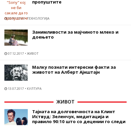
пропуштите
22.01.2015
ТЕХНОЛОГИЈА
Занимливости за мајчиното млеко и
доењето
07.12.2017
ЖИВОТ
Малку познати интересни факти за
животот на Алберт Ајнштајн
13.07.2017
КУЛТУРА
ЖИВОТ
Тајната на долговечноста на Клинт
Иствуд: Зеленчук, медитација и
правило 90:10 што со децении го следи