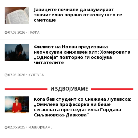
Јазиците почнале да изумираат
значително порано отколку што се
сметаше
07.08.2026
НАУКА
Филмот на Нолан предизвика
неочекуван книжевен хит: Хомеровата
„Одисеја“ повторно ги освојува
читателите
07.08.2026
КУЛТУРА
ИЗДВОЈУВАМЕ
Кога бев студент со Снежана Лупевска:
„Омилена професорка ни беше
сегашната претседателка Гордана
Сиљановска-Давкова“
02.05.2025
ИЗДВОЈУВАМЕ