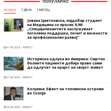
ПОПУЛАРНО
24 ЧАСА
7 ДЕНА
1 МЕСЕЦ
Јована Цветковска, најдобар студент
на Медицина со просек 9,98:
„Специјализантите заслужуваат
поголема поддршка, почит и можности
за професионален развој“
07.08.2026
ЖИВОТ
Историска одлука во Америка: Смртно
болните пациенти добија право сами
да одлучат за крајот на својот живот
07.08.2026
ЖИВОТ
Колумна: Ефект на топлински острови
во Скопје
06.08.2026
ЖИВОТ