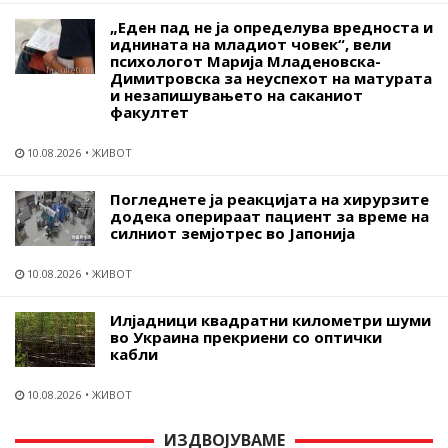
„Еден пад не ја определува вредноста и
иднината на младиот човек“, вели
психологот Марија Младеновска-
Димитровска за неуспехот на матурата
и незапишувањето на саканиот
факултет
10.08.2026
ЖИВОТ
Погледнете ја реакцијата на хирурзите
додека оперираат пациент за време на
силниот земјотрес во Јапонија
10.08.2026
ЖИВОТ
Илјадници квадратни километри шуми
во Украина прекриени со оптички
кабли
10.08.2026
ЖИВОТ
ИЗДВОЈУВАМЕ