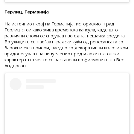
Герлиц, Германија
На источниот крај на Германија, историскиот град
Герлиц стои како жива временска капсула, каде што
различни епохи се спојуваат во една, пешачка средина.
Во улиците се наоѓаат градски куќи од ренесансата со
барокни екстериери, заедно со декоративни излози кои
придонесуваат за визуелениот ред и архитектонски
карактер што често се застапени во филмовите на Вес
Андерсон.