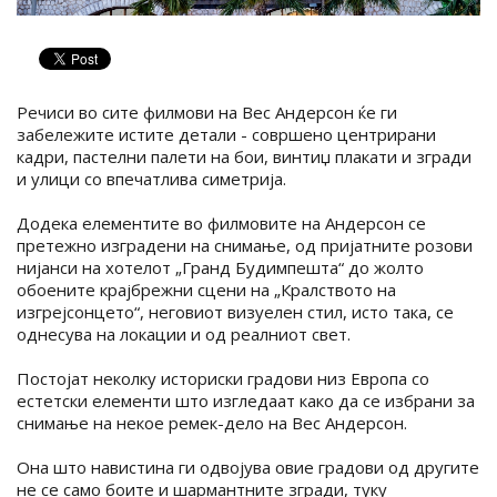
Речиси во сите филмови на Вес Андерсон ќе ги
забележите истите детали - совршено центрирани
кадри, пастелни палети на бои, винтиџ плакати и згради
и улици со впечатлива симетрија.
Додека елементите во филмовите на Андерсон се
претежно изградени на снимање, од пријатните розови
нијанси на хотелот „Гранд Будимпешта“ до жолто
обоените крајбрежни сцени на „Кралството на
изгрејсонцето“, неговиот визуелен стил, исто така, се
однесува на локации и од реалниот свет.
Постојат неколку историски градови низ Европа со
естетски елементи што изгледаат како да се избрани за
снимање на некое ремек-дело на Вес Андерсон.
Она што навистина ги одвојува овие градови од другите
не се само боите и шармантните згради, туку