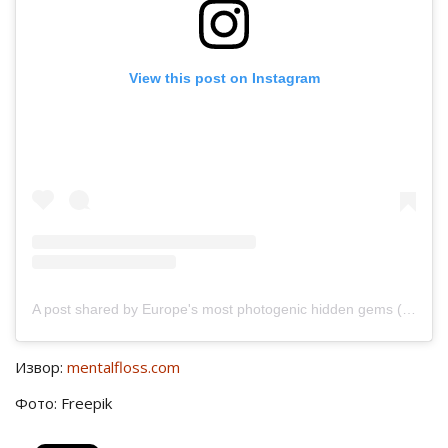
View this post on Instagram
A post shared by Europe's most photogenic hidden gems (@smalltownsglory)
Извор:
mentalfloss.com
Фото: Freepik