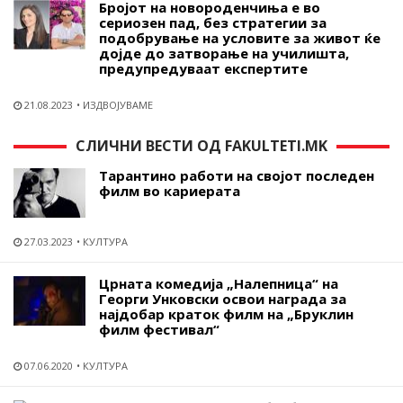
Бројот на новороденчиња е во
сериозен пад, без стратегии за
подобрување на условите за живот ќе
дојде до затворање на училишта,
предупредуваат експертите
21.08.2023
ИЗДВОЈУВАМЕ
СЛИЧНИ ВЕСТИ ОД FAKULTETI.MK
Тарантино работи на својот последен
филм во кариерата
27.03.2023
КУЛТУРА
Црната комедија „Налепница“ на
Георги Унковски освои награда за
најдобар краток филм на „Бруклин
филм фестивал“
07.06.2020
КУЛТУРА