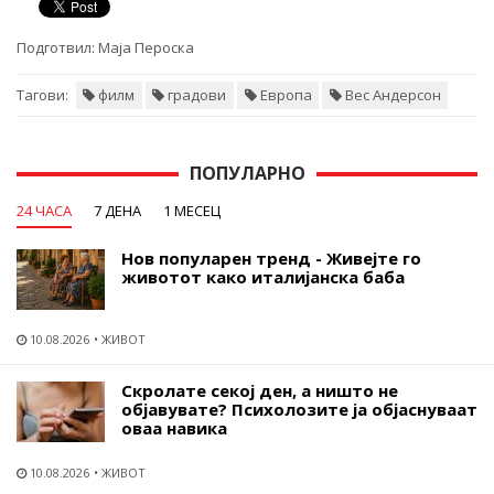
Подготвил:
Маја Пероска
Тагови:
филм
градови
Европа
Вес Андерсон
ПОПУЛАРНО
24 ЧАСА
7 ДЕНА
1 МЕСЕЦ
Нов популарен тренд - Живејте го
животот како италијанска баба
10.08.2026
ЖИВОТ
Скролате секој ден, а ништо не
објавувате? Психолозите ја објаснуваат
оваа навика
10.08.2026
ЖИВОТ