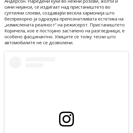
Андерсон. Наредени куќи во нежни розови, жолти и
сини нијанси, се издигаат над пристаништето во
суптилни слоеви, создавајќи весела хармонија што
беспрекорно ја одразува препознатливата естетика на
„измислената реалност“ на режисерот. Пристаништето
Коричела, кое е постојано застапено на разгледници, е
особено фасцинантно. Улиците се толку тесни што
автомобилите не се дозволени.