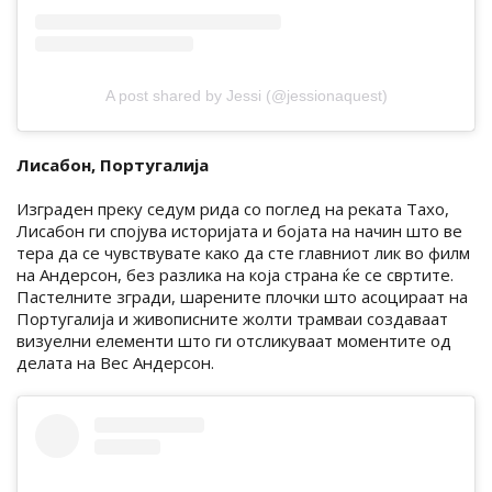
A post shared by Jessi (@jessionaquest)
Лисабон, Португалија
Изграден преку седум рида со поглед на реката Тахо,
Лисабон ги спојува историјата и бојата на начин што ве
тера да се чувствувате како да сте главниот лик во филм
на Андерсон, без разлика на која страна ќе се свртите.
Пастелните згради, шарените плочки што асоцираат на
Португалија и живописните жолти трамваи создаваат
визуелни елементи што ги отсликуваат моментите од
делата на Вес Андерсон.