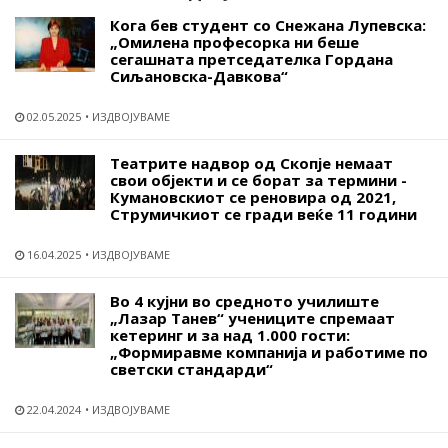
Кога бев студент со Снежана Лупевска:
„Омилена професорка ни беше
сегашната претседателка Гордана
Сиљановска-Давкова“
02.05.2025
ИЗДВОЈУВАМЕ
Театрите надвор од Скопје немаат
свои објекти и се борат за термини -
Кумановскиот се реновира од 2021,
Струмичкиот се гради веќе 11 години
16.04.2025
ИЗДВОЈУВАМЕ
Во 4 кујни во средното училиште
„Лазар Танев“ учениците спремаат
кетеринг и за над 1.000 гости:
„Формиравме компанија и работиме по
светски стандарди“
22.04.2024
ИЗДВОЈУВАМЕ