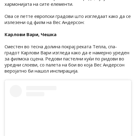
хармонијата на сите елементи.
Ова се петте европски градови што изгледаат како да се
излезени од филм на Вес Андерсон:
Карлови Вари, Чешка
Сместен во тесна долина покрај реката Тепла, спа-
градот Карлови Вари изгледа како да е намерно уреден
за филмска сцена. Редови пастелни куќи по ридови во
уредни слоеви, со палета на бои во која Вес Андерсон
веројатно би нашол инспирација.