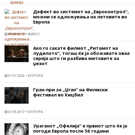
Дефект во системот на „Евроконтрол“,
можни се одложувања на летовите во
Европа
04.04.2018
ЖИВОТ
Ако го сакате филмот „Ритамот на
лудилото“, тогаш ќе ја обожавате оваа
серија што ги разбива митовите за
џезот
01.07.2020
КУЛТУРА
Гран-при за „Џган“ на Филмски
фестивал во Кицбил
01.09.2017
КУЛТУРА
Ураганот „Офелија“ е првиот што ќе ја
погоди Европа после 56 години