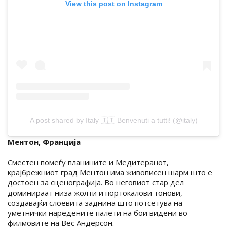
View this post on Instagram
A post shared by Italy 🇮🇹 Benvenuti a tutti! (@italy)
Ментон, Франција
Сместен помеѓу планините и Медитеранот,
крајбрежниот град Ментон има живописен шарм што е
достоен за сценографија. Во неговиот стар дел
доминираат низа жолти и портокалови тонови,
создавајќи слоевита заднина што потсетува на
уметнички наредените палети на бои видени во
филмовите на Вес Андерсон.