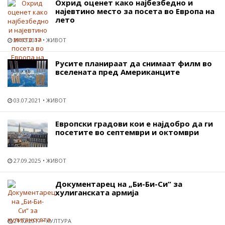
Охрид оценет како најбезбедно и
најевтино место за посета во Европа на
лето
29.05.2017
ЖИВОТ
Русите планираат да снимаат филм во
вселената пред Американците
03.07.2021
ЖИВОТ
Европски градови кои е најдобро да ги
посетите во септември и октомври
27.09.2025
ЖИВОТ
Документарец на „Би-Би-Си“ за
хулиганската армија
21.02.2017
КУЛТУРА