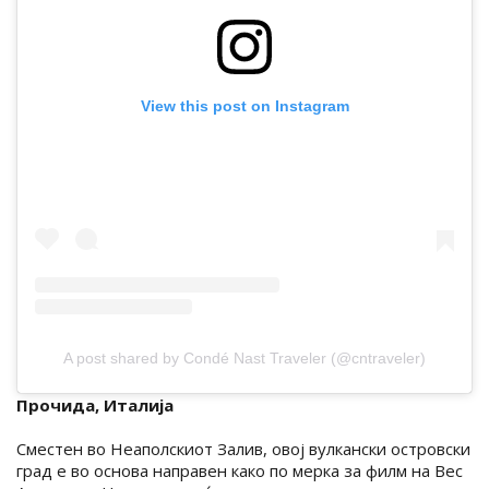
View this post on Instagram
A post shared by Condé Nast Traveler (@cntraveler)
Прочида, Италија
Сместен во Неаполскиот Залив, овој вулкански островски
град е во основа направен како по мерка за филм на Вес