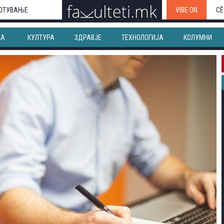
ОТУВАЊЕ
VIBE ON
СЀ
КА
КУЛТУРА
ЗДРАВЈЕ
ТЕХНОЛОГИЈА
КОЛУМНИ