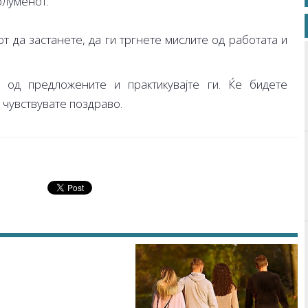
олуменот.
т да застанете, да ги тргнете мислите од работата и
 од предложените и практикувајте ги. Ќе бидете
 чувствувате поздраво.