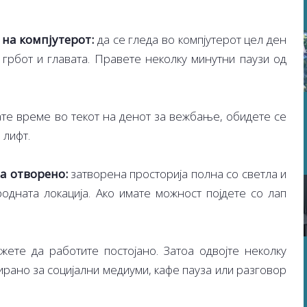
на компјутерот:
да се гледа во компјутерот цел ден
, грбот и главата. Правете неколку минутни паузи од
те време во текот на денот за вежбање, обидете се
 лифт.
а отворено:
затворена просторија полна со светла и
родната локација. Ако имате можност појдете со лап
ете да работите постојано. Затоа одвојте неколку
рано за социјални медиуми, кафе пауза или разговор