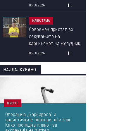
програма „Libori Summer
06.08.2026
0
School 2026“
НАША ТЕМА
Современ пристап во
лекувањето на
карциномот на желудник
06.08.2026
0
НАЈЛАЈКУВАНО
ЖИВОТ
Операција „Барбароса“ и
нацистичките планови на исток:
Како пропадна планот за
експанзија на Хитлер