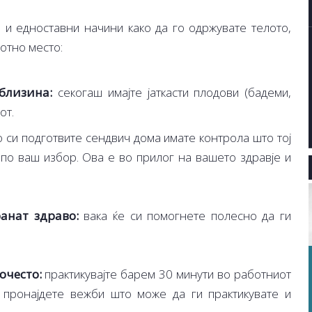
 и едноставни начини како да го одржувате телото,
отно место:
близина:
секогаш имајте јаткасти плодови (бадеми,
от.
 си подготвите сендвич дома имате контрола што тој
 по ваш избор. Ова е во прилог на вашето здравје и
ранат здраво:
вака ќе си помогнете полесно да ги
очесто:
практикувајте барем 30 минути во работниот
, пронајдете вежби што може да ги практикувате и