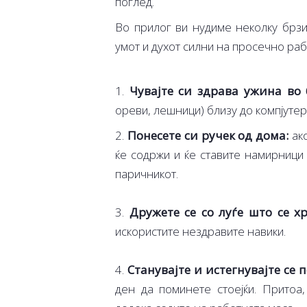
поглед.
Во прилог ви нудиме неколку брзи
умот и духот силни на просечно раб
1.
Чувајте си здрава ужина во 
ореви, лешници) близу до компјутер
2.
Понесете си ручек од дома:
ако
ќе содржи и ќе ставите намирници
паричникот.
3.
Дружете се со луѓе што се х
искористите нездравите навики.
4.
Станувајте и истегнувајте се п
ден да поминете стоејќи. Притоа