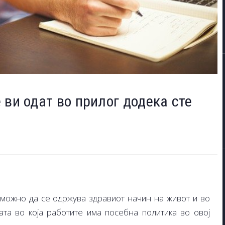
 ви одат во прилог додека сте
зможно да се одржува здравиот начин на живот и во
јата во која работите има посебна политика во овој