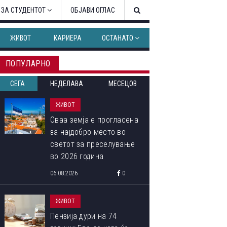
 ЗА СТУДЕНТОТ
ОБЈАВИ ОГЛАС
ЖИВОТ
КАРИЕРА
ОСТАНАТО
ПОПУЛАРНО
СЕГА
НЕДЕЛАВА
МЕСЕЦОВ
ЖИВОТ
Оваа земја е прогласена
за најдобро место во
светот за преселување
во 2026 година
06.08.2026
0
ЖИВОТ
Пензија дури на 74