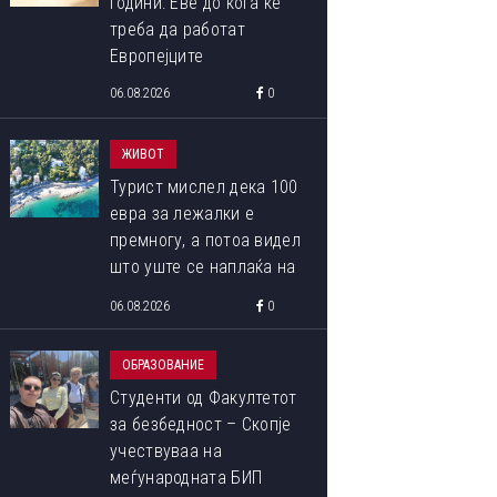
години: Еве до кога ќе
треба да работат
Европејците
06.08.2026
0
ЖИВОТ
Турист мислел дека 100
евра за лежалки е
премногу, а потоа видел
што уште се наплаќа на
плажата
06.08.2026
0
ОБРАЗОВАНИЕ
Студенти од Факултетот
за безбедност – Скопје
учествуваа на
меѓународната БИП