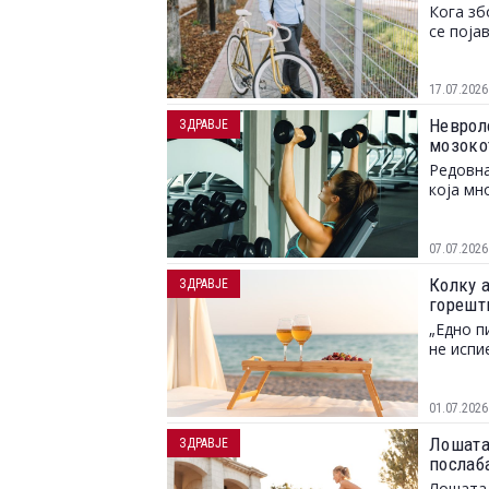
усвоим
Кога зб
се поја
17.07.2026
Неврол
ЗДРАВЈЕ
мозоко
Редовна
која мн
07.07.2026
Колку 
ЗДРАВЈЕ
горешт
„Едно п
не испи
01.07.2026
Лошата
ЗДРАВЈЕ
послаб
Лошата 