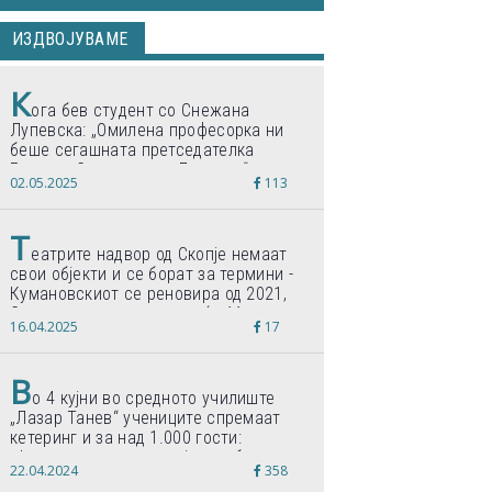
ИЗДВОЈУВАМЕ
К
ога бев студент со Снежана
Лупевска: „Омилена професорка ни
беше сегашната претседателка
Гордана Сиљановска-Давкова“
02.05.2025
113
Т
еатрите надвор од Скопје немаат
свои објекти и се борат за термини -
Кумановскиот се реновира од 2021,
Струмичкиот се гради веќе 11 години
16.04.2025
17
В
о 4 кујни во средното училиште
„Лазар Танев“ учениците спремаат
кетеринг и за над 1.000 гости:
„Формиравме компанија и работиме
22.04.2024
358
по светски стандарди“