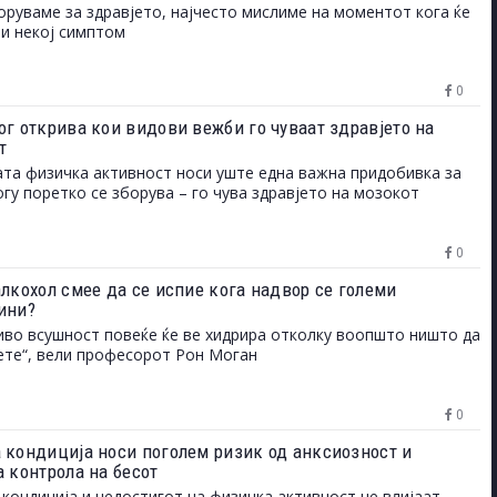
е
оруваме за здравјето, најчесто мислиме на моментот кога ќе
ви некој симптом
0
ог открива кои видови вежби го чуваат здравјето на
т
та физичка активност носи уште една важна придобивка за
огу поретко се зборува – го чува здравјето на мозокот
0
алкохол смее да се испие кога надвор се големи
ини?
иво всушност повеќе ќе ве хидрира отколку воопшто ништо да
ете“, вели професорот Рон Моган
0
 кондиција носи поголем ризик од анксиозност и
а контрола на бесот
кондиција и недостигот на физичка активност не влијаат