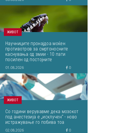
ЖИВОТ
Научниците пронајдоа моќен
противотров за смртоносните
каснувања од змии - 10 пати
посилен од постојните
01.08.2026
0
ЖИВОТ
Со години верувавме дека мозокот
под анестезија е „исклучен“ - ново
истражување го побива тоа
02.08.2026
0