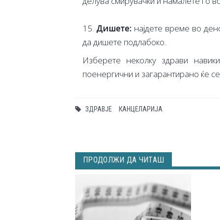
делува смирувачки и намалете го в
15.
Дишете:
најдете време во дено
да дишете подлабоко.
Изберете неколку здрави навики
поенергични и загарантирано ќе се
ЗДРАВЈЕ
КАНЦЕЛАРИЈА
ПРОДОЛЖИ ДА ЧИТАШ