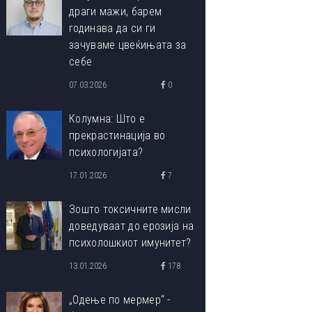
драги мажи, барем
годинава да си ги
зачуваме цвеќињата за
себе
07.03.2026
0
Колумна: Што е
прекрастинација во
психологијата?
17.01.2026
7
Зошто токсичните мисли
доведуваат до ерозија на
психолошкиот имунитет?
13.01.2026
178
„Одење по мермер“ -