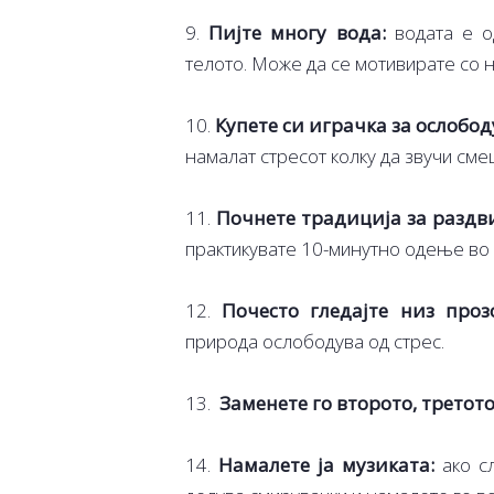
9.
Пијте многу вода:
водата е о
телото. Може да се мотивирате со 
10.
Купете си играчка за ослобод
намалат стресот колку да звучи сме
11.
Почнете традиција за раздв
практикувате 10-минутно одење во о
12.
Почесто гледајте низ проз
природа ослободува од стрес.
13.
Заменете го второто, третот
14.
Намалете ја музиката:
ако сл