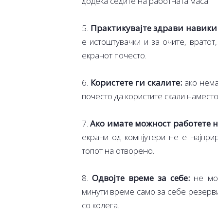
додека седите на работната маса.
5.
Практикувајте здрави навики 
е истоштувачки и за очите, вратот
екранот почесто.
6.
Користете ги скалите:
ако нема
почесто да користите скали наместо
7.
Ако имате можност работете н
екрани од компјутери не е најпри
топот на отворено.
8.
Одвојте време за себе:
не мож
минути време само за себе резерви
со колега.