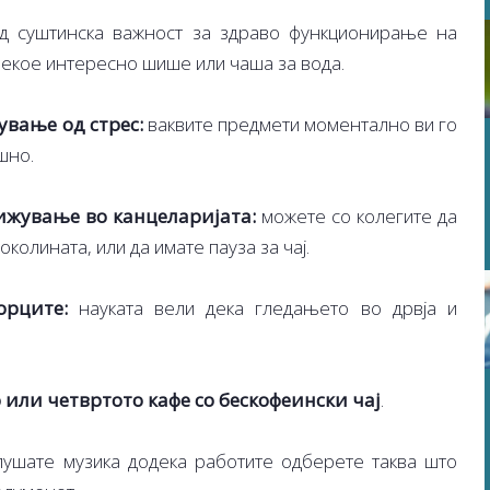
д суштинска важност за здраво функционирање на
некое интересно шише или чаша за вода.
ување од стрес:
ваквите предмети моментално ви го
шно.
ижување во канцеларијата:
можете со колегите да
колината, или да имате пауза за чај.
орците:
науката вели дека гледањето во дрвја и
о или четвртото кафе со бескофеински чај
.
ушате музика додека работите одберете таква што