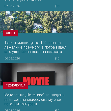
02.08.2026
0
ЖИВОТ
Турист мислел дека 100 евра за
лежалки е премногу, а потоа видел
што уште се наплаќа на плажата
06.08.2026
0
ТЕХНОЛОГИЈА
Моделот на „Нетфликс“ за гледање
цели сезони слабее, ова му е сѐ
поголем конкурент
06.08.2026
0