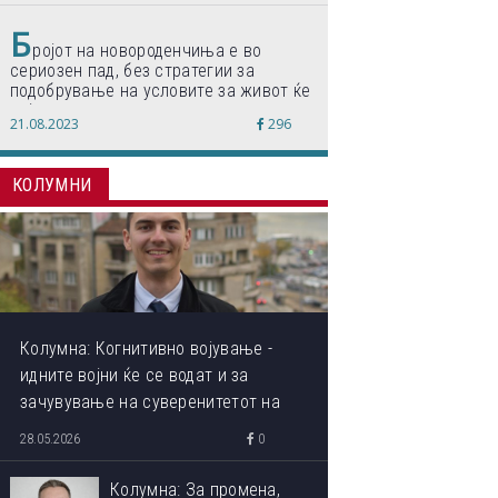
Б
ројот на новороденчиња е во
сериозен пад, без стратегии за
подобрување на условите за живот ќе
дојде до затворање на училишта,
21.08.2023
296
предупредуваат експертите
КОЛУМНИ
Колумна: Когнитивно војување -
идните војни ќе се водат и за
зачувување на суверенитетот на
сопствениот ум
28.05.2026
0
Колумна: За промена,