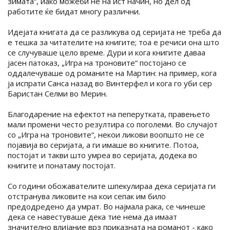
зимата“, иако можеби не на ист начин, но дел од
работите ќе бидат многу различни.
Идејата книгата да се разликува од серијата не треба да
е тешка за читателите на книгите; тоа е речиси она што
се случуваше цело време. Дури и кога книгите даваа
јасен патоказ, „Игра на троновите“ постојано се
оддалечуваше од романите на Мартин: на пример, кога
ја испрати Санса назад во Винтерфел и кога го уби сер
Баристан Селми во Мерин.
Благодарение на ефектот на пеперутката, правењето
мaли промени често резултира со поголеми. Во случајот
со „Игра на троновите“, некои ликови воопшто не се
појавија во серијата, а ги имаше во книгите. Потоа,
постојат и такви што умреа во серијата, додека во
книгите и понатаму постојат.
Со години обожавателите шпекулираа дека серијата ги
отстранува ликовите на кои сепак им било
предодредено да умрат. Во најмала рака, се чинеше
дека се навестуваше дека тие нема да имаат
значително влијание врз приказната на романот - како