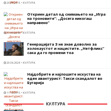
20.09.2015
КУЛТУРА
Откриен детал од снимањето на „Игра
на троновите“: „Досега никогаш
направено“
11.04.2018
КУЛТУРА
Генерацијата З не знае доволно за
холокаустот и нацистите. „Нетфликс“
сака да го промени тоа
20.06.2024
КУЛТУРА
Најдобрите и најлошите искуства на
еден авантурист: Такси скандалот во
Бугарија
11.10.2015
КУЛТУРА
КУЛТУРА