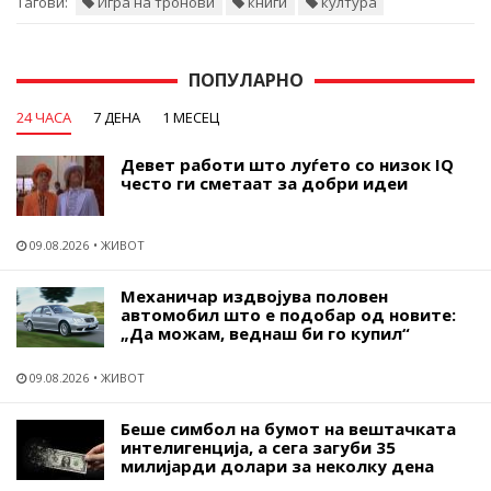
Тагови:
Игра на тронови
книги
култура
ПОПУЛАРНО
24 ЧАСА
7 ДЕНА
1 МЕСЕЦ
Девет работи што луѓето со низок IQ
често ги сметаат за добри идеи
09.08.2026
ЖИВОТ
Механичар издвојува половен
автомобил што е подобар од новите:
„Да можам, веднаш би го купил“
09.08.2026
ЖИВОТ
Беше симбол на бумот на вештачката
интелигенција, а сега загуби 35
милијарди долари за неколку дена