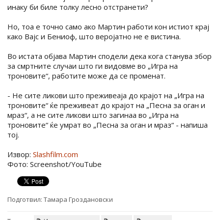
инаку би биле толку лесно отстранети?
Но, тоа е точно само ако Мартин работи кон истиот крај
како Вајс и Бениоф, што веројатно не е вистина.
Во истата објава Мартин сподели дека кога станува збор
за смртните случаи што ги видовме во „Игра на
троновите“, работите може да се променат.
- Не сите ликови што преживеаја до крајот на „Игра на
троновите“ ќе преживеат до крајот на „Песна за оган и
мраз“, а не сите ликови што загинаа во „Игра на
троновите“ ќе умрат во „Песна за оган и мраз“ - напиша
тој.
Извор:
Slashfilm.com
Фото: Screenshot/YouTube
Подготвил:
Тамара Гроздановски