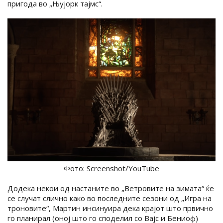
пригода во „Њујорк тајмс“.
Фото: Screenshot/YouTube
Додека некои од настаните во „Ветровите на зимата“ ќе
се случат слично како во последните сезони од „Игра на
троновите“, Мартин инсинуира дека крајот што првично
го планирал (оној што го споделил со Вајс и Бениоф)