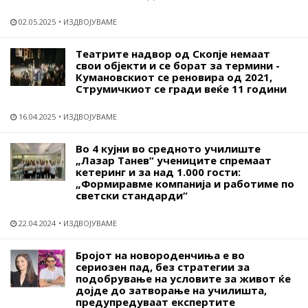
02.05.2025
ИЗДВОЈУВАМЕ
Театрите надвор од Скопје немаат
свои објекти и се борат за термини -
Кумановскиот се реновира од 2021,
Струмичкиот се гради веќе 11 години
16.04.2025
ИЗДВОЈУВАМЕ
Во 4 кујни во средното училиште
„Лазар Танев“ учениците спремаат
кетеринг и за над 1.000 гости:
„Формиравме компанија и работиме по
светски стандарди“
22.04.2024
ИЗДВОЈУВАМЕ
Бројот на новороденчиња е во
сериозен пад, без стратегии за
подобрување на условите за живот ќе
дојде до затворање на училишта,
предупредуваат експертите