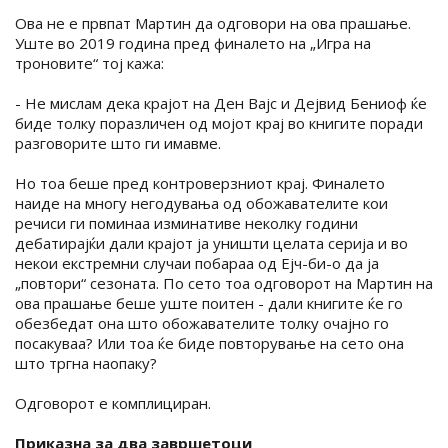
Ова не е првпат Мартин да одговори на ова прашање.
Уште во 2019 година пред финалето на „Игра на
троновите“ тој кажа:
- Не мислам дека крајот на Ден Вајс и Дејвид Бениоф ќе
биде толку поразличен од мојот крај во книгите поради
разговорите што ги имавме.
Но тоа беше пред контроверзниот крај. Финалето
наиде на многу негодувања од обожавателите кои
речиси ги поминаа изминативе неколку години
дебатирајќи дали крајот ја уништи целата серија и во
некои екстремни случаи побараа од Ејч-би-о да ја
„повтори“ сезоната. По сето тоа одговорот на Мартин на
ова прашање беше уште поитен - дали книгите ќе го
обезбедат она што обожавателите толку очајно го
посакуваа? Или тоа ќе биде повторување на сето она
што тргна наопаку?
Одговорот е комплициран.
Приказна за два завршетоци