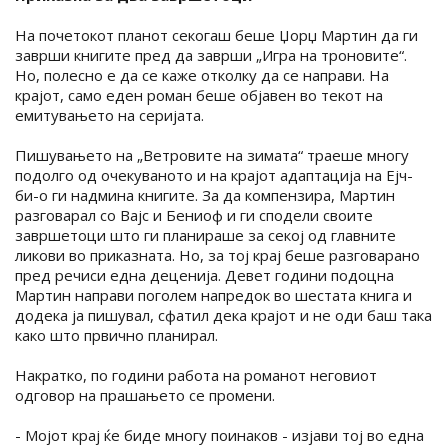
На почетокот планот секогаш беше Џорџ Мартин да ги
заврши книгите пред да заврши „Игра на троновите“.
Но, полесно е да се каже отколку да се направи. На
крајот, само еден роман беше објавен во текот на
емитувањето на серијата.
Пишувањето на „Ветровите на зимата“ траеше многу
подолго од очекуваното и на крајот адаптација на Ејч-
би-о ги надмина книгите. За да компензира, Мартин
разговарал со Вајс и Бениоф и ги сподели своите
завршетоци што ги планираше за секој од главните
ликови во приказната. Но, за тој крај беше разговарано
пред речиси една деценија. Девет години подоцна
Мартин направи поголем напредок во шестата книга и
додека ја пишувал, сфатил дека крајот и не оди баш така
како што првично планирал.
Накратко, по години работа на романот неговиот
одговор на прашањето се промени.
- Мојот крај ќе биде многу поинаков - изјави тој во една