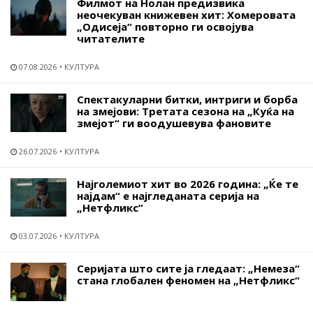
Филмот на Нолан предизвика
неочекуван книжевен хит: Хомеровата
„Одисеја“ повторно ги освојува
читателите
07.08.2026
КУЛТУРА
Спектакуларни битки, интриги и борба
на змејови: Третата сезона на „Куќа на
змејот“ ги воодушевува фановите
26.07.2026
КУЛТУРА
Најголемиот хит во 2026 година: „Ќе те
најдам“ е најгледаната серија на
„Нетфликс“
03.07.2026
КУЛТУРА
Серијата што сите ја гледаат: „Немеза“
стана глобален феномен на „Нетфликс“