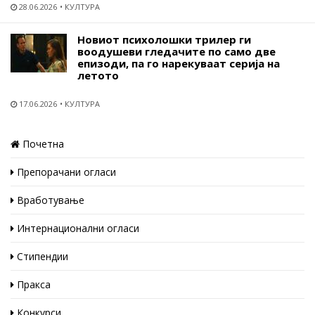
28.06.2026
КУЛТУРА
Новиот психолошки трилер ги
воодушеви гледачите по само две
епизоди, па го нарекуваат серија на
летото
17.06.2026
КУЛТУРА
Почетна
Препорачани огласи
Вработување
Интернационални огласи
Стипендии
Пракса
Конкурси