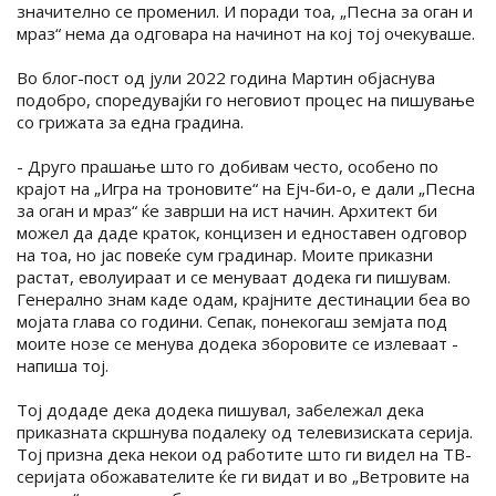
значително се променил. И поради тоа, „Песна за оган и
мраз“ нема да одговара на начинот на кој тој очекуваше.
Во блог-пост од јули 2022 година Мартин објаснува
подобро, споредувајќи го неговиот процес на пишување
со грижата за една градина.
- Друго прашање што го добивам често, особено по
крајот на „Игра на троновите“ на Ејч-би-о, е дали „Песна
за оган и мраз“ ќе заврши на ист начин. Архитект би
можел да даде краток, концизен и едноставен одговор
на тоа, но јас повеќе сум градинар. Моите приказни
растат, еволуираат и се менуваат додека ги пишувам.
Генерално знам каде одам, крајните дестинации беа во
мојата глава со години. Сепак, понекогаш земјата под
моите нозе се менува додека зборовите се излеваат -
напиша тој.
Тој додаде дека додека пишувал, забележал дека
приказната скршнува подалеку од телевизиската серија.
Тој призна дека некои од работите што ги видел на ТВ-
серијата обожавателите ќе ги видат и во „Ветровите на