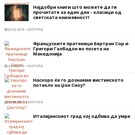
Најдобри книги што можете да ги
прочитате за еден ден - класици од
светската книжевност!
02.02.2019
КУЛТУРА
Француските пратеници Бертран Сор и
Грегори Галбадон во посета на
Македонија
24.04.2018
КУЛТУРА
Наскоро ќе го дознаеме вистинското
потекло на Џон Сноу?
18.06.2017
КУЛТУРА
Италијанскиот град кој одбива да умре