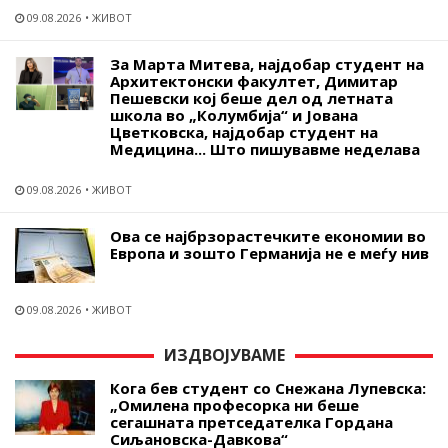
09.08.2026
ЖИВОТ
За Марта Митева, најдобар студент на
Архитектонски факултет, Димитар
Пешевски кој беше дел од летната
школа во „Колумбија“ и Јована
Цветковска, најдобар студент на
Медицина... Што пишувавме неделава
09.08.2026
ЖИВОТ
Ова се најбрзорастечките економии во
Европа и зошто Германија не е меѓу нив
09.08.2026
ЖИВОТ
ИЗДВОЈУВАМЕ
Кога бев студент со Снежана Лупевска:
„Омилена професорка ни беше
сегашната претседателка Гордана
Сиљановска-Давкова“