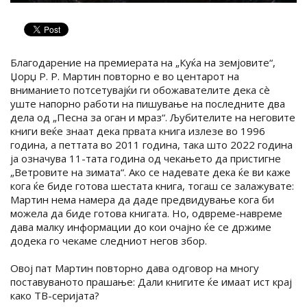
Благодарение на премиерата на „Куќа на земјовите“,
Џорџ Р. Р. Мартин повторно е во центарот на
вниманието потсетувајќи ги обожавателите дека сè
уште напорно работи на пишување на последните два
дела од „Песна за оган и мраз“. Љубителите на неговите
книги веќе знаат дека првата книга излезе во 1996
година, а петтата во 2011 година, така што 2022 година
ја означува 11-тата година од чекањето да пристигне
„Ветровите на зимата“. Ако се надевате дека ќе ви каже
кога ќе биде готова шестата книга, тогаш се залажувате:
Мартин нема намера да даде предвидување кога би
можела да биде готова книгата. Но, одвреме-навреме
дава малку информации до кои очајно ќе се држиме
додека го чекаме следниот негов збор.
Овој пат Мартин повторно дава одговор на многу
поставуваното прашање: Дали книгите ќе имаат ист крај
како ТВ-серијата?