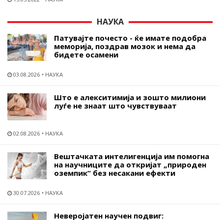
НАУКА
Патувајте почесто - ќе имате подобра
меморија, поздрав мозок и нема да
бидете осамени
03.08.2026
НАУКА
Што е алекситимија и зошто милиони
луѓе не знаат што чувствуваат
02.08.2026
НАУКА
Вештачката интелигенција им помогна
на научниците да откријат „природен
оземпик“ без несакани ефекти
30.07.2026
НАУКА
Неверојатен научен подвиг: