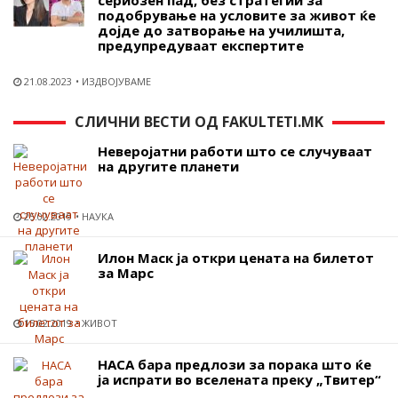
сериозен пад, без стратегии за
подобрување на условите за живот ќе
дојде до затворање на училишта,
предупредуваат експертите
21.08.2023
ИЗДВОЈУВАМЕ
СЛИЧНИ ВЕСТИ ОД FAKULTETI.MK
Неверојатни работи што се случуваат
на другите планети
25.02.2019
НАУКА
Илон Маск ја откри цената на билетот
за Марс
15.02.2019
ЖИВОТ
НАСА бара предлози за порака што ќе
ја испрати во вселената преку „Твитер“