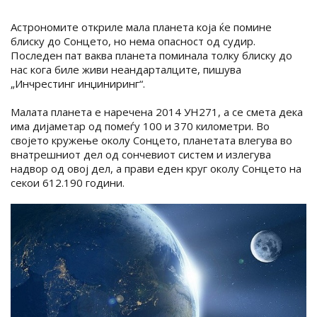
Астрономите откриле мала планета која ќе помине
блиску до Сонцето, но нема опасност од судир.
Последен пат ваква планета поминала толку блиску до
нас кога биле живи неандарталците, пишува
„Инчрестинг инџиниринг“.
Малата планета е наречена 2014 УН271, а се смета дека
има дијаметар од помеѓу 100 и 370 километри. Во
својето кружење околу Сонцето, планетата влегува во
внатрешниот дел од сончевиот систем и излегува
надвор од овој дел, а прави еден круг околу Сонцето на
секои 612.190 години.