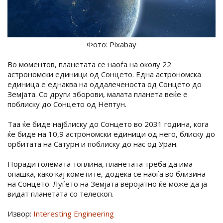
Фото: Pixabay
Во моментов, планетата се наоѓа на околу 22
астрономски единици од Сонцето. Една астрономска
единица е еднаква на оддалеченоста од Сонцето до
Земјата. Со други зборови, малата планета веќе е
поблиску до Сонцето од Нептун.
Таа ќе биде најблиску до Сонцето во 2031 година, кога
ќе биде на 10,9 астрономски единици од него, блиску до
орбитата на Сатурн и поблиску до нас од Уран.
Поради големата топлина, планетата треба да има
опашка, како кај кометите, додека се наоѓа во близина
на Сонцето. Луѓето на Земјата веројатно ќе може да ја
видат планетата со телескоп.
Извор:
Interesting Engineering