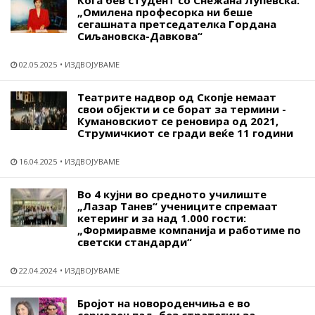
Кога бев студент со Снежана Лупевска:
„Омилена професорка ни беше
сегашната претседателка Гордана
Сиљановска-Давкова“
02.05.2025
ИЗДВОЈУВАМЕ
Театрите надвор од Скопје немаат
свои објекти и се борат за термини -
Кумановскиот се реновира од 2021,
Струмичкиот се гради веќе 11 години
16.04.2025
ИЗДВОЈУВАМЕ
Во 4 кујни во средното училиште
„Лазар Танев“ учениците спремаат
кетеринг и за над 1.000 гости:
„Формиравме компанија и работиме по
светски стандарди“
22.04.2024
ИЗДВОЈУВАМЕ
Бројот на новороденчиња е во