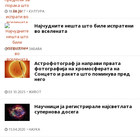
18.08.2017
КУЛТУРА
Најчудните нешта што биле испратени
во вселената
26.06.2016
ЗАБАВА
Астрофотограф ја направи првата
фотографија на хромосферата на
Сонцето и ракета што поминува пред
него
03.10.2025
ЖИВОТ
Научници ја регистрирале најсветлата
супернова досега
15.04.2020
НАУКА