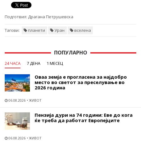
Подготвил:
Драгана Петрушевска
Тагови:
планети
Уран
вселена
ПОПУЛАРНО
24 ЧАСА
7 ДЕНА
1 МЕСЕЦ
Оваа земја е прогласена за најдобро
место во светот за преселување во
2026 година
06.08.2026
ЖИВОТ
Пензија дури на 74 години: Еве до кога
ќе треба да работат Европејците
06.08.2026
ЖИВОТ