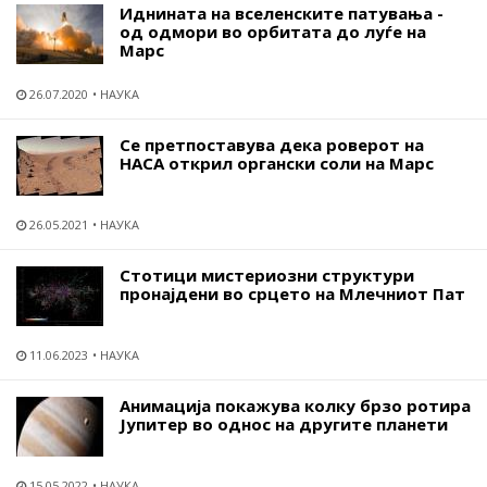
Иднината на вселенските патувања -
од одмори во орбитата до луѓе на
Марс
26.07.2020
НАУКА
Се претпоставува дека роверот на
НАСА открил органски соли на Марс
26.05.2021
НАУКА
Стотици мистериозни структури
пронајдени во срцето на Млечниот Пат
11.06.2023
НАУКА
Анимација покажува колку брзо ротира
Јупитер во однос на другите планети
15.05.2022
НАУКА