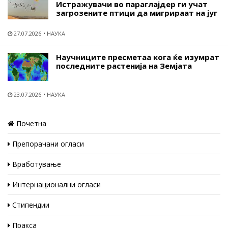
Истражувачи во параглајдер ги учат
загрозените птици да мигрираат на југ
27.07.2026
НАУКА
Научниците пресметаа кога ќе изумрат
последните растенија на Земјата
23.07.2026
НАУКА
Почетна
Препорачани огласи
Вработување
Интернационални огласи
Стипендии
Пракса