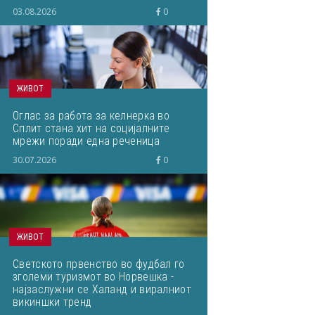
03.08.2026
0
ЖИВОТ
Оглас за работа за келнерка во
Сплит стана хит на социјалните
мрежи поради една реченица
30.07.2026
0
ЖИВОТ
Светското првенство во фудбал го
зголеми туризмот во Норвешка -
најзаслужни се Халанд и виралниот
викиншки тренд