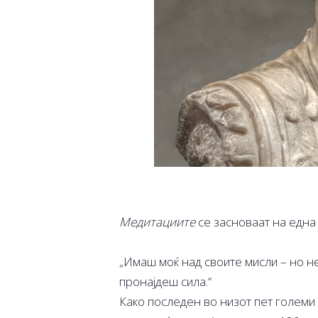
Медитациите
се засноваат на една
„Имаш моќ над своите мисли – но н
пронајдеш сила.“
Како последен во низот пет големи