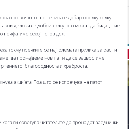
 тоа што животот во целина е добар онолку колку
тавни делови се добри колку што можат да бидат, ние
о прифатиме секој негов дел.
ека токму пречките се најголемата прилика за раст и
аме, да пронајдеме нов пат и да се зацврстиме
 трпението, благородноста и храброста.
акнува акцијата. Тоа што се испречува на патот
 кога ги советува читателите да пронајдат заеднички