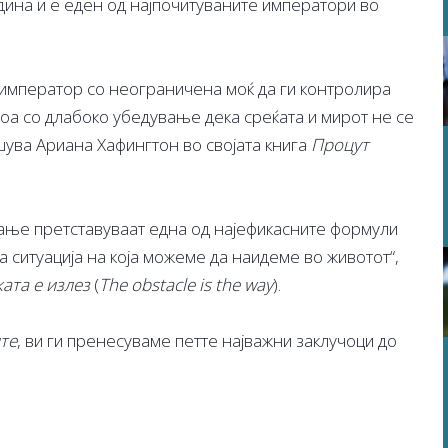
одина и е еден од најпочитуваните императори во
 император со неограничена моќ да ги контролира
тоа со длабоко убедување дека среќата и мирот не се
шува Ариана Хафингтон во својата книга
Процут
ње претставуваат една од најефикасните формули
 ситуација на која можеме да наидеме во животот“,
ата е излез
(
The obstacle is the way
).
те
, ви ги пренесуваме петте најважни заклучоци до