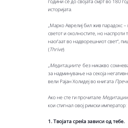
години сè до својата смрт во 180 г
историјата.
„Марко Аврелиј бил жив парадокс –
светот и околностите, но наспроти 
наоѓаат во надворешниот свет“, пи
(
Thrive
).
„
Медитациите
без никакво сомнева
за надминување на секоја негативна
вели Рајан Холидеј во книгата
Пречк
Ако не сте ги прочитале
Медитации
кои стигнал овој римски император:
1. Твојата среќа зависи од тебе.