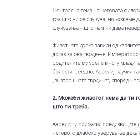
Централна тема на неговата филозо
тоа што ни се случува, но можеме 
случувања – што нам ни дава невер
Животната среќа зависи од квалитет
доказ за ова тврдење. Императорот
родителите му уреле многу млади, а
болести. Сеедно, Аврелиј научил ка
„внатрешната тврдина“, според него
2. Можеби животот нема да ти го
што ти треба.
Аврелиј ги прифатил предизвиците 
неговото длабоко уверување дека 