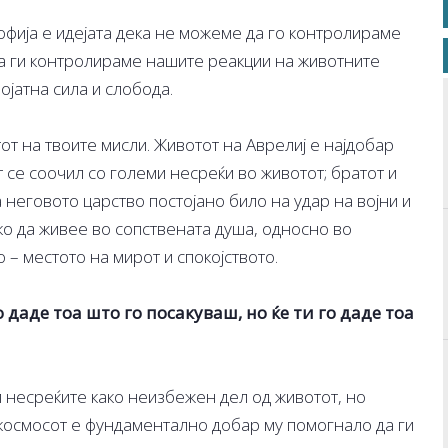
фија е идејата дека не можеме да го контролираме
да ги контролираме нашите реакции на животните
ојатна сила и слобода.
от на твоите мисли. Животот на Аврелиј е најдобар
 се соочил со големи несреќи во животот; братот и
 неговото царство постојано било на удар на војни и
ко да живее во сопствената душа, односно во
 – местото на мирот и спокојството.
 даде тоа што го посакуваш, но ќе ти го даде тоа
и несреќите како неизбежен дел од животот, но
космосот е фундаментално добар му помогнало да ги