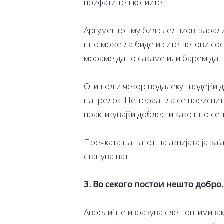
прифати тешкотиите.
Аргументот му бил следниов: заради
што може да биде и сите негови сос
мораме да го сакаме или барем да г
Отишол и чекор подалеку тврдејќи д
напредок. Нè тераат да се преиспит
практикувајќи доблести како што се
Пречката на патот на акцијата ја зај
станува пат.
3. Во секого постои нешто добро.
Аврелиј не изразува слеп оптимизам