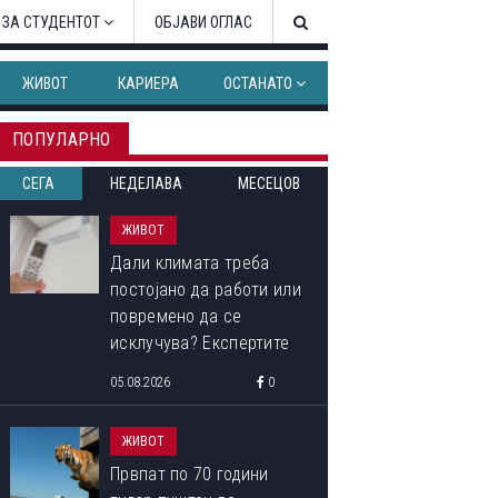
 ЗА СТУДЕНТОТ
ОБЈАВИ ОГЛАС
ЖИВОТ
КАРИЕРА
ОСТАНАТО
ПОПУЛАРНО
СЕГА
НЕДЕЛАВА
МЕСЕЦОВ
ЖИВОТ
Дали климата треба
постојано да работи или
повремено да се
исклучува? Експертите
откриваат кој начин
05.08.2026
0
троши помалку струја
ЖИВОТ
Првпат по 70 години