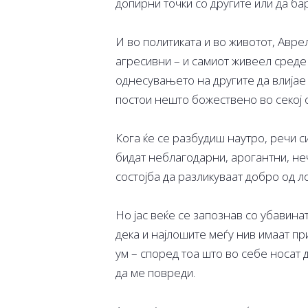
допирни точки со другите или да бар
И во политиката и во животот, Аврел
агресивни – и самиот живеел среде 
однесувањето на другите да влијае 
постои нешто божествено во секој о
Кога ќе се разбудиш наутро, речи си
бидат неблагодарни, арогантни, не
состојба да разликуваат добро од л
Но јас веќе се запознав со убавина
дека и најлошите меѓу нив имаат пр
ум – според тоа што во себе носат 
да ме повреди.