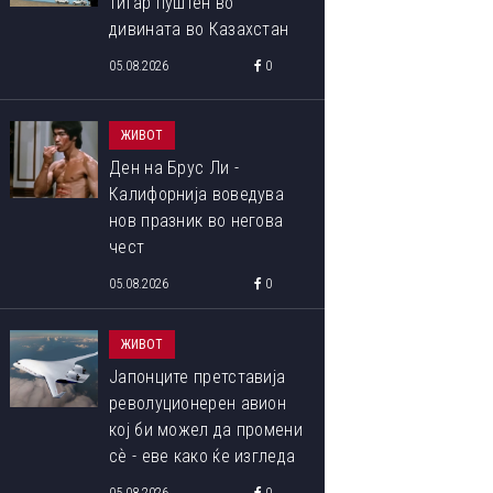
тигар пуштен во
дивината во Казахстан
05.08.2026
0
ЖИВОТ
Ден на Брус Ли -
Калифорнија воведува
нов празник во негова
чест
05.08.2026
0
ЖИВОТ
Јапонците претставија
револуционерен авион
кој би можел да промени
сѐ - еве како ќе изгледа