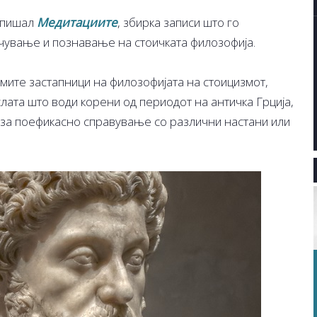
апишал
Медитациите
, збирка записи што го
чување и познавање на стоичката филозофија.
емите застапници на филозофијата на стоицизмот,
лата што води корени од периодот на античка Грција,
 за поефикасно справување со различни настани или