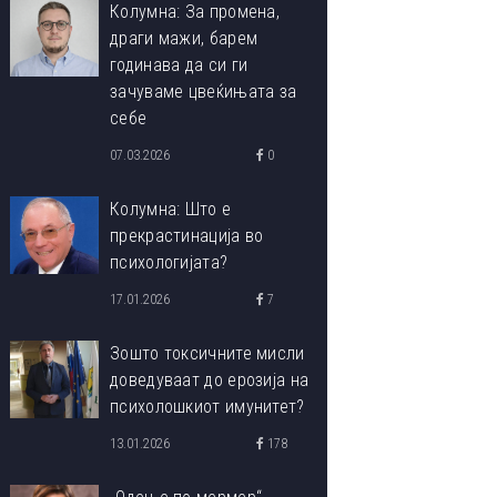
Колумна: За промена,
драги мажи, барем
годинава да си ги
зачуваме цвеќињата за
себе
07.03.2026
0
Колумна: Што е
прекрастинација во
психологијата?
17.01.2026
7
Зошто токсичните мисли
доведуваат до ерозија на
психолошкиот имунитет?
13.01.2026
178