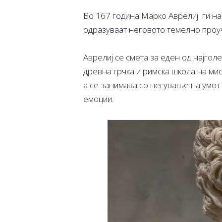
Во 167 година Марко Аврелиј ги н
одразуваат неговото темелно проу
Аврелиј се смета за еден од најгол
древна грчка и римска школа на мис
а се занимава со негување на умот
емоции.