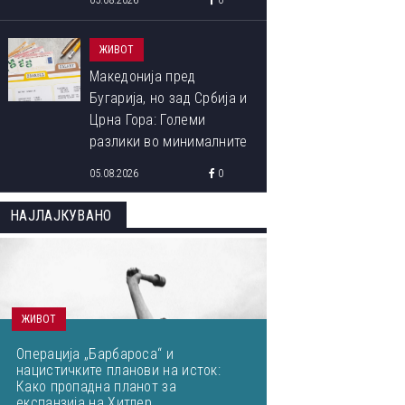
05.08.2026
0
ЖИВОТ
Македонија пред
Бугарија, но зад Србија и
Црна Гора: Големи
разлики во минималните
плати во Европа
05.08.2026
0
НАЈЛАЈКУВАНО
ЖИВОТ
Операција „Барбароса“ и
нацистичките планови на исток:
Како пропадна планот за
експанзија на Хитлер