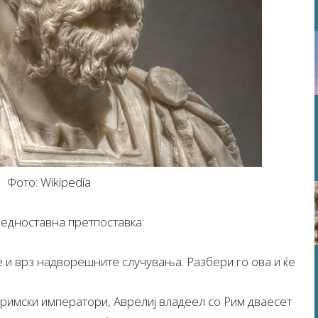
Фото: Wikipedia
 едноставна претпоставка:
е и врз надворешните случувања. Разбери го ова и ќе
 римски императори, Аврелиј владеел со Рим дваесет