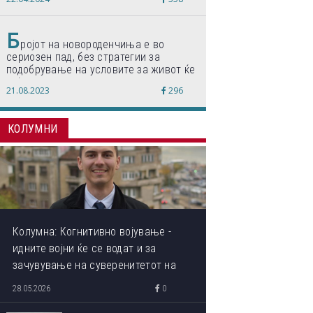
по светски стандарди“
Б
ројот на новороденчиња е во
сериозен пад, без стратегии за
подобрување на условите за живот ќе
дојде до затворање на училишта,
21.08.2023
296
предупредуваат експертите
КОЛУМНИ
Колумна: Когнитивно војување -
идните војни ќе се водат и за
зачувување на суверенитетот на
сопствениот ум
28.05.2026
0