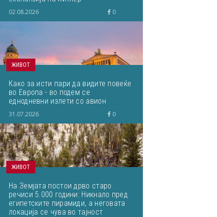
02.08.2026
0
ЖИВОТ
Како за исти пари да видите повеќе
во Европа - во подем се
еднодневни излети со авион
31.07.2026
0
ЖИВОТ
На Земјата постои дрво старо
речиси 5.000 години: Никнало пред
египетските пирамиди, а неговата
локација се чува во тајност