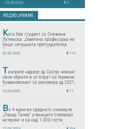
03.08.2026
0
ИЗДВОЈУВАМЕ
К
ога бев студент со Снежана
Лупевска: „Омилена професорка ни
беше сегашната претседателка
Гордана Сиљановска-Давкова“
02.05.2025
113
Т
еатрите надвор од Скопје немаат
свои објекти и се борат за термини -
Кумановскиот се реновира од 2021,
Струмичкиот се гради веќе 11 години
16.04.2025
17
В
о 4 кујни во средното училиште
„Лазар Танев“ учениците спремаат
кетеринг и за над 1.000 гости:
„Формиравме компанија и работиме
22.04.2024
358