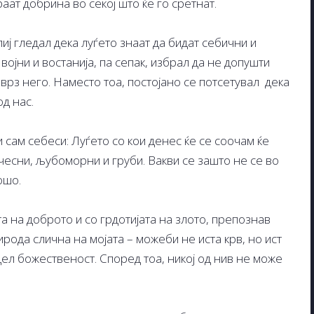
аат добрина во секој што ќе го сретнат.
иј гледал дека луѓето знаат да бидат себични и
војни и востанија, па сепак, избрал да не допушти
врз него. Наместо тоа, постојано се потсетувал дека
д нас.
 сам себеси: Луѓето со кои денес ќе се соочам ќе
чесни, љубоморни и груби. Вакви се зашто не се во
ошо.
та на доброто и со грдотијата на злото, препознав
ирода слична на мојата – можеби не иста крв, но ист
дел божественост. Според тоа, никој од нив не може