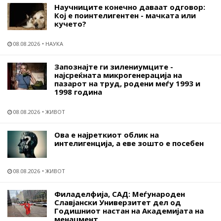
Научниците конечно даваат одговор:
Кој е поинтелигентен - мачката или
кучето?
08.08.2026
НАУКА
Запознајте ги зилениумците -
најсреќната микрогенерација на
пазарот на труд, родени меѓу 1993 и
1998 година
08.08.2026
ЖИВОТ
Ова е најреткиот облик на
интелигенција, а еве зошто е посебен
08.08.2026
ЖИВОТ
Филаделфија, САД: Меѓународен
Славјански Универзитет дел од
Годишниот настан на Академијата на
менаџмент