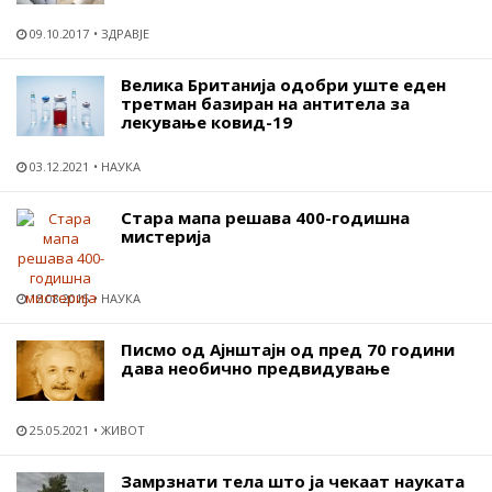
09.10.2017
ЗДРАВЈЕ
Велика Британија одобри уште еден
третман базиран на антитела за
лекување ковид-19
03.12.2021
НАУКА
Стара мапа решава 400-годишна
мистерија
15.08.2015
НАУКА
Писмо од Ајнштајн од пред 70 години
дава необично предвидување
25.05.2021
ЖИВОТ
Замрзнати тела што ја чекаат науката