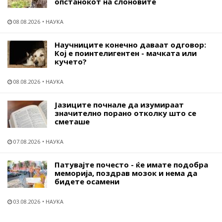
опстанокот на слоновите
08.08.2026
НАУКА
Научниците конечно даваат одговор:
Кој е поинтелигентен - мачката или
кучето?
08.08.2026
НАУКА
Јазиците почнале да изумираат
значително порано отколку што се
сметаше
07.08.2026
НАУКА
Патувајте почесто - ќе имате подобра
меморија, поздрав мозок и нема да
бидете осамени
03.08.2026
НАУКА