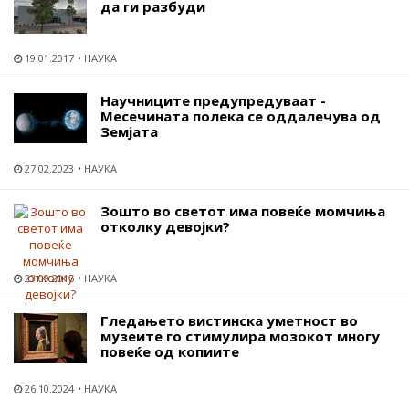
да ги разбуди
19.01.2017
НАУКА
Научниците предупредуваат -
Месечината полека се оддалечува од
Земјата
27.02.2023
НАУКА
Зошто во светот има повеќе момчиња
отколку девојки?
23.09.2015
НАУКА
Гледањето вистинска уметност во
музеите го стимулира мозокот многу
повеќе од копиите
26.10.2024
НАУКА