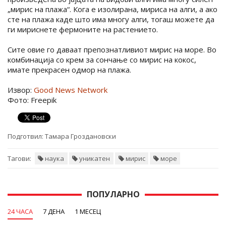
„мирис на плажа“. Кога е изолирана, мириса на алги, а ако
сте на плажа каде што има многу алги, тогаш можете да
ги мириснете фермоните на растението.
Сите овие го даваат препознатливиот мирис на море. Во
комбинација со крем за сончање со мирис на кокос,
имате прекрасен одмор на плажа.
Извор:
Good News Network
Фото: Freepik
Подготвил:
Тамара Гроздановски
Тагови:
наука
уникатен
мирис
море
ПОПУЛАРНО
24 ЧАСА
7 ДЕНА
1 МЕСЕЦ