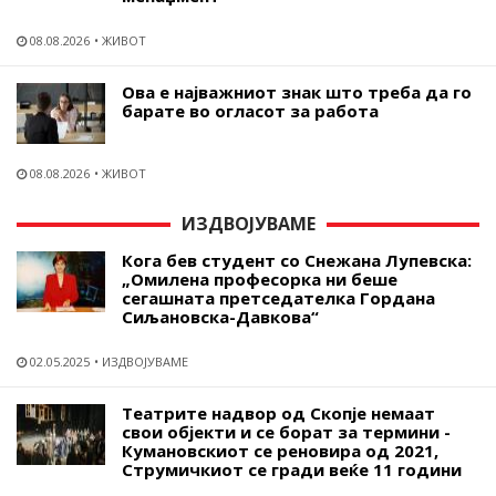
08.08.2026
ЖИВОТ
Ова е најважниот знак што треба да го
барате во огласот за работа
08.08.2026
ЖИВОТ
ИЗДВОЈУВАМЕ
Кога бев студент со Снежана Лупевска:
„Омилена професорка ни беше
сегашната претседателка Гордана
Сиљановска-Давкова“
02.05.2025
ИЗДВОЈУВАМЕ
Театрите надвор од Скопје немаат
свои објекти и се борат за термини -
Кумановскиот се реновира од 2021,
Струмичкиот се гради веќе 11 години