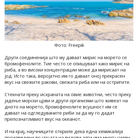
Фото: Freepik
Други соединенија што му даваат мирис на морето се
бромофенолите. Тие често се опишуваат како мирис на
риба, а во високи концентрации може да мирисаат на
јод. Исто така, веројатно им го даваат оној прекрасен
вкус на свежите ракови, свежата риба или на остригите.
Стекнати преку исхраната на овие животни, често преку
јадење морски црви и други организми што живеат на
дното на морето, бромофенолите всушност им се
даваат на одгледуваните риби за да му го дадат
препознатливиот вкус на океанот.
И на крај, научниците откриле дека една хемикалија
произведена во јајцата на видови алги има многу силен