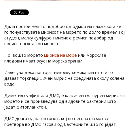
Дали постои нешто подобро од одмор на плажа кога ќе
го почувствувате мирисот на морето по долго време? Тој
студен, малку сулфурен мирис е речиси подобар од
првиот поглед кон морето.
Но, зошто морето
мириса на море
или морските
плодови имаат вкус на морска храна?
Излегува дека постојат неколку хемикалии што ѝ го
даваат тој специфичен мирис на средината околу солена
вода.
Диметил сулфид или ДМС, е класичен сулфурен мирис на
морето и се произведува од видовите бактерии што
јадат фитопланктон.
ДМС доаѓа од планктонот, кој по неговата смрт се
претвора во ДМС-гасови од бактериите што го јадат.