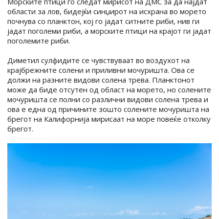
Морските птици го следат мирисот на ДМС за да најдат
области за лов, бидејќи синџирот на исхрана во морето
почнува со планктон, кој го јадат ситните риби, нив ги
јадат поголеми риби, а морските птици на крајот ги јадат
поголемите риби.
Диметил сулфидите се чувствуваат во воздухот на
крајбрежните солени и приливни мочуришта. Ова се
должи на разните видови солена трева. Планктонот
може да биде отсутен од област на морето, но солените
мочуришта се полни со различни видови солена трева и
ова е една од причините зошто солените мочуришта на
брегот на Калифорнија мирисаат на море повеќе отколку
брегот.