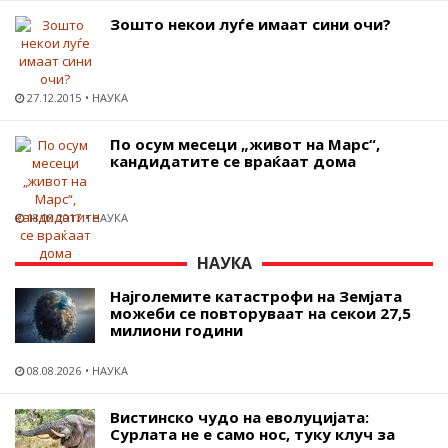
Зошто некои луѓе имаат сини очи?
27.12.2015
НАУКА
По осум месеци „живот на Марс“,
кандидатите се враќаат дома
18.09.2017
НАУКА
НАУКА
Најголемите катастрофи на Земјата
можеби се повторуваат на секои 27,5
милиони години
08.08.2026
НАУКА
Вистинско чудо на еволуцијата:
Сурлата не е само нос, туку клуч за