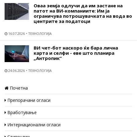
Оваа земја одлучи да им застане на
патот на ВИ-компаниите: Им ја
ограничува потрошувачката на вода во
центрите за податоци
16.07.2026
ТЕХНОЛОГИЈА
ВИ чет-бот наскоро ќе бара лична
карта и селфи - еве што планира
„Антропик“
24.06.2026
ТЕХНОЛОГИЈА
Почетна
Препорачани огласи
Вработување
Интернационални огласи
Стипендии