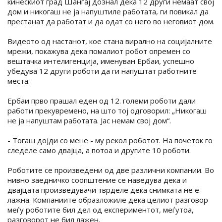
кинескиот град Шангај дознал дека 12 други немаат свој
дом и никогаш не ја напуштиле работата, ги повикал да
престанат да работат и да одат со него во неговиот дом.
Видеото од настанот, кое стана вирално на социјалните
мрежи, покажува дека помалиот робот опремен со
вештачка интелигенција, именуван Ербаи, успешно
убедува 12 други роботи да ги напуштат работните
места.
Ербаи прво прашал еден од 12. големи роботи дали
работи прекувремено, на што тој одговорил: „Никогаш
не ја напуштам работата. Јас немам свој дом“.
- Тогаш дојди со мене - му рекол роботот. На почеток го
следеле само двајца, а потоа и другите 10 роботи.
Роботите се произведени од две различни компании. Во
нивно заедничко соопштение се наведува дека и
двајцата произведувачи тврделе дека снимката не е
лажна. Компаниите образложиле дека целиот разговор
меѓу роботите бил дел од експериментот, меѓутоа,
разговорот не бил лажен.