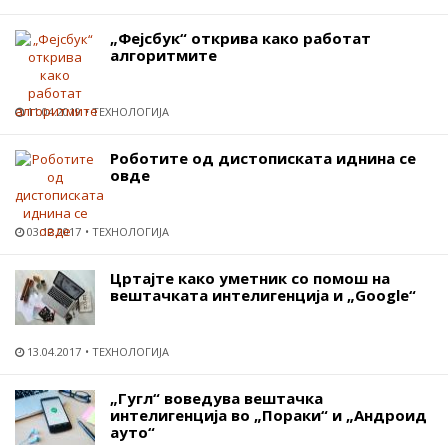
„Фејсбук“ открива како работат
алгоритмите
11.04.2019
ТЕХНОЛОГИЈА
Роботите од дистописката иднина се
овде
03.12.2017
ТЕХНОЛОГИЈА
Цртајте како уметник со помош на
вештачката интелигенција и „Google“
13.04.2017
ТЕХНОЛОГИЈА
„Гугл“ воведува вештачка
интелигенција во „Пораки“ и „Андроид
ауто“