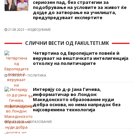
сериозен пад, без стратегии за
подобрување на условите за живот ќе
дојде до затворање на училишта,
предупредуваат експертите
21.08.2023
ИЗДВОЈУВАМЕ
СЛИЧНИ ВЕСТИ ОД FAKULTETI.MK
Четвртина од Европејците повеќе ѝ
веруваат на вештачката интелигенција
отколку на политичарите
31.03.2019
ПОЛИТИКА
Интервју со д-р Јана Гичева,
информатичар во Лондон:
Македонското образование нуди
добра основа, но нема напредок без
најсовремена технологија
14.03.2018
ОБРАЗОВАНИЕ