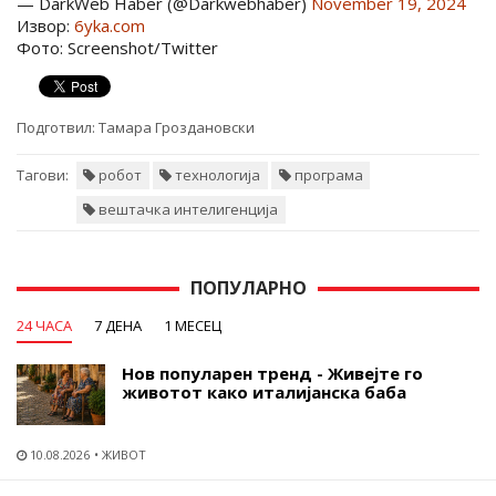
— DarkWeb Haber (@Darkwebhaber)
November 19, 2024
Извор:
6yka.com
Фото: Screenshot/Twitter
Подготвил:
Тамара Гроздановски
Тагови:
робот
технологија
програма
вештачка интелигенција
ПОПУЛАРНО
24 ЧАСА
7 ДЕНА
1 МЕСЕЦ
Нов популарен тренд - Живејте го
животот како италијанска баба
10.08.2026
ЖИВОТ