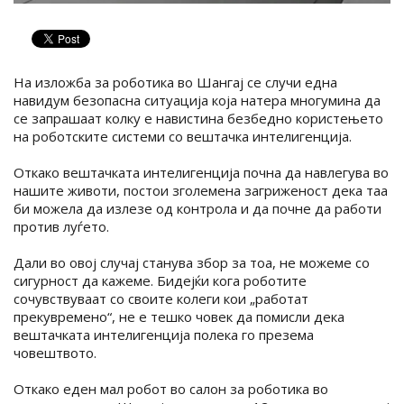
На изложба за роботика во Шангај се случи една
навидум безопасна ситуација која натера многумина да
се запрашаат колку е навистина безбедно користењето
на роботските системи со вештачка интелигенција.
Откако вештачката интелигенција почна да навлегува во
нашите животи, постои зголемена загриженост дека таа
би можела да излезе од контрола и да почне да работи
против луѓето.
Дали во овој случај станува збор за тоа, не можеме со
сигурност да кажеме. Бидејќи кога роботите
сочувствуваат со своите колеги кои „работат
прекувремено“, не е тешко човек да помисли дека
вештачката интелигенција полека го презема
човештвото.
Откако еден мал робот во салон за роботика во