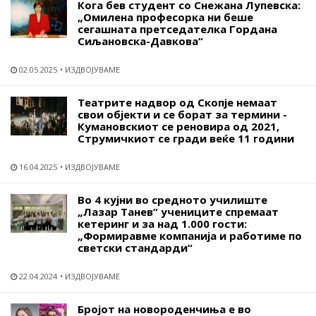
Кога бев студент со Снежана Лупевска:
„Омилена професорка ни беше
сегашната претседателка Гордана
Сиљановска-Давкова“
02.05.2025
ИЗДВОЈУВАМЕ
Театрите надвор од Скопје немаат
свои објекти и се борат за термини -
Кумановскиот се реновира од 2021,
Струмичкиот се гради веќе 11 години
16.04.2025
ИЗДВОЈУВАМЕ
Во 4 кујни во средното училиште
„Лазар Танев“ учениците спремаат
кетеринг и за над 1.000 гости:
„Формиравме компанија и работиме по
светски стандарди“
22.04.2024
ИЗДВОЈУВАМЕ
Бројот на новороденчиња е во