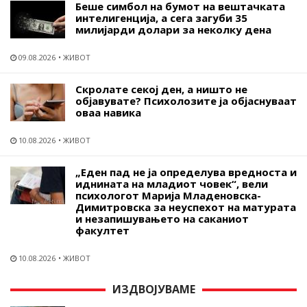
Беше симбол на бумот на вештачката
интелигенција, а сега загуби 35
милијарди долари за неколку дена
09.08.2026
ЖИВОТ
Скролате секој ден, а ништо не
објавувате? Психолозите ја објаснуваат
оваа навика
10.08.2026
ЖИВОТ
„Еден пад не ја определува вредноста и
иднината на младиот човек“, вели
психологот Марија Младеновска-
Димитровска за неуспехот на матурата
и незапишувањето на саканиот
факултет
10.08.2026
ЖИВОТ
ИЗДВОЈУВАМЕ