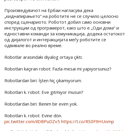
Произведувачот на Ербаи нагласува дека
„киднапирањето“ на роботите не се случило целосно
според сценариото. Роботот добил само основни
инструкции од програмерот, како што е „Оди дома“ и
едноставни команди за комуникација, додека остатокот
од дијалогот и интеракцијата меѓу роботите се
одвивале во реално време.
Robotlar arasındaki diyalog ortaya çıktı:
Robotları kaçıran robot: Fazla mesai mi yapıyorsunuz?
Robotlardan biri: İşten hiç çıkamıyorum.
Robotları k. robot: Eve gitmiyor musun?
Robotlardan biri: Benim bir evim yok.
Robotları k. robot: Evine dön.
pic.twitter.com/ilDBPuDZv5
https://t.co/RS0F9HUomp