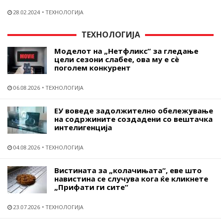
28.02.2024
ТЕХНОЛОГИЈА
ТЕХНОЛОГИЈА
Моделот на „Нетфликс“ за гледање
цели сезони слабее, ова му е сѐ
поголем конкурент
06.08.2026
ТЕХНОЛОГИЈА
ЕУ воведе задолжително обележување
на содржините создадени со вештачка
интелигенција
04.08.2026
ТЕХНОЛОГИЈА
Вистината за „колачињата“, еве што
навистина се случува кога ќе кликнете
„Прифати ги сите“
23.07.2026
ТЕХНОЛОГИЈА