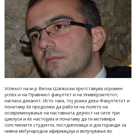
Успехот на м-р Весна Шапкоски претставува огромен
успех и на Правниот факултет и на Универзитетот,
нагласи деканот. Исто така, тој укажа дека Факултетот и
понатаму ќе продолжи да работи на полето на
осовременување на наставната дејност на сите три
циклуси и ќе настојува и понатаму да ги мотивира
сопствените студенти, постдипломци и докторанди за
нивна меѓународна афирмација и вклучување во