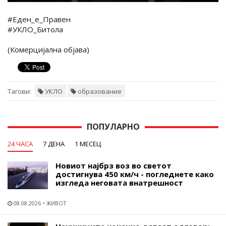
#Еден_е_Правен
#УКЛО_Битола
(Комерцијална објава)
Тагови:
УКЛО
образование
ПОПУЛАРНО
24 ЧАСА
7 ДЕНА
1 МЕСЕЦ
Новиот најбрз воз во светот
достигнува 450 км/ч - погледнете како
изгледа неговата внатрешност
08.08.2026
ЖИВОТ