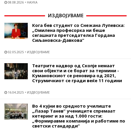
08.08.2026
НАУКА
ИЗДВОЈУВАМЕ
Кога бев студент со Снежана Лупевска:
„Омилена професорка ни беше
сегашната претседателка Гордана
Сиљановска-Давкова“
02.05.2025
ИЗДВОЈУВАМЕ
Театрите надвор од Скопје немаат
свои објекти и се борат за термини -
Кумановскиот се реновира од 2021,
Струмичкиот се гради веќе 11 години
16.04.2025
ИЗДВОЈУВАМЕ
Во 4 кујни во средното училиште
„Лазар Танев“ учениците спремаат
кетеринг и за над 1.000 гости:
„Формиравме компанија и работиме по
светски стандарди“