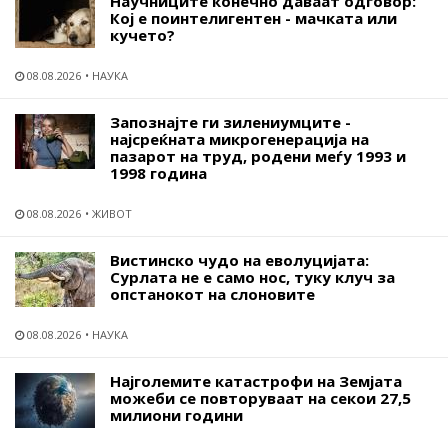
Научниците конечно даваат одговор:
Кој е поинтелигентен - мачката или
кучето?
08.08.2026
НАУКА
Запознајте ги зилениумците -
најсреќната микрогенерација на
пазарот на труд, родени меѓу 1993 и
1998 година
08.08.2026
ЖИВОТ
Вистинско чудо на еволуцијата:
Сурлата не е само нос, туку клуч за
опстанокот на слоновите
08.08.2026
НАУКА
Најголемите катастрофи на Земјата
можеби се повторуваат на секои 27,5
милиони години