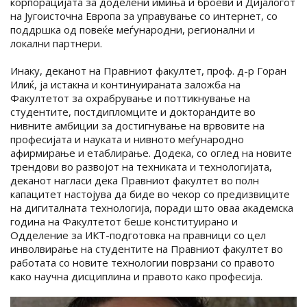
корпорацијата за доделени имиња и броеви и Дијалогот
на Југоисточна Европа за управување со интернет, со
поддршка од повеќе меѓународни, регионални и
локални партнери.
Инаку, деканот на Правниот факултет, проф. д-р Горан
Илиќ, ја истакна и континуираната заложба на
Факултетот за охрабрување и поттикнување на
студентите, постдипломците и докторандите во
нивните амбиции за достигнување на врвовите на
професијата и науката и нивното меѓународно
афирмирање и етаблирање. Додека, со оглед на новите
трендови во развојот на техниката и технологијата,
деканот нагласи дека Правниот факултет во полн
капацитет настојува да биде во чекор со предизвиците
на дигиталната технологија, поради што оваа академска
година на Факултетот беше конституирано и
Одделение за ИКТ-подготовка на правници со цел
инволвирање на студентите на Правниот факултет во
работата со новите технологии поврзани со правото
како научна дисциплина и правото како професија.