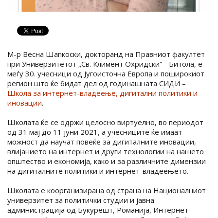
М-р Весна Шапкоски, докторанд на Правниот факултет
при Универзитетот „Св. Климент Охридски“ - Битола, е
меѓу 30. учесници од Југоисточна Европа и поширокиот
регион што ќе бидат дел од годинашната СИДИ –
Школа за интернет-владеење, дигитални политики и
иновации
.
Школата ќе се одржи целосно виртуелно, во периодот
од 31 мај до 11 јуни 2021, а учесниците ќе имаат
можност да научат повеќе за дигиталните иновации,
влијанието на интернет и други технологии на нашето
општество и економија, како и за различните димензии
на дигиталните политики и интернет-владеењето.
Школата е коорганизирана од страна на Националниот
универзитет за политички студии и јавна
администрација од Букурешт, Романија, Интернет-