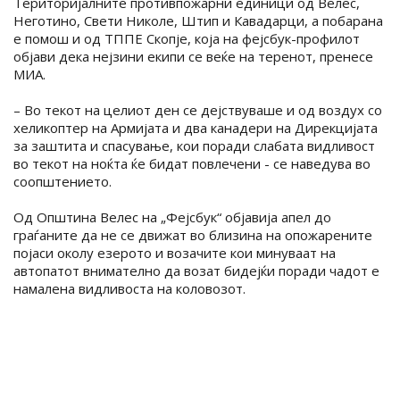
Територијалните противпожарни единици од Велес,
Неготино, Свети Николе, Штип и Кавадарци, а побарана
е помош и од ТППЕ Скопје, која на фејсбук-профилот
објави дека нејзини екипи се веќе на теренот, пренесе
МИА.
– Во текот на целиот ден се дејствуваше и од воздух со
хеликоптер на Армијата и два канадери на Дирекцијата
за заштита и спасување, кои поради слабата видливост
во текот на ноќта ќе бидат повлечени - се наведува во
соопштението.
Од Општина Велес на „Фејсбук“ објавија апел до
граѓаните да не се движат во близина на опожарените
појаси околу езерото и возачите кои минуваат на
автопатот внимателно да возат бидејќи поради чадот е
намалена видливоста на коловозот.