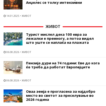
Анџелес се толку интензивни
14.01.2025
ЖИВОТ
ЖИВОТ
Турист мислел дека 100 евра за
лежалки е премногу, а потоа видел
што уште се наплаќа на плажата
06.08.2026
ЖИВОТ
Пензија дури на 74 години: Еве до кога
ќе треба да работат Европејците
06.08.2026
ЖИВОТ
Оваа земја е прогласена за најдобро
место во светот за преселување во
2026 година