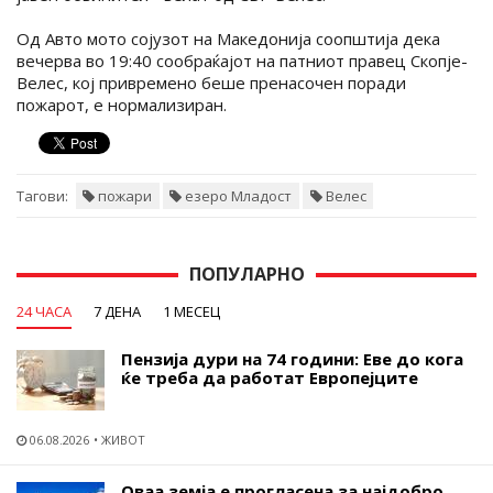
Од Авто мото сојузот на Македонија соопштија дека
вечерва во 19:40 сообраќајот на патниот правец Скопје-
Велес, кој привремено беше пренасочен поради
пожарот, е нормализиран.
Тагови:
пожари
езеро Младост
Велес
ПОПУЛАРНО
24 ЧАСА
7 ДЕНА
1 МЕСЕЦ
Пензија дури на 74 години: Еве до кога
ќе треба да работат Европејците
06.08.2026
ЖИВОТ
Оваа земја е прогласена за најдобро