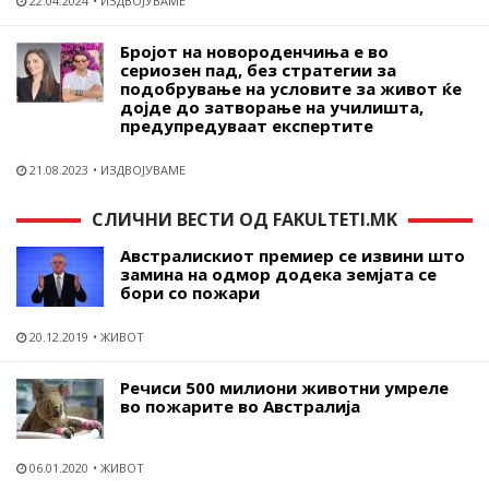
22.04.2024
ИЗДВОЈУВАМЕ
Бројот на новороденчиња е во
сериозен пад, без стратегии за
подобрување на условите за живот ќе
дојде до затворање на училишта,
предупредуваат експертите
21.08.2023
ИЗДВОЈУВАМЕ
СЛИЧНИ ВЕСТИ ОД FAKULTETI.MK
Австралискиот премиер се извини што
замина на одмор додека земјата се
бори со пожари
20.12.2019
ЖИВОТ
Речиси 500 милиони животни умреле
во пожарите во Австралија
06.01.2020
ЖИВОТ