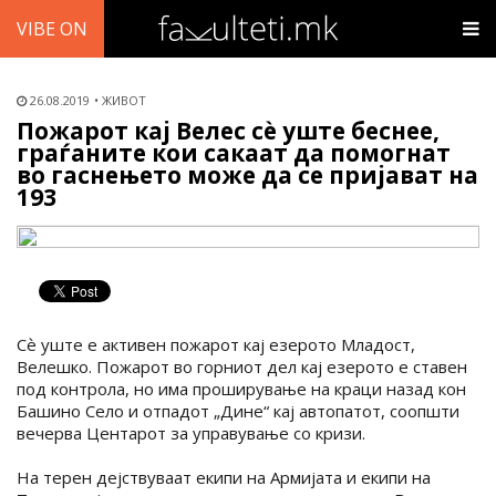
VIBE ON
26.08.2019
ЖИВОТ
Пожарот кај Велес сѐ уште беснее,
граѓаните кои сакаат да помогнат
во гаснењето може да се пријават на
193
Сѐ уште е активен пожарот кај езерото Младост,
Велешко. Пожарот во горниот дел кај езерото е ставен
под контрола, но има проширување на краци назад кон
Башино Село и отпадот „Дине“ кај автопатот, соопшти
вечерва Центарот за управување со кризи.
На терен дејствуваат екипи на Армијата и екипи на