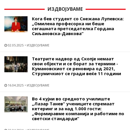
ИЗДВОЈУВАМЕ
Кога бев студент со Снежана Лупевска:
„Омилена професорка ни беше
сегашната претседателка Гордана
Сиљановска-Давкова“
02.05.2025
ИЗДВОЈУВАМЕ
Театрите надвор од Скопје немаат
свои објекти и се борат за термини -
Кумановскиот се реновира од 2021,
Струмичкиот се гради веќе 11 години
16.04.2025
ИЗДВОЈУВАМЕ
Во 4 кујни во средното училиште
„Лазар Танев“ учениците спремаат
кетеринг и за над 1.000 гости:
„Формиравме компанија и работиме по
светски стандарди“