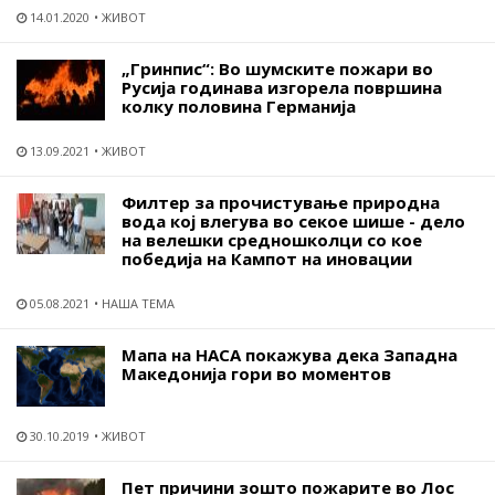
14.01.2020
ЖИВОТ
„Гринпис“: Во шумските пожари во
Русија годинава изгорела површина
колку половина Германија
13.09.2021
ЖИВОТ
Филтер за прочистување природна
вода кој влегува во секое шише - дело
на велешки средношколци со кое
победија на Кампот на иновации
05.08.2021
НАША ТЕМА
Мапа на НАСА покажува дека Западна
Македонија гори во моментов
30.10.2019
ЖИВОТ
Пет причини зошто пожарите во Лос