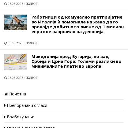
06.08.2026
ЖИВОТ
Работници од комунално претпријатие
во Италија ѝ помогнале на жена да го
пронајде добитното ливче од 1 милион
евра кое завршило на депонија
05.08.2026
ЖИВОТ
Македонија пред Бугарија, но зад
Србија и Црна Гора: Големи разлики во
минималните плати во Европа
05.08.2026
ЖИВОТ
Почетна
Препорачани огласи
Вработување