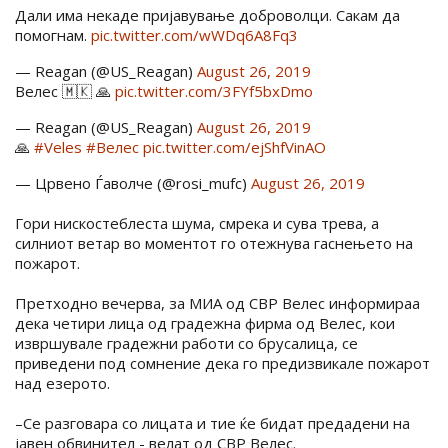
Дали има некаде пријавување доброволци. Сакам да
помогнам.
pic.twitter.com/wWDq6A8Fq3
— Reagan (@US_Reagan)
August 26, 2019
Велес 🇲🇰 🙏
pic.twitter.com/3FYf5bxDmo
— Reagan (@US_Reagan)
August 26, 2019
🙏
#Veles
#Велес
pic.twitter.com/ejShfVinAO
— Црвено Ѓаволче (@rosi_mufc)
August 26, 2019
Гори нискостеблеста шума, смрека и сува трева, а
силниот ветар во моментот го отежнува гаснењето на
пожарот.
Претходно вечерва, за МИА од СВР Велес информираа
дека четири лица од градежна фирма од Велес, кои
извршувале градежни работи со брусалица, се
приведени под сомнение дека го предизвикале пожарот
над езерото.
–Се разговара со лицата и тие ќе бидат предадени на
јавен обвинител - велат од СВР Велес.