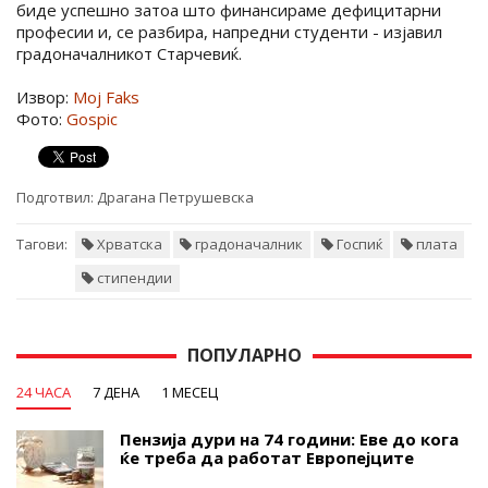
биде успешно затоа што финансираме дефицитарни
професии и, се разбира, напредни студенти - изјавил
градоначалникот Старчевиќ.
Извор:
Moj Faks
Фото:
Gospic
Подготвил:
Драгана Петрушевска
Тагови:
Хрватска
градоначалник
Госпиќ
плата
стипендии
ПОПУЛАРНО
24 ЧАСА
7 ДЕНА
1 МЕСЕЦ
Пензија дури на 74 години: Еве до кога
ќе треба да работат Европејците