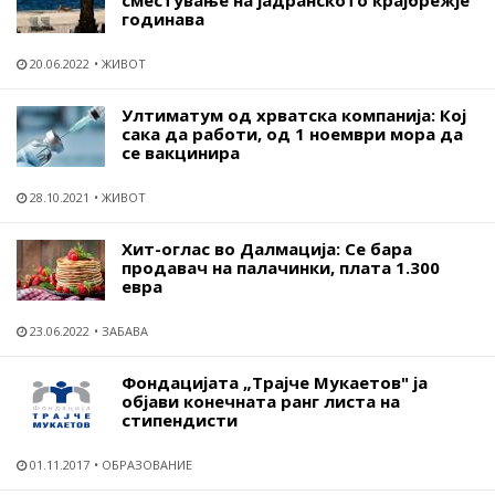
сместување на јадранското крајбрежје
годинава
20.06.2022
ЖИВОТ
Ултиматум од хрватска компанија: Кој
сака да работи, од 1 ноември мора да
се вакцинира
28.10.2021
ЖИВОТ
Хит-оглас во Далмација: Се бара
продавач на палачинки, плата 1.300
евра
23.06.2022
ЗАБАВА
Фондацијата „Трајче Мукаетов" ја
објави конечната ранг листа на
стипендисти
01.11.2017
ОБРАЗОВАНИЕ