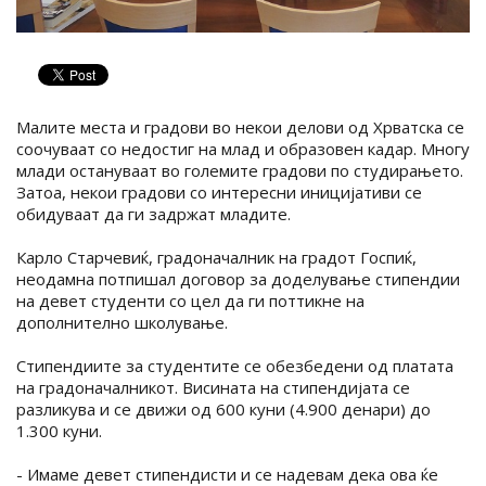
Малите места и градови во некои делови од Хрватска се
соочуваат со недостиг на млад и образовен кадар. Многу
млади остануваат во големите градови по студирањето.
Затоа, некои градови со интересни иницијативи се
обидуваат да ги задржат младите.
Карло Старчевиќ, градоначалник на градот Госпиќ,
неодамна потпишал договор за доделување стипендии
на девет студенти со цел да ги поттикне на
дополнително школување.
Стипендиите за студентите се обезбедени од платата
на градоначалникот. Висината на стипендијата се
разликува и се движи од 600 куни (4.900 денари) до
1.300 куни.
- Имаме девет стипендисти и се надевам дека ова ќе