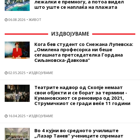
лежалки е премногу, а потоа видел
што уште се наплаќа на плажата
06.08.2026
ЖИВОТ
ИЗДВОЈУВАМЕ
Кога бев студент со Снежана Лупевска:
„Омилена професорка ни беше
сегашната претседателка Гордана
Сиљановска-Давкова“
02.05.2025
ИЗДВОЈУВАМЕ
Театрите надвор од Скопје немаат
свои објекти и се борат за термини -
Кумановскиот се реновира од 2021,
Струмичкиот се гради веќе 11 години
16.04.2025
ИЗДВОЈУВАМЕ
Во 4 кујни во средното училиште
„Лазар Танев“ учениците спремаат