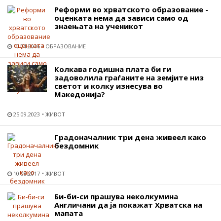
Реформи во хрватското образование -
оценката нема да зависи само од
знаењата на ученикот
17.01.2016
ОБРАЗОВАНИЕ
Колкава годишна плата би ги
задоволила граѓаните на земјите низ
светот и колку изнесува во
Македонија?
25.09.2023
ЖИВОТ
Градоначалник три дена живеел како
бездомник
10.08.2017
ЖИВОТ
Би-би-си прашува неколкумина
Англичани да ја покажат Хрватска на
мапата