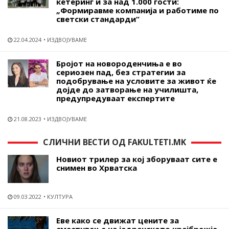
кетеринг и за над 1.000 гости:
„Формиравме компанија и работиме по
светски стандарди“
22.04.2024
ИЗДВОЈУВАМЕ
Бројот на новороденчиња е во
сериозен пад, без стратегии за
подобрување на условите за живот ќе
дојде до затворање на училишта,
предупредуваат експертите
21.08.2023
ИЗДВОЈУВАМЕ
СЛИЧНИ ВЕСТИ ОД FAKULTETI.MK
Новиот трилер за кој зборуваат сите е
снимен во Хрватска
09.03.2022
КУЛТУРА
Еве како се движат цените за