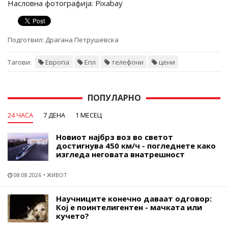
Насловна фотографија: Pixabay
Подготвил:
Драгана Петрушевска
Тагови:
Европа
Епл
телефони
цени
ПОПУЛАРНО
24 ЧАСА
7 ДЕНА
1 МЕСЕЦ
Новиот најбрз воз во светот
достигнува 450 км/ч - погледнете како
изгледа неговата внатрешност
08.08.2026
ЖИВОТ
Научниците конечно даваат одговор:
Кој е поинтелигентен - мачката или
кучето?