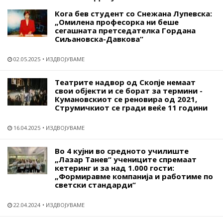
Кога бев студент со Снежана Лупевска:
„Омилена професорка ни беше
сегашната претседателка Гордана
Сиљановска-Давкова“
02.05.2025
ИЗДВОЈУВАМЕ
Театрите надвор од Скопје немаат
свои објекти и се борат за термини -
Кумановскиот се реновира од 2021,
Струмичкиот се гради веќе 11 години
16.04.2025
ИЗДВОЈУВАМЕ
Во 4 кујни во средното училиште
„Лазар Танев“ учениците спремаат
кетеринг и за над 1.000 гости:
„Формиравме компанија и работиме по
светски стандарди“
22.04.2024
ИЗДВОЈУВАМЕ