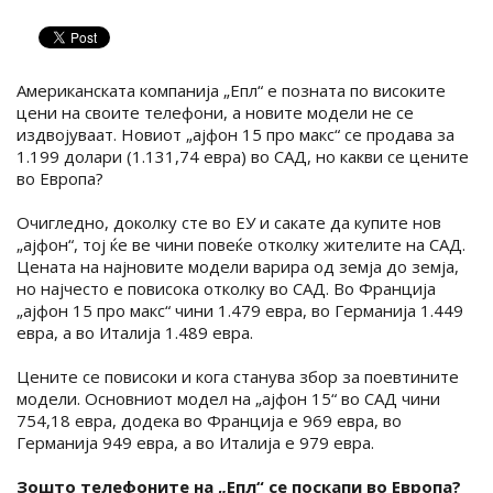
Американската компанија „Епл“ е позната по високите
цени на своите телефони, а новите модели не се
издвојуваат. Новиот „ајфон 15 про макс“ се продава за
1.199 долари (1.131,74 евра) во САД, но какви се цените
во Европа?
Очигледно, доколку сте во ЕУ и сакате да купите нов
„ајфон“, тој ќе ве чини повеќе отколку жителите на САД.
Цената на најновите модели варира од земја до земја,
но најчесто е повисока отколку во САД. Во Франција
„ајфон 15 про макс“ чини 1.479 евра, во Германија 1.449
евра, а во Италија 1.489 евра.
Цените се повисоки и кога станува збор за поевтините
модели. Основниот модел на „ајфон 15“ во САД чини
754,18 евра, додека во Франција е 969 евра, во
Германија 949 евра, а во Италија е 979 евра.
Зошто телефоните на „Епл“ се поскапи во Европа?