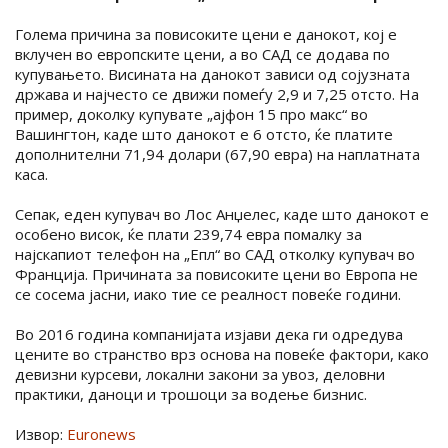
Голема причина за повисоките цени е данокот, кој е
вклучен во европските цени, а во САД се додава по
купувањето. Висината на данокот зависи од сојузната
држава и најчесто се движи помеѓу 2,9 и 7,25 отсто. На
пример, доколку купувате „ајфон 15 про макс“ во
Вашингтон, каде што данокот е 6 отсто, ќе платите
дополнителни 71,94 долари (67,90 евра) на наплатната
каса.
Сепак, еден купувач во Лос Анџелес, каде што данокот е
особено висок, ќе плати 239,74 евра помалку за
најскапиот телефон на „Епл“ во САД отколку купувач во
Франција. Причината за повисоките цени во Европа не
се сосема јасни, иако тие се реалност повеќе години.
Во 2016 година компанијата изјави дека ги одредува
цените во странство врз основа на повеќе фактори, како
девизни курсеви, локални закони за увоз, деловни
практики, даноци и трошоци за водење бизнис.
Извор:
Euronews