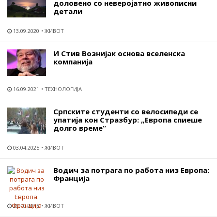
доловено со неверојатно живописни
детали
13.09.2020
ЖИВОТ
И Стив Вознијак основа вселенска
компанија
16.09.2021
ТЕХНОЛОГИЈА
Српските студенти со велосипеди се
упатија кон Стразбур: „Европа спиеше
долго време“
03.04.2025
ЖИВОТ
Водич за потрага по работа низ Европа:
Франција
29.10.2015
ЖИВОТ