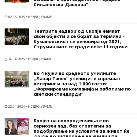
Сиљановска-Давкова“
02.05.2025
ИЗДВОЈУВАМЕ
Театрите надвор од Скопје немаат
свои објекти и се борат за термини -
Кумановскиот се реновира од 2021,
Струмичкиот се гради веќе 11 години
16.04.2025
ИЗДВОЈУВАМЕ
Во 4 кујни во средното училиште
„Лазар Танев“ учениците спремаат
кетеринг и за над 1.000 гости:
„Формиравме компанија и работиме по
светски стандарди“
22.04.2024
ИЗДВОЈУВАМЕ
Бројот на новороденчиња е во
сериозен пад, без стратегии за
подобрување на условите за живот ќе
дојде до затворање на училишта,