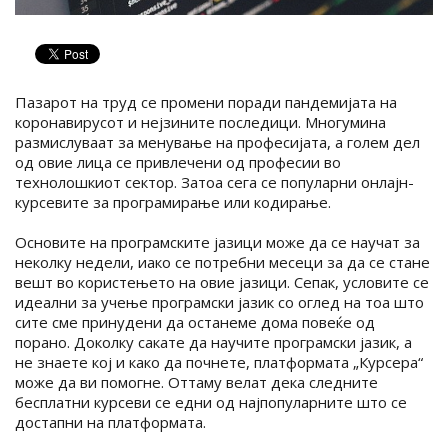
Пазарот на труд се промени поради пандемијата на
коронавирусот и нејзините последици. Многумина
размислуваат за менување на професијата, а голем дел
од овие лица се привлечени од професии во
технолошкиот сектор. Затоа сега се популарни онлајн-
курсевите за програмирање или кодирање.
Основите на програмските јазици може да се научат за
неколку недели, иако се потребни месеци за да се стане
вешт во користењето на овие јазици. Сепак, условите се
идеални за учење програмски јазик со оглед на тоа што
сите сме принудени да останеме дома повеќе од
порано. Доколку сакате да научите програмски јазик, а
не знаете кој и како да почнете, платформата „Курсера“
може да ви помогне. Оттаму велат дека следните
бесплатни курсеви се едни од најпопуларните што се
достапни на платформата.