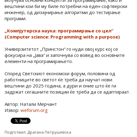
вклучува основни концепти за програмирање, како и
вештини кои би му биле потребни на еден софтверски
инженер, од дизајнирање алгоритми до тестирање
програми.
„Компјутерска наука: програмирање со цел“
(Computer science: Programming with a purpose)
Универзитетот „Принстон“ го нуди овој курс кој се
фокусира на „Јава“ и започнува со вовед во основните
елементи на програмирањето.
Според Светскиот економски форум, половина од
работниците во светот ќе треба да научат нови
вештини до 2025 година, а дури и оние што ќе ги
задржат сегашните позиции ќе треба да се адаптираат.
Автор: Натали Мерчант
Извор:
weforum.org
Подготвил:
Драгана Петрушевска