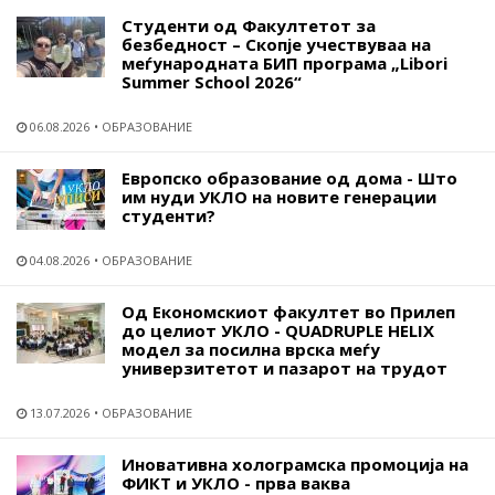
Студенти од Факултетот за
безбедност – Скопје учествуваа на
меѓународната БИП програма „Libori
Summer School 2026“
06.08.2026
ОБРАЗОВАНИЕ
Европско образование од дома - Што
им нуди УКЛО на новите генерации
студенти?
04.08.2026
ОБРАЗОВАНИЕ
Од Економскиот факултет во Прилеп
до целиот УКЛО - QUADRUPLE HELIX
модел за посилна врска меѓу
универзитетот и пазарот на трудот
13.07.2026
ОБРАЗОВАНИЕ
Иновативна холограмска промоција на
ФИКТ и УКЛО - прва ваква