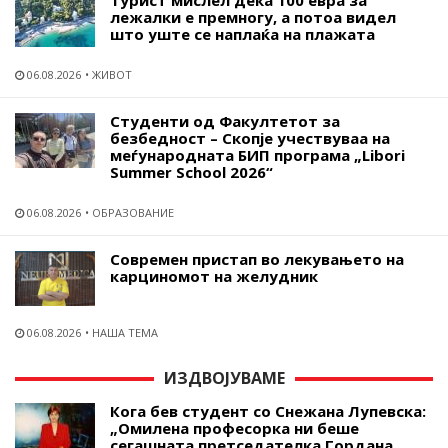
лежалки е премногу, а потоа видел
што уште се наплаќа на плажата
06.08.2026
ЖИВОТ
Студенти од Факултетот за
безбедност – Скопје учествуваа на
меѓународната БИП програма „Libori
Summer School 2026“
06.08.2026
ОБРАЗОВАНИЕ
Современ пристап во лекувањето на
карциномот на желудник
06.08.2026
НАША ТЕМА
ИЗДВОЈУВАМЕ
Кога бев студент со Снежана Лупевска:
„Омилена професорка ни беше
сегашната претседателка Гордана