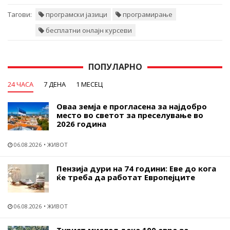
Тагови:
програмски јазици
програмирање
бесплатни онлајн курсеви
ПОПУЛАРНО
24 ЧАСА
7 ДЕНА
1 МЕСЕЦ
Оваа земја е прогласена за најдобро
место во светот за преселување во
2026 година
06.08.2026
ЖИВОТ
Пензија дури на 74 години: Еве до кога
ќе треба да работат Европејците
06.08.2026
ЖИВОТ
Турист мислел дека 100 евра за