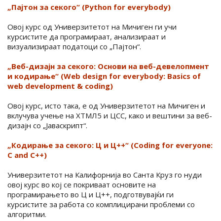
„Пајтон за секого“ (Python for everybody)
Овој курс од Универзитетот на Мичиген ги учи
курсистите да програмираат, анализираат и
визуализираат податоци со „Пајтон“.
„Веб-дизајн за секого: Основи на веб-девелопмент
и кодирање“ (Web design for everybody: Basics of
web development & coding)
Овој курс, исто така, е од Универзитетот на Мичиген и
вклучува учење на ХТМЛ5 и ЦСС, како и вештини за веб-
дизајн со „Јаваскрипт“.
„Кодирање за секого: Ц и Ц++“ (Coding for everyone:
C and C++)
Универзитетот на Калифорнија во Санта Круз го нуди
овој курс во кој се покриваат основите на
програмирањето во Ц и Ц++, подготвувајќи ги
курсистите за работа со комплицирани проблеми со
алгоритми.