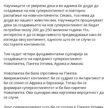
Научниците се уверени дека и во иднина ќе дојде до
создавање на нов суперконтинент и повторно
распаѓање на нови континенти. Секако, тоа нема да
дојде во нашиот животен век. Научниците проценуваат
дека за создавањето на нов суперконтинент ќе бидат
потребни околу 200 до 250 милиони години. Но,
интересно е да се види нивното предвидување како ќе
изгледа овој континент, односно што ќе се случи со
постојните континенти.
Тие нудат четири фундаментални сценарија за
создавањето на наредниот суперконтинент:
Новопангеа, Пангеа Ултима, Аурика и Амасиа.
Новопангеа би била спротивна на Пангеа.
Американскиот континент би се судрил со Антарктикот и
би се споил со Африка и Евроазија. Тогаш би се
формирал суперконтинентот и би бил наречен
Новопангеа. Ова сценарио има најголема веројатност да
се случи.
Друг суперконтинент што би се создал е Пангеа Ултима,