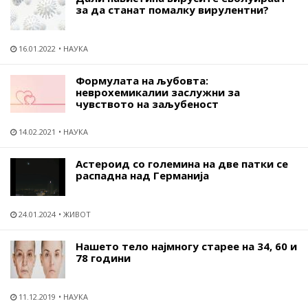
за да станат помалку вирулентни?
16.01.2022
НАУКА
Формулата на љубовта:
неврохемикалии заслужни за
чувството на заљубеност
14.02.2021
НАУКА
Астероид со големина на две патки се
распадна над Германија
24.01.2024
ЖИВОТ
Нашето тело најмногу старее на 34, 60 и
78 години
11.12.2019
НАУКА