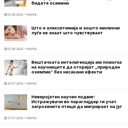
бидете осамени
03.08.2026
НАУКА
Што е алекситимија и зошто милиони
луѓе не знаат што чувствуваат
02.08.2026
НАУКА
Вештачката интелигенција им помогна
на научниците да откријат „природен
оземпик“ без несакани ефекти
30.07.2026
НАУКА
Неверојатен научен подвиг:
Истражувачи во параглајдер ги учат
загрозените птици да мигрираат на југ
27.07.2026
НАУКА