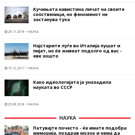
Кучињата навистина личат на своите
сопственици, но феноменот не
застанува тука
28.11.2018
НАУКА
Најстарите луѓе во Италија пушат и
пијат, но ќе живеат подолго од вас -
еве зошто
19.12.2017
НАУКА
Како идеологијата ја уназадила
науката во СССР
29.08.2018
НАУКА
НАУКА
Патувајте почесто - ќе имате подобра
меморија, поздрав мозок и нема да