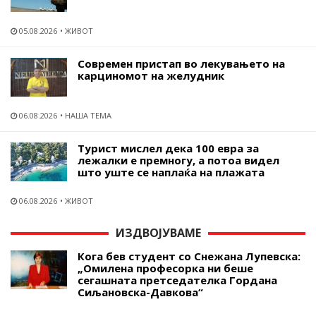
05.08.2026
ЖИВОТ
Современ пристап во лекувањето на
карциномот на желудник
06.08.2026
НАША ТЕМА
Турист мислел дека 100 евра за
лежалки е премногу, а потоа видел
што уште се наплаќа на плажата
06.08.2026
ЖИВОТ
ИЗДВОЈУВАМЕ
Кога бев студент со Снежана Лупевска:
„Омилена професорка ни беше
сегашната претседателка Гордана
Сиљановска-Давкова“