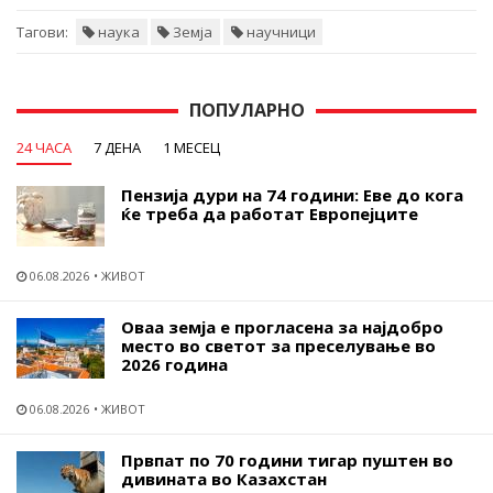
Тагови:
наука
Земја
научници
ПОПУЛАРНО
24 ЧАСА
7 ДЕНА
1 МЕСЕЦ
Пензија дури на 74 години: Еве до кога
ќе треба да работат Европејците
06.08.2026
ЖИВОТ
Оваа земја е прогласена за најдобро
место во светот за преселување во
2026 година
06.08.2026
ЖИВОТ
Првпат по 70 години тигар пуштен во
дивината во Казахстан