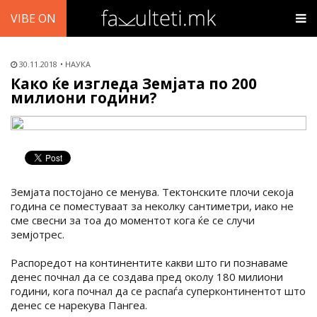
VIBE ON
30.11.2018
НАУКА
Како ќе изгледа Земјата по 200
милиони години?
Земјата постојано се менува. Тектонските плочи секоја
година се поместуваат за неколку сантиметри, иако не
сме свесни за тоа до моментот кога ќе се случи
земјотрес.
Распоредот на континентите какви што ги познаваме
денес почнал да се создава пред околу 180 милиони
години, кога почнал да се распаѓа суперконтинентот што
денес се нарекува Пангеа.