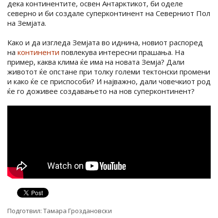
дека континентите, освен Антарктикот, би оделе
северно и би создале суперконтинент на Северниот Пол
на Земјата.
Како и да изгледа Земјата во иднина, новиот распоред
на
континенти
повлекува интересни прашања. На
пример, каква клима ќе има на новата Земја? Дали
животот ќе опстане при толку големи тектонски промени
и како ќе се приспособи? И најважно, дали човечкиот род
ќе го доживее создавањето на нов суперконтинент?
Подготвил:
Тамара Гроздановски