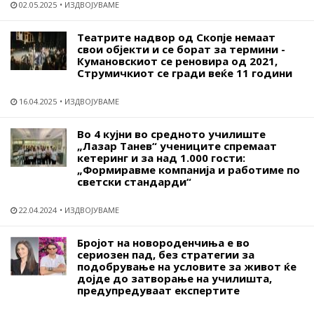
02.05.2025
ИЗДВОЈУВАМЕ
Театрите надвор од Скопје немаат
свои објекти и се борат за термини -
Кумановскиот се реновира од 2021,
Струмичкиот се гради веќе 11 години
16.04.2025
ИЗДВОЈУВАМЕ
Во 4 кујни во средното училиште
„Лазар Танев“ учениците спремаат
кетеринг и за над 1.000 гости:
„Формиравме компанија и работиме по
светски стандарди“
22.04.2024
ИЗДВОЈУВАМЕ
Бројот на новороденчиња е во
сериозен пад, без стратегии за
подобрување на условите за живот ќе
дојде до затворање на училишта,
предупредуваат експертите