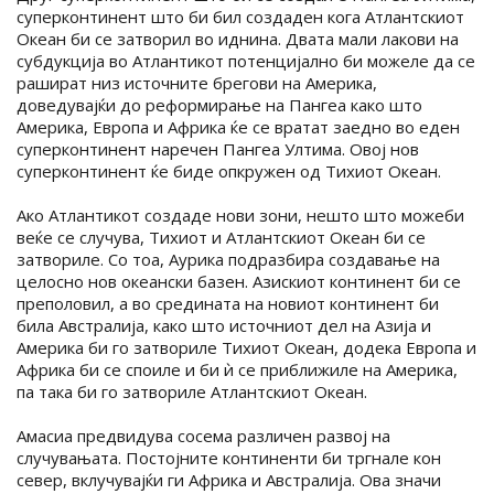
суперконтинент што би бил создаден кога Атлантскиот
Океан би се затворил во иднина. Двата мали лакови на
субдукција во Атлантикот потенцијално би можеле да се
рашират низ источните брегови на Америка,
доведувајќи до реформирање на Пангеа како што
Америка, Европа и Африка ќе се вратат заедно во еден
суперконтинент наречен Пангеа Ултима. Овој нов
суперконтинент ќе биде опкружен од Тихиот Океан.
Ако Атлантикот создаде нови зони, нешто што можеби
веќе се случува, Тихиот и Атлантскиот Океан би се
затвориле. Со тоа, Аурика подразбира создавање на
целосно нов океански базен. Азискиот континент би се
преполовил, а во средината на новиот континент би
била Австралија, како што источниот дел на Азија и
Америка би го затвориле Тихиот Океан, додека Европа и
Африка би се споиле и би ѝ се приближиле на Америка,
па така би го затвориле Атлантскиот Океан.
Амасиа предвидува сосема различен развој на
случувањата. Постојните континенти би тргнале кон
север, вклучувајќи ги Африка и Австралија. Ова значи