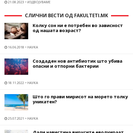
21.08.2023
ИЗДВОЈУВАМЕ
СЛИЧНИ ВЕСТИ ОД FAKULTETI.MK
Колку сон ни е потребен во зависност
од нашата возраст?
16.06.2018
НАУКА
Создаден нов антибиотик што убива
опасни и отпорни бактерии
18.11.2022
НАУКА
Што го прави мирисот на морето толку
уникатен?
25.07.2021
НАУКА
Дали навистина вирусите еволуираат