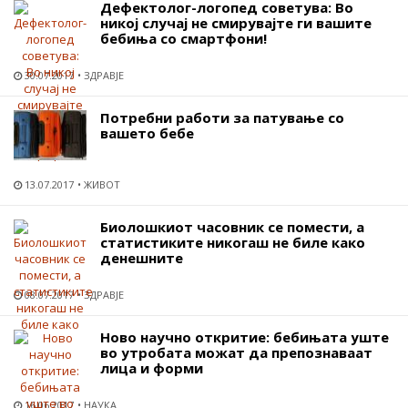
Дефектолог-логопед советува: Во
никој случај не смирувајте ги вашите
бебиња со смартфони!
30.07.2017
ЗДРАВЈЕ
Потребни работи за патување со
вашето бебе
13.07.2017
ЖИВОТ
Биолошкиот часовник се помести, а
статистиките никогаш не биле како
денешните
08.07.2017
ЗДРАВЈЕ
Ново научно откритие: бебињата уште
во утробата можат да препознаваат
лица и форми
16.06.2017
НАУКА