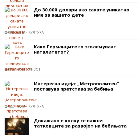
До 30.000 долари ако сакате уникатно
име за вашето дете
08.05.2018
КУЛТУРА
Како Германците го зголемуваат
наталитетот?
08.04.2018
ЖИВОТ
Интересна идеја: „Метрополитен“
поставува претстава за бебиња
02.04.2018
КУЛТУРА
Докажано е колку се важни
татковците за развојот на бебињата