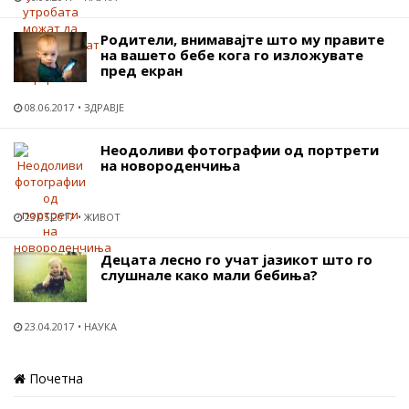
Родители, внимавајте што му правите
на вашето бебе кога го изложувате
пред екран
08.06.2017
ЗДРАВЈЕ
Неодоливи фотографии од портрети
на новороденчиња
23.05.2017
ЖИВОТ
Децата лесно го учат јазикот што го
слушнале како мали бебиња?
23.04.2017
НАУКА
Почетна