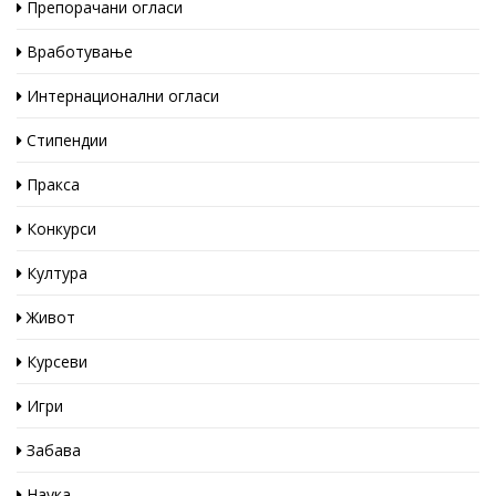
Препорачани огласи
Вработување
Интернационални огласи
Стипендии
Пракса
Конкурси
Култура
Живот
Курсеви
Игри
Забава
Наука