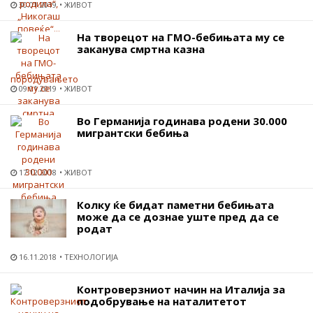
30.01.2019
ЖИВОТ
На творецот на ГМО-бебињата му се
заканува смртна казна
09.01.2019
ЖИВОТ
Во Германија годинава родени 30.000
мигрантски бебиња
17.12.2018
ЖИВОТ
Колку ќе бидат паметни бебињата
може да се дознае уште пред да се
родат
16.11.2018
ТЕХНОЛОГИЈА
Контроверзниот начин на Италија за
подобрување на наталитетот