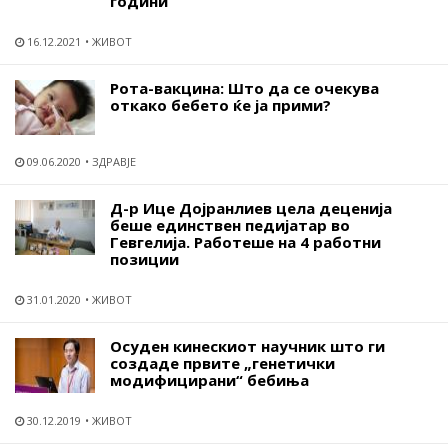
години
16.12.2021
ЖИВОТ
Рота-вакцина: Што да се очекува
откако бебето ќе ја прими?
09.06.2020
ЗДРАВЈЕ
Д-р Ице Дојранлиев цела деценија
беше единствен педијатар во
Гевгелија. Работеше на 4 работни
позиции
31.01.2020
ЖИВОТ
Осуден кинескиот научник што ги
создаде првите „генетички
модифицирани“ бебиња
30.12.2019
ЖИВОТ