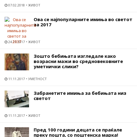
07.02.2018
ЖИВОТ
Ова се најпопуларните имиња во светот
за 2017
24.11.2017
ЖИВОТ
Зошто бебињата изгледале како
возрасни мажи во средновековните
уметнички слики?
11.11.2017
УМЕТНОСТ
Забранетите имиња за бебињата низ
светот
11.11.2017
ЖИВОТ
Пред 100 години децата се праќале
преку пошта, со поштенска марка!