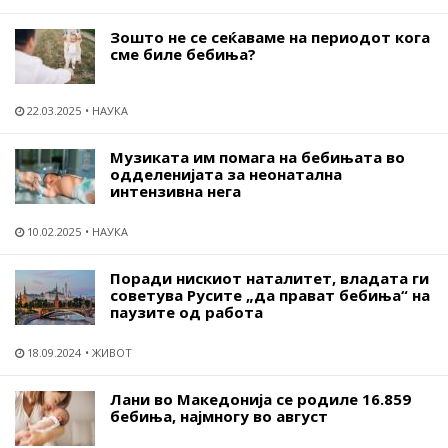
Зошто не се сеќаваме на периодот кога
сме биле бебиња?
22.03.2025
НАУКА
Музиката им помага на бебињата во
одделенијата за неонатална
интензивна нега
10.02.2025
НАУКА
Поради нискиот наталитет, владата ги
советува Русите „да прават бебиња“ на
паузите од работа
18.09.2024
ЖИВОТ
Лани во Македонија се родиле 16.859
бебиња, најмногу во август