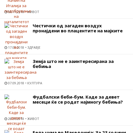
06.11.2018
ЖИВОТ
Честички од загаден воздух
пронајдени во плацентите на мајките
17.09.2018
ЗДРАВЈЕ
Земја што не е заинтересирана за
бебиња
07.09.2018
КУЛТУРА
Фудбалски беби-бум. Каде за девет
месеци ќе се родат најмногу бебиња?
28.06.2018
ЖИВОТ
Бела чума во Македонија: За 23 години