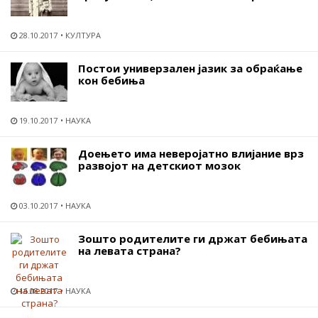
28.10.2017
КУЛТУРА
Постои универзален јазик за обраќање
кон бебиња
19.10.2017
НАУКА
Доењето има неверојатно влијание врз
развојот на детскиот мозок
03.10.2017
НАУКА
Зошто родителите ги држат бебињата
на левата страна?
16.08.2017
НАУКА