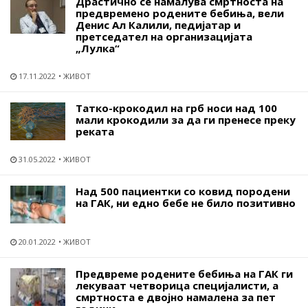
Драстично се намалува смртноста на
предвремено родените бебиња, вели
Денис Ал Калили, педијатар и
претседател на организацијата
„Лулка“
17.11.2022
ЖИВОТ
Татко-крокодил на грб носи над 100
мали крокодили за да ги пренесе преку
реката
31.05.2022
ЖИВОТ
Над 500 пациентки со ковид породени
на ГАК, ни едно бебе не било позитивно
20.01.2022
ЖИВОТ
Предвреме родените бебиња на ГАК ги
лекуваат четворица специјалисти, а
смртноста е двојно намалена за пет