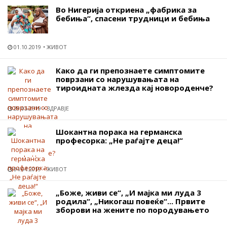
Во Нигерија откриена „фабрика за
бебиња“, спасени трудници и бебиња
01.10.2019
ЖИВОТ
Како да ги препознаете симптомите
поврзани со нарушувањата на
тироидната жлезда кај новороденче?
29.05.2019
ЗДРАВЈЕ
Шокантна порака на германска
професорка: „Не раѓајте деца!“
04.04.2019
ЖИВОТ
„Боже, живи се“, „И мајка ми луда 3
родила“, „Никогаш повеќе“... Првите
зборови на жените по породувањето