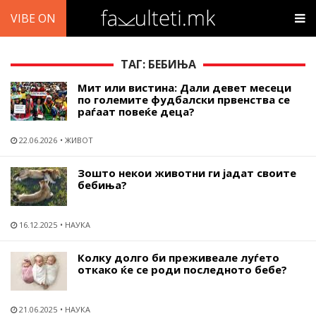
VIBE ON
ТАГ: БЕБИЊА
Мит или вистина: Дали девет месеци
по големите фудбалски првенства се
раѓаат повеќе деца?
22.06.2026
ЖИВОТ
Зошто некои животни ги јадат своите
бебиња?
16.12.2025
НАУКА
Колку долго би преживеале луѓето
откако ќе се роди последното бебе?
21.06.2025
НАУКА