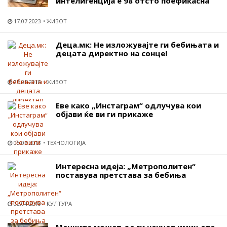
интелигенција е 98 отсто поефикасна
17.07.2023
ЖИВОТ
Деца.мк: Не изложувајте ги бебињата и
децата директно на сонце!
23.05.2018
ЖИВОТ
Еве како „Инстаграм“ одлучува кои
објави ќе ви ги прикаже
05.06.2018
ТЕХНОЛОГИЈА
Интересна идеја: „Метрополитен“
поставува претстава за бебиња
02.04.2018
КУЛТУРА
Мачките можат да ги научат имињата