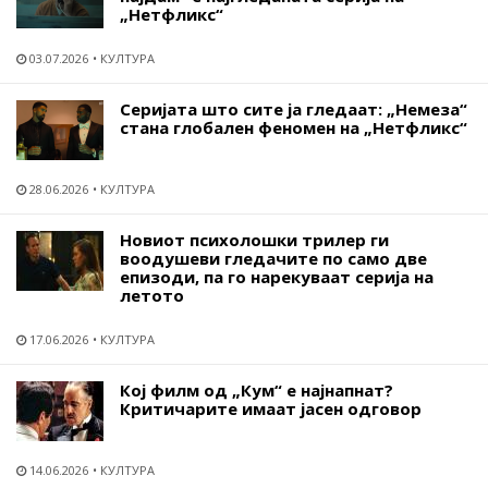
„Нетфликс“
03.07.2026
КУЛТУРА
Серијата што сите ја гледаат: „Немеза“
стана глобален феномен на „Нетфликс“
28.06.2026
КУЛТУРА
Новиот психолошки трилер ги
воодушеви гледачите по само две
епизоди, па го нарекуваат серија на
летото
17.06.2026
КУЛТУРА
Кој филм од „Кум“ е најнапнат?
Критичарите имаат јасен одговор
14.06.2026
КУЛТУРА