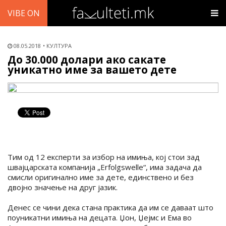
VIBE ON
08.05.2018
КУЛТУРА
До 30.000 долари ако сакате
уникатно име за вашето дете
Тим од 12 експерти за избор на имиња, кој стои зад
швајцарската компанија „Erfolgswelle“, има задача да
смисли оригинално име за дете, единствено и без
двојно значење на друг јазик.
Денес се чини дека стана практика да им се даваат што
поуникатни имиња на децата. Џон, Џејмс и Ема во