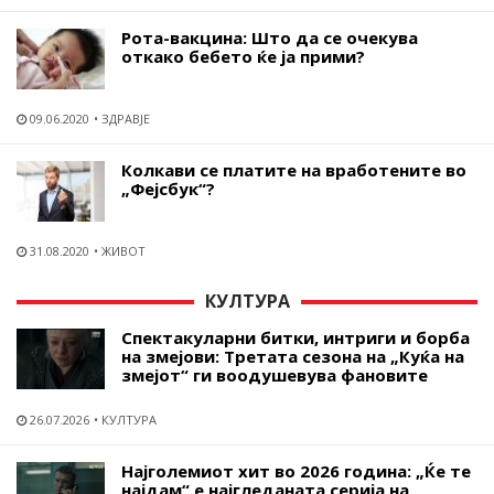
Рота-вакцина: Што да се очекува
откако бебето ќе ја прими?
09.06.2020
ЗДРАВЈЕ
Колкави се платите на вработените во
„Фејсбук“?
31.08.2020
ЖИВОТ
КУЛТУРА
Спектакуларни битки, интриги и борба
на змејови: Третата сезона на „Куќа на
змејот“ ги воодушевува фановите
26.07.2026
КУЛТУРА
Најголемиот хит во 2026 година: „Ќе те
најдам“ е најгледаната серија на