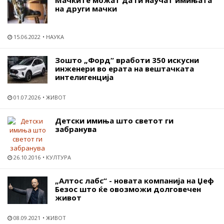
на други мачки
15.06.2022
НАУКА
Зошто „Форд“ вработи 350 искусни
инженери во ерата на вештачката
интелигенција
01.07.2026
ЖИВОТ
Детски имиња што светот ги
забранува
26.10.2016
КУЛТУРА
„Алтос лабс“ - новата компанија на Џеф
Безос што ќе овозможи долговечен
живот
08.09.2021
ЖИВОТ