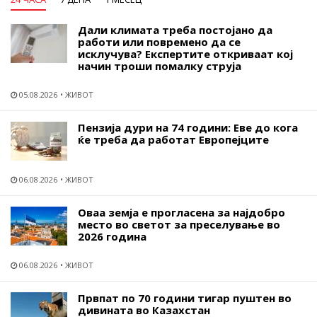
Дали климата треба постојано да
работи или повремено да се
исклучува? Експертите откриваат кој
начин троши помалку струја
05.08.2026
ЖИВОТ
Пензија дури на 74 години: Еве до кога
ќе треба да работат Европејците
06.08.2026
ЖИВОТ
Оваа земја е прогласена за најдобро
место во светот за преселување во
2026 година
06.08.2026
ЖИВОТ
Првпат по 70 години тигар пуштен во
дивината во Казахстан