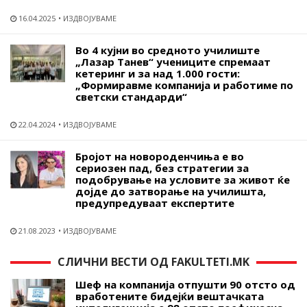
16.04.2025
ИЗДВОЈУВАМЕ
Во 4 кујни во средното училиште
„Лазар Танев“ учениците спремаат
кетеринг и за над 1.000 гости:
„Формиравме компанија и работиме по
светски стандарди“
22.04.2024
ИЗДВОЈУВАМЕ
Бројот на новороденчиња е во
сериозен пад, без стратегии за
подобрување на условите за живот ќе
дојде до затворање на училишта,
предупредуваат експертите
21.08.2023
ИЗДВОЈУВАМЕ
СЛИЧНИ ВЕСТИ ОД FAKULTETI.MK
Шеф на компанија отпушти 90 отсто од
вработените бидејќи вештачката