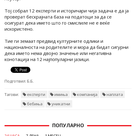
Тој собрал 12 експерти и историчари чија задача е да ја
проверат бескрајната база на податоци за да се
осигурат дека името што го смислиле не е веќе
искористено.
Тие ги земаат предвид културните одлики и
националноста на родителите и мора да бидат сигурни
дека името нема двојно значење или негативна
конотација на 12 најпопуларни јазици.
Подготвил:
Б.Б.
Тагови:
експерти
имиња
компанија
наплата
бебиња
уникатни
ПОПУЛАРНО
24 ЧАСА
7 ДЕНА
1 МЕСЕЦ