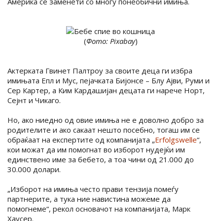
Америка се заменети со многу понеобични имиња.
(
Фото: Pixabay
)
Актерката Гвинет Палтроу за своите деца ги избра
имињата Епл и Мус, пејачката Бијонсе – Блу Ајви, Руми и
Сер Картер, а Ким Кардашијан децата ги нарече Норт,
Сејнт и Чикаго.
Но, ако ниедно од овие имиња не е доволно добро за
родителите и ако сакаат нешто посебно, тогаш им се
обраќаат на експертите од компанијата „
Erfolgswelle
“,
кои можат да им помогнат во изборот нудејќи им
единствено име за бебето, а тоа чини од 21.000 до
30.000 долари.
„Изборот на имиња често прави тензија помеѓу
партнерите, а тука ние навистина можеме да
помогнеме“, рекол основачот на компанијата, Марк
Хаусер.