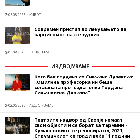
05.08.2026
ЖИВОТ
Современ пристап во лекувањето на
карциномот на желудник
06.08.2026
НАША ТЕМА
ИЗДВОЈУВАМЕ
Кога бев студент со Снежана Лупевска:
„Омилена професорка ни беше
сегашната претседателка Гордана
Сиљановска-Давкова“
02.05.2025
ИЗДВОЈУВАМЕ
Театрите надвор од Скопје немаат
свои објекти и се борат за термини -
Кумановскиот се реновира од 2021,
Струмичкиот се гради веќе 11 години