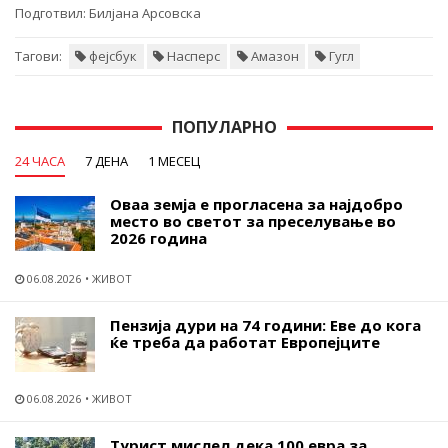
Подготвил:
Билјана Арсовска
Тагови:
фејсбук
Насперс
Амазон
Гугл
ПОПУЛАРНО
24 ЧАСА
7 ДЕНА
1 МЕСЕЦ
Оваа земја е прогласена за најдобро
место во светот за преселување во
2026 година
06.08.2026
ЖИВОТ
Пензија дури на 74 години: Еве до кога
ќе треба да работат Европејците
06.08.2026
ЖИВОТ
Турист мислел дека 100 евра за