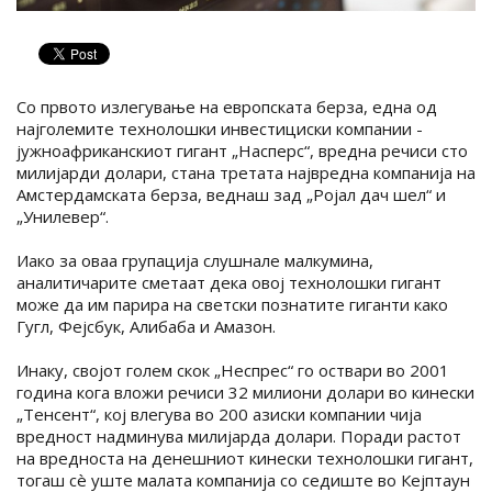
Со првото излегување на европската берза, една од
најголемите технолошки инвестициски компании -
јужноафриканскиот гигант „Насперс“, вредна речиси сто
милијарди долари, стана третата највредна компанија на
Амстердамската берза, веднаш зад „Ројал дач шел“ и
„Унилевер“.
Иако за оваа групација слушнале малкумина,
аналитичарите сметаат дека овој технолошки гигант
може да им парира на светски познатите гиганти како
Гугл, Фејсбук, Алибаба и Амазон.
Инаку, својот голем скок „Неспрес“ го оствари во 2001
година кога вложи речиси 32 милиони долари во кинески
„Тенсент“, кој влегува во 200 азиски компании чија
вредност надминува милијарда долари. Поради растот
на вредноста на денешниот кинески технолошки гигант,
тогаш сè уште малата компанија со седиште во Кејптаун