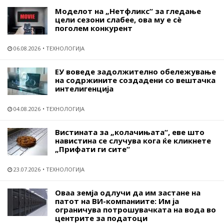
Моделот на „Нетфликс“ за гледање
цели сезони слабее, ова му е сѐ
поголем конкурент
06.08.2026
ТЕХНОЛОГИЈА
ЕУ воведе задолжително обележување
на содржините создадени со вештачка
интелигенција
04.08.2026
ТЕХНОЛОГИЈА
Вистината за „колачињата“, еве што
навистина се случува кога ќе кликнете
„Прифати ги сите“
23.07.2026
ТЕХНОЛОГИЈА
Оваа земја одлучи да им застане на
патот на ВИ-компаниите: Им ја
ограничува потрошувачката на вода во
центрите за податоци