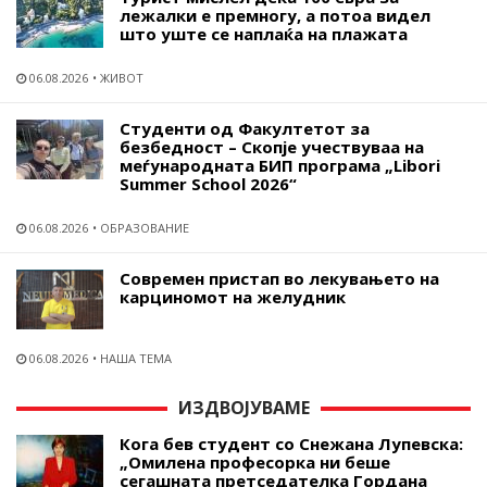
лежалки е премногу, а потоа видел
што уште се наплаќа на плажата
06.08.2026
ЖИВОТ
Студенти од Факултетот за
безбедност – Скопје учествуваа на
меѓународната БИП програма „Libori
Summer School 2026“
06.08.2026
ОБРАЗОВАНИЕ
Современ пристап во лекувањето на
карциномот на желудник
06.08.2026
НАША ТЕМА
ИЗДВОЈУВАМЕ
Кога бев студент со Снежана Лупевска:
„Омилена професорка ни беше
сегашната претседателка Гордана