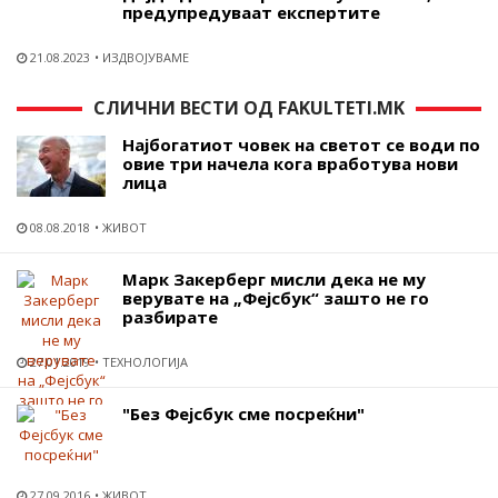
предупредуваат експертите
21.08.2023
ИЗДВОЈУВАМЕ
СЛИЧНИ ВЕСТИ ОД FAKULTETI.MK
Најбогатиот човек на светот се води по
овие три начела кога вработува нови
лица
08.08.2018
ЖИВОТ
Марк Закерберг мисли дека не му
верувате на „Фејсбук“ зашто не го
разбирате
27.01.2019
ТЕХНОЛОГИЈА
"Без Фејсбук сме посреќни"
27.09.2016
ЖИВОТ