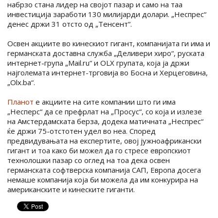
набрзо стана лидер на својот пазар и само на таа
инвестиција заработи 130 милијарди долари. „Неспрес“
денес држи 31 отсто од „Тенсент“.
Освен акциите во кинескиот гигант, компанијата ги има и
германската доставна служба „Деливери хиро“, руската
интернет-група „Mail.ru“ и OLX групата, која ја држи
најголемата интернет-трговија во Босна и Херцеговина,
„Olx.ba“.
Планот
е акциите на сите компании што ги има
„Несперс“ да се префрлат на „Просус“, со која и излезе
на Амстердамската берза, додека матичната „Неспрес“
ќе држи 75-отстотен удел во неа. Според
предвидувањата на експертите, овој јужноафрикански
гигант и тоа како би можел да го стресе европскиот
технолошки пазар со оглед на тоа дека освен
германската софтверска компанија САП, Европа досега
немаше компанија која би можела да им конкурира на
американските и кинеските гиганти.