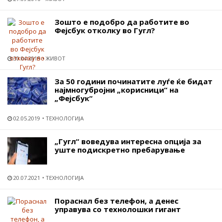
Зошто е подобро да работите во
Фејсбук отколку во Гугл?
30.04.2015
ЖИВОТ
За 50 години починатите луѓе ќе бидат
најмногубројни „корисници“ на
„Фејсбук“
02.05.2019
ТЕХНОЛОГИЈА
„Гугл“ воведува интересна опција за
уште подискретно пребарување
20.07.2021
ТЕХНОЛОГИЈА
Пораснал без телефон, а денес
управува со технолошки гигант