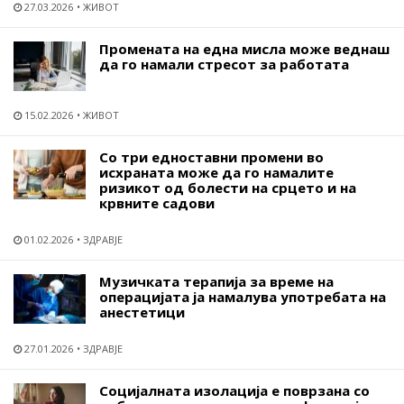
27.03.2026
ЖИВОТ
Промената на една мисла може веднаш
да го намали стресот за работата
15.02.2026
ЖИВОТ
Со три едноставни промени во
исхраната може да го намалите
ризикот од болести на срцето и на
крвните садови
01.02.2026
ЗДРАВЈЕ
Музичката терапија за време на
операцијата ја намалува употребата на
анестетици
27.01.2026
ЗДРАВЈЕ
Социјалната изолација е поврзана со