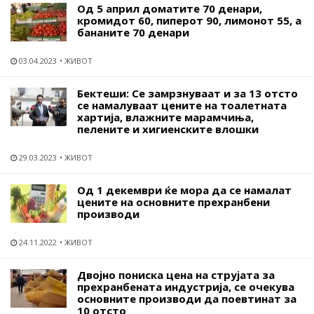
Од 5 април доматите 70 денари,
кромидот 60, пиперот 90, лимонот 55, а
бананите 70 денари
03.04.2023
ЖИВОТ
Бектеши: Се замрзнуваат и за 13 отсто
се намалуваат цените на тоалетната
хартија, влажните марамчиња,
пелените и хигиенските влошки
29.03.2023
ЖИВОТ
Од 1 декември ќе мора да се намалат
цените на основните прехранбени
производи
24.11.2022
ЖИВОТ
Двојно пониска цена на струјата за
прехранбената индустрија, се очекува
основните производи да поевтинат за
10 отсто