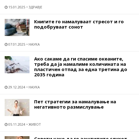
15.01.2025
ЗДРАВЈЕ
Книгите го намалуваат стресот и го
подобруваат сонот
07.01.2025
НАУКА
Ако сакаме да ги спасиме океаните,
треба да ја намалиме количината на
пластичен отпад за една третина до
2035 година
29.12.2024
НАУКА
Пет стратегии за намалување на
негативното размислување
05.11.2024
ЖИВОТ
Совети како да го заштитите слухот