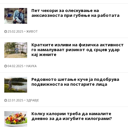
Пет чекори за олеснување на
анксиозноста при губење на работата
25.02.2025
ЖИВОТ
Кратките изливи на физичка активност
го намалуваат ризикот од срцев удар
кај жените
04.02.2025
НАУКА
Редовното шетање куче ја подобрува
подвижноста на постарите лица
22.01.2025
ЗДРАВЈЕ
Колку калории треба да намалите
дневно за да изгубите килограми?