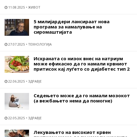
11.08.2025
ЖИВОТ
5 милијардери лансираат нова
програма за намалување на
сиромаштијата
27.07.2025
ТЕХНОЛОГИЈА
Исхраната со низок внес на натриум
може ефикасно да го намали крвниот
притисок кај луѓето со дијабетес тип 2
22.06.2025
ЗДРАВЈЕ
Седењето може да го намали мозокот
(а вежбањето нема да помогне)
22.05.2025
ЗДРАВЈЕ
Лекувањето на високиот крвен