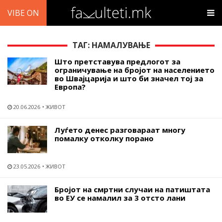
VIBE ON
ТАГ: НАМАЛУВАЊЕ
Што претставува предлогот за
ограничување на бројот на населението
во Швајцарија и што би значел тој за
Европа?
20.06.2026
ЖИВОТ
Луѓето денес разговараат многу
помалку отколку порано
23.05.2026
ЖИВОТ
Бројот на смртни случаи на патиштата
во ЕУ се намалил за 3 отсто лани