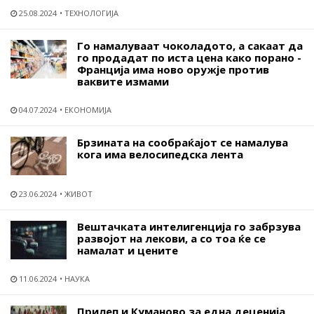
25.08.2024
ТЕХНОЛОГИЈА
Го намалуваат чоколадото, а сакаат да
го продадат по иста цена како порано -
Франција има ново оружје против
ваквите измами
04.07.2024
ЕКОНОМИЈА
Брзината на сообраќајот се намалува
кога има велосипедска лента
23.06.2024
ЖИВОТ
Вештачката интелигенција го забрзува
развојот на лекови, а со тоа ќе се
намалат и цените
11.06.2024
НАУКА
Прилеп и Куманово за една деценија