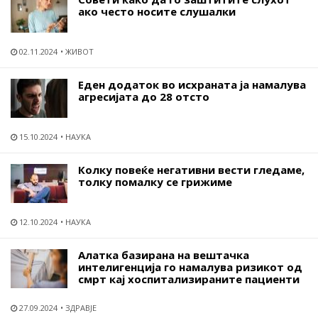
ако често носите слушалки
02.11.2024
ЖИВОТ
Еден додаток во исхраната ја намалува
агресијата до 28 отсто
15.10.2024
НАУКА
Колку повеќе негативни вести гледаме,
толку помалку се грижиме
12.10.2024
НАУКА
Алатка базирана на вештачка
интелигенција го намалува ризикот од
смрт кај хоспитализираните пациенти
27.09.2024
ЗДРАВЈЕ