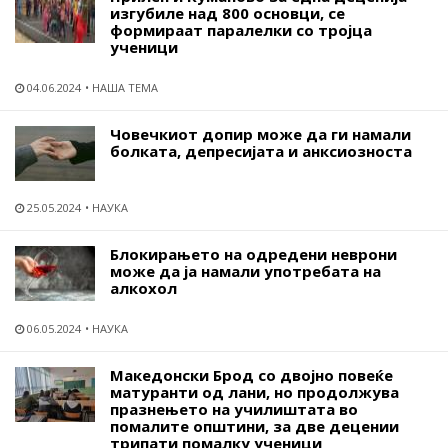
изгубиле над 800 основци, се
формираат паралелки со тројца
ученици
04.06.2024
НАША ТЕМА
Човечкиот допир може да ги намали
болката, депресијата и анксиозноста
25.05.2024
НАУКА
Блокирањето на одредени неврони
може да ја намали употребата на
алкохол
06.05.2024
НАУКА
Македонски Брод со двојно повеќе
матуранти од лани, но продолжува
празнењето на училиштата во
помалите општини, за две децении
трипати помалку ученици