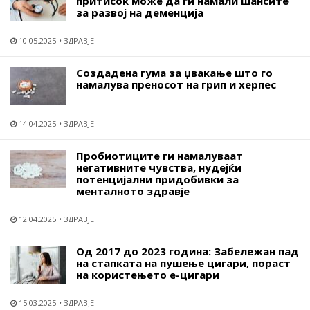
притисок може да ги намали шансите
за развој на деменција
10.05.2025
ЗДРАВЈЕ
Создадена гума за џвакање што го
намалува преносот на грип и херпес
14.04.2025
ЗДРАВЈЕ
Пробиотиците ги намалуваат
негативните чувства, нудејќи
потенцијални придобивки за
менталното здравје
12.04.2025
ЗДРАВЈЕ
Од 2017 до 2023 година: Забележан пад
на стапката на пушење цигари, пораст
на користењето е-цигари
15.03.2025
ЗДРАВЈЕ