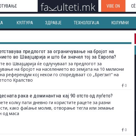
ОТУВАЊЕ
VIBE ON
СЀ
КА
КУЛТУРА
ЗДРАВЈЕ
ТЕХНОЛОГИЈА
КОЛУМНИ
етставува предлогот за ограничување на бројот на
ието во Швајцарија и што би значел тој за Европа?
те во Швајцарија ќе одлучуваат за предлогот за
ување на бројот на населението во земјата на 10 милиони
на референдум кој некои го споредуваат со „Брегзит“ на
етото Кралство
0
есната рака е доминантна кај 90 отсто од луѓето?
ете колку пати дневно ги користите рацете за разни
сти, како фаќање молив, отворање тегла или земање
н од маса
0