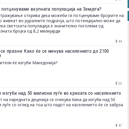
а потценуваме вкупната популација на Земјата?
тражување открива дека можеби ги потценуваме бројките на
о живеат во руралните подрачја, што потенцијално може да
ека светската популација е значително поголема од
лната бројка од 8,2 милијарди
44
 се празни: Како ќе се менува населението до 2100
?
ители ќе изгуби Македонија?
23
е изгуби над 50 милиони луѓе во кризата со населението
т на наредната деценија се очекува Кина да изгуби над 50
 луѓе со оглед на тоа што падот на населението ќе се забрза
47