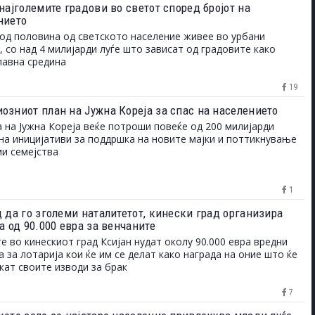
најголемите градови во светот според бројот на
нието
од половина од светското население живее во урбани
, со над 4 милијарди луѓе што зависат од градовите како
лавна средина
19
озниот план на Јужна Кореја за спас на населението
 на Јужна Кореја веќе потроши повеќе од 200 милијарди
на иницијативи за поддршка на новите мајки и поттикнување
и семејства
1
д да го зголеми наталитетот, кинески град организира
а од 90.000 евра за венчаните
е во кинескиот град Ксијан нудат околу 90.000 евра вредни
 за лотарија кои ќе им се делат како награда на оние што ќе
жат своите изводи за брак
7