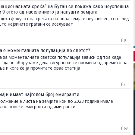
-националната среќа“ на Бутан се покажа како неуспешна
 9 отсто од населението ја напушти земјата
 дека фокусот на среќата на оваа земја е неуспешен, со оглед
што нејзините граѓани се иселуваат
0
а е моменталната популација во светот?
а за моменталната светска популација зависи од тоа каде
 - да не зборуваме дека сигурно ќе се промени од времето на
е и кога ќе ја прочитате оваа статија
7
емји имаат најголем број емигранти
олжение е листа на земјите кои во 2023 година имале
лно повеќе емигранти од имигранти
68