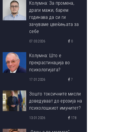
Колумна: За промена,
драги мажи, барем
годинава да си ги
зачуваме цвеќињата за
себе
07.03.2026
0
Колумна: Што е
прекрастинација во
психологијата?
17.01.2026
7
Зошто токсичните мисли
доведуваат до ерозија на
психолошкиот имунитет?
13.01.2026
178