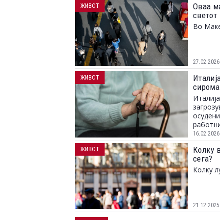
Оваа м
ЖИВОТ
светот
Во Маке
27.02.2026
Италиј
ЖИВОТ
сирома
Италија
загрозу
осудени
работни
16.02.2026
Колку в
ЖИВОТ
сега?
Колку л
21.12.2025