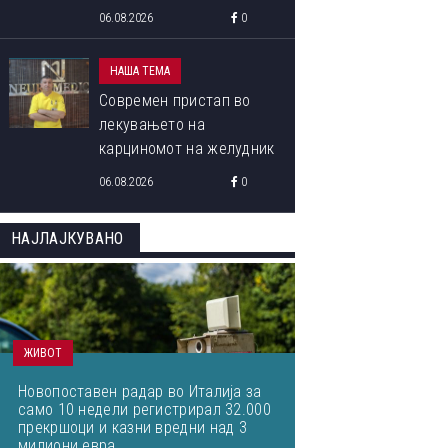
програма „Libori Summer
06.08.2026
0
School 2026“
НАША ТЕМА
Современ пристап во
лекувањето на
карциномот на желудник
06.08.2026
0
НАЈЛАЈКУВАНО
ОВА СЕ ПОБЕДНИЧКИТЕ ФОТОГРАФИИ ОД МЕЃУНАРОДНИОТ
ФОТОГРАФИЈА ОД ПРИРОДАТА ЗА 2023 ГОДИНА
ЖИВОТ
Новопоставен радар во Италија за
само 10 недели регистрирал 32.000
прекршоци и казни вредни над 3
милиони евра