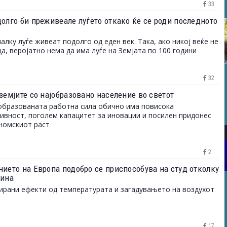
33
долго би преживеале луѓето откако ќе се роди последното
алку луѓе живеат подолго од еден век. Така, ако никој веќе не
ца, веројатно нема да има луѓе на Земјата по 100 години
32
земјите со најобразовано население во светот
бразованата работна сила обично има повисока
ивност, поголем капацитет за иновации и посилен придонес
номскиот раст
2
нието на Европа подобро се приспособува на студ отколку
лина
рани ефекти од температурата и загадувањето на воздухот
17