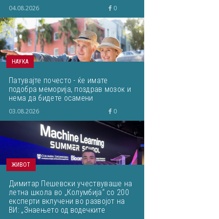
04.08.2026
0
НАУКА
Патувајте почесто - ќе имате
подобра меморија, поздрав мозок и
нема да бидете осамени
03.08.2026
0
ЖИВОТ
Димитар Пешевски учествуваше на
летна школа во „Колумбија“ со 200
експерти вклучени во развојот на
ВИ: „Знаењето од водечките
светски ВИ-истражувачи ќе им го