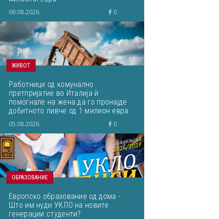
06.08.2026
0
ЖИВОТ
Работници од комунално
претпријатие во Италија ѝ
помогнале на жена да го пронајде
добитното ливче од 1 милион евра
кое завршило на депонија
05.08.2026
0
ОБРАЗОВАНИЕ
Европско образование од дома -
Што им нуди УКЛО на новите
генерации студенти?