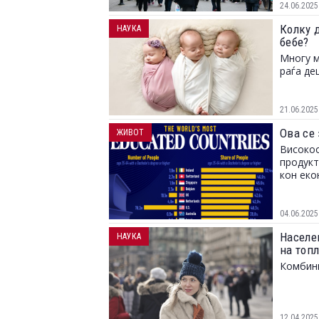
24.06.2025
Колку 
НАУКА
бебе?
Многу м
раѓа де
21.06.2025
Ова се 
ЖИВОТ
Високоо
продукт
кон еко
04.06.2025
Населе
НАУКА
на топ
Комбини
12.04.2025