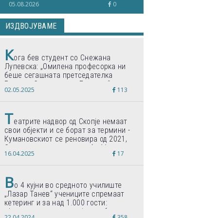
05.08.2026
0
пренесам на студентите“
ИЗДВОЈУВАМЕ
К
ога бев студент со Снежана
Лупевска: „Омилена професорка ни
беше сегашната претседателка
Гордана Сиљановска-Давкова“
02.05.2025
113
Т
еатрите надвор од Скопје немаат
свои објекти и се борат за термини -
Кумановскиот се реновира од 2021,
Струмичкиот се гради веќе 11 години
16.04.2025
17
В
о 4 кујни во средното училиште
„Лазар Танев“ учениците спремаат
кетеринг и за над 1.000 гости:
„Формиравме компанија и работиме
22.04.2024
358