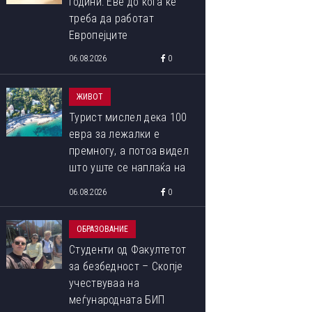
години: Еве до кога ќе
треба да работат
Европејците
06.08.2026
0
ЖИВОТ
Турист мислел дека 100
евра за лежалки е
премногу, а потоа видел
што уште се наплаќа на
плажата
06.08.2026
0
ОБРАЗОВАНИЕ
Студенти од Факултетот
за безбедност – Скопје
учествуваа на
меѓународната БИП