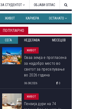
 ЗА СТУДЕНТОТ
ОБЈАВИ ОГЛАС
ЖИВОТ
КАРИЕРА
ОСТАНАТО
ПОПУЛАРНО
СЕГА
НЕДЕЛАВА
МЕСЕЦОВ
ЖИВОТ
Оваа земја е прогласена
за најдобро место во
светот за преселување
во 2026 година
06.08.2026
0
ЖИВОТ
Пензија дури на 74