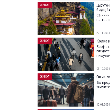
„Бруто
ЖИВОТ
бидејќи
Се чини
на тоа 
22.11.2024
Колкав
ЖИВОТ
Бројкат
гледате
пишувањ
05.10.2024
Овие з
ЖИВОТ
Во прод
значите
12.08.2024