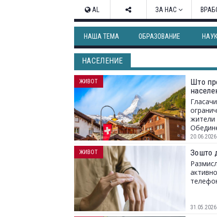
AL
ЗА НАС
ВРАБ
НАША ТЕМА
ОБРАЗОВАНИЕ
НАУ
НАСЕЛЕНИЕ
Што пр
ЖИВОТ
населен
Гласачи
огранич
жители 
Обедин
20.06.2026
Зошто д
ЖИВОТ
Размисл
активно
телефо
31.05.2026