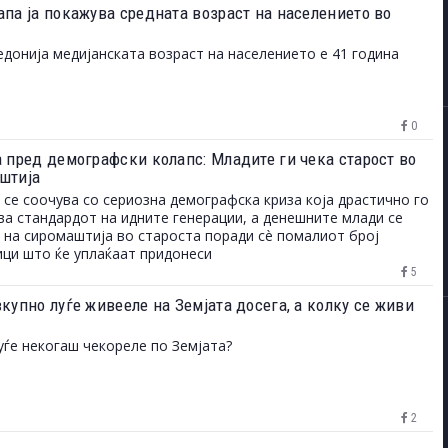
апа ја покажува средната возраст на населението во
донија медијанската возраст на населението е 41 година
0
а пред демографски колапс: Младите ги чека старост во
штија
 се соочува со сериозна демографска криза која драстично го
ва стандардот на идните генерации, а денешните млади се
 на сиромаштија во староста поради сè помалиот број
ци што ќе уплаќаат придонеси
5
купно луѓе живееле на Земјата досега, а колку се живи
уѓе некогаш чекореле по Земјата?
2