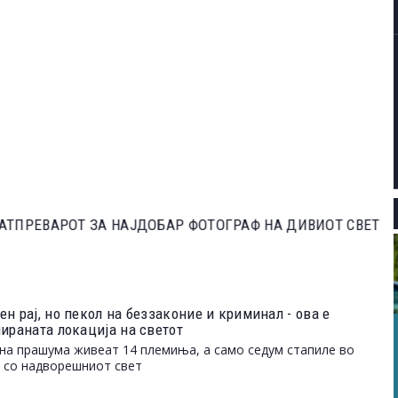
ЕВАРОТ ЗА НАЈДОБАР ФОТОГРАФ НА ДИВИОТ СВЕТ НА
н рај, но пекол на беззаконие и криминал - ова е
лираната локација на светот
на прашума живеат 14 племиња, а само седум стапиле во
 со надворешниот свет