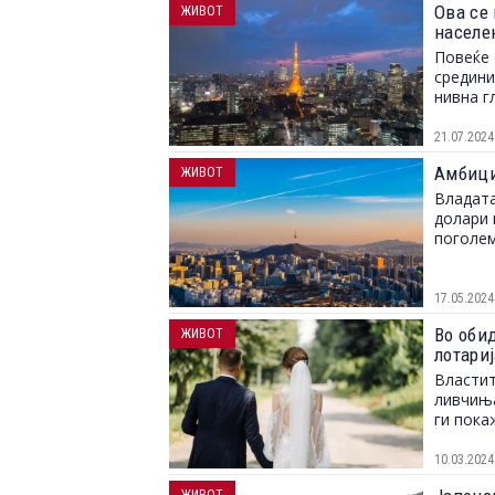
Ова се 
ЖИВОТ
населе
Повеќе 
средини
нивна г
21.07.2024
Амбици
ЖИВОТ
Владата
долари 
поголем
17.05.2024
Во оби
ЖИВОТ
лотариј
Властит
ливчиња
ги пока
10.03.2024