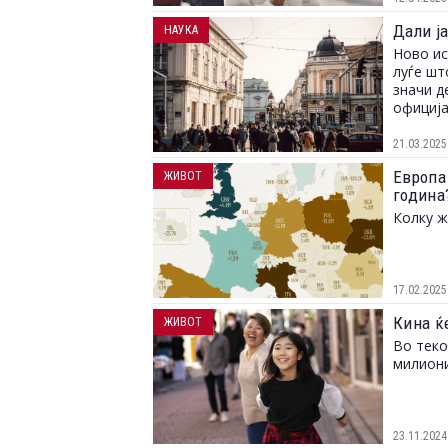
Дали ј
НАУКА
Ново ис
луѓе шт
значи д
официја
21.03.2025
Европа
ЖИВОТ
година
Колку ж
17.02.2025
Кина ќ
ЖИВОТ
Во теко
милиони
23.11.2024