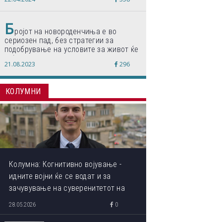
по светски стандарди“
Б
ројот на новороденчиња е во
сериозен пад, без стратегии за
подобрување на условите за живот ќе
дојде до затворање на училишта,
21.08.2023
296
предупредуваат експертите
КОЛУМНИ
Колумна: Когнитивно војување -
идните војни ќе се водат и за
зачувување на суверенитетот на
сопствениот ум
28.05.2026
0