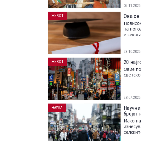
05.11.2025
Ова се
ЖИВОТ
Повисок
на пого
е секог
23.10.2025
20 најг
ЖИВОТ
Овие по
светско
28.07.2025
Научни
НАУКА
бројот 
Иако на
изнесув
селскит