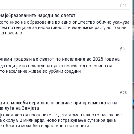
11
 најобразованите народи во светот
ото ниво на образование во едно општество обично укажува
лем потенцијал за иновативност и економски раст, но тоа не
аш правило
3
олеми градови во светот по население во 2025 година
датоци јасно покажуваат дека повеќе од половина од
то население живее во урбани средини
28
ците можеби сериозно згрешиле при пресметката на
на луѓе на Земјата
јголем дел од процените се дека моменталното население
а околу 8,2 милијарди, ново истражување сугерира дека
е области можеби се драстично потценети