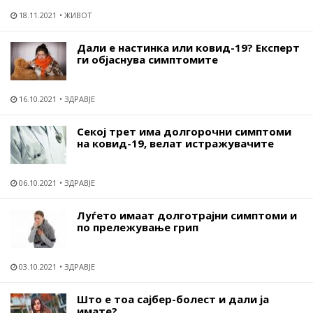
18.11.2021
ЖИВОТ
Дали е настинка или ковид-19? Експерт
ги објаснува симптомите
16.10.2021
ЗДРАВЈЕ
Секој трет има долгорочни симптоми
на ковид-19, велат истражувачите
06.10.2021
ЗДРАВЈЕ
Луѓето имаат долготрајни симптоми и
по прележување грип
03.10.2021
ЗДРАВЈЕ
Што е тоа сајбер-болест и дали ја
имате?