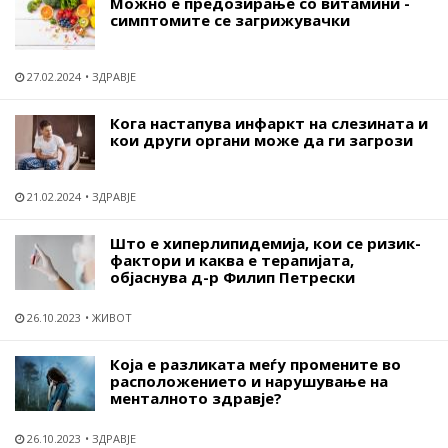
Можно е предозирање со витамини -
симптомите се загрижувачки
27.02.2024
ЗДРАВЈЕ
Кога настапува инфаркт на слезината и
кои други органи може да ги загрози
21.02.2024
ЗДРАВЈЕ
Што е хиперлипидемија, кои се ризик-
фактори и каква е терапијата,
објаснува д-р Филип Петрески
26.10.2023
ЖИВОТ
Која е разликата меѓу промените во
расположението и нарушување на
менталното здравје?
26.10.2023
ЗДРАВЈЕ