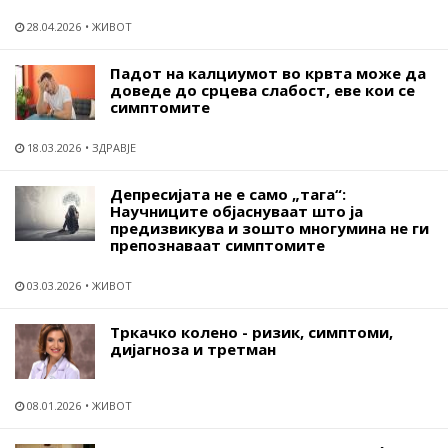
28.04.2026
ЖИВОТ
Падот на калциумот во крвта може да
доведе до срцева слабост, еве кои се
симптомите
18.03.2026
ЗДРАВЈЕ
Депресијата не е само „тага“:
Научниците објаснуваат што ја
предизвикува и зошто многумина не ги
препознаваат симптомите
03.03.2026
ЖИВОТ
Тркачко колено - ризик, симптоми,
дијагноза и третман
08.01.2026
ЖИВОТ