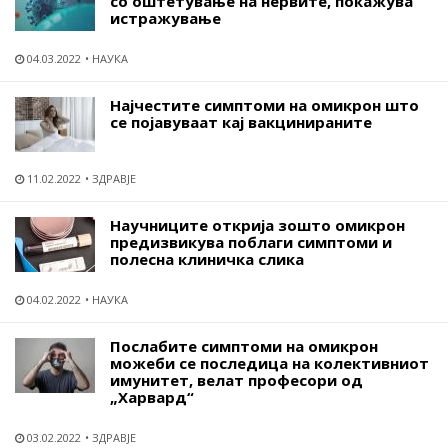
со оштетување на нервите, покажува
истражување
04.03.2022
НАУКА
Најчестите симптоми на омикрон што
се појавуваат кај вакцинираните
11.02.2022
ЗДРАВЈЕ
Научниците открија зошто омикрон
предизвикува поблаги симптоми и
полесна клиничка слика
04.02.2022
НАУКА
Послабите симптоми на омикрон
можеби се последица на колективниот
имунитет, велат професори од
„Харвард“
03.02.2022
ЗДРАВЈЕ