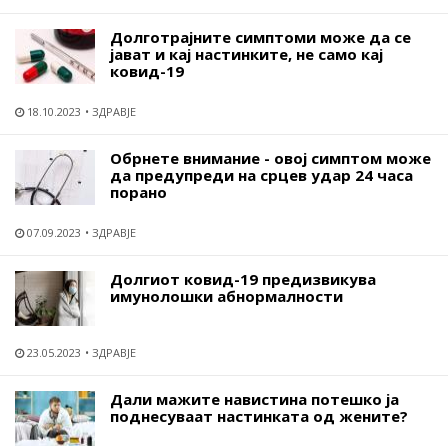
Долготрајните симптоми може да се
јават и кај настинките, не само кај
ковид-19
18.10.2023
ЗДРАВЈЕ
Обрнете внимание - овој симптом може
да предупреди на срцев удар 24 часа
порано
07.09.2023
ЗДРАВЈЕ
Долгиот ковид-19 предизвикува
имунолошки абнормалности
23.05.2023
ЗДРАВЈЕ
Дали мажите навистина потешко ја
поднесуваат настинката од жените?