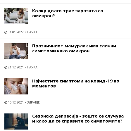
Колку долго трае заразата со
омикрон?
31.01.2022
НАУКА
Празничниот мамурлак има слични
симптоми како омикрон
21.12.2021
НАУКА
Најчестите симптоми на ковид-19 во
моментов
15.12.2021
ЗДРАВЈЕ
Сезонска депресија - зошто се случува
и како да се справите со симптомите?