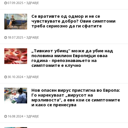
07.09.2025
ЗДРАВЈЕ
Се вративте од одмор и не се
чувствувате добро? Овие симптоми
треба сериозно да ги сфатите
18.07.2025
ЗДРАВЈЕ
„Тивкиот убиец“ може да убие над
половина милион Европејци оваа
година - препознавањето на
симптомите е клучно
30.10.2024
ЗДРАВЈЕ
Нов опасен вирус пристигна во Европа:
Го нарекуваат „вирусот на
мрзливоста“, а еве кои се симптомите
и како се пренесува
16.08.2024
ЗДРАВЈЕ