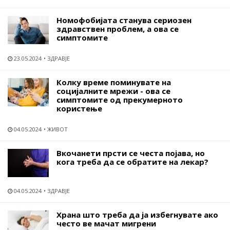
Номофобијата станува сериозен
здравствен проблем, а ова се
симптомите
23.05.2024
ЗДРАВЈЕ
Колку време поминувате на
социјалните мрежи - ова се
симптомите од прекумерното
користење
04.05.2024
ЖИВОТ
Вкочанети прсти се честа појава, но
кога треба да се обратите на лекар?
04.05.2024
ЗДРАВЈЕ
Храна што треба да ја избегнувате ако
често ве мачат мигрени