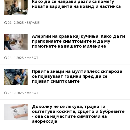
Како да се направи разлика помеѓу
новата варијанта на ковид и настинка
29.12.2025
ЗДРАВЈЕ
Алергии на храна кај кучиња: Како да ги
препознаете симптомите и да му
помогнете на вашето милениче
04.11.2025
ЖИВОТ
Првите знаци на мултиплекс склероза
се појавуваат години пред да се
појават симптомите
25.10.2025
ЖИВОТ
Доколку не се лекува, трајно ги
оштетува коските, срцето и бубрезите
- ова се најчестите симптоми на
анорексија