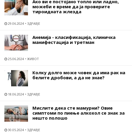
Ако ви е постојано топло или ладно,
можеби е време да ја проверите
тироидната жлезда
29.06.2024
ЗДРАВЈЕ
Анемија - класификација, клиничка
манифестација и третман
25.06.2024
ЖИВОТ
Колку долго може човек да има рак на
белите дробови, а да не знае?
18.06.2024
ЗДРАВЈЕ
Мислите дека сте мамурни? Овие
симптоми по пиење алкохол се знак за
нешто полошо
30.05.2024
ЗДРАВЈЕ