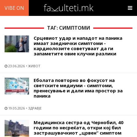
VIBE ON
ТАГ: СИМПТОМИ
Срцевиот удар и нападот на паника
имаат заеднички симптоми -
кардиолозите советуваат да ги
запаметите овие клучни разлики
23.06.2026
ЖИВОТ
Еболата повторно во фокусот на
светските медиуми - симптоми,
пренесување и дали има простор за
паника
19.05.2026
ЗДРАВЈЕ
Медицинска сестра од Чернобил, 40
години по несреќата, откри кој бил
застрашувачкиот „црвен“ симптом