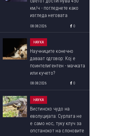
светот достигнува 450
км/ч - погледнете како
изгледа неговата
внатрешност
08.08.2026
0
НАУКА
Научниците конечно
даваат одговор: Кој е
поинтелигентен - мачката
или кучето?
08.08.2026
0
НАУКА
Вистинско чудо на
еволуцијата: Сурлата не
е само нос, туку клуч за
опстанокот на слоновите