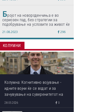
по светски стандарди“
Б
ројот на новороденчиња е во
сериозен пад, без стратегии за
подобрување на условите за живот ќе
дојде до затворање на училишта,
21.08.2023
296
предупредуваат експертите
КОЛУМНИ
Колумна: Когнитивно војување -
идните војни ќе се водат и за
зачувување на суверенитетот на
сопствениот ум
28.05.2026
0