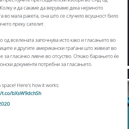
Колку и да сакаме да веруваме дека нејзиното
та во мала ракета, она што се случило всушност било
чето преку сателит.
о од вселената започнува исто како и гласањето во
јниците и другите американски граѓани што живеат во
е за гласачко ливче во отсуство. Откако барањето ќе
онски документи потребни за гласањето.
m space! Here's how it works:
//t.co/bXsW9dchSh
2020