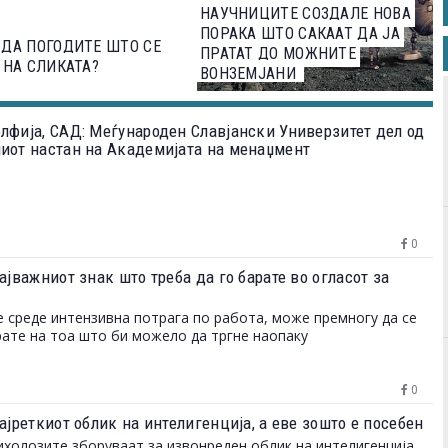
НАУЧНИЦИТЕ СОЗДАЛЕ НОВА
ПОРАКА ШТО САКААТ ДА ЈА
ДА ПОГОДИТЕ ШТО СЕ
ПРАТАТ ДО МОЖНИТЕ
 НА СЛИКАТА?
ВОНЗЕМЈАНИ
лфија, САД: Меѓународен Славјански Универзитет дел од
иот настан на Академијата на менаџмент
0
ајважниот знак што треба да го барате во огласот за
е среде интензивна потрага по работа, може премногу да се
ате на тоа што би можело да тргне наопаку
0
ајреткиот облик на интелигенција, а еве зошто е посебен
ихолозите зборуваат за извонреден облик на интелигенција,