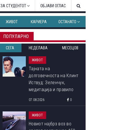
 ЗА СТУДЕНТОТ
ОБЈАВИ ОГЛАС
ЖИВОТ
КАРИЕРА
ОСТАНАТО
ПОПУЛАРНО
СЕГА
НЕДЕЛАВА
МЕСЕЦОВ
ЖИВОТ
Тајната на
долговечноста на Клинт
Иствуд: Зеленчук,
медитација и правило
90:10 што со децении го
07.08.2026
0
следи
ЖИВОТ
Новиот најбрз воз во