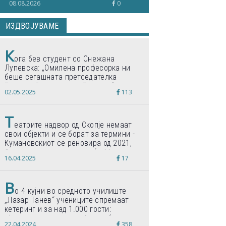
08.08.2026
0
ИЗДВОЈУВАМЕ
К
ога бев студент со Снежана
Лупевска: „Омилена професорка ни
беше сегашната претседателка
Гордана Сиљановска-Давкова“
02.05.2025
113
Т
еатрите надвор од Скопје немаат
свои објекти и се борат за термини -
Кумановскиот се реновира од 2021,
Струмичкиот се гради веќе 11 години
16.04.2025
17
В
о 4 кујни во средното училиште
„Лазар Танев“ учениците спремаат
кетеринг и за над 1.000 гости:
„Формиравме компанија и работиме
22.04.2024
358