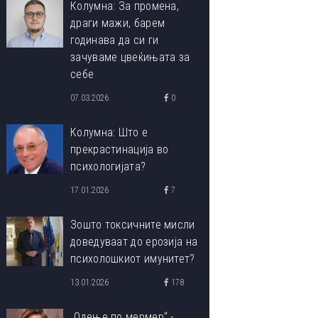
Колумна: За промена,
драги мажи, барем
годинава да си ги
зачуваме цвеќињата за
себе
07.03.2026
0
Колумна: Што е
прекрастинација во
психологијата?
17.01.2026
7
Зошто токсичните мисли
доведуваат до ерозија на
психолошкиот имунитет?
13.01.2026
178
„Одење по мермер“ -