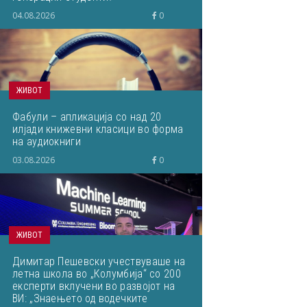
04.08.2026
0
ЖИВОТ
Фабули – апликација со над 20
илјади книжевни класици во форма
на аудиокниги
03.08.2026
0
ЖИВОТ
Димитар Пешевски учествуваше на
летна школа во „Колумбија“ со 200
експерти вклучени во развојот на
ВИ: „Знаењето од водечките