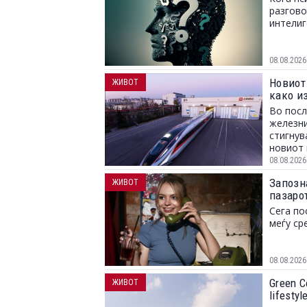
разгово
интелиг
08.08.2026
Новиот 
ЖИВОТ
како и
Во посл
железни
стигнув
новиот 
08.08.2026
Запозн
ЖИВОТ
пазарот
Сега по
меѓу ср
08.08.2026
Green C
ЖИВОТ
lifesty