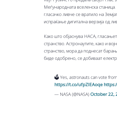
Меѓународната вселенска станица. 
гласачко ливче се вратило на Земја
испраќање дигитална верзија од лив
Како што објаснува НАСА, гласањет
странство. Астронаутите, како и во
странство, мора да поднесат барањ
биде одобрено, се добиваат електр
🗳️ Yes, astronauts can vote fro
https://t.co/ufpZlEAoqe
https:
— NASA (@NASA)
October 22, 