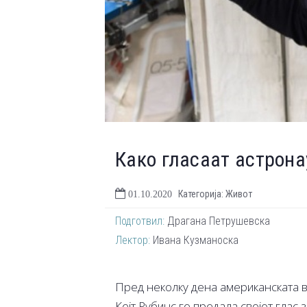
Како гласаат астрона
Категорија: Живот
01.10.2020
Подготвил:
Драгана Петрушевска
Лектор:
Ивана Кузманоска
Пред неколку дена американската в
Кејт Рубинс го предала својот глас