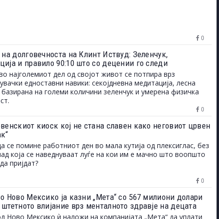
0
 на долговечноста на Клинт Иствуд: Зеленчук,
ција и правило 90:10 што со децении го следи
во најголемиот дел од својот живот се потпира врз
увачки едноставни навики: секојдневна медитација, лесна
 базирана на големи количини зеленчук и умерена физичка
ст.
0
овенскиот киоск кој не стана славен како неговиот црвен
ак“
да се помине работниот ден во мала кутија од плексиглас, без
над која се наведнуваат луѓе на кои им е мачно што воопшто
да пријдат?
0
во Ново Мексико ја казни „Мета“ со 567 милиони долари
 штетното влијание врз менталното здравје на децата
од Ново Мексико ѝ наложи на компанијата „Мета“ да уплати