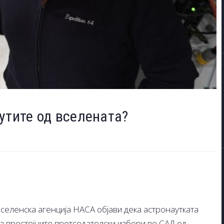
утите од вселената?
селенска агенција НАСА објави дека астронаутката
 за престојните претседателски избори во САД од