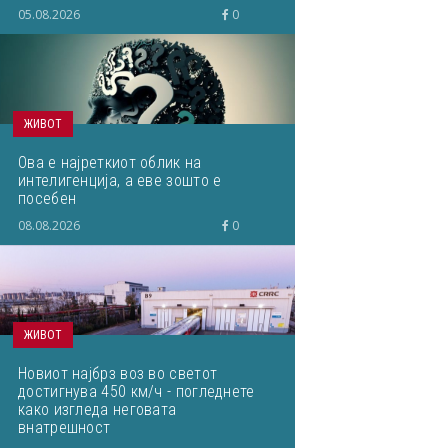
светски ВИ-истражувачи ќе им го
05.08.2026
0
пренесам на студентите“
ЖИВОТ
Ова е најреткиот облик на
интелигенција, а еве зошто е
посебен
08.08.2026
0
ЖИВОТ
Новиот најбрз воз во светот
достигнува 450 км/ч - погледнете
како изгледа неговата
внатрешност