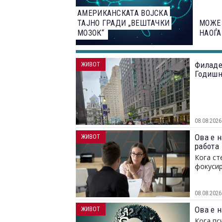
АМЕРИКАНСКАТА ВОЈСКА
ТАЈНО ГРАДИ „ВЕШТАЧКИ
МОЖЕ 
МОЗОК“
НАОЃА
Филаде
ЖИВОТ
Годишн
08.08.2026
Ова е н
ЖИВОТ
работа
Кога ст
фокусир
08.08.2026
Ова е н
ЖИВОТ
Кога пс