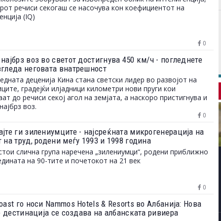
рот речиси секогаш се насочува кон коефициентот на
енција (IQ)
0
најбрз воз во светот достигнува 450 км/ч - погледнете
згледа неговата внатрешност
едната деценија Кина стана светски лидер во развојот на
ците, градејќи илјадници километри нови пруги кои
аат до речиси секој агол на земјата, а наскоро пристигнува и
најбрз воз.
0
ајте ги зилениумците - најсреќната микрогенерација на
 на труд, родени меѓу 1993 и 1998 година
стои слична група наречена „зилениумци“, родени приближно
едината на 90-тите и почетокот на 21 век
0
oast го носи Nammos Hotels & Resorts во Албанија: Нова
le дестинација се создава на албанската ривиера