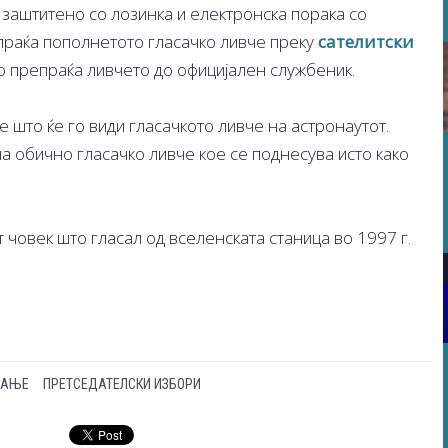
 заштитено со лозинка и електронска порака со
спраќа пополнетото гласачко ливче преку
сателитски
го препраќа ливчето до официјален службеник.
 што ќе го види гласачкото ливче на астронаутот.
 на обично гласачко ливче кое се поднесува исто како
 човек што гласал од вселенската станица во 1997 г.
САЊЕ
ПРЕТСЕДАТЕЛСКИ ИЗБОРИ