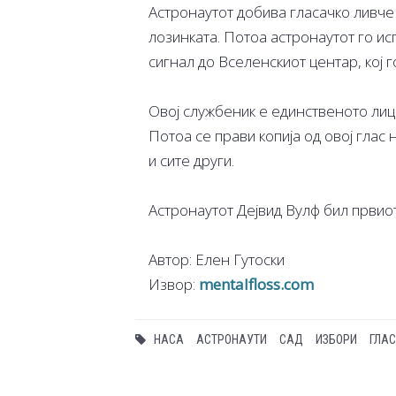
Астронаутот добива гласачко ливче
лозинката. Потоа астронаутот го и
сигнал до Вселенскиот центар, кој 
Овој службеник е единственото лице
Потоа се прави копија од овој глас
и сите други.
Астронаутот Дејвид Вулф бил првиот
Автор: Елен Гутоски
Извор:
mentalfloss.com
НАСА
АСТРОНАУТИ
САД
ИЗБОРИ
ГЛА