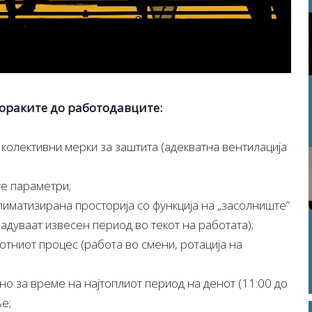
ораките до работодавците:
колективни мерки за заштита (адекватна вентилација
е параметри;
иматизирана просторија со функција на „засолниште”
адуваат извесен период во текот на работата);
отниот процес (работа во смени, ротација на
о за време на најтоплиот период на денот (11:00 до
е;