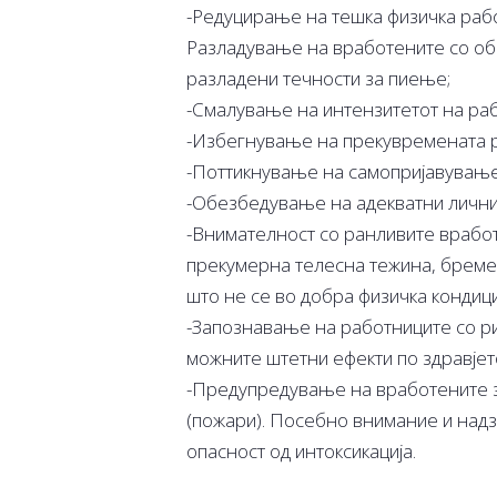
-Редуцирање на тешка физичка работ
Разладување на вработените со об
разладени течности за пиење;
-Смалување на интензитетот на раб
-Избегнување на прекувремената р
-Поттикнување на самопријавувањет
-Обезбедување на адекватни лични
-Внимателност со ранливите вработ
прекумерна телесна тежина, бреме
што не се во добра физичка кондици
-Запознавање на работниците со ри
можните штетни ефекти по здравјето
-Предупредување на вработените з
(пожари). Посебно внимание и надз
опасност од интоксикација.