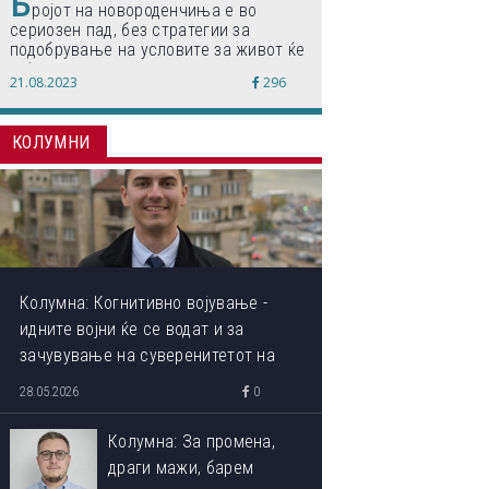
Б
ројот на новороденчиња е во
сериозен пад, без стратегии за
подобрување на условите за живот ќе
дојде до затворање на училишта,
21.08.2023
296
предупредуваат експертите
КОЛУМНИ
Колумна: Когнитивно војување -
идните војни ќе се водат и за
зачувување на суверенитетот на
сопствениот ум
28.05.2026
0
Колумна: За промена,
драги мажи, барем