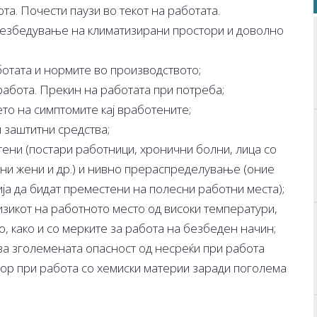
а. Почести паузи во текот на работата.
езбедување на климатизирани простори и доволно
отата и нормите во производството;
абота. Прекин на работата при потреба;
о на симптомите кај вработените;
 заштитни средства;
ени (постари работници, хронични болни, лица со
ни жени и др.) и нивно прераспределување (оние
ја да бидат преместени на полесни работни места);
зикот на работното место од високи температури,
, како и со мерките за работа на безбеден начин;
а зголемената опасност од несреќи при работа
ор при работа со хемиски материи заради поголема