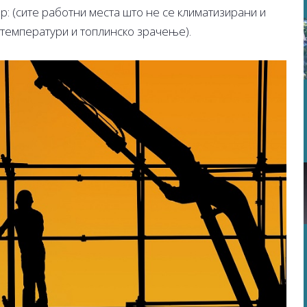
р: (сите работни места што не се климатизирани и
 температури и топлинско зрачење).