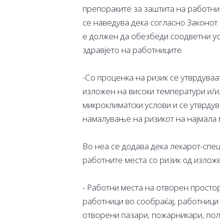
препораките за заштита на работни
се наведува дека согласно Законот
е должен да обезбеди соодветни усл
здравјето на работниците.
-Со проценка на ризик се утврдува
изложен на високи температури и/
микроклиматски услови и се утврду
намалување на ризикот на најмала 
Во неа се додава дека лекарот-спец
работните места со ризик од излож
- Работни места на отворен простор
работници во сообраќај, работници
отворени пазари, пожарникари, полиц