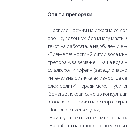
Општи препораки
-Правилен режим на исхрана со до
овошје, зеленчук, без многу масти
текот на работата, а најобилен и е
-Пиење течности - 2 литри вода ми
препорачува земање 1 чаша вода на
со алкохол и кофеин (заради опасно
интензивна физичка активност да се
електролити), поради можен губиток
-Земање лекови само во консултациј
-Соодветен режим на одмор со кратк
-Доволно спиење дома;
-Намалување на интензитетот на ф
-На работа на отворено, во услови 