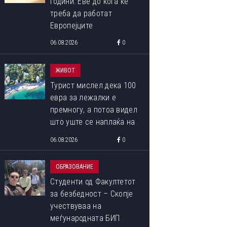
години: Еве до кога ќе
треба да работат
Европејците
06.08.2026
0
ЖИВОТ
Турист мислел дека 100
евра за лежалки е
премногу, а потоа видел
што уште се наплаќа на
плажата
06.08.2026
0
ОБРАЗОВАНИЕ
Студенти од Факултетот
за безбедност – Скопје
учествуваа на
меѓународната БИП