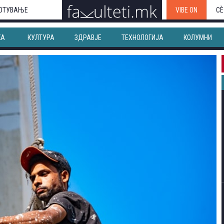
ОТУВАЊЕ
VIBE ON
СЀ
КА
КУЛТУРА
ЗДРАВЈЕ
ТЕХНОЛОГИЈА
КОЛУМНИ