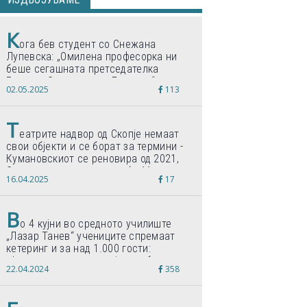
К
ога бев студент со Снежана
Лупевска: „Омилена професорка ни
беше сегашната претседателка
Гордана Сиљановска-Давкова“
02.05.2025
113
Т
еатрите надвор од Скопје немаат
свои објекти и се борат за термини -
Кумановскиот се реновира од 2021,
Струмичкиот се гради веќе 11 години
16.04.2025
17
В
о 4 кујни во средното училиште
„Лазар Танев“ учениците спремаат
кетеринг и за над 1.000 гости:
„Формиравме компанија и работиме
22.04.2024
358
по светски стандарди“