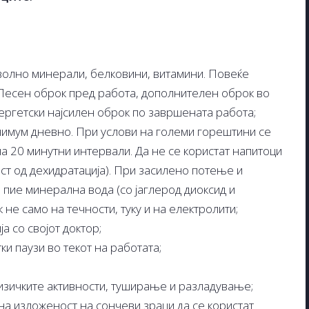
волно минерали, белковини, витамини. Повеќе
. Лесен оброк пред работа, дополнителен оброк во
нергетски најсилен оброк по завршената работа;
нимум дневно. При услови на големи горештини се
 20 минутни интервали. Да не се користат напитоци
ст од дехидратација). При засилено потење и
 пие минерална вода (со јаглерод диоксид и
 не само на течности, туку и на електролити;
а со својот доктор;
и паузи во текот на работата;
изичките активности, туширање и разладување;
на изложеност на сончеви зраци да се користат