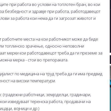
ците при работа во услови на топлотен бран, во кои
 за безбедност и здравје при работа, работодавецот
ови за работа кои нема да ги загрозат животот и
ат работните места на кои работникот може да биде
или топлинско зрачење, односно неповолни
ваат мерки кои работодавецот треба да ги преземе за
можна мерка - стои во препораката.
ијалист по медицина на труд треба да ги има предвид
еност на високи температури.
: (градежни работници, земјоделци, градинари,
 кои изведуваат теренска работа, продавачи на
ајци, војници и др.)