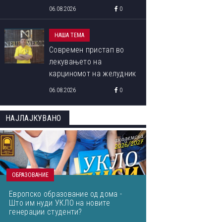
програма „Libori Summer
06.08.2026
0
School 2026“
НАША ТЕМА
Современ пристап во
лекувањето на
карциномот на желудник
06.08.2026
0
НАЈЛАЈКУВАНО
ОБРАЗОВАНИЕ
Европско образование од дома -
Што им нуди УКЛО на новите
генерации студенти?