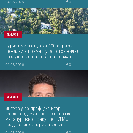
04.08.2026
0
ЖИВОТ
Турист мислел дека 100 евра за
лежалки е премногу, а потоа видел
што уште се наплаќа на плажата
06.08.2026
0
ЖИВОТ
Интервју со проф. д-р Игор
Јорданов, декан на Технолошко-
металуршкиот факултет: „ТМФ
создава инженери за иднината
преку нов развоен циклус!“
04.08.2026
0