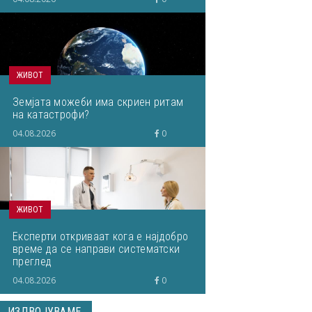
ЖИВОТ
Земјата можеби има скриен ритам
на катастрофи?
04.08.2026
0
ЖИВОТ
Експерти откриваат кога е најдобро
време да се направи систематски
преглед
04.08.2026
0
ИЗДВОЈУВАМЕ