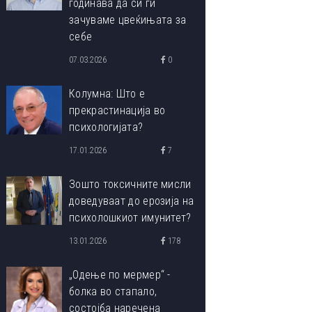
годинава да си ги
зачуваме цвеќињата за
себе
07.03.2026
0
Колумна: Што е
прекрастинација во
психологијата?
17.01.2026
7
Зошто токсичните мисли
доведуваат до ерозија на
психолошкиот имунитет?
13.01.2026
178
„Одење по мермер“ -
болка во стапало,
состојба наречена