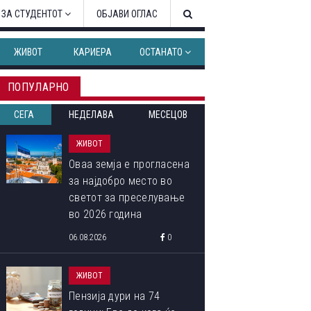
 ЗА СТУДЕНТОТ
ОБЈАВИ ОГЛАС
ЖИВОТ
КАРИЕРА
ОСТАНАТО
ПОПУЛАРНО
СЕГА
НЕДЕЛАВА
МЕСЕЦОВ
ЖИВОТ
Оваа земја е прогласена
за најдобро место во
светот за преселување
во 2026 година
06.08.2026
0
ЖИВОТ
Пензија дури на 74