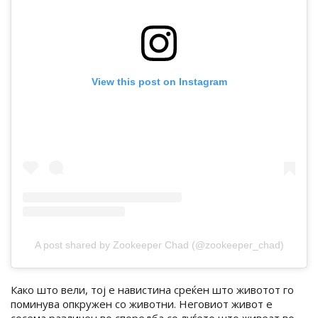
View this post on Instagram
A post shared by Zookeeper Chad (@zookeeper_chad)
Како што вели, тој е навистина среќен што животот го
поминува опкружен со животни. Неговиот живот е