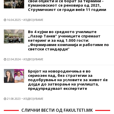
свои објекти и се борат за термини -
Кумановскиот се реновира од 2021,
Струмичкиот се гради веќе 11 години
16.04.2025
ИЗДВОЈУВАМЕ
Во 4 кујни во средното училиште
„Лазар Танев“ учениците спремаат
кетеринг и за над 1.000 гости:
„Формиравме компанија и работиме по
светски стандарди“
22.04.2024
ИЗДВОЈУВАМЕ
Бројот на новороденчиња е во
сериозен пад, без стратегии за
подобрување на условите за живот ќе
дојде до затворање на училишта,
предупредуваат експертите
21.08.2023
ИЗДВОЈУВАМЕ
СЛИЧНИ ВЕСТИ ОД FAKULTETI.MK