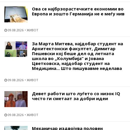
Ова се најбрзорастечките економии во
Европа и зошто Германија не е меѓу нив
09.08.2026
ЖИВОТ
За Марта Митева, најдобар студент на
Архитектонски факултет, Димитар
Пешевски кој беше дел од летната
школа во „Колумбија“ и Јована
Цветковска, најдобар студент на
Медицина... Што пишувавме неделава
09.08.2026
ЖИВОТ
Девет работи што луѓето со низок IQ
често ги сметаат за добри идеи
09.08.2026
ЖИВОТ
Механичар издвојува половен