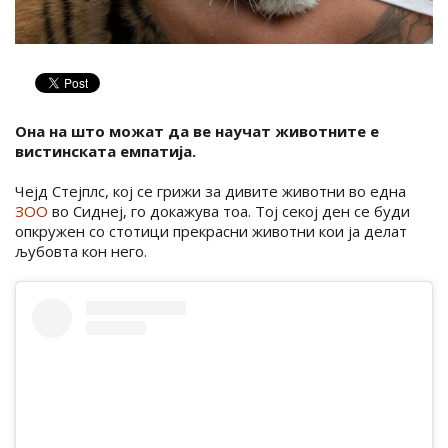
Она на што можат да ве научат животните е
вистинската емпатија.
Чејд Стејплс, кој се грижи за дивите животни во една
ЗОО
во Сиднеј, го докажува тоа. Тој секој ден се буди
опкружен со стотици прекрасни животни кои ја делат
љубовта кон него.