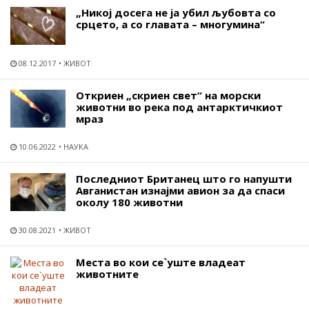
„Никој досега не ја убил љубовта со
срцето, а со главата – многумина“
08.12.2017
ЖИВОТ
Откриен „скриен свет“ на морски
животни во река под антарктичкиот
мраз
10.06.2022
НАУКА
Последниот Британец што го напушти
Авганистан изнајми авион за да спаси
околу 180 животни
30.08.2021
ЖИВОТ
Места во кои се`уште владеат
животните