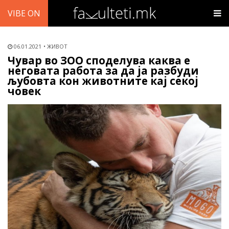
VIBE ON
06.01.2021
ЖИВОТ
Чувар во ЗОО споделува каква е
неговата работа за да ја разбуди
љубовта кон животните кај секој
човек