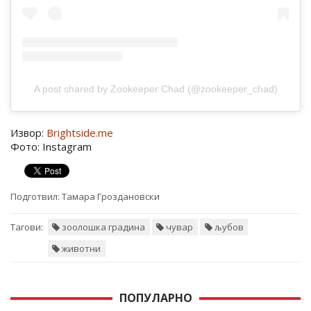
A post shared by Zookeeper Chad (@zookeeper_chad)
Извор:
Brightside.me
Фото: Instagram
Подготвил:
Тамара Гроздановски
Тагови:
зоолошка градина
чувар
љубов
животни
ПОПУЛАРНО