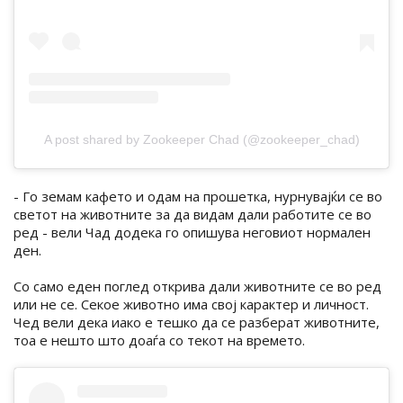
A post shared by Zookeeper Chad (@zookeeper_chad)
- Го земам кафето и одам на прошетка, нурнувајќи се во
светот на животните за да видам дали работите се во
ред - вели Чад додека го опишува неговиот нормален
ден.
Со само еден поглед открива дали животните се во ред
или не се. Секое животно има свој карактер и личност.
Чед вели дека иако е тешко да се разберат животните,
тоа е нешто што доаѓа со текот на времето.