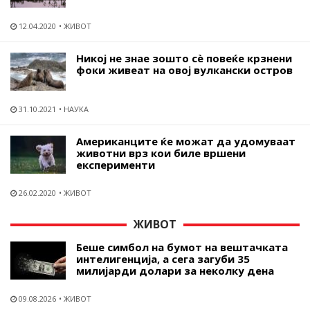
12.04.2020
ЖИВОТ
Никој не знае зошто сѐ повеќе крзнени
фоки живеат на овој вулкански остров
31.10.2021
НАУКА
Американците ќе можат да удомуваат
животни врз кои биле вршени
експерименти
26.02.2020
ЖИВОТ
ЖИВОТ
Беше симбол на бумот на вештачката
интелигенција, а сега загуби 35
милијарди долари за неколку дена
09.08.2026
ЖИВОТ