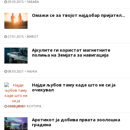
29.03.2015
ЗАБАВА
Омажи се за твојот најдобар пријател...
27.01.2015
ЖИВОТ
Ајкулите ги користат магнетните
полиња на Земјата за навигација
08.05.2021
НАУКА
Најди љубов таму каде што не си ја
очекувал
13.02.2016
КУЛТУРА
Арктикот ја добива првата зоолошка
градина