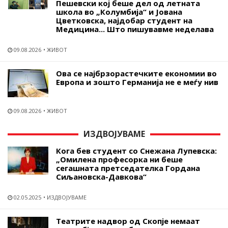
Пешевски кој беше дел од летната
школа во „Колумбија“ и Јована
Цветковска, најдобар студент на
Медицина... Што пишувавме неделава
09.08.2026
ЖИВОТ
Ова се најбрзорастечките економии во
Европа и зошто Германија не е меѓу нив
09.08.2026
ЖИВОТ
ИЗДВОЈУВАМЕ
Кога бев студент со Снежана Лупевска:
„Омилена професорка ни беше
сегашната претседателка Гордана
Сиљановска-Давкова“
02.05.2025
ИЗДВОЈУВАМЕ
Театрите надвор од Скопје немаат