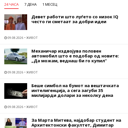
24 ЧАСА
7 ДЕНА
1 МЕСЕЦ
Девет работи што луѓето со низок IQ
често ги сметаат за добри идеи
09.08.2026
ЖИВОТ
Механичар издвојува половен
автомобил што е подобар од новите:
„Да можам, веднаш би го купил“
09.08.2026
ЖИВОТ
Беше симбол на бумот на вештачката
интелигенција, а сега загуби 35
милијарди долари за неколку дена
09.08.2026
ЖИВОТ
За Марта Митева, најдобар студент на
Архитектонски факултет, Димитар