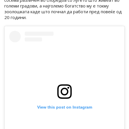
сосема различен во споредба со луѓето што живеат во
големи градови, а најголемо богатство му е токму
зоолошката каде што почнал да работи пред повеќе од
20 години.
View this post on Instagram