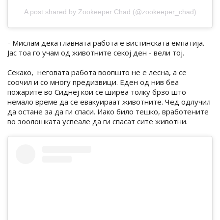
A post shared by Zookeeper Chad (@zookeeper_chad)
- Мислам дека главната работа е вистинската емпатија.
Јас тоа го учам од животните секој ден - вели тој.
Секако, неговата работа воопшто не е лесна, а се
соочил и со многу предизвици. Еден од нив беа
пожарите во Сиднеј кои се ширеа толку брзо што
немало време да се евакуираат животните. Чед одлучил
да остане за да ги спаси. Иако било тешко, вработените
во зоолошката успеале да ги спасат сите животни.