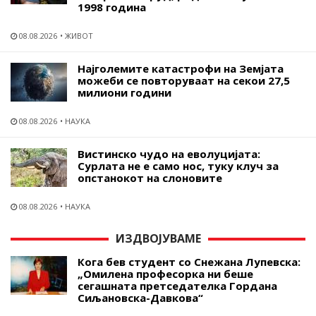
1998 година
08.08.2026
ЖИВОТ
Најголемите катастрофи на Земјата
можеби се повторуваат на секои 27,5
милиони години
08.08.2026
НАУКА
Вистинско чудо на еволуцијата:
Сурлата не е само нос, туку клуч за
опстанокот на слоновите
08.08.2026
НАУКА
ИЗДВОЈУВАМЕ
Кога бев студент со Снежана Лупевска:
„Омилена професорка ни беше
сегашната претседателка Гордана
Сиљановска-Давкова“