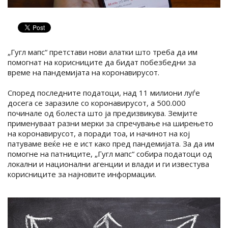
„Гугл мапс“ претстави нови алатки што треба да им
помогнат на корисниците да бидат побезбедни за
време на пандемијата на коронавирусот.
Според последните податоци, над 11 милиони луѓе
досега се заразиле со коронавирусот, а 500.000
починале од болеста што ја предизвикува. Земјите
применуваат разни мерки за спречување на ширењето
на коронавирусот, а поради тоа, и начинот на кој
патуваме веќе не е ист како пред пандемијата. За да им
помогне на патниците, „Гугл мапс“ собира податоци од
локални и национални агенции и влади и ги известува
корисниците за најновите информации.