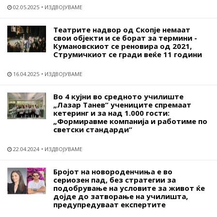
02.05.2025
ИЗДВОЈУВАМЕ
Театрите надвор од Скопје немаат
свои објекти и се борат за термини -
Кумановскиот се реновира од 2021,
Струмичкиот се гради веќе 11 години
16.04.2025
ИЗДВОЈУВАМЕ
Во 4 кујни во средното училиште
„Лазар Танев“ учениците спремаат
кетеринг и за над 1.000 гости:
„Формиравме компанија и работиме по
светски стандарди“
22.04.2024
ИЗДВОЈУВАМЕ
Бројот на новороденчиња е во
сериозен пад, без стратегии за
подобрување на условите за живот ќе
дојде до затворање на училишта,
предупредуваат експертите