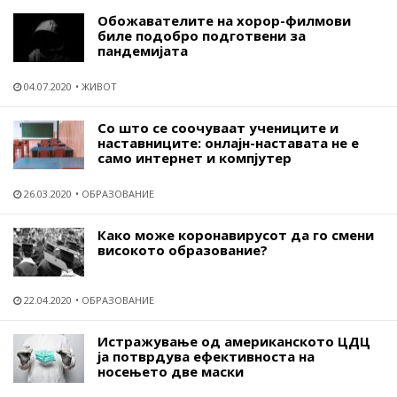
Обожавателите на хорор-филмови
биле подобро подготвени за
пандемијата
04.07.2020
ЖИВОТ
Со што се соочуваат учениците и
наставниците: онлајн-наставата не е
само интернет и компјутер
26.03.2020
ОБРАЗОВАНИЕ
Како може коронавирусот да го смени
високото образование?
22.04.2020
ОБРАЗОВАНИЕ
Истражување од американското ЦДЦ
ја потврдува ефективноста на
носењето две маски