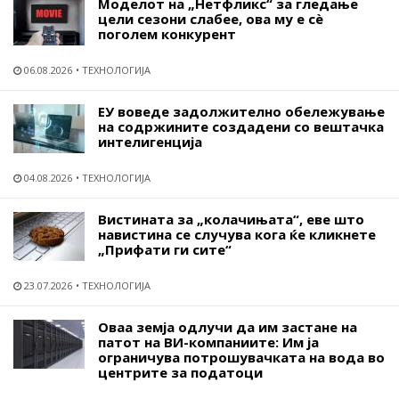
Моделот на „Нетфликс“ за гледање
цели сезони слабее, ова му е сѐ
поголем конкурент
06.08.2026
ТЕХНОЛОГИЈА
ЕУ воведе задолжително обележување
на содржините создадени со вештачка
интелигенција
04.08.2026
ТЕХНОЛОГИЈА
Вистината за „колачињата“, еве што
навистина се случува кога ќе кликнете
„Прифати ги сите“
23.07.2026
ТЕХНОЛОГИЈА
Оваа земја одлучи да им застане на
патот на ВИ-компаниите: Им ја
ограничува потрошувачката на вода во
центрите за податоци