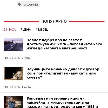
пандемија
ПОПУЛАРНО
24 ЧАСА
7 ДЕНА
1 МЕСЕЦ
Новиот најбрз воз во светот
достигнува 450 км/ч - погледнете како
изгледа неговата внатрешност
08.08.2026
ЖИВОТ
Научниците конечно даваат одговор:
Кој е поинтелигентен - мачката или
кучето?
08.08.2026
НАУКА
Запознајте ги зилениумците -
најсреќната микрогенерација на
пазарот на труд, родени меѓу 1993 и