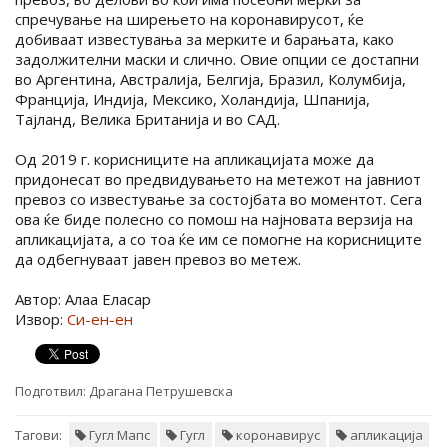
спречување на ширењето на коронавирусот, ќе
добиваат известувања за мерките и барањата, како
задолжителни маски и слично. Овие опции се достапни
во Аргентина, Австралија, Белгија, Бразил, Колумбија,
Франција, Индија, Мексико, Холандија, Шпанија,
Тајланд, Велика Британија и во САД.
Од 2019 г. корисниците на апликацијата може да
придонесат во предвидувањето на метежот на јавниот
превоз со известување за состојбата во моментот. Сега
ова ќе биде полесно со помош на најновата верзија на
апликацијата, а со тоа ќе им се помогне на корисниците
да одбегнуваат јавен превоз во метеж.
Автор: Алаа Еласар
Извор:
Си-ен-ен
Подготвил:
Драгана Петрушевска
Тагови:
Гугл Мапс
Гугл
коронавирус
апликација