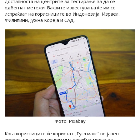
достапноста на центрите за тестирање за да се
одбегнат метежи. Ваквите известувања ќе им се
испраќаат на корисниците во Индонезија, Израел,
Филипини, Јужна Кореја и САД.
Фото: Pixabay
Кога корисниците ќе користат „Гугл мапс“ во јавен
превоз, во делови во кои има посебни мерки за