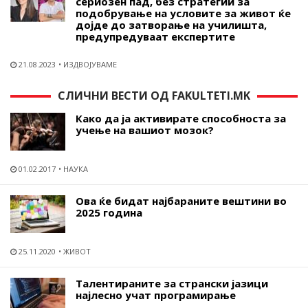
сериозен пад, без стратегии за
подобрување на условите за живот ќе
дојде до затворање на училишта,
предупредуваат експертите
21.08.2023
ИЗДВОЈУВАМЕ
СЛИЧНИ ВЕСТИ ОД FAKULTETI.MK
Како да ја активирате способноста за
учење на вашиот мозок?
01.02.2017
НАУКА
Ова ќе бидат најбараните вештини во
2025 година
25.11.2020
ЖИВОТ
Tалентираните за странски јазици
најлесно учат програмирање