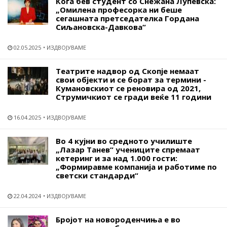
Кога бев студент со Снежана Лупевска:
„Омилена професорка ни беше
сегашната претседателка Гордана
Сиљановска-Давкова“
02.05.2025
ИЗДВОЈУВАМЕ
Театрите надвор од Скопје немаат
свои објекти и се борат за термини -
Кумановскиот се реновира од 2021,
Струмичкиот се гради веќе 11 години
16.04.2025
ИЗДВОЈУВАМЕ
Во 4 кујни во средното училиште
„Лазар Танев“ учениците спремаат
кетеринг и за над 1.000 гости:
„Формиравме компанија и работиме по
светски стандарди“
22.04.2024
ИЗДВОЈУВАМЕ
Бројот на новороденчиња е во