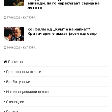
епизоди, па го нарекуваат серија на
летото
17.06.2026
КУЛТУРА
Кој филм од „Кум“ е најнапнат?
Критичарите имаат јасен одговор
14.06.2026
КУЛТУРА
Почетна
Препорачани огласи
Вработување
Интернационални огласи
Стипендии
Пракса