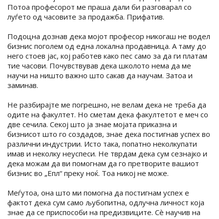
Потоа професорот ме праша дали би разговарал со
луѓето од часовите за продажба. Прифатив.
Подоцна дознав дека мојот професор никогаш не водел
бизнис поголем од една локална продавница. А таму до
него стоев јас, кој работев како пес само за да ги платам
тие часови. Почувствував дека школото нема да ме
научи на ништо важно што сакав да научам. Затоа и
заминав.
Не разбирајте ме погрешно, не велам дека не треба да
одите на факултет. Но сметам дека факултетот е меч со
две сечила. Секој што ја знае мојата приказна и
бизнисот што го создадов, знае дека постигнав успех во
различни индустрии. Исто така, попатно неколкупати
имав и неколку неуспеси. Не тврдам дека сум сезнајко и
дека можам да ви помогнам да го претворите вашиот
бизнис во „Епл“ преку ноќ. Тоа никој не може.
Меѓутоа, она што ми помогна да постигнам успех е
фактот дека сум само љубопитна, одлучна личност која
знае да се приспособи на предизвиците. Сè научив на