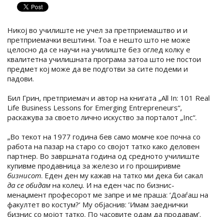
Никој во училиште не учел за претприемаштво и и
претприемачки вештини. Тоа е нешто што не може
целосно да се научи на училиште без оглед колку е
квалитетна училишната програма затоа што не постои
предмет кој може да ве подготви за сите подеми и
падови.
Бил Грин, претприемач и автор на книгата „All In: 101 Real
Life Business Lessons for Emerging Entrepreneurs“,
раскажува за своето лично искуство за порталот „Inc“.
„Во текот на 1977 година бев само момче кое почна со
работа на пазар на старо со својот татко како деловен
партнер. Во завршната година од средното училиште
купивме продавница за железо и го проширивме
бизнисот
. Еден ден му кажав на татко ми дека би сакал
да се обидам
на колеџ. И на еден час по бизнис-
менаџмент професорот ме запре и ме праша: ’Доаѓаш на
факултет во костум?‘ Му објаснив: ’Имам заеднички
бизнис со мојот татко. По часовите одам да продавам‘.