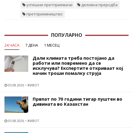
успешни претприемачи
деловна преродба
претприемништво
ПОПУЛАРНО
24 ЧАСА
7 ДЕНА
1 МЕСЕЦ
Дали климата треба постојано да
работи или повремено да се
исклучува? Експертите откриваат кој
начин троши помалку струја
05.08.2026
ЖИВОТ
Првпат по 70 години тигар пуштен во
дивината во Казахстан
05.08.2026
ЖИВОТ