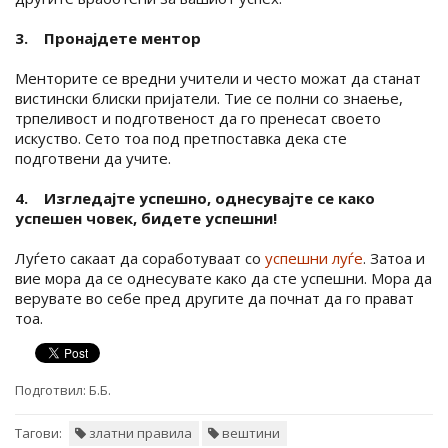
3. Пронајдете ментор
Менторите се вредни учители и често можат да станат
вистински блиски пријатели. Тие се полни со знаење,
трпеливост и подготвеност да го пренесат своето
искуство. Сето тоа под претпоставка дека сте
подготвени да учите.
4. Изгледајте успешно, однесувајте се како
успешен човек, бидете успешни!
Луѓето сакаат да соработуваат со
успешни луѓе
. Затоа и
вие мора да се однесувате како да сте успешни. Мора да
верувате во себе пред другите да почнат да го прават
тоа.
Подготвил:
Б.Б.
Тагови:
златни правила
вештини