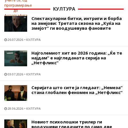
КУЛТУРА
Спектакуларни битки, интриги и борба
на змејови: Третата сезона на „Куќа на
змејот“ ги воодушевува фановите
26.07.2026
КУЛТУРА
Најголемиот хит во 2026 година: „Ќе те
најдам“ е најгледаната серија на
„Нетфликс“
03.07.2026
КУЛТУРА
Серијата што сите ја гледаат: „Немеза“
стана глобален феномен на „Нетфликс“
28.06.2026
КУЛТУРА
Новиот психолошки трилер ги
воодушеви гледачите по само две