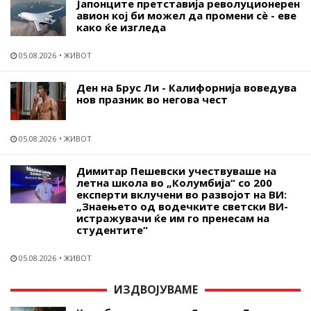
Јапонците претставија револуционерен
авион кој би можел да промени сѐ - еве
како ќе изгледа
05.08.2026
ЖИВОТ
Ден на Брус Ли - Калифорнија воведува
нов празник во негова чест
05.08.2026
ЖИВОТ
Димитар Пешевски учествуваше на
летна школа во „Колумбија“ со 200
експерти вклучени во развојот на ВИ:
„Знаењето од водечките светски ВИ-
истражувачи ќе им го пренесам на
студентите“
05.08.2026
ЖИВОТ
ИЗДВОЈУВАМЕ