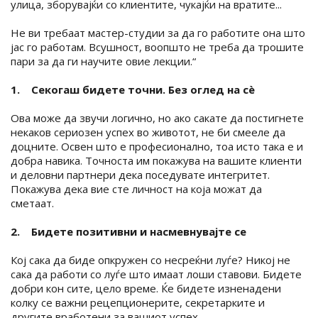
улица, зборувајќи со клиентите, чукајќи на вратите...
Не ви требаат мастер-студии за да го работите она што
јас го работам. Всушност, воопшто не треба да трошите
пари за да ги научите овие лекции.“
1. Секогаш бидете точни. Без оглед на сè
Ова може да звучи логично, но ако сакате да постигнете
некаков сериозен успех во животот, не би смееле да
доцните. Освен што е професионално, тоа исто така е и
добра навика. Точноста им покажува на вашите клиенти
и деловни партнери дека поседувате интегритет.
Покажува дека вие сте личност на која можат да
сметаат.
2. Бидете позитивни и насмевнувајте се
Кој сака да биде опкружен со несреќни луѓе? Никој не
сака да работи со луѓе што имаат лоши ставови. Бидете
добри кон сите, цело време. Ќе бидете изненадени
колку се важни рецепционерите, секретарките и
другите вработени за вашиот успех.