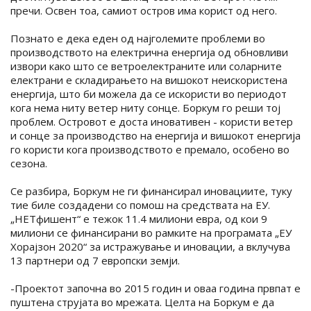
пречи. Освен тоа, самиот остров има корист од него.
Познато е дека еден од најголемите проблеми во
производството на електрична енергија од обновливи
извори како што се ветроелектраните или соларните
електрани е складирањето на вишокот неискористена
енергија, што би можела да се искористи во периодот
кога нема ниту ветер ниту сонце. Боркум го реши тој
проблем. Островот е доста иновативен - користи ветер
и сонце за производство на енергија и вишокот енергија
го користи кога производството е премало, особено во
сезона.
Се разбира, Боркум не ги финансирал иновациите, туку
тие биле создадени со помош на средствата на ЕУ.
„НЕТфишент“ е тежок 11.4 милиони евра, од кои 9
милиони се финансирани во рамките на програмата „ЕУ
Хорајзон 2020“ за истражување и иновации, а вклучува
13 партнери од 7 европски земји.
-Проектот започна во 2015 годин и оваа година првпат е
пуштена струјата во мрежата. Целта на Боркум е да