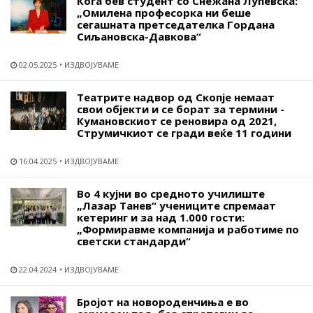
Кога бев студент со Снежана Лупевска:
„Омилена професорка ни беше
сегашната претседателка Гордана
Сиљановска-Давкова“
02.05.2025
ИЗДВОЈУВАМЕ
Театрите надвор од Скопје немаат
свои објекти и се борат за термини -
Кумановскиот се реновира од 2021,
Струмичкиот се гради веќе 11 години
16.04.2025
ИЗДВОЈУВАМЕ
Во 4 кујни во средното училиште
„Лазар Танев“ учениците спремаат
кетеринг и за над 1.000 гости:
„Формиравме компанија и работиме по
светски стандарди“
22.04.2024
ИЗДВОЈУВАМЕ
Бројот на новороденчиња е во