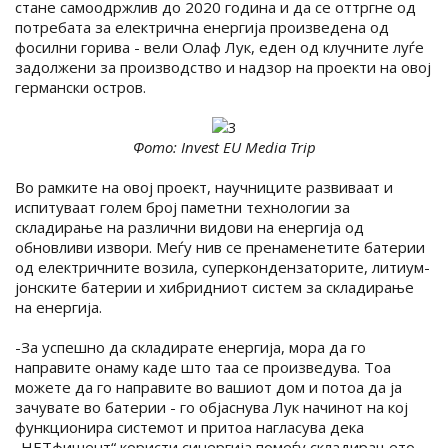
стане самоодржлив до 2020 година и да се оттргне од
потребата за електрична енергија произведена од
фосилни горива - вели Олаф Лук, еден од клучните луѓе
задолжени за производство и надзор на проекти на овој
германски остров.
Фото: Invest EU Media Trip
Во рамките на овој проект, научниците развиваат и
испитуваат голем број паметни технологии за
складирање на различни видови на енергија од
обновливи извори. Меѓу нив се пренаменетите батерии
од електричните возила, суперкондензаторите, литиум-
јонските батерии и хибридниот систем за складирање
на енергија.
-За успешно да складирате енергија, мора да го
направите онаму каде што таа се произведува. Тоа
можете да го направите во вашиот дом и потоа да ја
зачувате во батерии - го објаснува Лук начинот на кој
функционира системот и притоа нагласува дека
„НЕТфишент“ користи синергија помеѓу складирањето