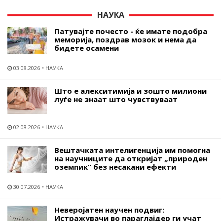
НАУКА
Патувајте почесто - ќе имате подобра
меморија, поздрав мозок и нема да
бидете осамени
03.08.2026
НАУКА
Што е алекситимија и зошто милиони
луѓе не знаат што чувствуваат
02.08.2026
НАУКА
Вештачката интелигенција им помогна
на научниците да откријат „природен
оземпик“ без несакани ефекти
30.07.2026
НАУКА
Неверојатен научен подвиг:
Истражувачи во параглајдер ги учат