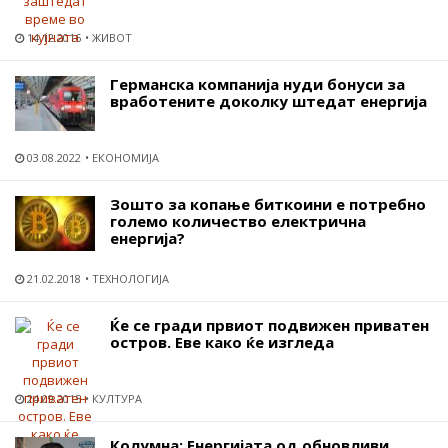
14.12.2016
ЖИВОТ
Германска компанија нуди бонуси за
вработените доколку штедат енергија
03.08.2022
ЕКОНОМИЈА
Зошто за копање биткоини е потребно
големо количество електрична
енергија?
21.02.2018
ТЕХНОЛОГИЈА
Ќе се гради првиот подвижен приватен
остров. Еве како ќе изгледа
24.09.2015
КУЛТУРА
Колумна: Енергијата од обновливи