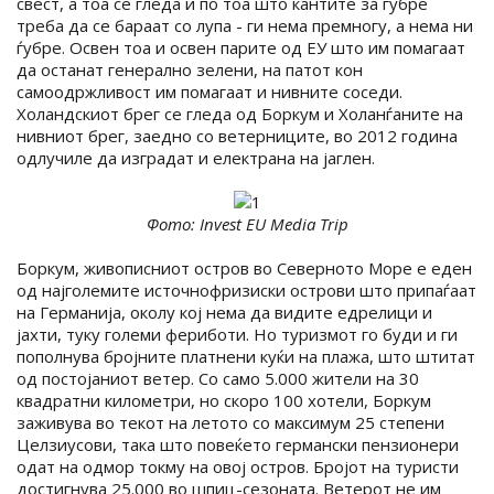
свест, а тоа се гледа и по тоа што кантите за ѓубре
треба да се бараат со лупа - ги нема премногу, а нема ни
ѓубре. Освен тоа и освен парите од ЕУ што им помагаат
да останат генерално зелени, на патот кон
самоодржливост им помагаат и нивните соседи.
Холандскиот брег се гледа од Боркум и Холанѓаните на
нивниот брег, заедно со ветерниците, во 2012 година
одлучиле да изградат и електрана на јаглен.
Фото: Invest EU Media Trip
Боркум, живописниот остров во Северното Море е еден
од најголемите источнофризиски острови што припаѓаат
на Германија, околу кој нема да видите едрелици и
јахти, туку големи фериботи. Но туризмот го буди и ги
пополнува бројните платнени куќи на плажа, што штитат
од постојаниот ветер. Со само 5.000 жители на 30
квадратни километри, но скоро 100 хотели, Боркум
заживува во текот на летото со максимум 25 степени
Целзиусови, така што повеќето германски пензионери
одат на одмор токму на овој остров. Бројот на туристи
достигнува 25.000 во шпиц-сезоната. Ветерот не им