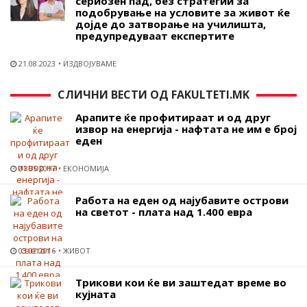
сериозен пад, без стратегии за
подобрување на условите за живот ќе
дојде до затворање на училишта,
предупредуваат експертите
21.08.2023
ИЗДВОЈУВАМЕ
СЛИЧНИ ВЕСТИ ОД FAKULTETI.MK
Арапите ќе профитираат и од друг
извор на енергија - нафтата не им е број
еден
01.05.2017
ЕКОНОМИЈА
Работа на еден од најубавите острови
на светот - плата над 1.400 евра
03.02.2016
ЖИВОТ
Трикови кои ќе ви заштедат време во
кујната