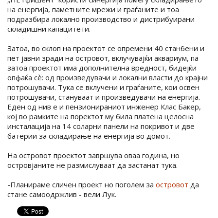
на енергија, паметните мрежи и граѓаните и тоа
подразбира локално производство и дистрибуирани
складишни капацитети.
Затоа, во склоп на проектот се опремени 40 станбени и
пет јавни зради на островот, вклучувајќи аквариум, па
затоа проектот има дополнителна вредност, бидејќи
опфаќа сѐ: од произведувачи и локални власти до крајни
потрошувачи. Тука се вклучени и граѓаните, кои освен
потрошувачи, стануваат и произведувачи на енергија.
Еден од нив е и пензионираниот инженер Клас Бакер,
кој во рамките на поректот му била платена целосна
инсталација на 14 соларни панели на покривот и две
батерии за складирање на енергија во домот.
На островот проектот завршува оваа година, но
островјаните не размислуваат да застанат тука.
-Планираме сличен проект но поголем за
островот
да
стане самоодржлив - вели Лук.