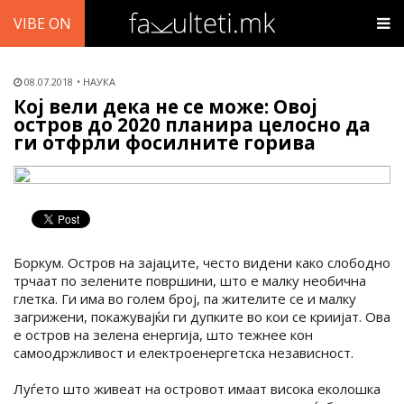
VIBE ON
08.07.2018
НАУКА
Кој вели дека не се може: Овој
остров до 2020 планира целосно да
ги отфрли фосилните горива
Боркум. Остров на зајаците, често видени како слободно
трчаат по зелените површини, што е малку необична
глетка. Ги има во голем број, па жителите се и малку
загрижени, покажувајќи ги дупките во кои се криијат. Ова
е остров на зелена енергија, што тежнее кон
самоодржливост и електроенергетска независност.
Луѓето што живеат на островот имаат висока еколошка