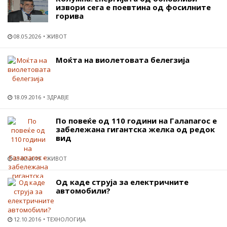
извори сега е поевтина од фосилните
горива
08.05.2026
ЖИВОТ
Моќта на виолетовата белегзија
18.09.2016
ЗДРАВЈЕ
По повеќе од 110 години на Галапагос е
забележана гигантска желка од редок
вид
23.02.2019
ЖИВОТ
Од каде струја за електричните
автомобили?
12.10.2016
ТЕХНОЛОГИЈА