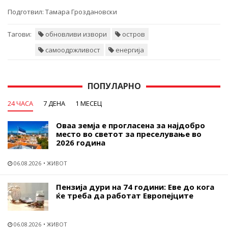
Подготвил:
Тамара Гроздановски
Тагови:
обновливи извори
остров
самоодржливост
енергија
ПОПУЛАРНО
24 ЧАСА
7 ДЕНА
1 МЕСЕЦ
Оваа земја е прогласена за најдобро
место во светот за преселување во
2026 година
06.08.2026
ЖИВОТ
Пензија дури на 74 години: Еве до кога
ќе треба да работат Европејците
06.08.2026
ЖИВОТ