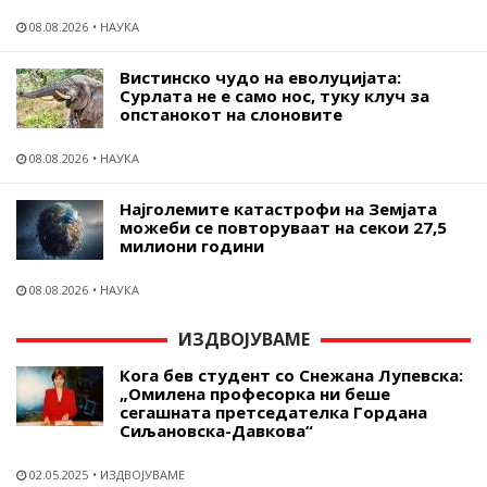
08.08.2026
НАУКА
Вистинско чудо на еволуцијата:
Сурлата не е само нос, туку клуч за
опстанокот на слоновите
08.08.2026
НАУКА
Најголемите катастрофи на Земјата
можеби се повторуваат на секои 27,5
милиони години
08.08.2026
НАУКА
ИЗДВОЈУВАМЕ
Кога бев студент со Снежана Лупевска:
„Омилена професорка ни беше
сегашната претседателка Гордана
Сиљановска-Давкова“
02.05.2025
ИЗДВОЈУВАМЕ