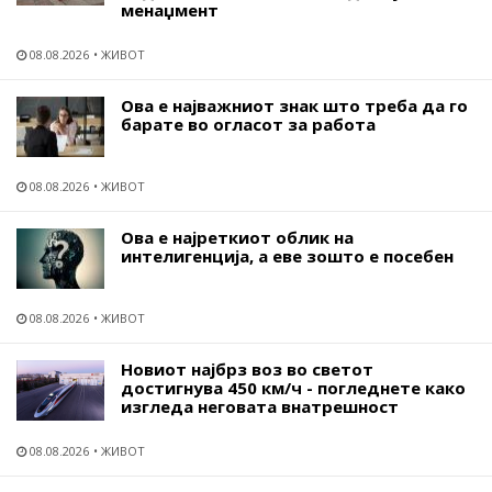
менаџмент
08.08.2026
ЖИВОТ
Ова е најважниот знак што треба да го
барате во огласот за работа
08.08.2026
ЖИВОТ
Ова е најреткиот облик на
интелигенција, а еве зошто е посебен
08.08.2026
ЖИВОТ
Новиот најбрз воз во светот
достигнува 450 км/ч - погледнете како
изгледа неговата внатрешност
08.08.2026
ЖИВОТ