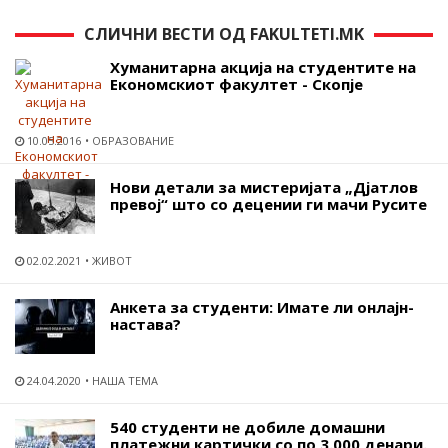
СЛИЧНИ ВЕСТИ ОД FAKULTETI.MK
Хуманитарна акција на студентите на
Економскиот факултет - Скопје
10.05.2016
ОБРАЗОВАНИЕ
Нови детали за мистеријата „Дјатлов
превој“ што со децении ги мачи Русите
02.02.2021
ЖИВОТ
Анкета за студенти: Имате ли онлајн-
настава?
24.04.2020
НАША ТЕМА
540 студенти не добиле домашни
платежни картички со по 3.000 денари.