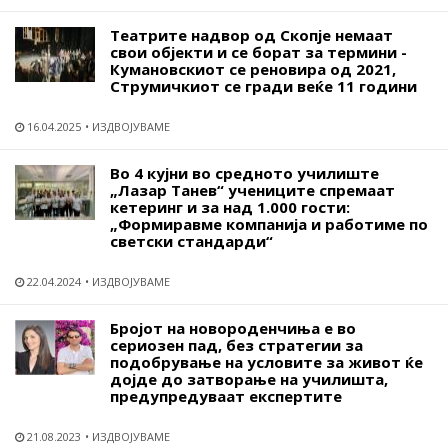
Театрите надвор од Скопје немаат
свои објекти и се борат за термини -
Кумановскиот се реновира од 2021,
Струмичкиот се гради веќе 11 години
16.04.2025
ИЗДВОЈУВАМЕ
Во 4 кујни во средното училиште
„Лазар Танев“ учениците спремаат
кетеринг и за над 1.000 гости:
„Формиравме компанија и работиме по
светски стандарди“
22.04.2024
ИЗДВОЈУВАМЕ
Бројот на новороденчиња е во
сериозен пад, без стратегии за
подобрување на условите за живот ќе
дојде до затворање на училишта,
предупредуваат експертите
21.08.2023
ИЗДВОЈУВАМЕ