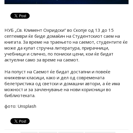
НУБ „Св. Климент Охридски“ во Скопје од 13 до 15
септември ќе биде домаќин на Студентскиот саем на
книгата. За време на траењето на саемот, студентите ќе
може да купат стручна литература, прирачници,
учебници и слично, по пониски цени, кои ќе бидат
актуелни само за време на саемот.
На попуст на Саемот ќе бидат достапни и повеќе
книжевни класици, како и дел од современата
белетристика од светски и домашни автори, а ќе има
можност и за зачленување на нови корисници во
библиотеката.
фото: Unsplash