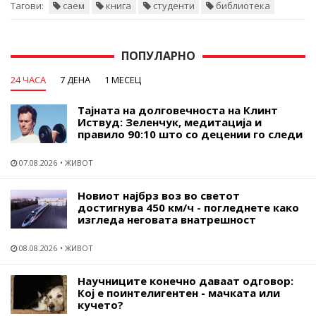
Тагови:
саем
книга
студенти
библиотека
ПОПУЛАРНО
24 ЧАСА
7 ДЕНА
1 МЕСЕЦ
Тајната на долговечноста на Клинт
Иствуд: Зеленчук, медитација и
правило 90:10 што со децении го следи
07.08.2026
ЖИВОТ
Новиот најбрз воз во светот
достигнува 450 км/ч - погледнете како
изгледа неговата внатрешност
08.08.2026
ЖИВОТ
Научниците конечно даваат одговор:
Кој е поинтелигентен - мачката или
кучето?