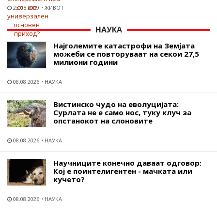
23.05.2019
ЖИВОТ
НАУКА
Најголемите катастрофи на Земјата
можеби се повторуваат на секои 27,5
милиони години
08.08.2026
НАУКА
Вистинско чудо на еволуцијата:
Сурлата не е само нос, туку клуч за
опстанокот на слоновите
08.08.2026
НАУКА
Научниците конечно даваат одговор:
Кој е поинтелигентен - мачката или
кучето?
08.08.2026
НАУКА