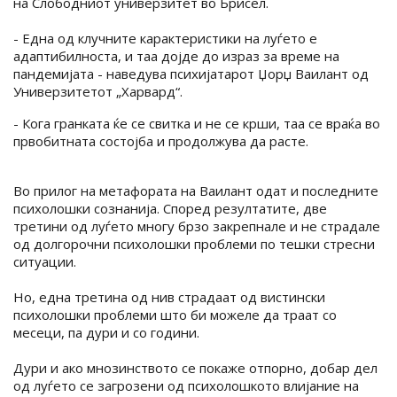
на Слободниот универзитет во Брисел.
- Една од клучните карактеристики на луѓето е
адаптибилноста, и таа дојде до израз за време на
пандемијата - наведува психијатарот Џорџ Ваилант од
Универзитетот „Харвард“.
- Кога гранката ќе се свитка и не се крши, таа се враќа во
првобитната состојба и продолжува да расте.
Во прилог на метафората на Ваилант одат и последните
психолошки сознанија. Според резултатите, две
третини од луѓето многу брзо закрепнале и не страдале
од долгорочни психолошки проблеми по тешки стресни
ситуации.
Но, една третина од нив страдаат од вистински
психолошки проблеми што би можеле да траат со
месеци, па дури и со години.
Дури и ако мнозинството се покаже отпорно, добар дел
од луѓето се загрозени од психолошкото влијание на