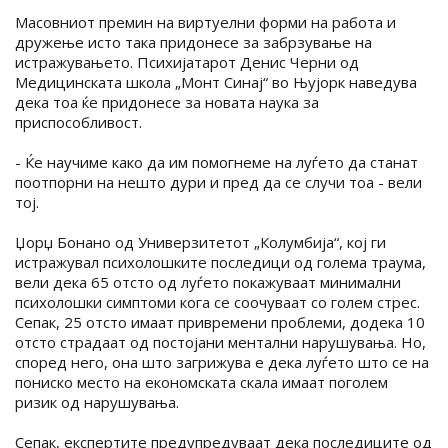
Масовниот премин на виртуелни форми на работа и
дружење исто така придонесе за забрзување на
истражувањето. Психијатарот Денис Черни од
Медицинската школа „Монт Синај“ во Њујорк наведува
дека тоа ќе придонесе за новата наука за
приспособливост.
- Ќе научиме како да им помогнеме на луѓето да станат
поотпорни на нешто дури и пред да се случи тоа - вели
тој.
Џорџ Бонано од Универзитетот „Колумбија“, кој ги
истражувал психолошките последици од голема траума,
вели дека 65 отсто од луѓето покажуваат минимални
психолошки симптоми кога се соочуваат со голем стрес.
Сепак, 25 отсто имаат привремени проблеми, додека 10
отсто страдаат од постојани ментални нарушувања. Но,
според него, она што загрижува е дека луѓето што се на
пониско место на економската скала имаат поголем
ризик од нарушувања.
Сепак, експертите предупредуваат дека последиците од