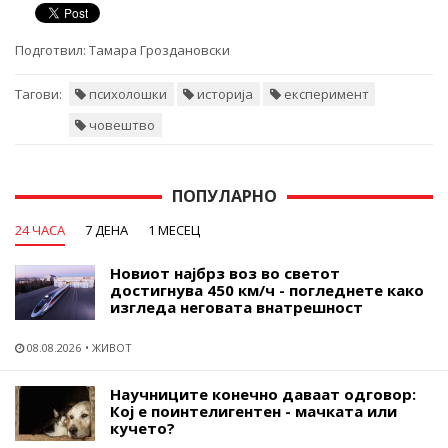
Подготвил:
Тамара Гроздановски
Тагови:
психолошки
историја
експеримент
човештво
ПОПУЛАРНО
24 ЧАСА
7 ДЕНА
1 МЕСЕЦ
Новиот најбрз воз во светот
достигнува 450 км/ч - погледнете како
изгледа неговата внатрешност
08.08.2026
ЖИВОТ
Научниците конечно даваат одговор:
Кој е поинтелигентен - мачката или
кучето?