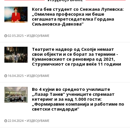
Кога бев студент со Снежана Лупевска:
„Омилена професорка ни беше
сегашната претседателка Гордана
Сиљановска-Давкова“
02.05.2025
ИЗДВОЈУВАМЕ
Театрите надвор од Скопје немаат
свои објекти и се борат за термини -
Кумановскиот се реновира од 2021,
Струмичкиот се гради веќе 11 години
16.04.2025
ИЗДВОЈУВАМЕ
Во 4 кујни во средното училиште
„Лазар Танев“ учениците спремаат
кетеринг и за над 1.000 гости:
„Формиравме компанија и работиме по
светски стандарди“
22.04.2024
ИЗДВОЈУВАМЕ