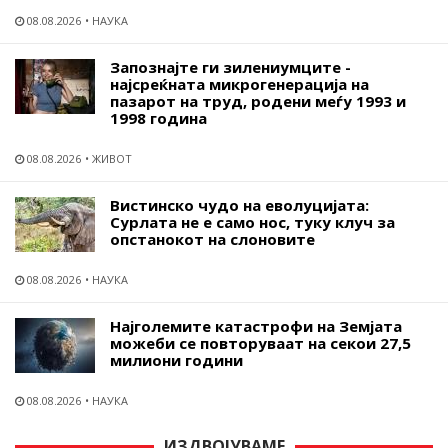
08.08.2026
НАУКА
Запознајте ги зилениумците -
најсреќната микрогенерација на
пазарот на труд, родени меѓу 1993 и
1998 година
08.08.2026
ЖИВОТ
Вистинско чудо на еволуцијата:
Сурлата не е само нос, туку клуч за
опстанокот на слоновите
08.08.2026
НАУКА
Најголемите катастрофи на Земјата
можеби се повторуваат на секои 27,5
милиони години
08.08.2026
НАУКА
ИЗДВОЈУВАМЕ