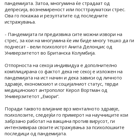
пандемијата. Затоа, многумина ќе страдаат од
депресија, вознемиреност или посттрауматски стрес.
Ова го покажаа и резултатите од последните
истражувања.
- Пандемијата ги предизвика сите можни извори на
стрес, за кои на многумина ќе им биде многу тешко да ги
поднесат - вели психологот Анита Делонџис од
Универзитетот во Британска Колумбија.
Отпорноста на секоја индивидуа е дополнително
комплицирана со фактот дека не секој е изложен на
пандемијата на ист начин и дека зависи од личното
здравје, економскиот и социјалниот статус, тврди
медицинскиот антрополог Керол Вортман од
Универзитетот „Емори“.
Поради таквото влијание врз менталното здравје,
психолозите, следејќи го примерот на научниците кои
забрзано работат на вакцина против вирусот, ги
интензивираа своите истражувања за психолошките
последици од пандемијата.