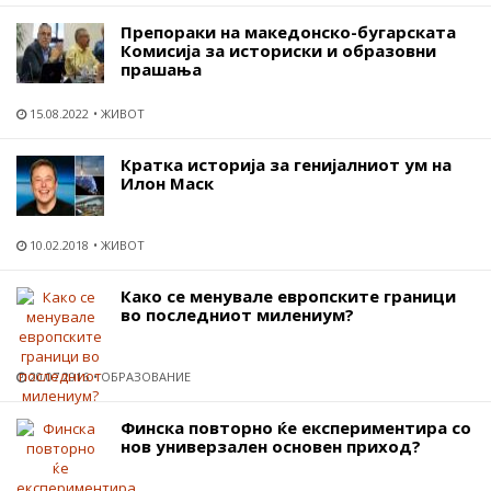
Препораки на македонско-бугарската
Комисија за историски и образовни
прашања
15.08.2022
ЖИВОТ
Кратка историја за генијалниот ум на
Илон Маск
10.02.2018
ЖИВОТ
Како се менувале европските граници
во последниот милениум?
20.07.2016
ОБРАЗОВАНИЕ
Финска повторно ќе експериментира со
нов универзален основен приход?