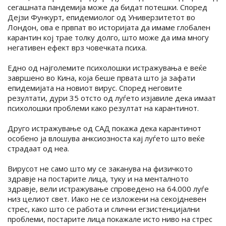
сегашната пандемија може да бидат потешки. Според
Дејзи Функурт, епидемиолог од Универзитетот во
Лондон, ова е првпат во историјата да имаме глобален
карантин кој трае толку долго, што може да има многу
негативен ефект врз човечката психа.
Едно од најголемите психолошки истражувања е веќе
завршено во Кина, која беше првата што ја зафати
епидемијата на новиот вирус. Според неговите
резултати, дури 35 отсто од луѓето изјавиле дека имаат
психолошки проблеми како резултат на карантинот.
Друго истражување од САД покажа дека карантинот
особено ја влошува анксиозноста кај луѓето што веќе
страдаат од неа.
Вирусот не само што му се заканува на физичкото
здравје на постарите лица, туку и на менталното
здравје, вели истражување спроведено на 64.000 луѓе
низ целиот свет. Иако не се изложени на секојдневен
стрес, како што се работа и слични егзистенцијални
проблеми, постарите лица покажале исто ниво на стрес