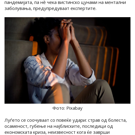
пандемијата, па нè чека вистинско цунами на ментални
заболувања, предупредуваат експертите.
Фото: Pixabay
Луѓето се соочуваат со повеќе удари: страв од болеста,
осаменост, губење на најблиските, последици од
економската криза, неизвесност кога ќе заврши