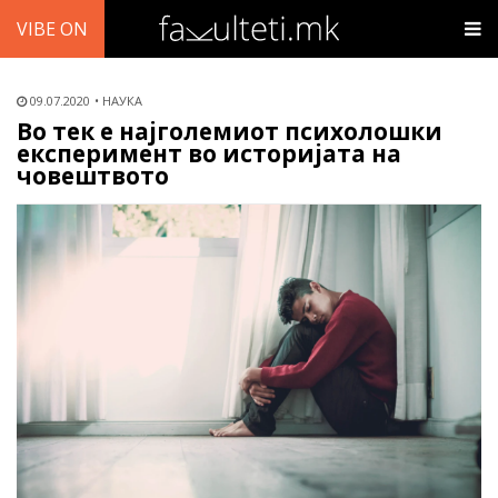
VIBE ON
09.07.2020
НАУКА
Во тек е најголемиот психолошки
експеримент во историјата на
човештвото