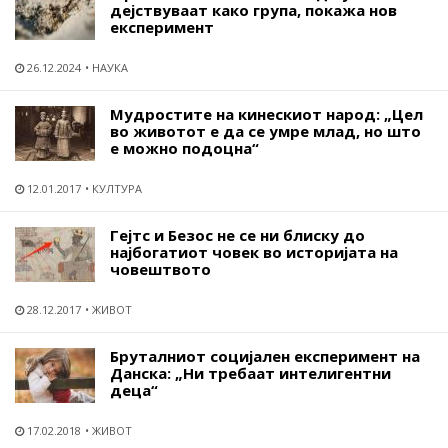
дејствуваат како група, покажа нов
експеримент
26.12.2024
НАУКА
Мудростите на кинескиот народ: „Цел
во животот е да се умре млад, но што
е можно подоцна“
12.01.2017
КУЛТУРА
Гејтс и Безос не се ни блиску до
најбогатиот човек во историјата на
човештвото
28.12.2017
ЖИВОТ
Бруталниот социјален експеримент на
Данска: „Ни требаат интелигентни
деца“
17.02.2018
ЖИВОТ