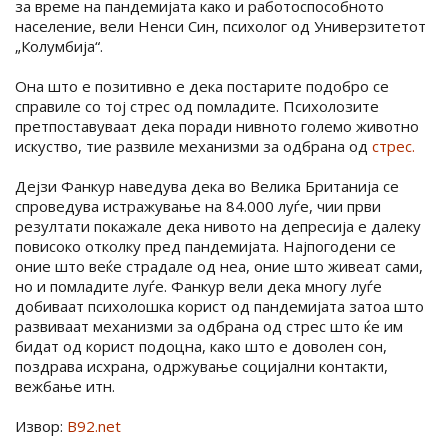
за време на пандемијата како и работоспособното
население, вели Ненси Син, психолог од Универзитетот
„Колумбија“.
Она што е позитивно е дека постарите подобро се
справиле со тој стрес од помладите. Психолозите
претпоставуваат дека поради нивното големо животно
искуство, тие развиле механизми за одбрана од
стрес.
Дејзи Фанкур наведува дека во Велика Британија се
спроведува истражување на 84.000 луѓе, чии први
резултати покажале дека нивото на депресија е далеку
повисоко отколку пред пандемијата. Најпогодени се
оние што веќе страдале од неа, оние што живеат сами,
но и помладите луѓе. Фанкур вели дека многу луѓе
добиваат психолошка корист од пандемијата затоа што
развиваат механизми за одбрана од стрес што ќе им
бидат од корист подоцна, како што е доволен сон,
поздрава исхрана, одржување социјални контакти,
вежбање итн.
Извор:
B92.net