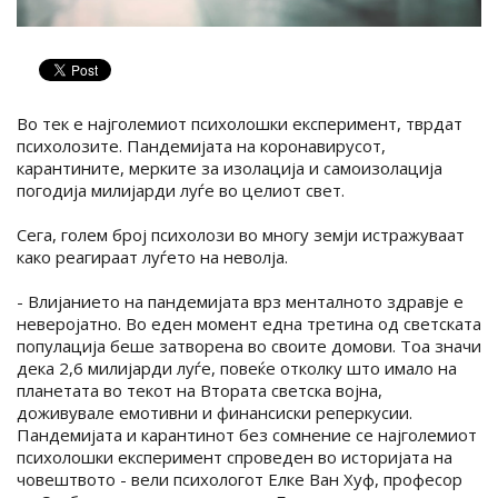
Во тек е најголемиот психолошки експеримент, тврдат
психолозите. Пандемијата на коронавирусот,
карантините, мерките за изолација и самоизолација
погодија милијарди луѓе во целиот свет.
Сега, голем број психолози во многу земји истражуваат
како реагираат луѓето на неволја.
- Влијанието на пандемијата врз менталното здравје е
неверојатно. Во еден момент една третина од светската
популација беше затворена во своите домови. Тоа значи
дека 2,6 милијарди луѓе, повеќе отколку што имало на
планетата во текот на Втората светска војна,
доживувале емотивни и финансиски реперкусии.
Пандемијата и карантинот без сомнение се најголемиот
психолошки експеримент спроведен во историјата на
човештвото - вели психологот Елке Ван Хуф, професор