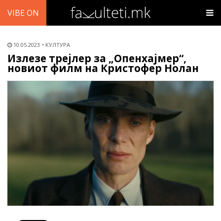
VIBE ON
10.05.2023
КУЛТУРА
Излезе трејлер за „Опенхајмер“,
новиот филм на Кристофер Нолан