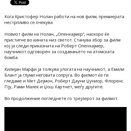
Кога Кристофер Нолан работи на нов филм, премиерата
нестрпливо се очекува.
Новиот филм на Нолан, „Опенхајмер“, наскоро ќе
пристигне во кината низ светот. Станува збор за филм
кој ја следи приказната на Роберт Опенхајмер,
научникот одговорен за создавањето на атомската
бомба.
Килијан Марфи ја толкува улогата на научникот, а Емили
Блант ја глуми неговата сопруга. Во филмот ќе ги
гледаме и Мет Дејмон, Роберт Дауни Џуниор, Флоренс
Пју, Рами Малек и Џош Хартнет, меѓу другите.
Во продолжение погледнете го трејлерот за филмот.