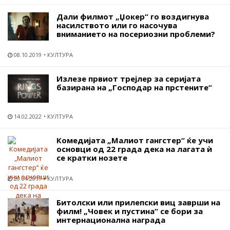
Дали филмот „Џокер“ го воздигнува
насилството или го насочува
вниманието на посериозни проблеми?
08.10.2019
КУЛТУРА
Излезе првиот трејлер за серијата
базирана на „Господар на прстените“
14.02.2022
КУЛТУРА
Комедијата „Малиот гангстер“ ќе учи
основци од 22 града дека на лагата ѝ
се кратки нозете
20.04.2017
КУЛТУРА
Битолски или прилепски виц заврши на
филм! „Човек и пустина“ се бори за
интернационална награда