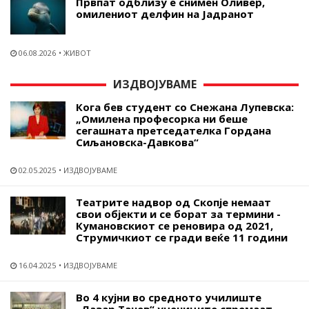
Првпат одблизу е снимен Оливер,
омилениот делфин на Јадранот
06.08.2026
ЖИВОТ
ИЗДВОЈУВАМЕ
Кога бев студент со Снежана Лупевска:
„Омилена професорка ни беше
сегашната претседателка Гордана
Сиљановска-Давкова“
02.05.2025
ИЗДВОЈУВАМЕ
Театрите надвор од Скопје немаат
свои објекти и се борат за термини -
Кумановскиот се реновира од 2021,
Струмичкиот се гради веќе 11 години
16.04.2025
ИЗДВОЈУВАМЕ
Во 4 кујни во средното училиште
„Лазар Танев“ учениците спремаат