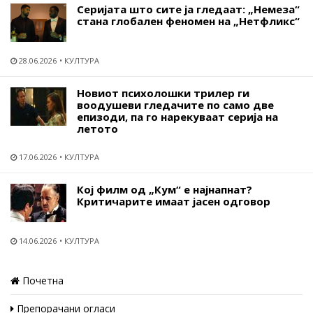
Серијата што сите ја гледаат: „Немеза“
стана глобален феномен на „Нетфликс“
28.06.2026
КУЛТУРА
Новиот психолошки трилер ги
воодушеви гледачите по само две
епизоди, па го нарекуваат серија на
летото
17.06.2026
КУЛТУРА
Кој филм од „Кум“ е најнапнат?
Критичарите имаат јасен одговор
14.06.2026
КУЛТУРА
Почетна
Препорачани огласи