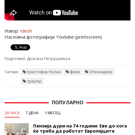
Извор:
Idesh
Насловна фотографија: Youtube (printscreen)
Подготвил:
Драгана Петрушевска
Тагови:
Кристофер Нолан
филм
Опенхајмер
трејлер
ПОПУЛАРНО
24 ЧАСА
7 ДЕНА
1 МЕСЕЦ
Пензија дури на 74 години: Еве до кога
ќе треба да работат Европејците