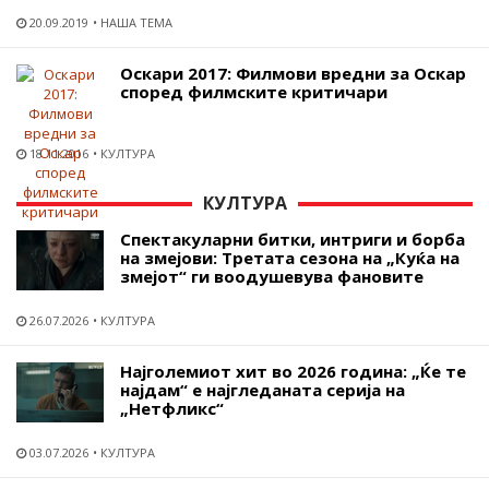
20.09.2019
НАША ТЕМА
Оскари 2017: Филмови вредни за Оскар
според филмските критичари
18.11.2016
КУЛТУРА
КУЛТУРА
Спектакуларни битки, интриги и борба
на змејови: Третата сезона на „Куќа на
змејот“ ги воодушевува фановите
26.07.2026
КУЛТУРА
Најголемиот хит во 2026 година: „Ќе те
најдам“ е најгледаната серија на
„Нетфликс“
03.07.2026
КУЛТУРА