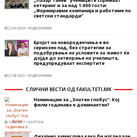
кетеринг и за над 1.000 гости:
„Формиравме компанија и работиме по
светски стандарди“
22.04.2024
ИЗДВОЈУВАМЕ
Бројот на новороденчиња е во
сериозен пад, без стратегии за
подобрување на условите за живот ќе
дојде до затворање на училишта,
предупредуваат експертите
21.08.2023
ИЗДВОЈУВАМЕ
СЛИЧНИ ВЕСТИ ОД FAKULTETI.MK
Номинации за „Златен глобус“: Кој
филм годинава е доминантен?
12.12.2017
КУЛТУРА
Дизајнер замислува како би изгледале