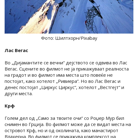
Фото: Шилтхорн/Pixabay
Лас Вегас
Во „Дијамантите се вечни“ дејството се одвива во Лас
Вегас. Сцените во филмот не ја прикажуваат реалноста
на градот и во филмот има места што повеќе не
постојат, како хотелот „Ривиера“. Но во Лас Вегас и
денес постојат „Циркус Циркус“, хотелот „Вестгејт“ и
други места.
Крф
Голем дел од „Само за твоите очи“ со Роџер Мур бил
снимен во Грција. Во филмот може да се видат места на
островот Крф, но и од околината, како манастирот
Влахерна. Во филмот се прикажува комплексот на