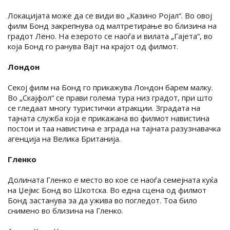
Локацијата може да се види во „Казино Ројал“. Во овој
филм Бонд закрепнува од малтретирање во близина на
градот Лено. На езерото се наоѓа и вилата „Гајета“, во
која Бонд го ранува Вајт на крајот од филмот.
Лондон
Секој филм на Бонд го прикажува Лондон барем малку.
Во „Скајфол“ се прави голема тура низ градот, при што
се гледаат многу туристички атракции. Зградата на
тајната служба која е прикажана во филмот навистина
постои и таа навистина е зграда на тајната разузнавачка
агенција на Велика Британија.
Гленко
Долината Гленко е место во кое се наоѓа семејната куќа
на Џејмс Бонд во Шкотска. Во една сцена од филмот
Бонд застанува за да ужива во погледот. Тоа било
снимено во близина на Гленко.