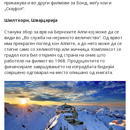
прикажува и во други филмови за Бонд, меѓу кои и
„Скајфол“.
Шилтхорн, Швајцарија
Станува збор за врв на Бернските Алпи кој може да се
види во „Во служба на нејзиното величество“. Од врвот
има прекрасен поглед кон Алпите, а до него може да се
стигне само со хеликоптер или жичница. Комплексот се
градел кога бил откриен од страна на оние што
работеле на филмот во 1968. Продуцентите го
финансирале завршувањето на изградбата бидејќи
совршено одговарал на место опишано од книгата.