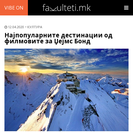
VIBE ON
12.04.2020
КУЛТУРА
Најпопуларните дестинации од
филмовите за Џејмс Бонд