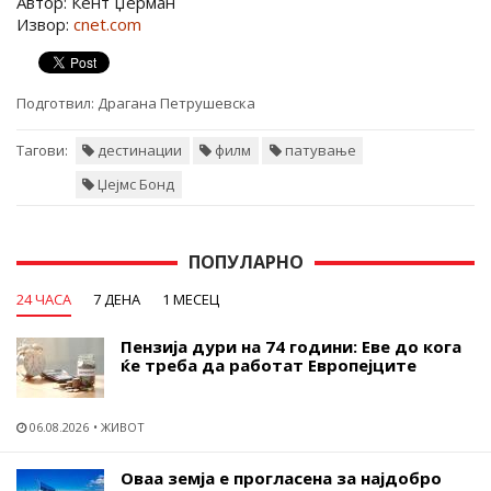
Автор: Кент Џерман
Извор:
cnet.com
Подготвил:
Драгана Петрушевска
Тагови:
дестинации
филм
патување
Џејмс Бонд
ПОПУЛАРНО
24 ЧАСА
7 ДЕНА
1 МЕСЕЦ
Пензија дури на 74 години: Еве до кога
ќе треба да работат Европејците
06.08.2026
ЖИВОТ
Оваа земја е прогласена за најдобро