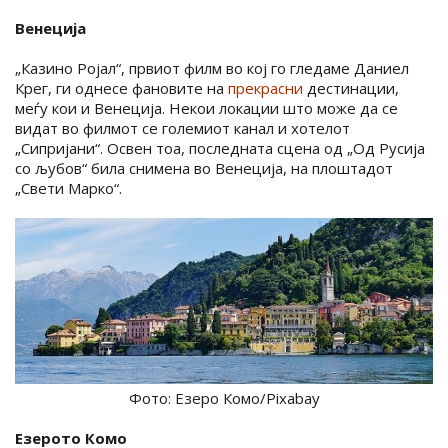
Венеција
„Казино Ројал“, првиот филм во кој го гледаме Даниел
Крег, ги однесе фановите на
прекрасни
дестинации,
меѓу кои и Венеција. Некои локации што може да се
видат во филмот се големиот канал и хотелот
„Сипријани“. Освен тоа, последната сцена од „Од Русија
со љубов“ била снимена во Венеција, на плоштадот
„Свети Марко“.
Фото: Езеро Комо/Pixabay
Езерото Комо