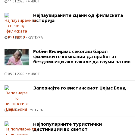
11.01.2023
ЖИВОТ
Најпаузираните сцени од филмската
историја
01.11.2016
КУЛТУРА
Робин Вилијамс секогаш барал
филмските компании да вработат
бездомници ако сакале да глуми за нив
05.01.2020
ЖИВОТ
Запознајте го вистинскиот Џејмс Бонд
09.01.2015
КУЛТУРА
Најпопуларните туристички
дестинации во светот