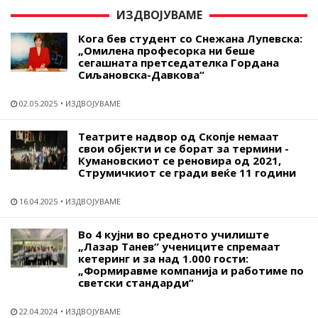
ИЗДВОЈУВАМЕ
Кога бев студент со Снежана Лупевска:
„Омилена професорка ни беше
сегашната претседателка Гордана
Сиљановска-Давкова“
02.05.2025
ИЗДВОЈУВАМЕ
Театрите надвор од Скопје немаат
свои објекти и се борат за термини -
Кумановскиот се реновира од 2021,
Струмичкиот се гради веќе 11 години
16.04.2025
ИЗДВОЈУВАМЕ
Во 4 кујни во средното училиште
„Лазар Танев“ учениците спремаат
кетеринг и за над 1.000 гости:
„Формиравме компанија и работиме по
светски стандарди“
22.04.2024
ИЗДВОЈУВАМЕ