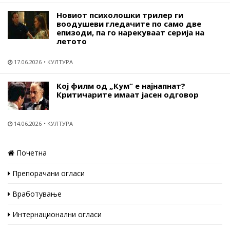
Новиот психолошки трилер ги
воодушеви гледачите по само две
епизоди, па го нарекуваат серија на
летото
17.06.2026
КУЛТУРА
Кој филм од „Кум“ е најнапнат?
Критичарите имаат јасен одговор
14.06.2026
КУЛТУРА
Почетна
Препорачани огласи
Вработување
Интернационални огласи