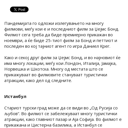
Пандемијата го одложи излегувањето на многу
филмови, меѓу кои е и последниот филм за Џејмс Бонд.
Филмот сега треба да биде премиерно прикажан во
ноември, а ќе биде 25-тиот филм за Бонд и петтиот и
последен во кој тајниот агент го игра Даниел Крег.
Како и секој друг филм за Џејмс Бонд, и во најновиот ќе
има многу локации, меѓу кои Лондон, Италија, Јамајка,
Норвешка и Шкотска. Многу од местата што се
прикажуваат во филмовите стануваат туристички
атракции, како дел од следните.
Истанбул
Стариот турски град може да се види во „Од Русија со
љубов“. Во филмот се забележуваат многу туристички
атракции, како главниот пазар и Аја Софија. Во филмот е
прикажана и Цистерна базилика, а Истанбул се