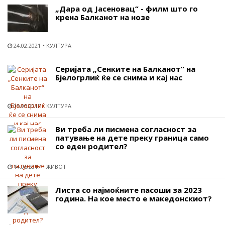
„Дара од Јасеновац“ - филм што го
крена Балканот на нозе
24.02.2021
КУЛТУРА
Серијата „Сенките на Балканот“ на
Бјелогрлиќ ќе се снима и кај нас
05.05.2017
КУЛТУРА
Ви треба ли писмена согласност за
патување на дете преку граница само
со еден родител?
14.06.2017
ЖИВОТ
Листа со најмоќните пасоши за 2023
година. На кое место е македонскиот?