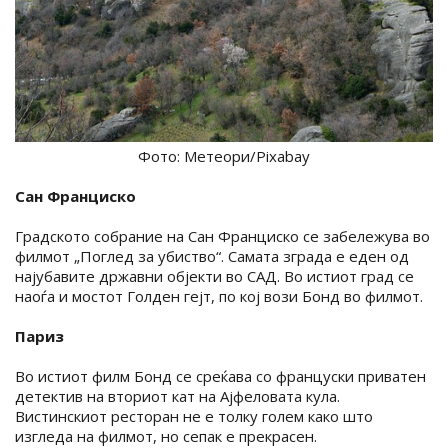
Фото: Метеори/Pixabay
Сан Франциско
Градското собрание на Сан Франциско се забележува во
филмот „Поглед за убиство“. Самата зграда е еден од
најубавите државни објекти во САД. Во истиот град се
наоѓа и мостот Голден гејт, по кој вози Бонд во филмот.
Париз
Во истиот филм Бонд се среќава со француски приватен
детектив на вториот кат на Ајфеловата кула.
Вистинскиот ресторан не е толку голем како што
изгледа на филмот, но сепак е прекрасен.