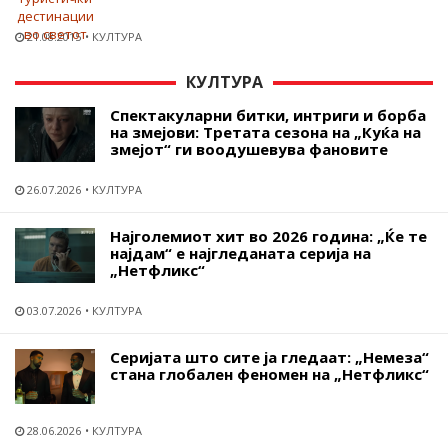
21.08.2015
КУЛТУРА
КУЛТУРА
Спектакуларни битки, интриги и борба
на змејови: Третата сезона на „Куќа на
змејот“ ги воодушевува фановите
26.07.2026
КУЛТУРА
Најголемиот хит во 2026 година: „Ќе те
најдам“ е најгледаната серија на
„Нетфликс“
03.07.2026
КУЛТУРА
Серијата што сите ја гледаат: „Немеза“
стана глобален феномен на „Нетфликс“
28.06.2026
КУЛТУРА