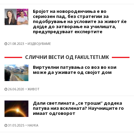
Бројот на новороденчиња е во
сериозен пад, без стратегии за
подобрување на условите за живот ќе
дојде до затворање на училишта,
предупредуваат експертите
21.08.2023
ИЗДВОЈУВАМЕ
СЛИЧНИ ВЕСТИ ОД FAKULTETI.MK
Виртуелни патувања со воз во кои
може да уживате од својот дом
26.06.2020
ЖИВОТ
Дали светлината „се троши“ додека
патува низ вселената? Научниците го
имаат одговорот
31.05.2025
НАУКА