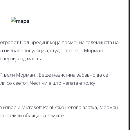
ографот Пол Брединг кој ја променил големината на
а нивната популација, студентот Чејс Морман
 верзија од мапата.
“, вели Морман. „Беше навистина забавно да се
ли со светот. Чест ми е што мапата е толку
 извор и Microsoft Paint како негова алатка, Морман
ознатливи облици на земјите.