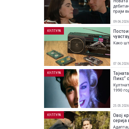
Новата 
дебитан
прајм в
09.06.2026
Постои 
КУЛТУРА
чувств
Како шт
07.06.2026
Тајната
КУЛТУРА
Пикс“ 
Култнат
1990 го
25.05.2026
Овој кр
КУЛТУРА
серија 
Адаптац