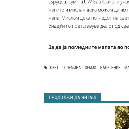
„Бруцош сум на UW Eau Claire, и уч
мапите и мислам дека можам да им п
мапа. Мислам дека погледот на свет
бидејќи го претставува делот од све
За да ја погледните мапата во 
СВЕТ
ГОЛЕМИНА
ЗЕМЈИ
НАСЕЛЕНИЕ
М
ПРОДОЛЖИ ДА ЧИТАШ