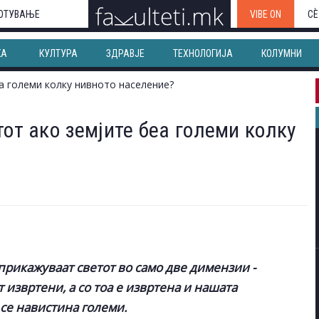
ОТУВАЊЕ
VIBE ON
СЀ
КА
КУЛТУРА
ЗДРАВЈЕ
ТЕХНОЛОГИЈА
КОЛУМНИ
тот ако земјите беа големи колку
 прикажуваат светот во само две димензии -
 извртени, а со тоа е извртена и нашата
 се навистина големи.