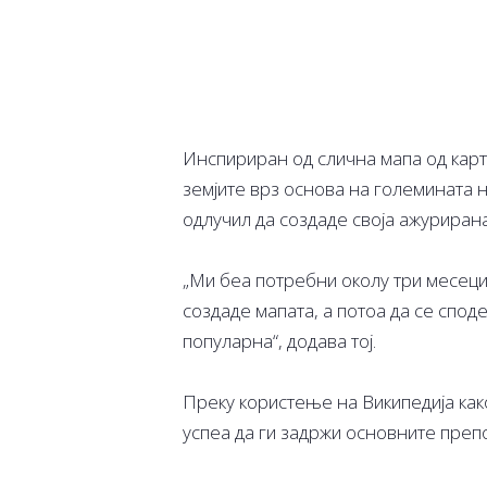
Инспириран од слична мапа од карт
земјите врз основа на големината н
одлучил да создаде своја ажурирана
„Ми беа потребни околу три месеци
создаде мапата, а потоа да се споде
популарна“, додава тој.
Преку користење на Википедија како
успеа да ги задржи основните преп