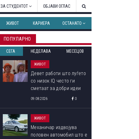
 ЗА СТУДЕНТОТ
ОБЈАВИ ОГЛАС
ЖИВОТ
КАРИЕРА
ОСТАНАТО
ПОПУЛАРНО
СЕГА
НЕДЕЛАВА
МЕСЕЦОВ
ЖИВОТ
Девет работи што луѓето
со низок IQ често ги
сметаат за добри идеи
09.08.2026
0
ЖИВОТ
Механичар издвојува
половен автомобил што е