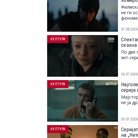
Хомеров
Филмска
не ги о
феноме
07.08.2026
Спектак
КУЛТУРА
сезона
По две 
хит-сер
26.07.2026
Најголе
КУЛТУРА
серија 
Мајстор
не ја д
03.07.2026
Серијат
КУЛТУРА
на „Не