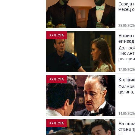
Серијат
месец о
28.06.2026
Новиот
КУЛТУРА
епизоди
Долгооч
Ник Ант
реакции
17.06.2026
Кој фил
КУЛТУРА
Филмови
целина,
14.06.2026
На оваа
КУЛТУРА
стана т