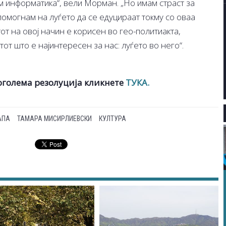
ам информатика“, вели Морман. „Но имам страст за
омогнам на луѓето да се едуцираат токму со оваа
от на овој начин е корисен во гео-политиакта,
тот што е најинтересен за нас: луѓето во него“.
поголема резолуција кликнете
ТУКА.
АПА
ТАМАРА МИСИРЛИЕВСКИ
КУЛТУРА