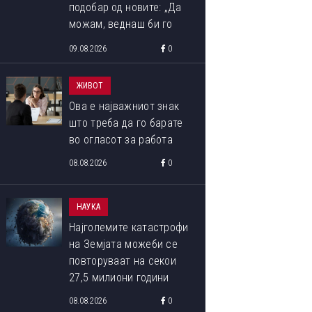
подобар од новите: „Да
можам, веднаш би го
купил“
09.08.2026
0
ЖИВОТ
Ова е најважниот знак
што треба да го барате
во огласот за работа
08.08.2026
0
НАУКА
Најголемите катастрофи
на Земјата можеби се
повторуваат на секои
27,5 милиони години
08.08.2026
0