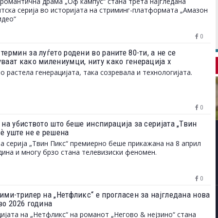
романтична драма „Оф кампус“ стана трета најгледана
тска серија во историјата на стриминг-платформата „Амазон
идео“
0
термин за луѓето родени во раните 80-ти, а не се
уваат како милениумци, ниту како генерација х
о растела генерацијата, така созревала и технологијата.
0
 на убиството што беше инспирација за серијата „Твин
сѐ уште не е решена
а серија „Твин Пикс“ премиерно беше прикажана на 8 април
дина и многу брзо стана телевизиски феномен.
0
ими-трилер на „Нетфликс“ е прогласен за најгледана нова
во 2026 година
ијата на „Нетфликс“ на романот „Негово & нејзино“ стана