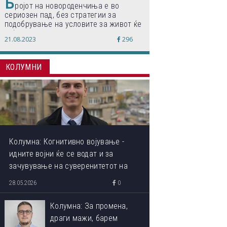
Б
ројот на новороденчиња е во
сериозен пад, без стратегии за
подобрување на условите за живот ќе
дојде до затворање на училишта,
21.08.2023
296
предупредуваат експертите
КОЛУМНИ
Колумна: Когнитивно војување -
идните војни ќе се водат и за
зачувување на суверенитетот на
сопствениот ум
28.05.2026
0
Колумна: За промена,
драги мажи, барем