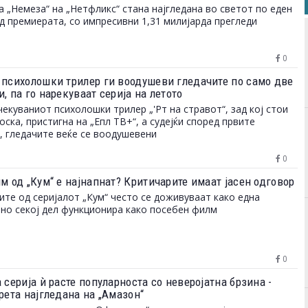
а „Немеза“ на „Нетфликс“ стана најгледана во светот по еден
д премиерата, со импресивни 1,31 милијарда прегледи
0
 психолошки трилер ги воодушеви гледачите по само две
, па го нарекуваат серија на летото
екуваниот психолошки трилер „'Рт на стравот“, зад кој стои
оска, пристигна на „Епл ТВ+“, а судејќи според првите
, гледачите веќе се воодушевени
0
м од „Кум“ е најнапнат? Критичарите имаат јасен одговор
те од серијалот „Кум“ често се доживуваат како една
 но секој дел функционира како посебен филм
0
 серија ѝ расте популарноста со неверојатна брзина -
рета најгледана на „Амазон“