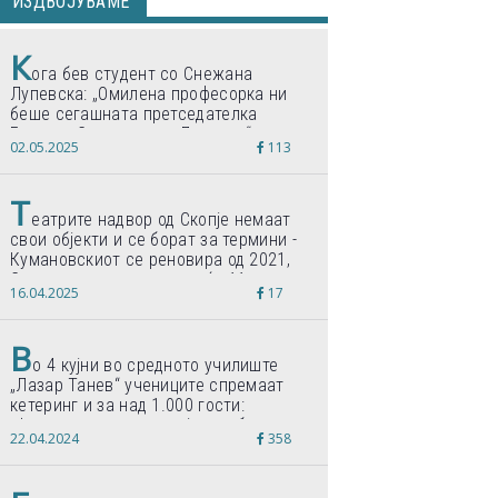
ИЗДВОЈУВАМЕ
К
ога бев студент со Снежана
Лупевска: „Омилена професорка ни
беше сегашната претседателка
Гордана Сиљановска-Давкова“
02.05.2025
113
Т
еатрите надвор од Скопје немаат
свои објекти и се борат за термини -
Кумановскиот се реновира од 2021,
Струмичкиот се гради веќе 11 години
16.04.2025
17
В
о 4 кујни во средното училиште
„Лазар Танев“ учениците спремаат
кетеринг и за над 1.000 гости:
„Формиравме компанија и работиме
22.04.2024
358
по светски стандарди“