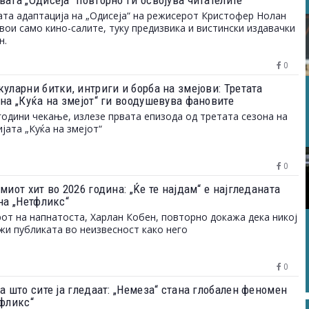
ата „Одисеја“ повторно ги освојува читателите
та адаптација на „Одисеја“ на режисерот Кристофер Нолан
свои само кино-салите, туку предизвика и вистински издавачки
н.
0
уларни битки, интриги и борба на змејови: Третата
 на „Куќа на змејот“ ги воодушевува фановите
години чекање, излезе првата епизода од третата сезона на
ијата „Куќа на змејот“
0
миот хит во 2026 година: „Ќе те најдам“ е најгледаната
на „Нетфликс“
от на напнатоста, Харлан Кобен, повторно докажа дека никој
ржи публиката во неизвесност како него
0
а што сите ја гледаат: „Немеза“ стана глобален феномен
тфликс“