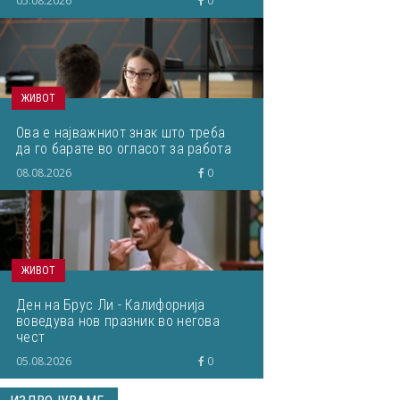
05.08.2026
0
пренесам на студентите“
ЖИВОТ
Ова е најважниот знак што треба
да го барате во огласот за работа
08.08.2026
0
ЖИВОТ
Ден на Брус Ли - Калифорнија
воведува нов празник во негова
чест
05.08.2026
0