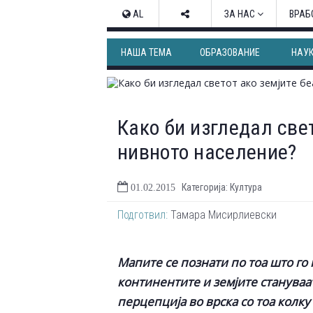
AL
ЗА НАС
ВРАБ
НАША ТЕМА
ОБРАЗОВАНИЕ
НАУ
Како би изгледал све
нивното население?
Категорија: Култура
01.02.2015
Подготвил:
Тамара Мисирлиевски
Мапите се познати по тоа што го
континентите и земјите стануваат
перцепција во врска со тоа колку