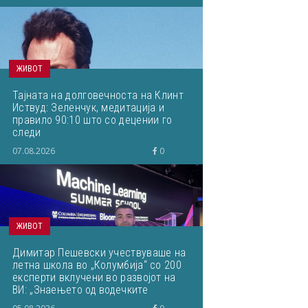
ЖИВОТ
Тајната на долговечноста на Клинт
Иствуд: Зеленчук, медитација и
правило 90:10 што со децении го
следи
07.08.2026
0
ЖИВОТ
Димитар Пешевски учествуваше на
летна школа во „Колумбија“ со 200
експерти вклучени во развојот на
ВИ: „Знаењето од водечките
светски ВИ-истражувачи ќе им го