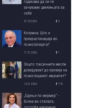
годинава да си ги
зачуваме цвеќињата за
себе
07.03.2026
0
Колумна: Што е
прекрастинација во
психологијата?
17.01.2026
7
Зошто токсичните мисли
доведуваат до ерозија на
психолошкиот имунитет?
13.01.2026
178
„Одење по мермер“ -
болка во стапало,
состојба наречена