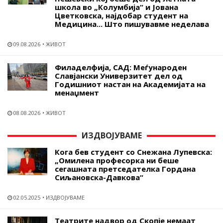
школа во „Колумбија“ и Јована
Цветковска, најдобар студент на
Медицина... Што пишувавме неделава
09.08.2026
ЖИВОТ
Филаделфија, САД: Меѓународен
Славјански Универзитет дел од
Годишниот настан на Академијата на
менаџмент
08.08.2026
ЖИВОТ
ИЗДВОЈУВАМЕ
Кога бев студент со Снежана Лупевска:
„Омилена професорка ни беше
сегашната претседателка Гордана
Сиљановска-Давкова“
02.05.2025
ИЗДВОЈУВАМЕ
Театрите надвор од Скопје немаат