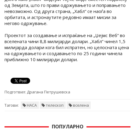
од Земјата, што го прави одржувањето и поправањето
невозможно. Од друга страна, „Хабл“ се наоѓа во
орбитата, и астронаутите редовно имаат мисии за
негово одржување.
Проектот за создавање и испраќање на „Џејмс Веб“ во
вселената чини 8,8 милијарди долари. „Хабл“ чинел 1,5
милијарда долари кога бил испратен, но целосната цена
на одржувањето и создавањето по 25 години чинела
приближно 10 милијарди долари.
Подготвил:
Драгана Петрушевска
Тагови:
НАСА
телескоп
вселена
ПОПУЛАРНО