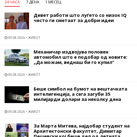
24 ЧАСА
7 ДЕНА
1 МЕСЕЦ
Девет работи што луѓето со низок IQ
често ги сметаат за добри идеи
09.08.2026
ЖИВОТ
Механичар издвојува половен
автомобил што е подобар од новите:
„Да можам, веднаш би го купил“
09.08.2026
ЖИВОТ
Беше симбол на бумот на вештачката
интелигенција, а сега загуби 35
милијарди долари за неколку дена
09.08.2026
ЖИВОТ
За Марта Митева, најдобар студент на
Архитектонски факултет, Димитар
Пешевски кој беше дел од летната