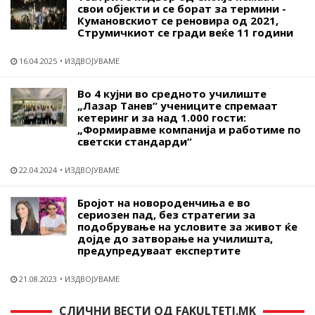
свои објекти и се борат за термини -
Кумановскиот се реновира од 2021,
Струмичкиот се гради веќе 11 години
16.04.2025
ИЗДВОЈУВАМЕ
Во 4 кујни во средното училиште
„Лазар Танев“ учениците спремаат
кетеринг и за над 1.000 гости:
„Формиравме компанија и работиме по
светски стандарди“
22.04.2024
ИЗДВОЈУВАМЕ
Бројот на новороденчиња е во
сериозен пад, без стратегии за
подобрување на условите за живот ќе
дојде до затворање на училишта,
предупредуваат експертите
21.08.2023
ИЗДВОЈУВАМЕ
СЛИЧНИ ВЕСТИ ОД FAKULTETI.MK