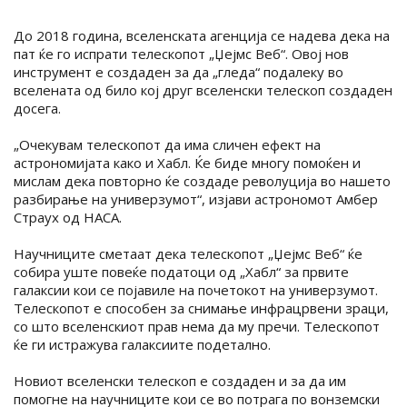
До 2018 година, вселенската агенција се надева дека на
пат ќе го испрати телескопот „Џејмс Веб“. Овој нов
инструмент е создаден за да „гледа“ подалеку во
вселената од било кој друг вселенски телескоп создаден
досега.
„Очекувам телескопот да има сличен ефект на
астрономијата како и Хабл. Ќе биде многу помоќен и
мислам дека повторно ќе создаде револуција во нашето
разбирање на универзумот“, изјави астрономот Амбер
Страух од НАСА.
Научниците сметаат дека телескопот „Џејмс Веб“ ќе
собира уште повеќе податоци од „Хабл“ за првите
галаксии кои се појавиле на почетокот на универзумот.
Телескопот е способен за снимање инфрацрвени зраци,
со што вселенскиот прав нема да му пречи. Телескопот
ќе ги истражува галаксиите подетално.
Новиот вселенски телескоп е создаден и за да им
помогне на научниците кои се во потрага по вонземски