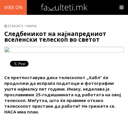
VIBE ON
27.04.2015
НАУКА
Следбеникот на најнапредниот
вселенски телескоп во светот
Се претпоставува дека телескопот „Хабл“ ќе
продолжи да испраќа податоци и фотографии
уште најмалку пет години. Инаку, неделава ја
прославивме 25-годишнината од работата на овој
телескоп. Меѓутоа, што ќе правиме откако
телескопот престане да работи? Не грижете се.
НАСА има план.