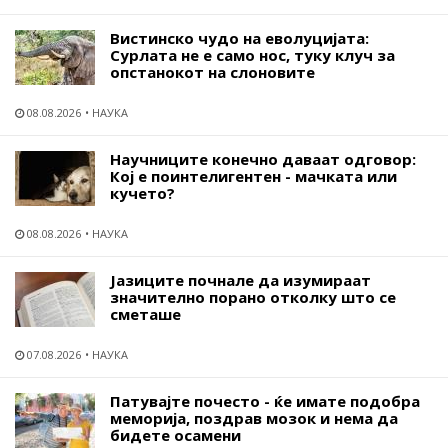
Вистинско чудо на еволуцијата:
Сурлата не е само нос, туку клуч за
опстанокот на слоновите
08.08.2026
НАУКА
Научниците конечно даваат одговор:
Кој е поинтелигентен - мачката или
кучето?
08.08.2026
НАУКА
Јазиците почнале да изумираат
значително порано отколку што се
сметаше
07.08.2026
НАУКА
Патувајте почесто - ќе имате подобра
меморија, поздрав мозок и нема да
бидете осамени