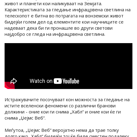
живот и планети кои наликуваат на Земјата.
Карактеристиката за гледање инфрацрвена светлина на
телескопот е битна во потрагата на вонземски живот
бидејќи голем дел од елементите кои научниците се
надеваат дека би ги пронашле во други светови
најдобро се гледа на инфрацрвена светлина.
Истражувачите посочуваат кон можноста за гледање на
истите вселенски феномени со различни бранови
должини - оние кои ги снима „Хабл“ и оние кои ќе ги
снима „Џејмс Веб“.
Меѓутоа, „Џејмс Веб“ веројатно нема да трае толку
долго како „Хабл“ бидејќи тој ќе биде сместен подалеку