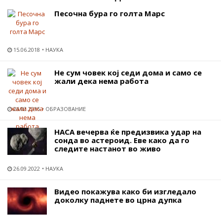
Песочна бура го голта Марс
15.06.2018
НАУКА
Не сум човек кој седи дома и само се
жали дека нема работа
26.03.2015
ОБРАЗОВАНИЕ
НАСА вечерва ќе предизвика удар на
сонда во астероид. Еве како да го
следите настанот во живо
26.09.2022
НАУКА
Видео покажува како би изгледало
доколку паднете во црна дупка