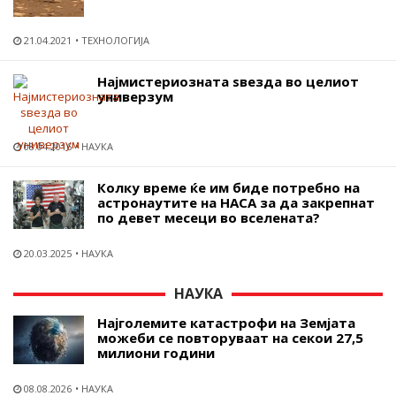
21.04.2021
ТЕХНОЛОГИЈА
Најмистериозната ѕвезда во целиот
универзум
08.04.2016
НАУКА
Колку време ќе им биде потребно на
астронаутите на НАСА за да закрепнат
по девет месеци во вселената?
20.03.2025
НАУКА
НАУКА
Најголемите катастрофи на Земјата
можеби се повторуваат на секои 27,5
милиони години
08.08.2026
НАУКА