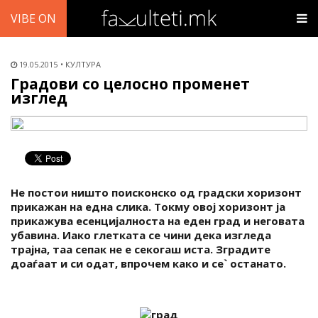
VIBE ON
19.05.2015
КУЛТУРА
Градови со целосно променет
изглед
Не постои ништо поисконско од градски хоризонт
прикажан на една слика. Токму овој хоризонт ја
прикажува есенцијалноста на еден град и неговата
убавина. Иако глетката се чини дека изгледа
трајна, таа сепак не е секогаш иста. Зградите
доаѓаат и си одат, впрочем како и се` останато.