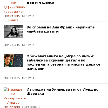
дадете шанса
02.09.2015
КУЛТУРА
Во спомен на Ана Франк - нејзините
најубави цитати
04.04.2015
КУЛТУРА
Обожавателите на „Игра со лигни“
забележаа скриени детали во
последната сезона, па мислат дека се
изиграни
08.01.2025
КУЛТУРА
Изгледот на Универзитетот Лунд во
Шведска
23.12.2015
ОБРАЗОВАНИЕ