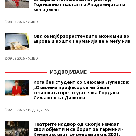
Годишниот настан на Академијата на
менаџмент
08.08.2026
ЖИВОТ
Ова се најбрзорастечките економии во
Европа и зошто Германија не е меѓу нив
09.08.2026
ЖИВОТ
ИЗДВОЈУВАМЕ
Кога бев студент со Снежана Лупевска:
„Омилена професорка ни беше
сегашната претседателка Гордана
Сиљановска-Давкова“
02.05.2025
ИЗДВОЈУВАМЕ
Театрите надвор од Скопје немаат
свои објекти и се борат за термини -
Кумановскиот се реновира од 2021,