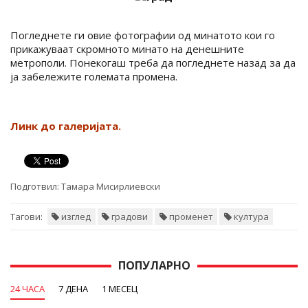
Погледнете ги овие фотографии од минатото кои го
прикажуваат скромното минато на денешните
метрополи. Понекогаш треба да погледнете назад за да
ја забележите големата промена.
Линк до галеријата.
Подготвил:
Тамара Мисирлиевски
Тагови:
изглед
градови
променет
култура
ПОПУЛАРНО
24 ЧАСА
7 ДЕНА
1 МЕСЕЦ