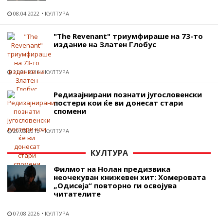
08.04.2022
КУЛТУРА
"Тhe Revenant" триумфираше на 73-то
издание на Златен Глобус
11.01.2016
КУЛТУРА
Редизајнирани познати југословенски
постери кои ќе ви донесат стари
спомени
20.03.2015
КУЛТУРА
КУЛТУРА
Филмот на Нолан предизвика
неочекуван книжевен хит: Хомеровата
„Одисеја“ повторно ги освојува
читателите
07.08.2026
КУЛТУРА