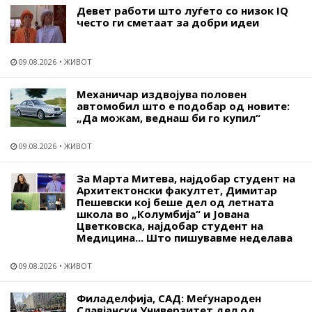
Девет работи што луѓето со низок IQ
често ги сметаат за добри идеи
09.08.2026
ЖИВОТ
Механичар издвојува половен
автомобил што е подобар од новите:
„Да можам, веднаш би го купил“
09.08.2026
ЖИВОТ
За Марта Митева, најдобар студент на
Архитектонски факултет, Димитар
Пешевски кој беше дел од летната
школа во „Колумбија“ и Јована
Цветковска, најдобар студент на
Медицина... Што пишувавме неделава
09.08.2026
ЖИВОТ
Филаделфија, САД: Меѓународен
Славјански Универзитет дел од