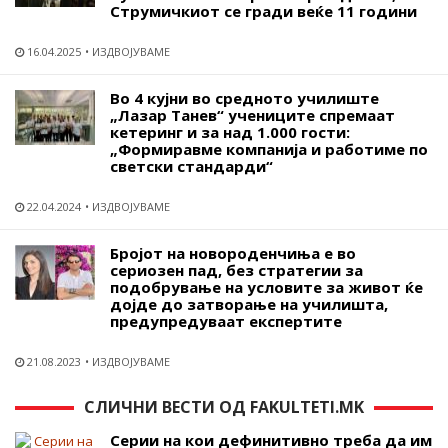
Струмичкиот се гради веќе 11 години
16.04.2025
ИЗДВОЈУВАМЕ
Во 4 кујни во средното училиште
„Лазар Танев“ учениците спремаат
кетеринг и за над 1.000 гости:
„Формиравме компанија и работиме по
светски стандарди“
22.04.2024
ИЗДВОЈУВАМЕ
Бројот на новороденчиња е во
сериозен пад, без стратегии за
подобрување на условите за живот ќе
дојде до затворање на училишта,
предупредуваат експертите
21.08.2023
ИЗДВОЈУВАМЕ
СЛИЧНИ ВЕСТИ ОД FAKULTETI.MK
Серии на кои дефинитивно треба да им